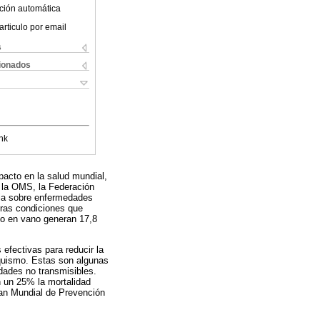
ción automática
articulo por email
s
cionados
nk
pacto en la salud mundial,
n la OMS, la Federación
cia sobre enfermedades
tras condiciones que
no en vano generan 17,8
efectivas para reducir la
baquismo. Estas son algunas
dades no transmisibles.
n un 25% la mortalidad
lan Mundial de Prevención