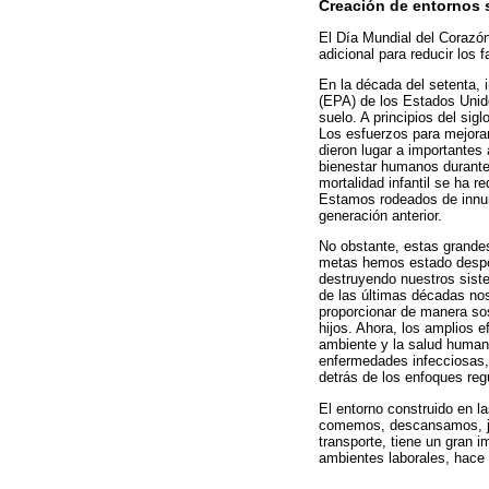
Creación de entornos 
El Día Mundial del Corazón
adicional para reducir los
En la década del setenta, 
(EPA) de los Estados Unido
suelo. A principios del sig
Los esfuerzos para mejorar
dieron lugar a importantes
bienestar humanos durante 
mortalidad infantil se ha 
Estamos rodeados de innum
generación anterior.
No obstante, estas grande
metas hemos estado despoj
destruyendo nuestros sist
de las últimas décadas no
proporcionar de manera sos
hijos. Ahora, los amplios 
ambiente y la salud humana
enfermedades infecciosas, 
detrás de los enfoques regu
El entorno construido en l
comemos, descansamos, jug
transporte, tiene un gran 
ambientes laborales, hace 