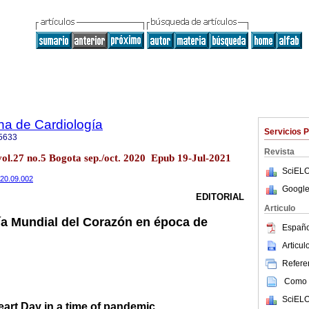
na de Cardiología
Servicios 
5633
Revista
vol.27 no.5 Bogota sep./oct. 2020 Epub 19-Jul-2021
SciELO
2020.09.002
Google
EDITORIAL
Articulo
ía Mundial del Corazón en época de
Españo
Articu
Referen
Como c
SciELO
art Day in a time of pandemic