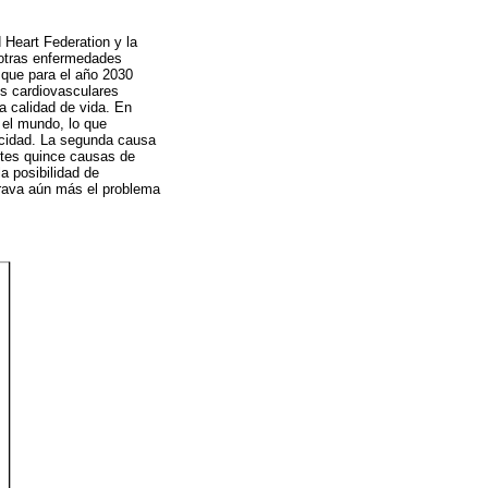
 Heart Federation y la
 otras enfermedades
que para el año 2030
es cardiovasculares
la calidad de vida. En
el mundo, lo que
acidad. La segunda causa
ntes quince causas de
a posibilidad de
grava aún más el problema