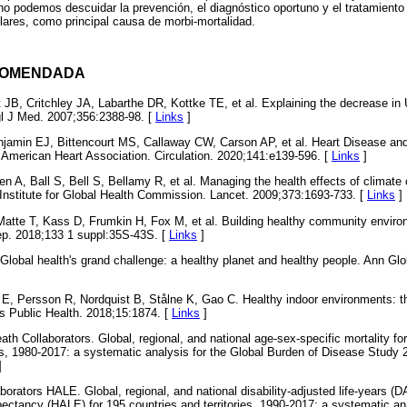
o podemos descuidar la prevención, el diagnóstico oportuno y el tratamiento
ares, como principal causa de morbi-mortalidad.
ECOMENDADA
t JB, Critchley JA, Labarthe DR, Kottke TE, et al. Explaining the decrease in
l J Med. 2007;356:2388-98. [
Links
]
njamin EJ, Bittencourt MS, Callaway CW, Carson AP, et al. Heart Disease and
American Heart Association. Circulation. 2020;141:e139-596. [
Links
]
en A, Ball S, Bell S, Bellamy R, et al. Managing the health effects of climat
Institute for Global Health Commission. Lancet. 2009;373:1693-733. [
Links
]
atte T, Kass D, Frumkin H, Fox M, et al. Building healthy community environ
ep. 2018;133 1 suppl:35S-43S. [
Links
]
 Global health's grand challenge: a healthy planet and healthy people. Ann Gl
E, Persson R, Nordquist B, Stålne K, Gao C. Healthy indoor environments: the
s Public Health. 2018;15:1874. [
Links
]
h Collaborators. Global, regional, and national age-sex-specific mortality fo
ies, 1980-2017: a systematic analysis for the Global Burden of Disease Study 
]
rators HALE. Global, regional, and national disability-adjusted life-years (
xpectancy (HALE) for 195 countries and territories, 1990-2017: a systematic an