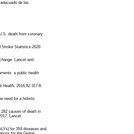
 adecuado de las
 U.S. death from coronary
 Stroke Statistics-2020
e change: Lancet and
ments: a public health
ob Health. 2016;82:317-8.
 need for a holistic
r 282 causes of death in
2017. Lancet.
DALYs) for 359 diseases and
alysis for the Global