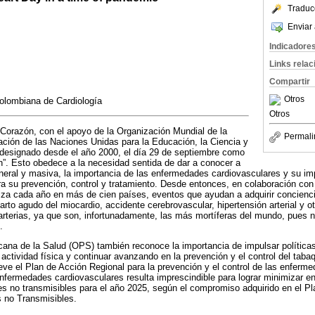
Traduc
Enviar 
Indicadore
Links rela
Compartir
Otros
Colombiana de Cardiología
Otros
Corazón, con el apoyo de la Organización Mundial de la
Permali
ción de las Naciones Unidas para la Educación, la Ciencia y
designado desde el año 2000, el día 29 de septiembre como
n”. Esto obedece a la necesidad sentida de dar a conocer a
eral y masiva, la importancia de las enfermedades cardiovasculares y su im
ara su prevención, control y tratamiento. Desde entonces, en colaboración co
iza cada año en más de cien países, eventos que ayudan a adquirir concien
arto agudo del miocardio, accidente cerebrovascular, hipertensión arterial y o
 arterias, ya que son, infortunadamente, las más mortíferas del mundo, pues 
.
na de la Salud (OPS) también reconoce la importancia de impulsar políticas 
a actividad física y continuar avanzando en la prevención y el control del ta
e el Plan de Acción Regional para la prevención y el control de las enferme
enfermedades cardiovasculares resulta imprescindible para lograr minimizar e
s no transmisibles para el año 2025, según el compromiso adquirido en el P
 no Transmisibles.