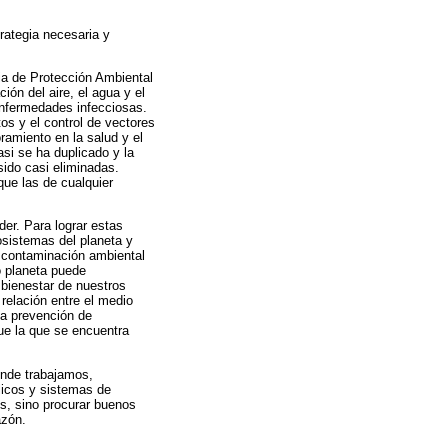
rategia necesaria y
cia de Protección Ambiental
ón del aire, el agua y el
 enfermedades infecciosas.
os y el control de vectores
ramiento en la salud y el
si se ha duplicado y la
sido casi eliminadas.
ue las de cualquier
r. Para lograr estas
osistemas del planeta y
y contaminación ambiental
o planeta puede
 bienestar de nuestros
relación entre el medio
la prevención de
ue la que se encuentra
onde trabajamos,
licos y sistemas de
os, sino procurar buenos
azón.