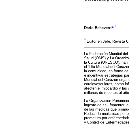
a
*
Darío Echeverri
a
Editor en Jefe. Revista 
La Federación Mundial del 
Salud (OMS) y La Organiza
la Cultura (UNESCO), han 
el “Día Mundial del Corazó
la comunidad, en forma gen
e incentivar estrategias p
Mundial del Corazón organ
cardiovasculares, como inf
afecten el miocardio y las
millones de muertes al año
La Organización Panamerica
ingesta de sal, fomentar l
de las medidas que promuev
Reducir la mortalidad por 
prematura por enfermedade
y Control de Enfermedades