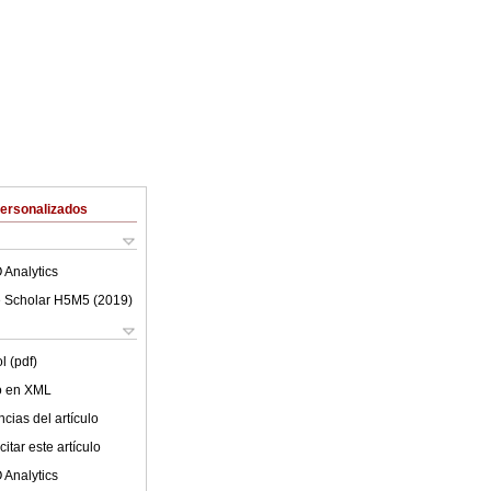
Personalizados
 Analytics
 Scholar H5M5 (
2019
)
l (pdf)
lo en XML
cias del artículo
itar este artículo
 Analytics