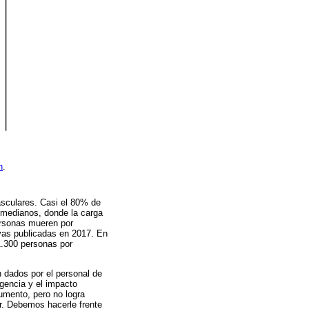
h
.
sculares. Casi el 80% de
 medianos, donde la carga
ersonas mueren por
vas publicadas en 2017. En
1.300 personas por
 dados por el personal de
gencia y el impacto
umento, pero no logra
er. Debemos hacerle frente