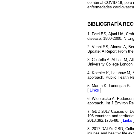
común al COVID 19, pero n
enfermedades cardiovascul
BIBLIOGRAFÍA R
1. Ford ES, Ajani UA, Crof
disease, 1980-2000. N Eng
2. Virani SS, Alonso A, Be
Update: A Report From the 
3. Costello A, Abbas M, All
University College London 
4. Koehler K, Latshaw M, M
approach. Public Health R
5. Martin K, Landrigan PJ.
[
Links
]
6. Wierzbicka A, Pedersen 
approach. Int J Environ Re
7. GBD 2017 Causes of Deat
195 countries and territor
2018;392:1736-88. [
Links
8. 2017 DALYs GBD, Collabo
injuries and healthy life e