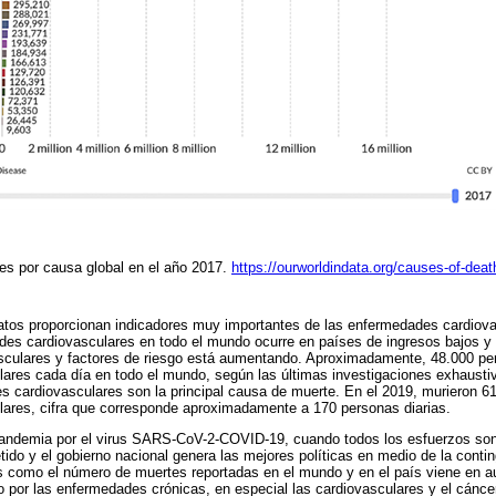
s por causa global en el año 2017.
https://ourworldindata.org/causes-of-deat
atos proporcionan indicadores muy importantes de las enfermedades cardiova
des cardiovasculares en todo el mundo ocurre en países de ingresos bajos y
culares y factores de riesgo está aumentando. Aproximadamente, 48.000 p
ares cada día en todo el mundo, según las últimas investigaciones exhausti
s cardiovasculares son la principal causa de muerte. En el 2019, murieron 6
ares, cifra que corresponde aproximadamente a 170 personas diarias.
andemia por el virus SARS-CoV-2-COVID-19, cuando todos los esfuerzos son
do y el gobierno nacional genera las mejores políticas en medio de la contin
 como el número de muertes reportadas en el mundo y en el país viene en a
ito por las enfermedades crónicas, en especial las cardiovasculares y el cánc