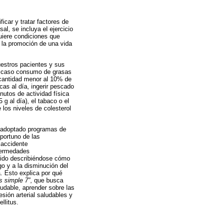
icar y tratar factores de
al, se incluya el ejercicio
quiere condiciones que
y la promoción de una vida
uestros pacientes y sus
escaso consumo de grasas
 cantidad menor al 10% de
as al día, ingerir pescado
utos de actividad física
g al día), el tabaco o el
los niveles de colesterol
 adoptado programas de
portuno de las
 accidente
nfermedades
nido describiéndose cómo
go y a la disminución del
ca. Esto explica por qué
’s simple 7”
, que busca
udable, aprender sobre las
sión arterial saludables y
llitus.