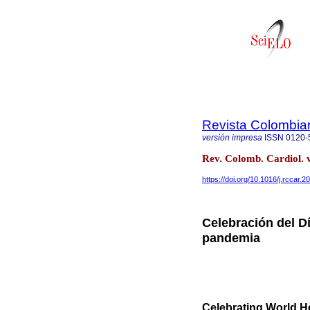
Revista Colombia
versión impresa
ISSN
0120-
Rev. Colomb. Cardiol. 
https://doi.org/10.1016/j.rccar.
Celebración del D
pandemia
Celebrating World He