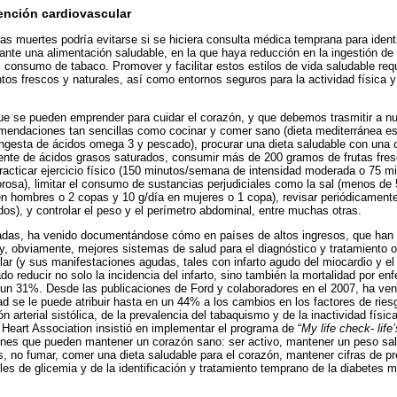
ención cardiovascular
s muertes podría evitarse si se hiciera consulta médica temprana para identif
nte una alimentación saludable, en la que haya reducción en la ingestión de s
 el consumo de tabaco. Promover y facilitar estos estilos de vida saludable re
entos frescos y naturales, así como entornos seguros para la actividad física 
ue se pueden emprender para cuidar el corazón, y que debemos trasmitir a n
omendaciones tan sencillas como cocinar y comer sano (dieta mediterránea 
ingesta de ácidos omega 3 y pescado), procurar una dieta saludable con una
ente de ácidos grasos saturados, consumir más de 200 gramos de frutas fresc
acticar ejercicio físico (150 minutos/semana de intensidad moderada o 75 min
rosa), limitar el consumo de sustancias perjudiciales como la sal (menos de 5 
n hombres o 2 copas y 10 g/día en mujeres o 1 copa), revisar periódicamente 
ípidos), y controlar el peso y el perímetro abdominal, entre muchas otras.
adas, ha venido documentándose cómo en países de altos ingresos, que han
y, obviamente, mejores sistemas de salud para el diagnóstico y tratamiento o
r (y sus manifestaciones agudas, tales con infarto agudo del miocardio y el
do reducir no solo la incidencia del infarto, sino también la mortalidad por e
 un 31%. Desde las publicaciones de Ford y colaboradores en el 2007, ha ve
ad se le puede atribuir hasta en un 44% a los cambios en los factores de ries
ión arterial sistólica, de la prevalencia del tabaquismo y de la inactividad físi
Heart Association insistió en implementar el programa de “
My life check- life
iones que pueden mantener un corazón sano: ser activo, mantener un peso sal
s, no fumar, comer una dieta saludable para el corazón, mantener cifras de pre
es de glicemia y de la identificación y tratamiento temprano de la diabetes me