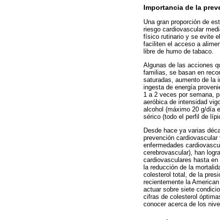
Importancia de la prev
Una gran proporción de esta
riesgo cardiovascular media
físico rutinario y se evite
faciliten el acceso a alim
libre de humo de tabaco.
Algunas de las acciones q
familias, se basan en rec
saturadas, aumento de la 
ingesta de energía proveni
1 a 2 veces por semana, pr
aeróbica de intensidad vigo
alcohol (máximo 20 g/día e
sérico (todo el perfil de l
Desde hace ya varias déc
prevención cardiovascular 
enfermedades cardiovascula
cerebrovascular), han logra
cardiovasculares hasta en
la reducción de la mortalid
colesterol total, de la pres
recientemente la American 
actuar sobre siete condic
cifras de colesterol óptima
conocer acerca de los nivel