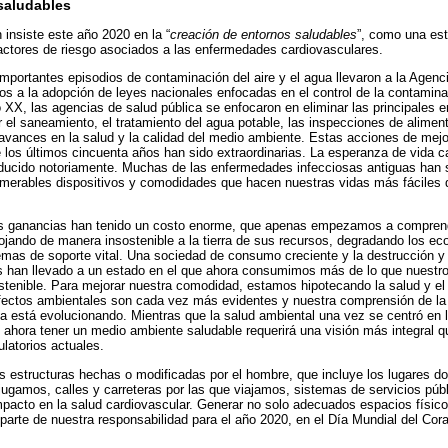
saludables
 insiste este año 2020 en la “
creación de entornos saludables
”, como una est
 factores de riesgo asociados a las enfermedades cardiovasculares.
importantes episodios de contaminación del aire y el agua llevaron a la Agen
s a la adopción de leyes nacionales enfocadas en el control de la contaminaci
lo XX, las agencias de salud pública se enfocaron en eliminar las principales
 el saneamiento, el tratamiento del agua potable, las inspecciones de aliment
 avances en la salud y la calidad del medio ambiente. Estas acciones de mejo
los últimos cincuenta años han sido extraordinarias. La esperanza de vida ca
reducido notoriamente. Muchas de las enfermedades infecciosas antiguas han 
erables dispositivos y comodidades que hacen nuestras vidas más fáciles q
s ganancias han tenido un costo enorme, que apenas empezamos a comprende
ando de manera insostenible a la tierra de sus recursos, degradando los ec
emas de soporte vital. Una sociedad de consumo creciente y la destrucción 
s han llevado a un estado en el que ahora consumimos más de lo que nuestr
tenible. Para mejorar nuestra comodidad, estamos hipotecando la salud y el
efectos ambientales son cada vez más evidentes y nuestra comprensión de la 
 está evolucionando. Mientras que la salud ambiental una vez se centró en 
ahora tener un medio ambiente saludable requerirá una visión más integral q
latorios actuales.
as estructuras hechas o modificadas por el hombre, que incluye los lugares d
amos, calles y carreteras por las que viajamos, sistemas de servicios púb
impacto en la salud cardiovascular. Generar no solo adecuados espacios físic
parte de nuestra responsabilidad para el año 2020, en el Día Mundial del Cor