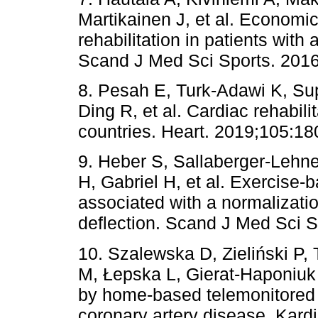
Martikainen J, et al. Economi
rehabilitation in patients wit
Scand J Med Sci Sports. 2016
8. Pesah E, Turk-Adawi K, Sup
Ding R, et al. Cardiac rehabili
countries. Heart. 2019;105:18
9. Heber S, Sallaberger-Lehne
H, Gabriel H, et al. Exercise-b
associated with a normalizatio
deflection. Scand J Med Sci S
10. Szalewska D, Zieliński P
M, Łepska L, Gierat-Haponiuk K
by home-based telemonitored ca
coronary artery disease. Kardi