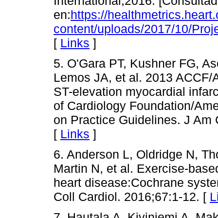
International;2016. [Consultad
en:
https://healthmetrics.heart
content/uploads/2017/10/Proj
[
Links
]
5. O'Gara PT, Kushner FG, A
Lemos JA, et al. 2013 ACCF/
ST-elevation myocardial infarc
of Cardiology Foundation/Ame
on Practice Guidelines. J Am 
[
Links
]
6. Anderson L, Oldridge N, T
Martin N, et al. Exercise-based
heart disease:Cochrane syste
Coll Cardiol. 2016;67:1-12. [
L
7. Hautala A, Kiviniemi A, Mak