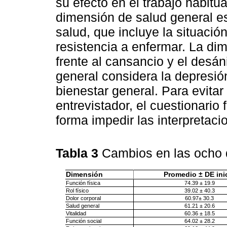
su efecto en el trabajo habitua
dimensión de salud general es
salud, que incluye la situación
resistencia a enfermar. La dim
frente al cansancio y el desá
general considera la depresión
bienestar general. Para evita
entrevistador, el cuestionario
forma impedir las interpretaci
Tabla 3
Cambios en las ocho 
Dimensión
Promedio ± DE ini
Función física
74.39 ± 19.9
Rol físico
39.02 ± 40.3
Dolor corporal
60.97± 30.3
Salud general
61.21 ± 20.6
Vitalidad
60.36 ± 18.5
Función social
64.02 ± 28.2