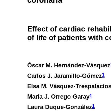
coronaria
Effect of cardiac rehabi
of life of patients with
Óscar M. Hernández-Vásquez
1
Carlos J. Jaramillo-Gómez
Elsa M. Vásquez-Trespalacio
1
María J. Orrego-Garay
1
Laura Duque-González