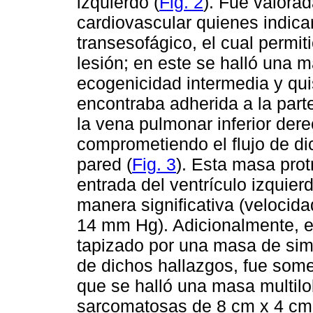
izquierdo (
Fig. 2
). Fue valorad
cardiovascular quienes indic
transesofágico, el cual permit
lesión; en este se halló una m
ecogenicidad intermedia y quis
encontraba adherida a la parte
la vena pulmonar inferior dere
comprometiendo el flujo de di
pared (
Fig. 3
). Esta masa prot
entrada del ventrículo izquierd
manera significativa (velocida
14 mm Hg). Adicionalmente, 
tapizado por una masa de simi
de dichos hallazgos, fue somet
que se halló una masa multilo
sarcomatosas de 8 cm x 4 cm c