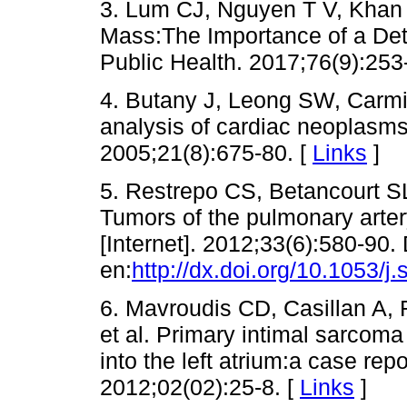
3. Lum CJ, Nguyen T V, Khan Z
Mass:The Importance of a Det
Public Health. 2017;76(9):253
4. Butany J, Leong SW, Carm
analysis of cardiac neoplasms
2005;21(8):675-80. [
Links
]
5. Restrepo CS, Betancourt S
Tumors of the pulmonary arte
[Internet]. 2012;33(6):580-90.
en:
http://dx.doi.org/10.1053/j
6. Mavroudis CD, Casillan A,
et al. Primary intimal sarcoma
into the left atrium:a case re
2012;02(02):25-8. [
Links
]