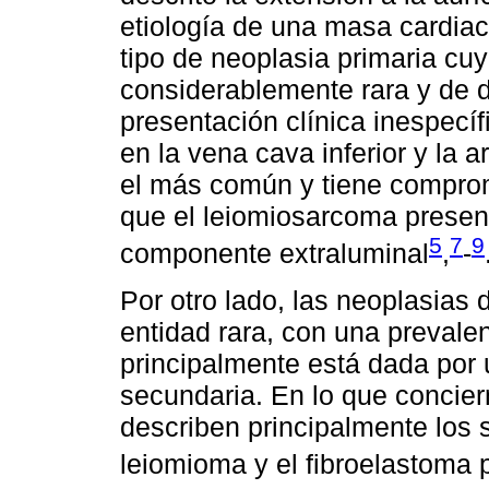
etiología de una masa cardia
tipo de neoplasia primaria cu
considerablemente rara y de di
presentación clínica inespecí
en la vena cava inferior y la a
el más común y tiene compromis
que el leiomiosarcoma prese
5
7
9
componente extraluminal
,
-
Por otro lado, las neoplasias
entidad rara, con una prevale
principalmente está dada por
secundaria. En lo que concier
describen principalmente los 
leiomioma y el fibroelastoma p