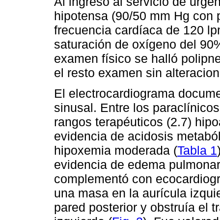
Al ingreso al servicio de urgen
hipotensa (90/50 mm Hg con p
frecuencia cardíaca de 120 lp
saturación de oxígeno del 90%
examen físico se halló polipn
el resto examen sin alteracion
El electrocardiograma docume
sinusal. Entre los paraclínico
rangos terapéuticos (2.7) hip
evidencia de acidosis metabó
hipoxemia moderada (
Tabla 1
evidencia de edema pulmonar e
complementó con ecocardiogra
una masa en la aurícula izqui
pared posterior y obstruía el t