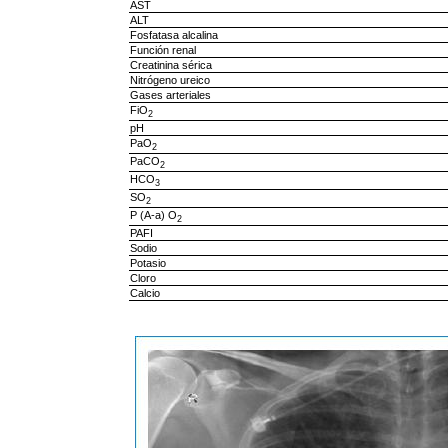
AST
ALT
Fosfatasa alcalina
Función renal
Creatinina sérica
Nitrógeno ureico
Gases arteriales
FiO
2
pH
PaO
2
PaCO
2
HCO
3
SO
2
P (A-a) O
2
PAFI
Sodio
Potasio
Cloro
Calcio