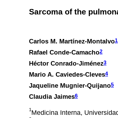
Sarcoma of the pulmon
1
Carlos M. Martínez-Montalvo
2
Rafael Conde-Camacho
3
Héctor Conrado-Jiménez
4
Mario A. Caviedes-Cleves
5
Jaqueline Mugnier-Quijano
6
Claudia Jaimes
1
Medicina Interna, Universida