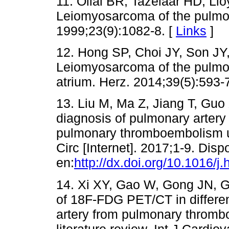
11. Oliai BR, Tazelaar HD, Llo
Leiomyosarcoma of the pulmon
1999;23(9):1082-8. [
Links
]
12. Hong SP, Choi JY, Son JY
Leiomyosarcoma of the pulmona
atrium. Herz. 2014;39(5):593-7
13. Liu M, Ma Z, Jiang T, Guo X
diagnosis of pulmonary artery
pulmonary thromboembolism 
Circ [Internet]. 2017;1-9. Disp
en:
http://dx.doi.org/10.1016/j
14. Xi XY, Gao W, Gong JN, G
of 18F-FDG PET/CT in differe
artery from pulmonary thromb
literature review. Int J Cardio