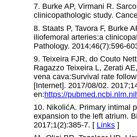
7. Burke AP, Virmani R. Sarco
clinicopathologic study. Canc
8. Staats P, Tavora F, Burke A
iliofemoral arteries:a clinicop
Pathology. 2014;46(7):596-60
9. Teixeira FJR, do Couto Nett
Ragazzo Teixeira L, Zerati AE,
vena cava:Survival rate follow
[Internet]. 2017/08/02. 2017;1
en:
https://pubmed.ncbi.nlm.n
10. NikolićA. Primary intimal
expansion to the left atrium.
2017;1(2):385-7. [
Links
]