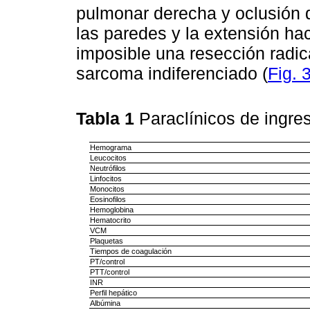
pulmonar derecha y oclusión de
las paredes y la extensión hac
imposible una resección radica
sarcoma indiferenciado (
Fig. 
Tabla 1
Paraclínicos de ingre
Hemograma
Leucocitos
Neutrófilos
Linfocitos
Monocitos
Eosinofilos
Hemoglobina
Hematocrito
VCM
Plaquetas
Tiempos de coagulación
PT/control
PTT/control
INR
Perfil hepático
Albúmina