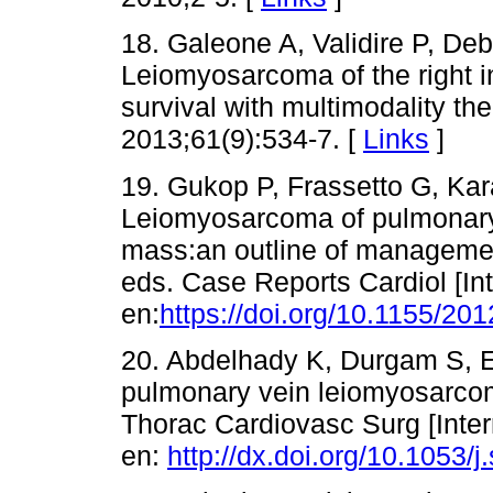
18. Galeone A, Validire P, Deb
Leiomyosarcoma of the right i
survival with multimodality t
2013;61(9):534-7. [
Links
]
19. Gukop P, Frassetto G, Ka
Leiomyosarcoma of pulmonary v
mass:an outline of manageme
eds. Case Reports Cardiol [In
en:
https://doi.org/10.1155/20
20. Abdelhady K, Durgam S, 
pulmonary vein leiomyosarcoma
Thorac Cardiovasc Surg [Inter
en:
http://dx.doi.org/10.1053/