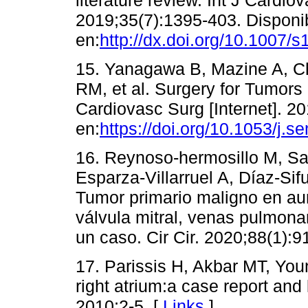
2019;35(7):1395-403. Disponi
en:
http://dx.doi.org/10.1007/
15. Yanagawa B, Mazine A, Ch
RM, et al. Surgery for Tumors
Cardiovasc Surg [Internet]. 2
en:
https://doi.org/10.1053/j.
16. Reynoso-hermosillo M, Sa
Esparza-Villarruel A, Díaz-Sif
Tumor primario maligno en aur
válvula mitral, venas pulmona
un caso. Cir Cir. 2020;88(1):9
17. Parissis H, Akbar MT, Yo
right atrium:a case report and 
2010;2-5. [
Links
]