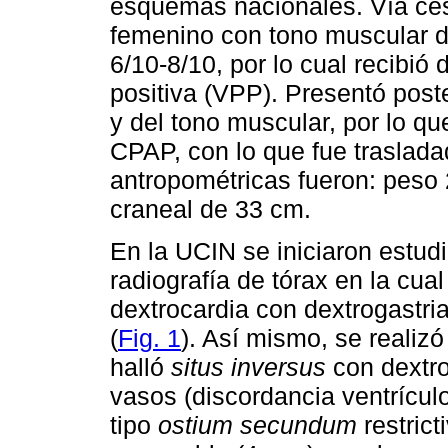
esquemas nacionales. Vía ce
femenino con tono muscular d
6/10-8/10, por lo cual recibió 
positiva (VPP). Presentó poste
y del tono muscular, por lo qu
CPAP, con lo que fue traslad
antropométricas fueron: peso 
craneal de 33 cm.
En la UCIN se iniciaron estud
radiografía de tórax en la cu
dextrocardia con dextrogastri
(
Fig. 1
). Así mismo, se realiz
halló
situs inversus
con dextro
vasos (discordancia ventrículo-
tipo
ostium secundum
restric