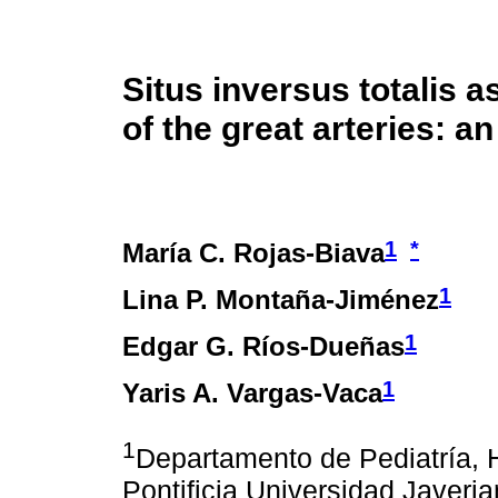
Situs inversus totalis a
of the great arteries: a
1
*
María C. Rojas-Biava
1
Lina P. Montaña-Jiménez
1
Edgar G. Ríos-Dueñas
1
Yaris A. Vargas-Vaca
1
Departamento de Pediatría, H
Pontificia Universidad Javeri