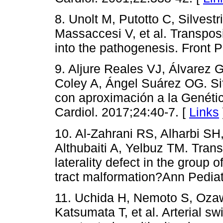
8. Unolt M, Putotto C, Silvestr
Massaccesi V, et al. Transposi
into the pathogenesis. Front P
9. Aljure Reales VJ, Álvarez G
Coley A, Ángel Suárez OG. Sit
con aproximación a la Genéti
Cardiol. 2017;24:40-7. [
Links
10. Al-Zahrani RS, Alharbi SH
Althubaiti A, Yelbuz TM. Transp
laterality defect in the group
tract malformation?Ann Pediat
11. Uchida H, Nemoto S, Ozaw
Katsumata T, et al. Arterial sw