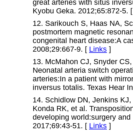
great arteries with situs inve
Kyobu Geka. 2012;65:872-5. 
12. Sarikouch S, Haas NA, Sc
postmortem magnetic resonanc
congenital heart disease:A cas
2008;29:667-9. [
Links
]
13. McMahon CJ, Snyder CS, 
Neonatal arteria switch operati
arteries:In a patient with mirr
inversus totalis. Texas Hear I
14. Schidlow DN, Jenkins KJ,
Konda RK, et al. Transposition 
developing world:surgery and 
2017;69:43-51. [
Links
]