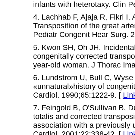
infants with heterotaxy. Clin 
4. Lachhab F, Ajaja R, Fikri I,
Transposition of the great arter
Pediatr Congenit Hear Surg. 2
5. Kwon SH, Oh JH. Incidentall
congenitally corrected transpos
year-old woman. J Thorac Ima
6. Lundstrom U, Bull C, Wyse
«unnatural»history of congenit
Cardiol. 1990;65:1222-9. [
Lin
7. Feingold B, O'Sullivan B, D
totalis and corrected transposit
association with a previously 
Cardiol. 2001;22:338-42. [
Lin