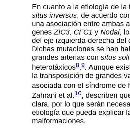
En cuanto a la etiología de la
situs inversus
, de acuerdo co
una asociación entre ambas a
genes
ZIC3, CFC1
y
Nodal
, l
del eje izquierda-derecha del
Dichas mutaciones se han hall
grandes arterias con
situs sol
8
9
heterotáxicos
,
. Aunque exis
la transposición de grandes 
asociada con el síndrome de 
10
Zahrani et al.
, describen qu
clara, por lo que serán neces
etiología que pueda explicar l
malformaciones.