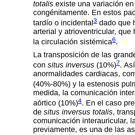
totalis
existe una variación en 
congénitamente. En estos pac
3
tardío o incidental
dado que h
arterial y atrioventricular, q
6
la circulación sistémica
.
La transposición de las grand
7
con
situs inversus
(10%)
. As
anormalidades cardiacas, como
(40%-80%) y la estenosis pul
medida, la comunicación intera
4
aórtico (10%)
. En el caso pr
de
situs inversus totalis
, tran
comunicación interauricular, 
previamente, es una de las a