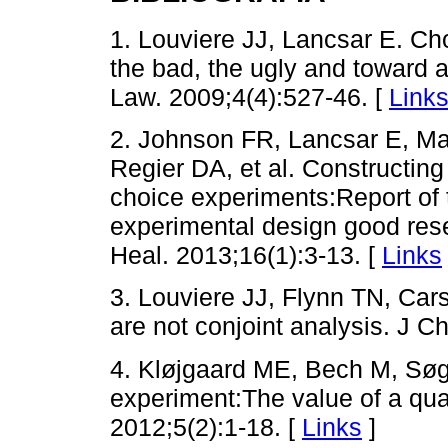
1. Louviere JJ, Lancsar E. Ch
the bad, the ugly and toward a
Law. 2009;4(4):527-46. [
Link
2. Johnson FR, Lancsar E, Ma
Regier DA, et al. Constructing
choice experiments:Report of 
experimental design good rese
Heal. 2013;16(1):3-13. [
Links
3. Louviere JJ, Flynn TN, Car
are not conjoint analysis. J C
4. Kløjgaard ME, Bech M, Søg
experiment:The value of a qua
2012;5(2):1-18. [
Links
]