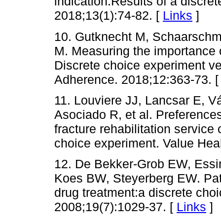
indication:Results of a discret
2018;13(1):74-82. [
Links
]
10. Gutknecht M, Schaarschm
M. Measuring the importance o
Discrete choice experiment ver
Adherence. 2018;12:363-73. 
11. Louviere JJ, Lancsar E, 
Asociado R, et al. Preferences
fracture rehabilitation service 
choice experiment. Value Heal
12. De Bekker-Grob EW, Essi
Koes BW, Steyerberg EW. Pati
drug treatment:a discrete cho
2008;19(7):1029-37. [
Links
]