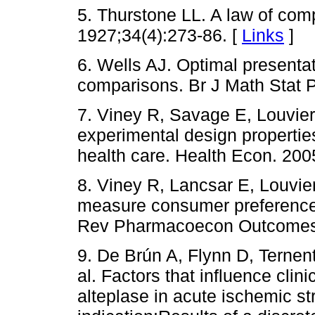
5. Thurstone LL. A law of com
1927;34(4):273-86. [
Links
]
6. Wells AJ. Optimal presentat
comparisons. Br J Math Stat P
7. Viney R, Savage E, Louviere
experimental design propertie
health care. Health Econ. 200
8. Viney R, Lancsar E, Louvie
measure consumer preferences
Rev Pharmacoecon Outcomes 
9. De Brún A, Flynn D, Ternent
al. Factors that influence clin
alteplase in acute ischemic st