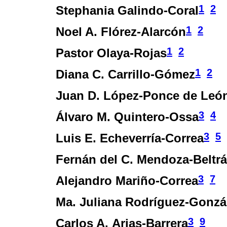
1
2
Stephania Galindo-Coral
1
2
Noel A. Flórez-Alarcón
1
2
Pastor Olaya-Rojas
1
2
Diana C. Carrillo-Gómez
Juan D. López-Ponce de Leó
3
4
Álvaro M. Quintero-Ossa
3
5
Luis E. Echeverría-Correa
Fernán del C. Mendoza-Beltr
3
7
Alejandro Mariño-Correa
Ma. Juliana Rodríguez-Gonzá
3
9
Carlos A. Arias-Barrera