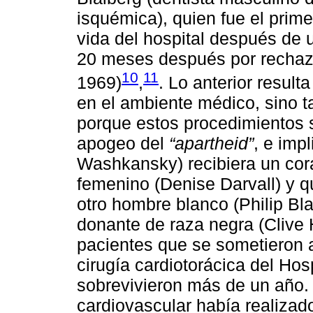
isquémica), quien fue el prime
vida del hospital después de u
20 meses después por rechazo
10
11
1969)
,
. Lo anterior result
en el ambiente médico, sino ta
porque estos procedimientos s
apogeo del
“apartheid”
, e imp
Washkansky) recibiera un co
femenino (Denise Darvall) y q
otro hombre blanco (Philip Bla
donante de raza negra (Clive 
pacientes que se sometieron a
cirugía cardiotorácica del Hos
sobrevivieron más de un año.
cardiovascular había realizado