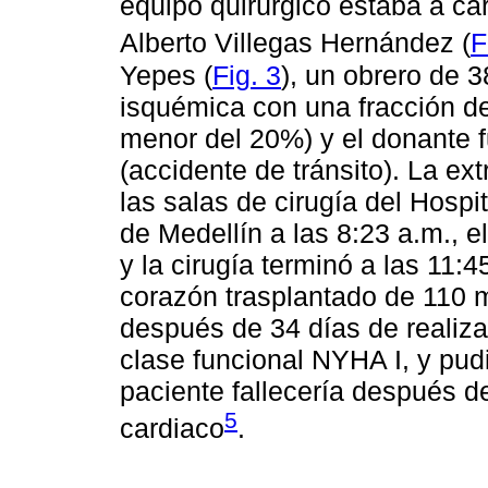
equipo quirúrgico estaba a car
Alberto Villegas Hernández (
F
Yepes (
Fig. 3
), un obrero de 
isquémica con una fracción de
menor del 20%) y el donante 
(accidente de tránsito). La ex
las salas de cirugía del Hospi
de Medellín a las 8:23 a.m., el
y la cirugía terminó a las 11:
corazón trasplantado de 110 m
después de 34 días de realiza
clase funcional NYHA I, y pudi
paciente fallecería después d
5
cardiaco
.