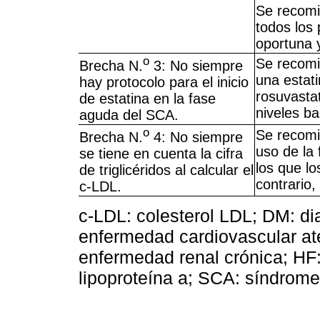
Se recomie
todos los
oportuna 
o
Se recomi
Brecha N.
3: No siempre
una estati
hay protocolo para el inicio
rosuvasta
de estatina en la fase
niveles b
aguda del SCA.
o
Se recomie
Brecha N.
4: No siempre
uso de la
se tiene en cuenta la cifra
los que lo
de triglicéridos al calcular el
contrario,
c-LDL.
c-LDL: colesterol LDL; DM: d
enfermedad cardiovascular ate
enfermedad renal crónica; HF: 
lipoproteína a; SCA: síndrome