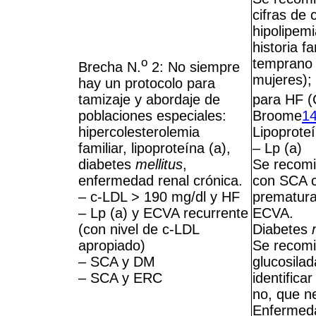
cifras de 
hipolipemi
historia f
o
temprano 
Brecha N.
2: No siempre
mujeres); 
hay un protocolo para
tamizaje y abordaje de
para HF (
poblaciones especiales:
Broome
1
hipercolesterolemia
Lipoprote
familiar, lipoproteína (a),
– Lp (a)
diabetes
mellitus
,
Se recomi
enfermedad renal crónica.
con SCA c
– c-LDL > 190 mg/dl y HF
prematura 
– Lp (a) y ECVA recurrente
ECVA.
(con nivel de c-LDL
Diabetes
apropiado)
Se recomi
– SCA y DM
glucosila
– SCA y ERC
identifica
no, que ne
Enfermeda