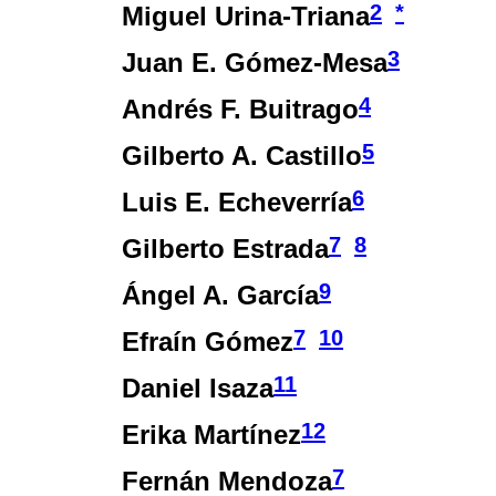
2
*
Miguel Urina-Triana
3
Juan E. Gómez-Mesa
4
Andrés F. Buitrago
5
Gilberto A. Castillo
6
Luis E. Echeverría
7
8
Gilberto Estrada
9
Ángel A. García
7
10
Efraín Gómez
11
Daniel Isaza
12
Erika Martínez
7
Fernán Mendoza