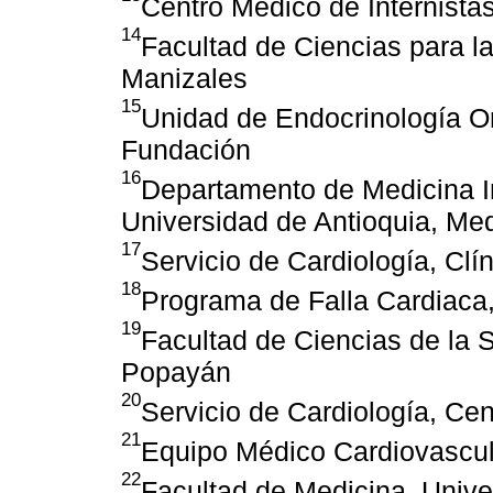
Centro Médico de Internista
14
Facultad de Ciencias para l
Manizales
15
Unidad de Endocrinología On
Fundación
16
Departamento de Medicina In
Universidad de Antioquia, Med
17
Servicio de Cardiología, Clí
18
Programa de Falla Cardiaca,
19
Facultad de Ciencias de la 
Popayán
20
Servicio de Cardiología, Ce
21
Equipo Médico Cardiovascul
22
Facultad de Medicina, Unive