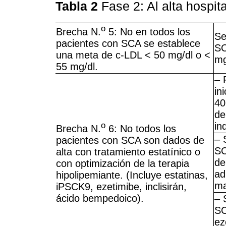
Tabla 2
Fase 2: Al alta hospit
o
Brecha N.
5: No en todos los
Se
pacientes con SCA se establece
SC
una meta de c-LDL < 50 mg/dl o <
mg
55 mg/dl.
– 
in
40
de
o
in
Brecha N.
6: No todos los
– 
pacientes con SCA son dados de
SC
alta con tratamiento estatínico o
de
con optimización de la terapia
ad
hipolipemiante. (Incluye estatinas,
ma
iPSCK9, ezetimibe, inclisirán,
ácido bempedoico).
– 
SC
ez