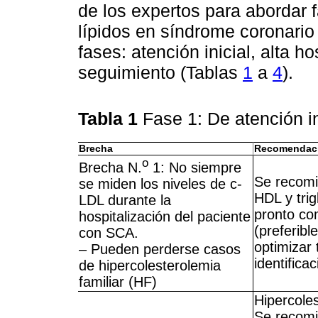
de los expertos para abordar f
lípidos en síndrome coronario
fases: atención inicial, alta h
seguimiento (Tablas
1
a
4
).
Tabla 1
Fase 1: De atención i
Brecha
Recomendac
o
Brecha N.
1: No siempre
Se recomie
se miden los niveles de c-
HDL y trig
LDL durante la
pronto com
hospitalización del paciente
(preferibl
con SCA.
optimizar 
– Pueden perderse casos
identifica
de hipercolesterolemia
familiar (HF)
Hipercoles
Se recomi