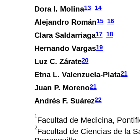
13
14
Dora I. Molina
15
16
Alejandro Román
17
18
Clara Saldarriaga
19
Hernando Vargas
20
Luz C. Zárate
21
Etna L. Valenzuela-Plata
21
Juan P. Moreno
22
Andrés F. Suárez
1
Facultad de Medicina, Pontif
2
Facultad de Ciencias de la S