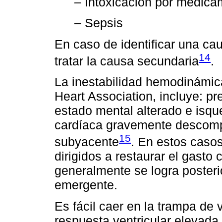
–
Intoxicación por medica
–
Sepsis
En caso de identificar una cau
14
tratar la causa secundaria
.
La inestabilidad hemodinámica
Heart Association, incluye: pr
estado mental alterado e isqu
cardíaca gravemente descomp
15
subyacente
. En estos casos
dirigidos a restaurar el gasto 
generalmente se logra posterio
emergente.
Es fácil caer en la trampa de
respuesta ventricular elevada 