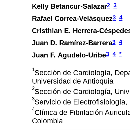
2
3
Kelly Betancur-Salazar
3
4
Rafael Correa-Velásquez
Cristhian E. Herrera-Céspede
3
4
Juan D. Ramírez-Barrera
3
4
*
Juan F. Agudelo-Uribe
1
Sección de Cardiología, Dep
Universidad de Antioquia
2
Sección de Cardiología, Unive
3
Servicio de Electrofisiología,
4
Clínica de Fibrilación Auricul
Colombia