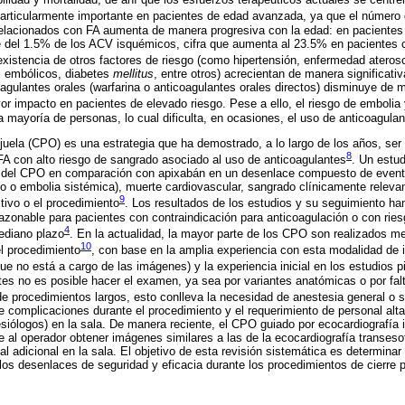
particularmente importante en pacientes de edad avanzada, ya que el número
elacionados con FA aumenta de manera progresiva con la edad: en pacientes
e del 1.5% de los ACV isquémicos, cifra que aumenta al 23.5% en pacientes 
existencia de otros factores de riesgo (como hipertensión, enfermedad ateroscl
 embólicos, diabetes
mellitus
, entre otros) acrecientan de manera significativ
agulantes orales (warfarina o anticoagulantes orales directos) disminuye de ma
or impacto en pacientes de elevado riesgo. Pese a ello, el riesgo de embolia
 mayoría de personas, lo cual dificulta, en ocasiones, el uso de anticoagulan
ejuela (CPO) es una estrategia que ha demostrado, a lo largo de los años, ser
8
A con alto riesgo de sangrado asociado al uso de anticoagulantes
. Un estud
ad del CPO en comparación con apixabán en un desenlace compuesto de even
io o embolia sistémica), muerte cardiovascular, sangrado clínicamente relev
9
tivo o el procedimiento
. Los resultados de los estudios y su seguimiento ha
razonable para pacientes con contraindicación para anticoagulación o con ries
4
ediano plazo
. En la actualidad, la mayor parte de los CPO son realizados m
10
el procedimiento
, con base en la amplia experiencia con esta modalidad de i
 que no está a cargo de las imágenes) y la experiencia inicial en los estudios p
es no es posible hacer el examen, ya sea por variantes anatómicas o por fal
de procedimientos largos, esto conlleva la necesidad de anestesia general o s
de complicaciones durante el procedimiento y el requerimiento de personal al
esiólogos) en la sala. De manera reciente, el CPO guiado por ecocardiografía 
e al operador obtener imágenes similares a las de la ecocardiografía transes
l adicional en la sala. El objetivo de esta revisión sistemática es determinar
 los desenlaces de seguridad y eficacia durante los procedimientos de cierre 