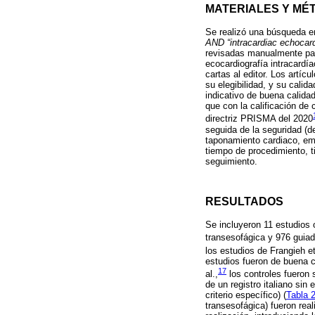
MATERIALES Y MÉ
Se realizó una búsqueda 
AND “intracardiac echocar
revisadas manualmente par
ecocardiografía intracardí
cartas al editor. Los artí
su elegibilidad, y su cali
indicativo de buena calida
que con la calificación de
directriz PRISMA del 2020
seguida de la seguridad (
taponamiento cardiaco, em
tiempo de procedimiento, t
seguimiento.
RESULTADOS
Se incluyeron 11 estudios 
transesofágica y 976 guiad
los estudios de Frangieh et
estudios fueron de buena c
17
al.,
los controles fueron s
de un registro italiano sin
criterio específico) (
Tabla 
transesofágica) fueron rea