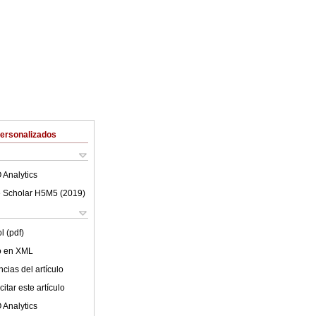
Personalizados
 Analytics
 Scholar H5M5 (
2019
)
l (pdf)
lo en XML
cias del artículo
itar este artículo
 Analytics