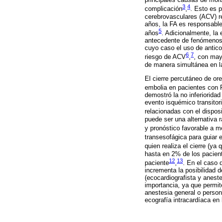
3
4
complicación
,
. Esto es 
cerebrovasculares (ACV) r
años, la FA es responsabl
5
años
. Adicionalmente, la 
antecedente de fenómenos
cuyo caso el uso de antico
6
7
riesgo de ACV
,
, con may
de manera simultánea en la
El cierre percutáneo de or
embolia en pacientes con F
demostró la no inferiorid
evento isquémico transitor
relacionadas con el disposi
puede ser una alternativa 
y pronóstico favorable a m
transesofágica para guiar 
quien realiza el cierre (ya
hasta en 2% de los pacient
12
13
paciente
,
. En el caso 
incrementa la posibilidad 
(ecocardiografista y anest
importancia, ya que permit
anestesia general o persona
ecografía intracardíaca en