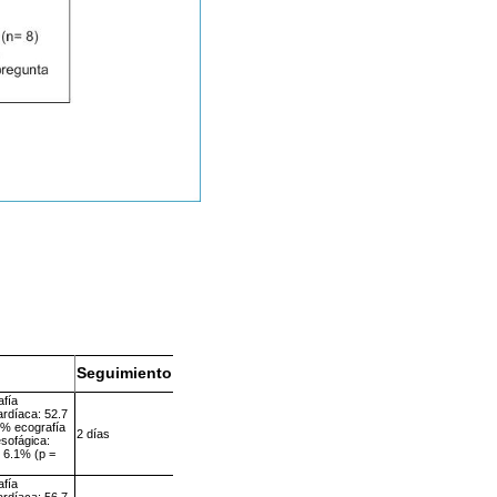
I
Seguimiento
afía
ardíaca: 52.7
7% ecografía
2 días
sofágica:
 6.1% (p =
afía
ardíaca: 56.7