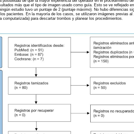
la posibilidad de que la mayor experiencia del operador en el procedimiento d
resultados más que el tipo de imagen usado como guía. Esto se ve reflejado en
ningún estudio tuvo un puntaje de 2 (puntaje máximo). No hubo diferencias sig
 los pacientes. En la mayoría de los casos, se utilizaron imágenes previas al
a computarizada) para descartar trombos y planear los procedimientos.