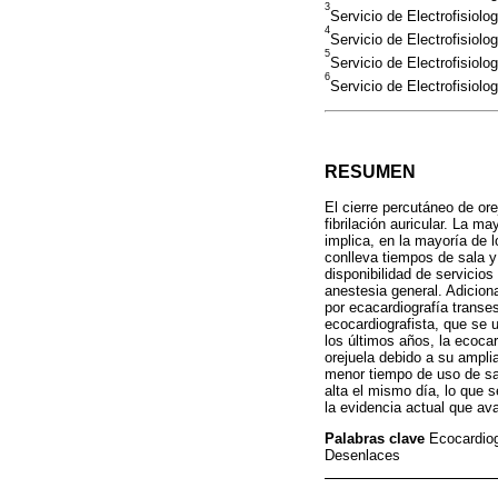
3
Servicio de Electrofisiol
4
Servicio de Electrofisiolo
5
Servicio de Electrofisiol
6
Servicio de Electrofisiol
RESUMEN
El cierre percutáneo de or
fibrilación auricular. La 
implica, en la mayoría de 
conlleva tiempos de sala y
disponibilidad de servicios
anestesia general. Adicion
por ecacardiografía transe
ecocardiografista, que se 
los últimos años, la ecoca
orejuela debido a su amplia
menor tiempo de uso de sal
alta el mismo día, lo que 
la evidencia actual que ava
Palabras clave
Ecocardiog
Desenlaces