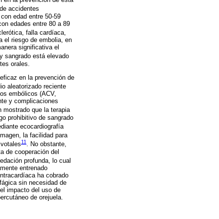
 de accidentes
 con edad entre 50-59
con edades entre 80 a 89
erótica, falla cardíaca,
a el riesgo de embolia, en
nera significativa el
 y sangrado está elevado
tes orales.
 eficaz en la prevención de
io aleatorizado reciente
tos embólicos (ACV,
ante y complicaciones
n mostrado que la terapia
go prohibitivo de sangrado
ediante ecocardiografía
magen, la facilidad para
11
ivotales
. No obstante,
ta de cooperación del
edación profunda, lo cual
tamente entrenado
intracardíaca ha cobrado
ofágica sin necesidad de
 el impacto del uso de
percutáneo de orejuela.