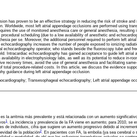
usion has proven to be an effective strategy in reducing the risk of stroke an
lation. Worldwide, most left atrial appendage occlusions are performed using tr
quires the use of monitored anesthesia care or general anesthesia, resulting 
 procedural scheduling (due to a low availability of anesthetic and echocardi
hesia per se. Moreover, the additional personnel required to perform left atri
echocardiography increases the number of people exposed to ionizing radiation
al echocardiography operator, who stands beside the fluoroscopy tube and fre
ield. Intracardiac echocardiography has gained acceptance to guide left atrial
 availability in electrophysiology labs, as well as its potential to reduce in-r
ive recovery times, avoid the use of general anesthesia and facilitating same-
 of total procedure-related costs. In this article, we discuss the evidence suppo
phy guidance during left atrial appendage occlusion.
hocardiography; Transesophageal echocardiography; Left atrial appendage oc
A) es la arritmia más prevalente y está relacionada con un aumento significativ
1
vos
. La incidencia y prevalencia de la FA viene en aumento; para 2010, se 
es de individuos, cifra que sugiere un aumento progresivo debido al incremen
2
gevidad de la población
. En pacientes con FA, la embolia (ya sea cerebral o 
ilidad y mortalidad, de ahí que los esfuerzos terapéuticos actuales se centre