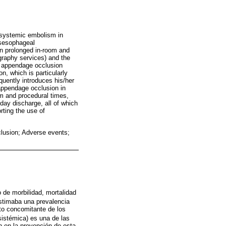
d systemic embolism in
ansesophageal
in prolonged in-room and
ography services) and the
al appendage occlusion
, which is particularly
quently introduces his/her
 appendage occlusion in
oom and procedural times,
day discharge, all of which
rting the use of
clusion; Adverse events;
o de morbilidad, mortalidad
estimaba una prevalencia
to concomitante de los
sistémica) es una de las
n en la prevención de esta