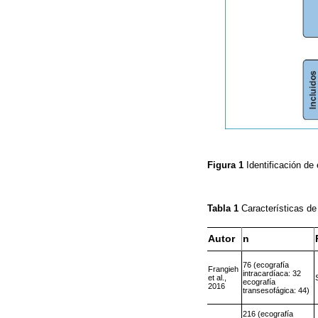
Figura 1
Identificación de
Tabla 1
Características de
Autor
n
76 (ecografía
Frangieh
intracardíaca: 32
et al.,
ecografía
2016
transesofágica: 44)
216 (ecografía