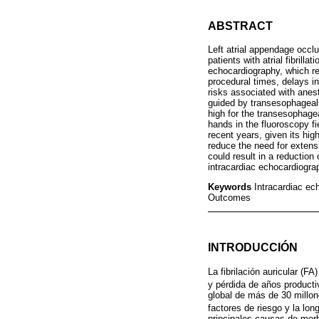
ABSTRACT
Left atrial appendage occl
patients with atrial fibril
echocardiography, which re
procedural times, delays in
risks associated with anest
guided by transesophageal 
high for the transesophage
hands in the fluoroscopy f
recent years, given its high
reduce the need for extens
could result in a reduction
intracardiac echocardiogra
Keywords
Intracardiac ec
Outcomes
INTRODUCCIÓN
La fibrilación auricular (F
y pérdida de años producti
global de más de 30 millon
factores de riesgo y la lon
principales causas de morb