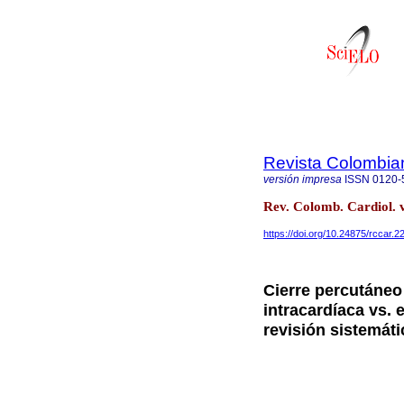
Revista Colombia
versión impresa
ISSN
0120-
Rev. Colomb. Cardiol. 
https://doi.org/10.24875/rccar.
Cierre percutáneo
intracardíaca vs. 
revisión sistemáti