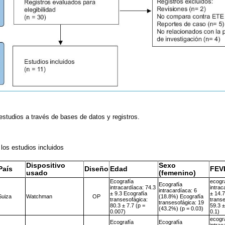
 estudios a través de bases de datos y registros.
 los estudios incluidos
Dispositivo
Sexo
País
Diseño
Edad
FEV
usado
(femenino)
Ecografía
ecogr
Ecografía
intracardíaca: 74.3
intrac
intracardíaca: 6
± 9.3 Ecografía
± 14.
Suiza
Watchman
OP
(18.8%) Ecografía
transesofágica:
transe
transesofágica: 19
80.3 ± 7.7 (p =
59.3 ±
(43.2%) (p = 0.03)
0.007)
0.1)
ecogr
Ecografía
Ecografía
intrac