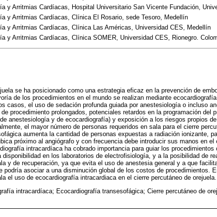
ogía y Arritmias Cardíacas, Hospital Universitario San Vicente Fundación, Uni
gía y Arritmias Cardíacas, Clínica El Rosario, sede Tesoro, Medellín
ogía y Arritmias Cardíacas, Clínica Las Américas, Universidad CES, Medellín
ogía y Arritmias Cardíacas, Clínica SOMER, Universidad CES, Rionegro. Colo
ejuela se ha posicionado como una estrategia eficaz en la prevención de embo
mayoría de los procedimientos en el mundo se realizan mediante ecocardiografí
los casos, el uso de sedación profunda guiada por anestesiología o incluso an
 de procedimiento prolongados, potenciales retardos en la programación del p
 de anestesiología y de ecocardiografía) y exposición a los riesgos propios de
almente, el mayor número de personas requeridos en sala para el cierre percu
sofágica aumenta la cantidad de personas expuestas a radiación ionizante, pa
ubica próximo al angiógrafo y con frecuencia debe introducir sus manos en el
rdiografía intracardíaca ha cobrado importancia para guiar los procedimientos
 disponibilidad en los laboratorios de electrofisiología, y a la posibilidad de r
a y de recuperación, ya que evita el uso de anestesia general y a que facilit
se podría asociar a una disminución global de los costos de procedimientos. E
la el uso de ecocardiografía intracardiaca en el cierre percutáneo de orejuela.
rafía intracardíaca; Ecocardiografía transesofágica; Cierre percutáneo de or