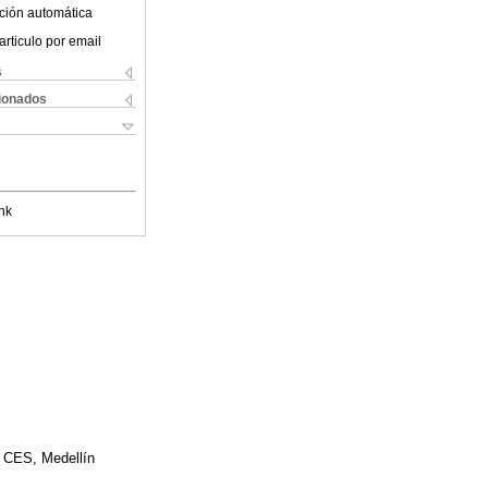
ción automática
articulo por email
s
cionados
nk
d CES, Medellín