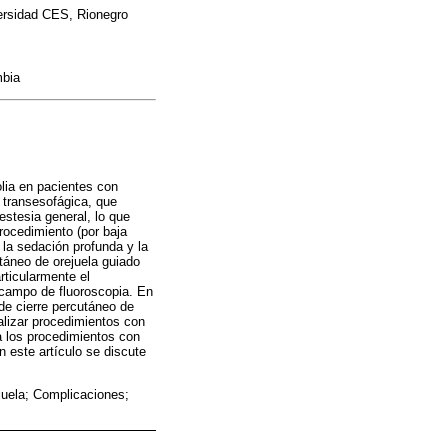
versidad CES, Rionegro
mbia
lia en pacientes con
a transesofágica, que
estesia general, lo que
rocedimiento (por baja
 la sedación profunda y la
táneo de orejuela guiado
rticularmente el
 campo de fluoroscopia. En
 de cierre percutáneo de
ealizar procedimientos con
a los procedimientos con
n este artículo se discute
ejuela; Complicaciones;