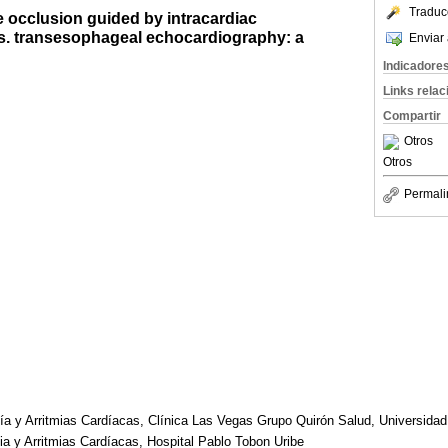
Traduc
e occlusion guided by intracardiac
s. transesophageal echocardiography: a
Enviar 
Indicadore
Links rela
Compartir
Otros
Otros
Permali
ogía y Arritmias Cardíacas, Clínica Las Vegas Grupo Quirón Salud, Universida
gia y Arritmias Cardíacas, Hospital Pablo Tobon Uribe