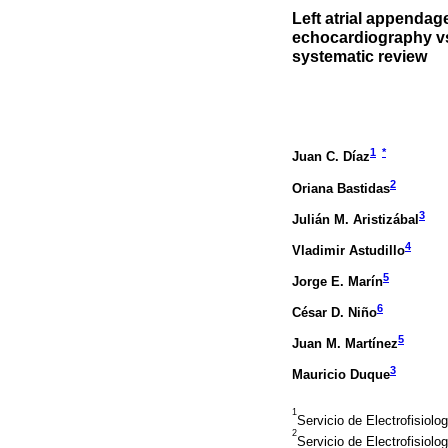
Left atrial appendag
echocardiography v
systematic review
1
*
Juan C. Díaz
2
Oriana Bastidas
3
Julián M. Aristizábal
4
Vladimir Astudillo
5
Jorge E. Marín
6
César D. Niño
5
Juan M. Martínez
3
Mauricio Duque
1
Servicio de Electrofisiol
2
Servicio de Electrofisiolo