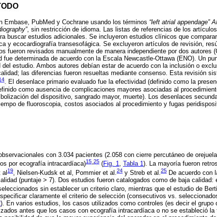
TODO
en Embase, PubMed y Cochrane usando los términos
“left atrial appendage”
diography”
, sin restricción de idioma. Las listas de referencias de los artícul
a buscar estudios adicionales. Se incluyeron estudios clínicos que compara
aca y ecocardiografía transesofágica. Se excluyeron artículos de revisión, r
culos fueron revisados manualmente de manera independiente por dos autores 
dad fue determinada de acuerdo con la Escala Newcastle-Ottawa (ENO). Un pun
d del estudio. Ambos autores debían estar de acuerdo con la inclusión o exclus
 calidad; las diferencias fueron resueltas mediante consenso. Esta revisión si
14
. El desenlace primario evaluado fue la efectividad (definido como la presenc
definido como ausencia de complicaciones mayores asociadas al procedimient
bolización del dispositivo, sangrado mayor, muerte). Los desenlaces secunda
iempo de fluoroscopia, costos asociados al procedimiento y fugas peridisposit
observacionales con 3.034 pacientes (2.058 con cierre percutáneo de orejuela
15
25
os por ecografía intracardíaca)
-
(
Fig. 1
,
Tabla 1
). La mayoría fueron retr
19
24
25
 al
, Nielsen-Kudsk et al, Pommier et al.
y Streb et al.
De acuerdo con l
alidad (puntaje > 7). Dos estudios fueron catalogados como de baja calidad:
eleccionados sin establecer un criterio claro, mientras que el estudio de Berti
 especificar claramente el criterio de selección (consecutivos vs. seleccionad
2
). En varios estudios, los casos utilizados como controles (es decir el grupo
lizados antes que los casos con ecografía intracardíaca o no se estableció la