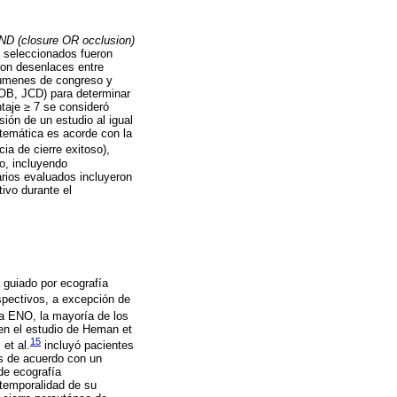
 AND (closure OR occlusion)
os seleccionados fueron
ron desenlaces entre
esúmenes de congreso y
(OB, JCD) para determinar
taje ≥ 7 se consideró
ión de un estudio al igual
stemática es acorde con la
ia de cierre exitoso),
o, incluyendo
rios evaluados incluyeron
ivo durante el
 guiado por ecografía
ospectivos, a excepción de
a ENO, la mayoría de los
 en el estudio de Heman et
15
 et al.
incluyó pacientes
os de acuerdo con un
 de ecografía
 temporalidad de su