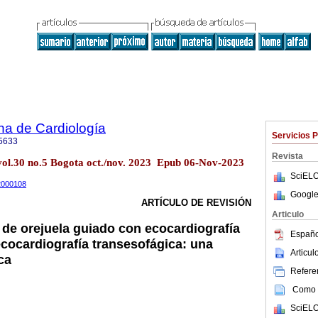
na de Cardiología
Servicios 
5633
Revista
vol.30 no.5 Bogota oct./nov. 2023 Epub 06-Nov-2023
SciELO
22000108
Google
ARTÍCULO DE REVISIÓN
Articulo
 de orejuela guiado con ecocardiografía
Españo
ecocardiografía transesofágica: una
Articu
ca
Referen
Como c
SciELO