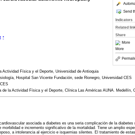
Automat
Send th
Indicators
Related lin
Share
2
*
More
More
Permali
a Actividad Física y el Deporte, Universidad de Antioquia
isiología, Hospital San Vicente Fundación, sede Rionegro, Universidad CES
d CES
 de la Actividad Física y el Deporte, Clínica Las Américas AUNA. Medellín, 
ardiovascular asociada a diabetes es una seria complicación de la diabetes 
e morbilidad e incremento significativo de la mortalidad. Tiene un amplio espe
eposo, a intolerancia al ejercicio e isquemias silentes. El tratamiento de est