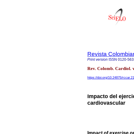
Revista Colombia
Print version
ISSN
0120-563
Rev. Colomb. Cardiol. 
https://doi.org/10.24875/rccar.
Impacto del ejerc
cardiovascular
Impact of exercise 