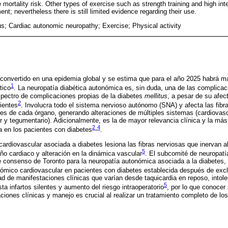
mortality risk. Other types of exercise such as strength training and high inten
; nevertheless there is still limited evidence regarding their use.
us; Cardiac autonomic neuropathy; Exercise; Physical activity
convertido en una epidemia global y se estima que para el año 2025 habrá m
1
tico
. La neuropatía diabética autonómica es, sin duda, una de las complic
spectro de complicaciones propias de la diabetes
mellitus
, a pesar de su afec
2
cientes
. Involucra todo el sistema nervioso autónomo (SNA) y afecta las fib
es de cada órgano, generando alteraciones de múltiples sistemas (cardiovascu
or y tegumentario). Adicionalmente, es la de mayor relevancia clínica y la más
2
4
a en los pacientes con diabetes
-
.
ardiovascular asociada a diabetes lesiona las fibras nerviosas que inervan a
5
o cardiaco y alteración en la dinámica vascular
. El subcomité de neuropat
e consenso de Toronto para la neuropatía autonómica asociada a la diabetes,
onómico cardiovascular en pacientes con diabetes establecida después de excl
d de manifestaciones clínicas que varían desde taquicardia en reposo, intoler
5
sta infartos silentes y aumento del riesgo intraoperatorio
, por lo que conocer 
ciones clínicas y manejo es crucial al realizar un tratamiento completo de lo