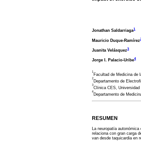
1
Jonathan Saldarriaga
Mauricio Duque-Ramírez
3
Juanita Velásquez
4
Jorge I. Palacio-Uribe
1
Facultad de Medicina de l
2
Departamento de Electrof
3
Clínica CES, Universida
4
Departamento de Medicina
RESUMEN
La neuropatía autonómica c
relaciona con gran carga d
van desde taquicardia en r