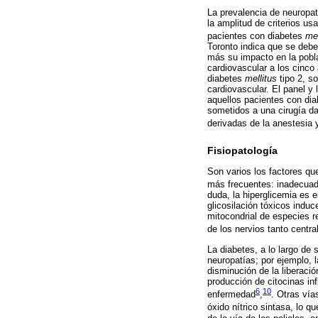
La prevalencia de neuropat
la amplitud de criterios u
pacientes con diabetes
mel
Toronto indica que se debe
más su impacto en la pobla
cardiovascular a los cinco
diabetes
mellitus
tipo 2, s
cardiovascular. El panel y
aquellos pacientes con dia
sometidos a una cirugía d
derivadas de la anestesia 
Fisiopatología
Son varios los factores que
más frecuentes: inadecuado
duda, la hiperglicemia es e
glicosilación tóxicos indu
mitocondrial de especies r
de los nervios tanto centra
La diabetes, a lo largo de
neuropatías; por ejemplo, l
disminución de la liberaci
producción de citocinas in
6
10
enfermedad
,
. Otras vía
óxido nítrico sintasa, lo q