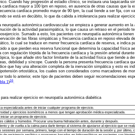
nico. Cuando hay progresión al estadio clínico, se instaura una taquicardia si
 cardíaca mayor a 100 lpm en reposo, en ausencia de otras causas que la ex
ecuencia cardíaca promedio mayor de 90 lpm, la cual tiende a ser fija, con va
o se está en decúbito, lo que da cabida a intolerancia para realizar ejercici
a neuropatía autonómica cardiovascular se empieza a generar aumento en la 
nución de la actividad parasimpática, lo que causa un retraso en el periodo t
posejercicio. Sumado a esto, los pacientes con neuropatía autonómica tienen
rvación de las fibras simpáticas y frecuencia cardíaca en reposo elevada deb
tico, lo cual se traduce en menor frecuencia cardíaca de reserva, e indica pa
debido a que pierden esa reserva funcional que determina la capacidad física a
a con regulación tórpida de la frecuencia cardíaca y la presión arterial durant
ópica, lo que añade otro factor limitante de la actividad física que tiende a
as, debilidad y síncope. Cuando la persona presenta frecuencia cardíaca qu
e dice que hay una alteración completa de la inervación simpática y esto es in
hipotensión ortostática, los cuales son considerados como marcadores de mor
Por todo lo anterior, este tipo de pacientes deben seguir recomendaciones espe
16
bla 1
)
.
ara realizar ejercicio en neuropatía autonómica diabética
a especializada antes de iniciar cualquier programa de ejercicio.
ntensidad y ejercicios isométricos a menos que tengan aprobación médica especializada.
 iniciar un programa de ejercicio.
tes cálidos y húmedos. Procurar una buena hidratación antes, durante y después.
ento y de vuelta a la calma para darle tiempo al sistema de ajustarse al ejercicio que se reali
 sesiones por semana, primero, luego con el tiempo de duración de la sesión y, por último, co
jo de resistencia aeróbico o programas basados en hidroaeróbicos en pacientes con hipotens