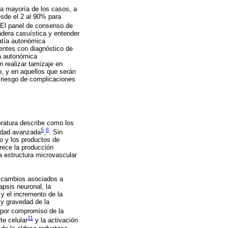
la mayoría de los casos, a
esde el 2 al 90% para
 El panel de consenso de
adera casuística y entender
patía autonómica
entes con diagnóstico de
ía autonómica
 realizar tamizaje en
o, y en aquellos que serán
 riesgo de complicaciones
teratura describe como los
5
6
 edad avanzada
,
. Sin
vo y los productos de
rece la producción
a estructura microvascular
s cambios asociados a
apsis neuronal, la
y el incremento de la
 y gravedad de la
l por compromiso de la
11
te celular
y la activación