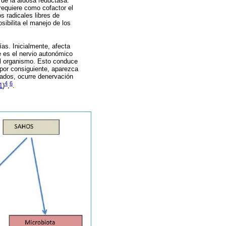
 de la aldosa reductasa.
requiere como cofactor el
 radicales libres de
ibilita el manejo de los
as. Inicialmente, afecta
ue es el nervio autonómico
el organismo. Esto conduce
 por consiguiente, aparezca
zados, ocurre denervación
4
6
1
)
,
.