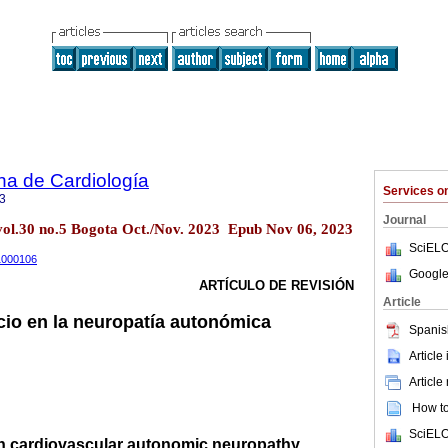
na de Cardiología
Services 
3
Journal
vol.30 no.5 Bogota Oct./Nov. 2023 Epub Nov 06, 2023
SciELO
21000106
Google
ARTÍCULO DE REVISIÓN
Article
icio en la neuropatía autonómica
Spanis
Article
Article
How to 
SciELO
on cardiovascular autonomic neuropathy