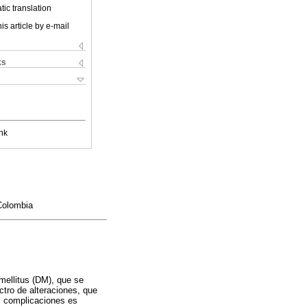
ic translation
is article by e-mail
ks
nk
Colombia
mellitus (DM), que se
ctro de alteraciones, que
as complicaciones es