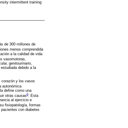
sity intermittent training
ás de 300 millones de
aciones menos comprendida
tación a la calidad de vida
ras vasomotoras,
lar, genitourinario,
 estudiada debido a la
l corazón y los vasos
ía autonómica
 la define como una
6
uir otras causas
. Esta
ancia al ejercicio e
su fisiopatología, formas
s pacientes con diabetes