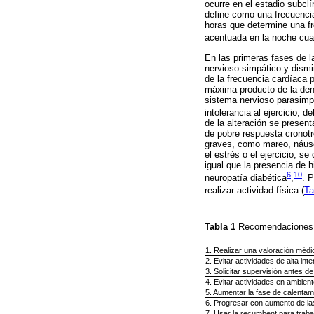
ocurre en el estadio subclí
define como una frecuencia
horas que determine una fr
acentuada en la noche cuand
En las primeras fases de l
nervioso simpático y dismi
de la frecuencia cardíaca 
máxima producto de la dene
sistema nervioso parasimpá
intolerancia al ejercicio, 
de la alteración se present
de pobre respuesta cronotr
graves, como mareo, náuse
el estrés o el ejercicio, s
igual que la presencia de 
6
10
neuropatía diabética
,
. 
realizar actividad física (
Ta
Tabla 1
Recomendaciones p
1. Realizar una valoración médic
2. Evitar actividades de alta i
3. Solicitar supervisión antes de
4. Evitar actividades en ambien
5. Aumentar la fase de calentami
6. Progresar con aumento de las
7. Usar la recumbent para traba