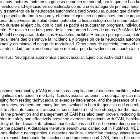
muchos factores tanto en su génesis como en su control, por lo que se han b
evolución. El ejercicio es considerado como una estrategia de primera línea
y tratamiento de la neuropatía autonómica cardiovascular, puesto que dismin
ra prescribir de forma segura y efectiva el ejercicio en pacientes con neurop
dores de servicios de salud deben entender la fisiopatología de la enfermedad
o durante el ejercicio, con lo cual se podrá estructurar un programa individua
ente. Se realizó una búsqueda de la literatura en bases de datos (PubMed
MESH neuropatías diabéticas + diabetes mellitus + terapia por ejercicio, det
rada intensidad disminuye la incidencia y progresión de la neuropatía autonó
tomas y disminuye el riesgo de mortalidad. Otros tipos de ejercicio, como el e
lta intensidad, también demostraron mejoría, pero la evidencia en cuanto a su
ellitus; Neuropatía autonómica cardiovascular; Ejercicio; Actividad física
tonomic neuropathy (CAN) is a serious complication of diabetes mellitus, whic
significant increase in mortality. Cardiovascular autonomic neuropathy can ma
nging from resting tachycardia to exercise intolerance, and the presence of si
ion varies, as there are many factors involved in both its genesis and control;
 to affect its course. Exercise is considered a first-line strategy for the ma
s in the prevention and management of CAN has also been proven, reducing it
rder to safely and effectively prescribe exercise in patients with CAN, health
ogy of the disease, its clinical manifestations and their behavior during exerc
 for the patients. A database literature search was carried out in PubMed, 
s diabetic neuropathies + diabetes mellitus + exercise therapy, where it w
ic exercise decreases the incidence and progression of CAN, favors the cont