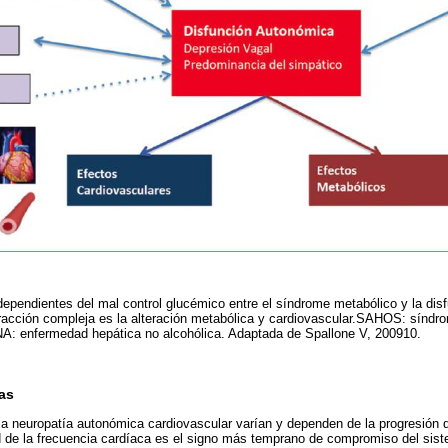
dependientes del mal control glucémico entre el síndrome metabólico y la dis
teracción compleja es la alteración metabólica y cardiovascular.SAHOS: sínd
NA: enfermedad hepática no alcohólica. Adaptada de Spallone V, 200910.
as
la neuropatía autonómica cardiovascular varían y dependen de la progresión 
dad de la frecuencia cardíaca es el signo más temprano de compromiso del si