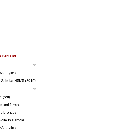
on Demand
 Analytics
 Scholar H5M5 (
2019
)
h (pdf)
 in xml format
 references
cite this article
 Analytics