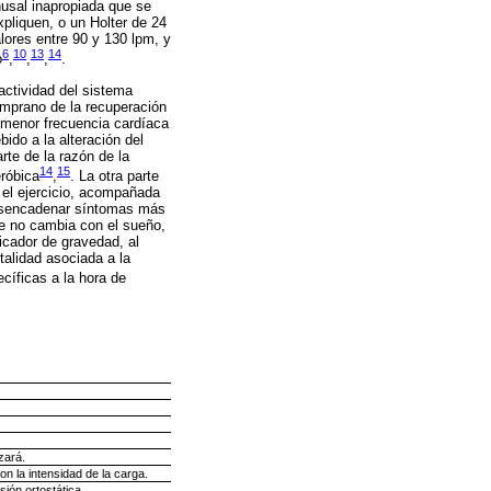
nusal inapropiada que se
pliquen, o un Holter de 24
lores entre 90 y 130 lpm, y
6
10
13
14
o
,
,
,
.
actividad del sistema
emprano de la recuperación
 menor frecuencia cardíaca
ido a la alteración del
rte de la razón de la
14
15
eróbica
,
. La otra parte
e el ejercicio, acompañada
 desencadenar síntomas más
e no cambia con el sueño,
dicador de gravedad, al
talidad asociada a la
cíficas a la hora de
zará.
n la intensidad de la carga.
ión ortostática.