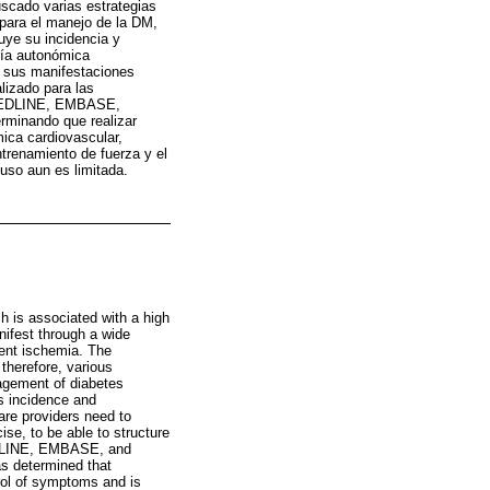
uscado varias estrategias
 para el manejo de la DM,
uye su incidencia y
atía autonómica
, sus manifestaciones
lizado para las
, MEDLINE, EMBASE,
erminando que realizar
mica cardiovascular,
ntrenamiento de fuerza y el
 uso aun es limitada.
h is associated with a high
nifest through a wide
lent ischemia. The
 therefore, various
nagement of diabetes
s incidence and
care providers need to
ise, to be able to structure
MEDLINE, EMBASE, and
as determined that
rol of symptoms and is