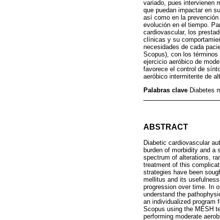
variado, pues intervienen 
que puedan impactar en su 
así como en la prevención 
evolución en el tiempo. Pa
cardiovascular, los presta
clínicas y su comportamient
necesidades de cada paci
Scopus), con los términos 
ejercicio aeróbico de mode
favorece el control de sín
aeróbico intermitente de a
Palabras clave
Diabetes m
ABSTRACT
Diabetic cardiovascular au
burden of morbidity and a 
spectrum of alterations, ra
treatment of this complicat
strategies have been sought
mellitus and its usefulnes
progression over time. In o
understand the pathophysiol
an individualized program
Scopus using the MESH term
performing moderate aerob