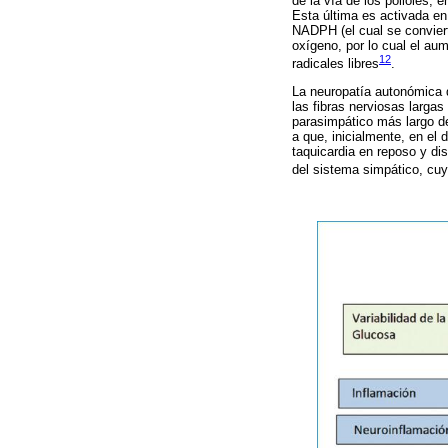
de la vía de los polioles, 
Esta última es activada en
NADPH (el cual se conviert
oxígeno, por lo cual el au
12
radicales libres
.
La neuropatía autonómica d
las fibras nerviosas largas
parasimpático más largo d
a que, inicialmente, en el
taquicardia en reposo y di
del sistema simpático, cuya