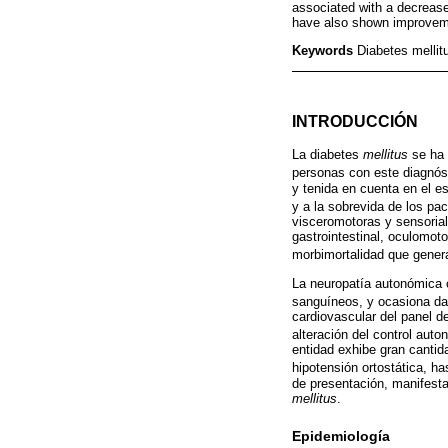
associated with a decrease 
have also shown improvement
Keywords
Diabetes mellit
INTRODUCCIÓN
La diabetes
mellitus
se ha 
personas con este diagnós
y tenida en cuenta en el e
y a la sobrevida de los pa
visceromotoras y sensorial
gastrointestinal, oculomot
morbimortalidad que gener
La neuropatía autonómica c
sanguíneos, y ocasiona dañ
cardiovascular del panel d
alteración del control aut
entidad exhibe gran cantida
hipotensión ortostática, ha
de presentación, manifesta
mellitus
.
Epidemiología