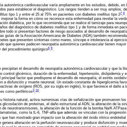
ía autonómica cardiovascular varía ampliamente en los estudios, debido, en 
sados para establecer el diagnóstico. Los rangos tienden a ser muy amplios, d
7
8
litus
tipo 1 y entre el 25 al 75% en pacientes con diabetes
mellitus
tipo 2
,
.
 mejorar la forma en cómo se reconoce esta enfermedad para revelar la verd
ción diabética, por lo que recomienda que se realice el tamizaje para neuro
 años del diagnóstico de diabetes
mellitus
tipo 1 y de forma inmediata en paci
obre todo si presentan factores de riesgo asociados al desarrollo de neuropat
 las guías de la Asociación Americana de Diabetes (ADA) también recomiendan
betes que presenten síntomas como mareo, síncope e intolerancia al ejercici
ado que quienes padecen neuropatía autonómica cardiovascular tienen mayor
6
9
y del procedimiento quirúrgico
,
.
 precipitan el desarrollo de neuropatía autonómica cardiovascular y que la li
 control glicémico, duración de la enfermedad, hipertensión, dislipidemia y
l principal factor que predispone el desarrollo de neuropatía; el estrés oxidati
cen a disfunción y muerte neuronal. Un estado constante de hiperglicemia favo
eactivas de oxígeno (ROS, por su sigla en inglés), lo que favorece el daño a l
3
10
les como periféricos
,
.
 su historia natural, activa numerosas vías de señalización que promueven lo
a glicosilación de proteínas, el daño estructural al ADN, la alteración de la sin
ón de neurotransmisores, la alteración de la función de la bomba Na/K ATPasa 
flamatorias, como la IL-6, TNF-alfa que además se vinculan con la progresión
s que han mostrado gran impacto son la alteración del óxido nítrico endotelia
ue genera alteración en la perfusión neurovascular y produce disfunción y muer