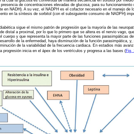
en la cual la glucosa es convertida de manera secuencial en sorbitol por medio
 presencia de concentraciones elevadas de glucosa; para su funcionamiento 
e en NADH). A su vez, el NADPH es el cofactor necesario en el manejo de los
mento en la síntesis de sorbitol (con el subsiguiente consumo de NADPH) impos
iabética sigue el mismo patrón de progresión que la mayoría de las neuropatí
 de distal a proximal, por lo que lo primero que se altera es el nervio vago, q
el cuerpo y que representa la mayor parte de las funciones parasimpáticas d
 desarrollo de la enfermedad, haya disminución de la función parasimpática, y,
sminución de la variabilidad de la frecuencia cardiaca. En estadios más avan
 progresión inicia en el ápex de los ventrículos y progresa a las bases (
Fig. 