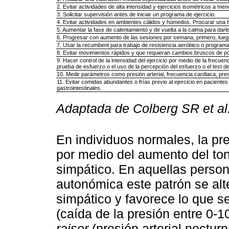
2. Evitar actividades de alta intensidad y ejercicios isométricos a m
3. Solicitar supervisión antes de iniciar un programa de ejercicio.
4. Evitar actividades en ambientes cálidos y húmedos. Procurar una 
5. Aumentar la fase de calentamiento y de vuelta a la calma para darle 
6. Progresar con aumento de las sesiones por semana, primero, luego c
7. Usar la recumbent para trabajo de resistencia aeróbico o program
8. Evitar movimientos rápidos y que requieran cambios bruscos de pos
9. Hacer control de la intensidad del ejercicio por medio de la frecu
prueba de esfuerzo o el uso de la percepción del esfuerzo o el test de
10. Medir parámetros como presión arterial, frecuencia cardiaca, pres
11. Evitar comidas abundantes o frías previo al ejercicio en pacientes
gastrointestinales.
Adaptada de Colberg SR et al
En individuos normales, la pre
por medio del aumento del ton
simpático. En aquellas perso
autonómica este patrón se alt
simpático y favorece lo que 
(caída de la presión entre 0-1
raiser
(presión arterial noctur