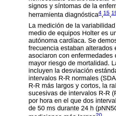
signos y síntomas de la enfer
4
15
1
herramienta diagnóstica
,
,
La medición de la variabilidad
medio de equipos Holter es un
autónoma cardíaca. Se demost
frecuencia estaban alterados
asociaron con enfermedades c
mayor riesgo de mortalidad. 
incluyen la desviación están
intervalos R-R normales (SDANN
R-R más largos y cortos, la ra
sucesivas de intervalos R-R 
por hora en el que dos interv
de 50 ms durante 24 h (pNN50
20