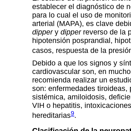
establecer el diagnóstico de 
para lo cual el uso de monitor
arterial (MAPA), es clave debi
dipper
y
dipper
reverso de la p
hipotensión posprandial, hipot
casos, respuesta de la presión 
Debido a que los signos y sí
cardiovascular son, en muchos
recomienda realizar un estudi
son: enfermedades tiroideas, 
sistémica, amiloidosis, defici
VIH o hepatitis, intoxicacion
9
hereditarias
.
Clasificación de la neuropa