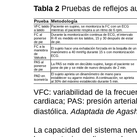
Tabla 2
Pruebas de reflejos 
Prueba
Metodología
VFC latido
Paciente en supino, se monitoriza la FC con un ECG
a latido
mientras el paciente respira a un ritmo de 6 rpm.
FC al
Durante la monitorización continua de ECG, el intervalo
ponerse
R-R es medido en los latidos, 15 y 30 después de estar
de pie
de pie.
FC a la
El sujeto hace una exhalación forzada en la boquilla de un
maniobra
manómetro a 40 mmHg durante 15 s con monitorización
de
ECG.
Valsalva
PAS al
La PAS se mide en decúbito supino, luego el paciente se
ponerse
pone de pie y se mide de nuevo después de 2 min.
de pie
El sujeto aprieta un dinamómetro de mano para
PAD en
establecer su agarre máximo. A continuación, se aprieta
isometría
al 30% del máximo establecido durante 5 min.
VFC: variabilidad de la frecue
cardiaca; PAS: presión arterial
diastólica.
Adaptada de Agashe
La capacidad del sistema ner