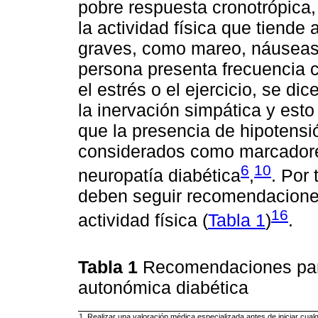
pobre respuesta cronotrópica, 
la actividad física que tiend
graves, como mareo, náuseas,
persona presenta frecuencia 
el estrés o el ejercicio, se d
la inervación simpática y esto
que la presencia de hipotensió
considerados como marcadore
6
10
neuropatía diabética
,
. Por 
deben seguir recomendaciones 
16
actividad física (
Tabla 1
)
.
Tabla 1
Recomendaciones para 
autonómica diabética
1. Realizar una valoración médica especializada antes de iniciar cual