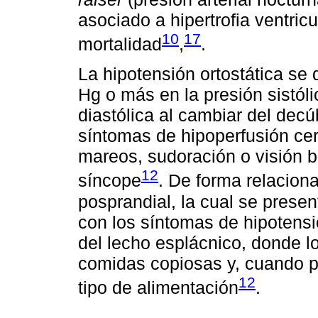
asociado a hipertrofia ventric
10
17
mortalidad
,
.
La hipotensión ortostática s
Hg o más en la presión sistól
diastólica al cambiar del decú
síntomas de hipoperfusión ce
mareos, sudoración o visión b
12
síncope
. De forma relacion
posprandial, la cual se presen
con los síntomas de hipotensi
del lecho esplácnico, donde 
comidas copiosas y, cuando p
12
tipo de alimentación
.