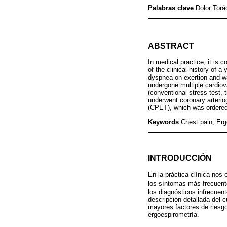
Palabras clave
Dolor Torá
ABSTRACT
In medical practice, it is 
of the clinical history of 
dyspnea on exertion and wa
undergone multiple cardiova
(conventional stress test, 
underwent coronary arterio
(CPET), which was ordered 
Keywords
Chest pain; Erg
INTRODUCCIÓN
En la práctica clínica nos 
los síntomas más frecuente
los diagnósticos infrecuent
descripción detallada del c
mayores factores de riesgo,
ergoespirometría.