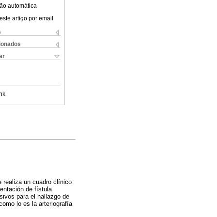
ão automática
este artigo por email
s
cionados
ar
nk
 realiza un cuadro clínico
entación de fístula
sivos para el hallazgo de
como lo es la arteriografía