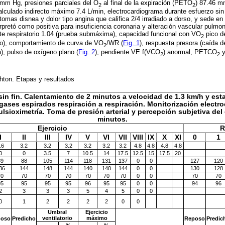
 mm Hg, presiones parciales del O
al final de la expiración (PETO
) 87.46 m
2
2
calculado indirecto máximo 7.4 L/min, electrocardiograma durante esfuerzo sin
tomas disnea y dolor tipo angina que califica 2/4 irradiado a dorso, y sede e
erpretó como positiva para insuficiencia coronaria y alteración vascular pulm
nte respiratorio 1.04 (prueba submáxima), capacidad funcional con VO
pico d
2
ico), comportamiento de curva de VO
/WR (
Fig. 1
), respuesta presora (caída de
2
, pulso de oxígeno plano (
Fig. 2
), pendiente VE f(VCO
) anormal, PETCO
y
2
2
hton. Etapas y resultados
n fin. Calentamiento de 2 minutos a velocidad de 1.3 km/h y es
gases espirados respiración a respiración. Monitorización electr
ulsioximetría. Toma de presión arterial y percepción subjetiva del 
minutos.
Ejercicio
R
I
II
III
IV
V
VI
VII
VIII
IX
X
XI
0
1
.6
3.2
3.2
3.2
3.2
3.2
3.2
4.8
4.8
4.8
4.8
0
0
3.5
7
10.5
14
17.5
12.5
15
17.5
20
89
88
105
114
118
131
137
0
0
127
120
36
144
148
144
140
140
144
0
0
130
128
70
70
70
70
70
70
70
0
0
70
70
95
95
95
95
96
95
95
0
0
94
96
2
3
3
3
5
4
5
0
0
0
1
2
2
2
2
0
0
Umbral
Ejercicio
ventilatorio
máximo
poso
Predicho
Reposo
Predic