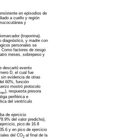
nsistente en episodios de
diado a cuello y región
z mucocutánea y
iomarcador (troponina).
 o diagnóstico, y madre con
ógicos personales se
. Como factores de riesgo
cuatro meses, sobrepeso y
se descartó evento
mero D, el cual fue
 sin evidencia de otras
del 60%, función
sfuerzo mostró protocolo
), respuesta presora
max
iga periférica e
lica del ventrículo
ba de ejercicio
8.9% del valor predicho),
jercicio, pico de 16.8
35.6 y en pico de ejercicio
ciales del CO
al final de la
2