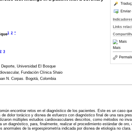
Traduç
Enviar 
Indicadore
Links rela
1
2
*
ique
Compartilh
Mais
Mais
2
3
Permali
 Deporte, Universidad El Bosque
diovascular, Fundación Clínica Shaio
Juan N. Corpas. Bogotá, Colombia
omún encontrar retos en el diagnóstico de los pacientes. Este es un caso que
de dolor torácico y disnea de esfuerzo con diagnóstico final de una rara pres
ealizaron múltiples estudios cardiovasculares descritos, como métodos no inva
r a un diagnóstico, para, finalmente, realizar el procedimiento estándar de oro, 
os anormales de la ergoespirometría indicada por disnea de etiología no clara.