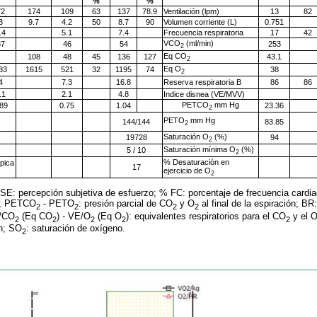
%
%
72
174
109
63
137
78.9
Ventilación (lpm)
13
82
3
9.7
4.2
50
8.7
90
Volumen corriente (L)
0.751
.4
5.1
7.4
Frecuencia respiratoria
17
42
VCO
(ml/min)
37
46
54
253
2
Eq CO
108
48
45
136
127
43.1
2
Eq O
83
1615
521
32
1195
74
38
2
4
7.3
16.8
Reserva respiratoria B
86
86
.1
2.1
4.8
Indice disnea (VE/MVV)
PETCO
mm Hg
.89
0.75
1.04
23.36
2
PETO
mm Hg
144/144
83.85
2
Saturación O
(%)
19728
94
2
Saturación mínima O
(%)
5 / 10
2
% Desaturación en
pica
17
ejercicio de O
2
SE: percepción subjetiva de esfuerzo; % FC: porcentaje de frecuencia cardiac
o; PETCO
- PETO
: presión parcial de CO
y O
al final de la espiración; BR:
2
2
2
2
E/CO
(Eq CO
) - VE/O
(Eq O
): equivalentes respiratorios para el CO
y el 
2
2
2
2
2
ón; SO
: saturación de oxígeno.
2