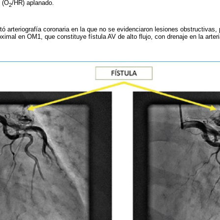
 (O
/HR) aplanado.
2
tó arteriografía coronaria en la que no se evidenciaron lesiones obstructivas,
oximal en OM1, que constituye fístula AV de alto flujo, con drenaje en la arter