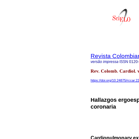
Revista Colombia
versão impressa
ISSN
0120
Rev. Colomb. Cardiol. 
https://doi.org/10.24875/rccar.
Hallazgos ergoesp
coronaria
Cardiopulmonary exer