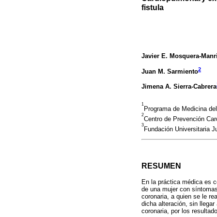
fistula
Javier E. Mosquera-Manr
2
Juan M. Sarmiento
Jimena A. Sierra-Cabrera
1
Programa de Medicina del
2
Centro de Prevención Car
3
Fundación Universitaria 
RESUMEN
En la práctica médica es c
de una mujer con síntomas 
coronaria, a quien se le r
dicha alteración, sin llega
coronaria, por los resultad