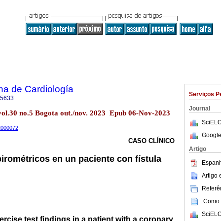
na de Cardiología
Serviços P
-5633
Journal
vol.30 no.5 Bogota out./nov. 2023 Epub 06-Nov-2023
SciELO
22000072
Google
CASO CLÍNICO
Artigo
irométricos en un paciente con fístula
Espanh
Artigo
Referên
Como c
SciELO
cise test findings in a patient with a coronary