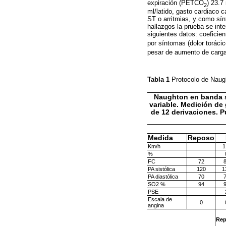
expiración (PETCO
) 23.7
2
ml/latido, gasto cardiaco 
ST o arritmias, y como sín
hallazgos la prueba se int
siguientes datos: coeficie
por síntomas (dolor torác
pesar de aumento de carga)
Tabla 1
Protocolo de Naug
Naughton en banda si
variable. Medición de 
de 12 derivaciones. P
Medida
Reposo
Km/h
1
%
FC
72
PA sistólica
120
1
PA diastólica
70
SO2 %
94
PSE
Escala de
0
angina
Re