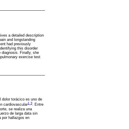
ives a detailed description
 pain and longstanding
ient had previously
entifying this disorder
 diagnosis. Finally, she
opulmonary exercise test
l dolor torácico es uno de
1
3
en cardiovascular
-
. Entre
orte, se realiza una
uerzo de larga data sin
a por hallazgos en