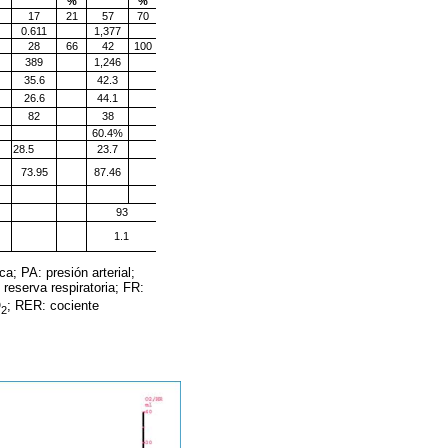
%
%
17
21
57
70
0.611
1,377
28
66
42
100
389
1,246
35.6
42.3
26.6
44.1
82
38
60.4%
28.5
23.7
73.95
87.46
93
1.1
a; PA: presión arterial;
 reserva respiratoria; FR:
O
; RER: cociente
2