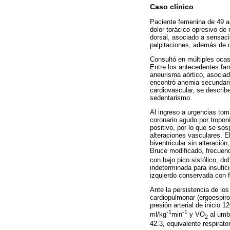
Caso clínico
Paciente femenina de 49 a
dolor torácico opresivo de 
dorsal, asociado a sensaci
palpitaciones, además de d
Consultó en múltiples ocas
Entre los antecedentes fam
aneurisma aórtico, asociad
encontró anemia secundari
cardiovascular, se describ
sedentarismo.
Al ingreso a urgencias tom
coronario agudo por troponi
positivo, por lo que se so
alteraciones vasculares. 
biventricular sin alteración
Bruce modificado, frecuen
con bajo pico sistólico, do
indeterminada para insufici
izquierdo conservada con 
Ante la persistencia de lo
cardiopulmonar (ergoespiro
presión arterial de inicio
-1
-1
ml/kg
min
y VO
al umbr
2
42.3, equivalente respirato