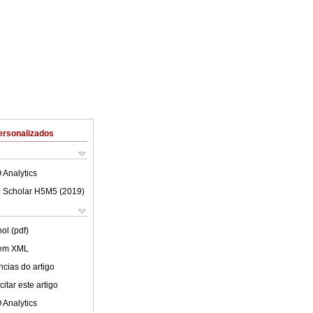
ersonalizados
 Analytics
 Scholar H5M5 (
2019
)
ol (pdf)
 em XML
cias do artigo
itar este artigo
 Analytics