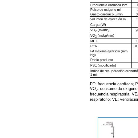
Frecuencia cardiaca lpm
Pulso de oxígeno ml
Gasto cardíaco L/min
3
Volumen de eyección ml
Carga (W)
VO
(ml/min)
2
2
VO
(ml/kg/min)
2
MET
1
RER
0
PA máxima ejercicio (mm
Hg)
Doble producto
PSE (modificado)
Índice de recuperación cronotró
1 min
FC: frecuencia cardíaca; P
VO
: consumo de oxígen
2
frecuencia respiratoria; V
respiratorio; VE: ventilaci