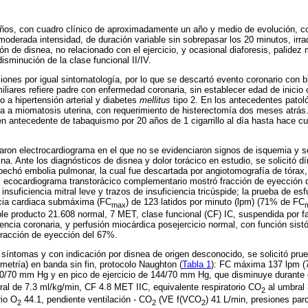
ños, con cuadro clínico de aproximadamente un año y medio de evolución, co
moderada intensidad, de duración variable sin sobrepasar los 20 minutos, irra
ón de disnea, no relacionado con el ejercicio, y ocasional diaforesis, palide
isminución de la clase funcional II/IV.
iones por igual sintomatología, por lo que se descartó evento coronario con b
iliares refiere padre con enfermedad coronaria, sin establecer edad de inicio
o a hipertensión arterial y diabetes
mellitus
tipo 2. En los antecedentes patol
a a miomatosis uterina, con requerimiento de histerectomía dos meses atrás
en antecedente de tabaquismo por 20 años de 1 cigarrillo al día hasta hace 
aron electrocardiograma en el que no se evidenciaron signos de isquemia y 
na. Ante los diagnósticos de disnea y dolor torácico en estudio, se solicitó dí
spechó embolia pulmonar, la cual fue descartada por angiotomografía de tórax,
El ecocardiograma transtorácico complementario mostró fracción de eyección 
, insuficiencia mitral leve y trazos de insuficiencia tricúspide; la prueba de e
cia cardiaca submáxima (FC
) de 123 latidos por minuto (lpm) (71% de FC
max
ble producto 21.608 normal, 7 MET, clase funcional (CF) IC, suspendida por fat
encia coronaria, y perfusión miocárdica posejercicio normal, con función sistó
fracción de eyección del 67%.
s síntomas y con indicación por disnea de origen desconocido, se solicitó prue
metría) en banda sin fin, protocolo Naughton (
Tabla 1
): FC máxima 137 lpm (7
 120/70 mm Hg y en pico de ejercicio de 144/70 mm Hg, que disminuye durante e
al de 7.3 ml/kg/min, CF 4.8 MET IIC, equivalente respiratorio CO
al umbral 
2
rio O
44.1, pendiente ventilación - CO
(VE f(VCO
) 41 L/min, presiones par
2
2
2