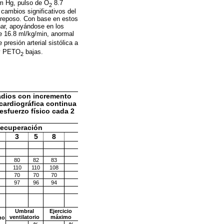
m Hg, pulso de O
8.7
2
 cambios significativos del
n reposo. Con base en estos
onar, apoyándose en los
e 16.8 ml/kg/min, anormal
 presión arterial sistólica a
 PETO
bajas.
2
tadios con incremento
ocardiográfica continua
esfuerzo físico cada 2
ecuperación
3
5
8
80
82
83
110
110
108
70
70
70
97
96
94
Umbral
Ejercicio
ventilatorio
máximo
ho