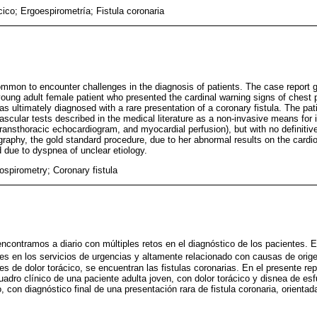
cico; Ergoespirometría; Fistula coronaria
common to encounter challenges in the diagnosis of patients. The case report g
a young adult female patient who presented the cardinal warning signs of chest
s ultimately diagnosed with a rare presentation of a coronary fistula. The pat
scular tests described in the medical literature as a non-invasive means for id
transthoracic echocardiogram, and myocardial perfusion), but with no definitive
graphy, the gold standard procedure, due to her abnormal results on the cardi
due to dyspnea of unclear etiology.
ospirometry; Coronary fistula
encontramos a diario con múltiples retos en el diagnóstico de los pacientes. E
s en los servicios de urgencias y altamente relacionado con causas de orig
es de dolor torácico, se encuentran las fistulas coronarias. En el presente rep
uadro clínico de una paciente adulta joven, con dolor torácico y disnea de esf
 con diagnóstico final de una presentación rara de fistula coronaria, orientad