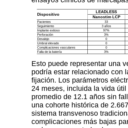
LEADLESS
Dispositivo
Nanostim LCP
Pacientes
33
Seguimiento
3 años
Implante exitoso
97%
Perforación
3%
Desalojo
0
Umbral elevado
0
Complicaciones vasculares
0
Falla de la batería
3%
Esto puede representar una v
podría estar relacionado con 
fijación. Los parámetros eléct
24 meses, incluida la vida úti
promedio de 12.1 años sin fa
una cohorte histórica de 2.66
sistema transvenoso tradicion
complicaciones más bajas par