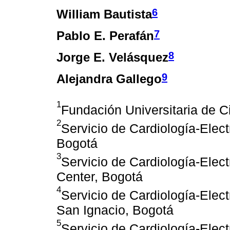
6
William Bautista
7
Pablo E. Perafán
8
Jorge E. Velásquez
9
Alejandra Gallego
1
Fundación Universitaria de C
2
Servicio de Cardiología-Elect
Bogotá
3
Servicio de Cardiología-Elect
Center, Bogotá
4
Servicio de Cardiología-Electr
San Ignacio, Bogotá
5
Servicio de Cardiología-Electr