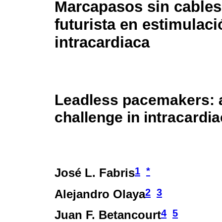
Marcapasos sin cables
futurista en estimulaci
intracardiaca
Leadless pacemakers: a 
challenge in intracardi
1
*
José L. Fabris
2
3
Alejandro Olaya
4
5
Juan F. Betancourt