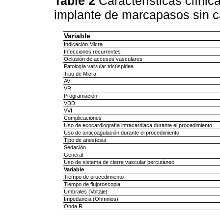
Table 2
Características clíni
implante de marcapasos sin c
Variable
Indicación Micra
Infecciones recurrentes
Oclusión de accesos vasculares
Patología valvular tricúspidea
Tipo de Micra
AV
VR
Programación
VDD
VVI
Complicaciones
Uso de ecocardiografía intracardiaca durante el procedimiento
Uso de anticoagulación durante el procedimiento
Tipo de anestesia
Sedación
General
Uso de sistema de cierre vascular percutáneo
Variable
Tiempo de procedimiento
Tiempo de flujoroscopia
Umbrales (Voltaje)
Impedancia (Ohmnios)
Onda R