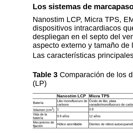
Los sistemas de marcapaso
Nanostim LCP, Micra TPS, 
dispositivos intracardiacos qu
despliegan en el septo del ven
aspecto externo y tamaño de l
Las características principal
Table 3
Comparación de los d
(LP)
Nanostim LCP
Micra TPS
Litio-monofluoruro de
Óxido de litio, plata
Batería
carbono
vanadio/monofluoruro de carb
3
1
0.8
Volumen (cm
)
Vida de la
9.8 años
12 años
batería
Mecanismo de
Hélice atornillable
Dientes de nitinol autoexpansi
fijación