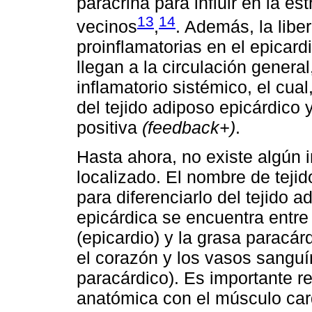
paracrina para influir en la est
13
14
vecinos
,
. Además, la libe
proinflamatorias en el epicardi
llegan a la circulación general
inflamatorio sistémico, el cu
del tejido adiposo epicárdico
positiva
(feedback+)
.
Hasta ahora, no existe algún 
localizado. El nombre de tejid
para diferenciarlo del tejido 
epicárdica se encuentra entre
(epicardio) y la grasa paracár
el corazón y los vasos sangu
paracárdico). Es importante re
anatómica con el músculo car