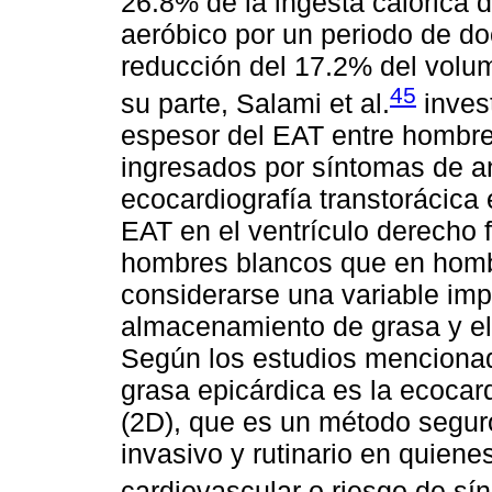
26.8% de la ingesta calórica d
aeróbico por un periodo de d
reducción del 17.2% del volume
45
su parte, Salami et al.
invest
espesor del EAT entre hombre
ingresados por síntomas de an
ecocardiografía transtorácica
EAT en el ventrículo derecho 
hombres blancos que en homb
considerarse una variable impo
almacenamiento de grasa y el 
Según los estudios mencionado
grasa epicárdica es la ecocard
(2D), que es un método seguro
invasivo y rutinario en quie
cardiovascular o riesgo de s