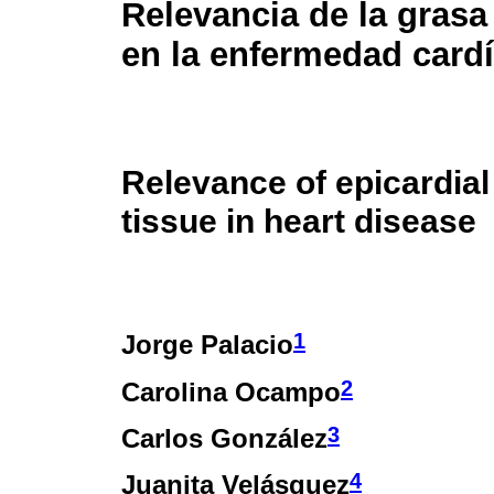
Relevancia de la grasa
en la enfermedad card
Relevance of epicardial
tissue in heart disease
1
Jorge Palacio
2
Carolina Ocampo
3
Carlos González
4
Juanita Velásquez