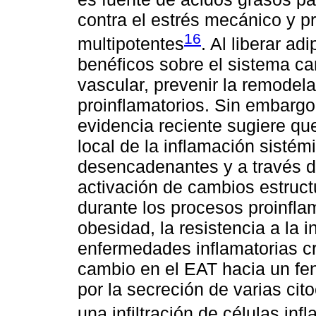
contra el estrés mecánico y p
16
multipotentes
. Al liberar a
benéficos sobre el sistema car
vascular, prevenir la remodel
proinflamatorios. Sin embargo,
evidencia reciente sugiere q
local de la inflamación sistém
desencadenantes y a través 
activación de cambios estruct
durante los procesos proinfla
obesidad, la resistencia a la i
enfermedades inflamatorias c
cambio en el EAT hacia un fen
por la secreción de varias ci
una infiltración de células infl