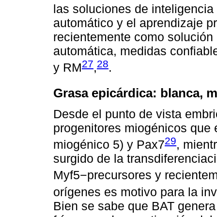
las soluciones de inteligencia a
automático y el aprendizaje p
recientemente como solución 
automática, medidas confiabl
27
28
y RM
,
.
Grasa epicárdica: blanca, 
Desde el punto de vista embri
progenitores miogénicos que e
29
miogénico 5) y Pax7
, mient
surgido de la transdiferencia
Myf5−precursores y recient
orígenes es motivo para la i
Bien se sabe que BAT genera 