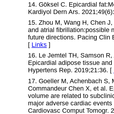
14. Göksel C. Epicardial fat:M
Kardiyol Dern Ars. 2021;49(6)
15. Zhou M, Wang H, Chen J, 
and atrial fibrillation:possibl
future directions. Pacing Clin
[
Links
]
16. Le Jemtel TH, Samson R, A
Epicardial adipose tissue and
Hypertens Rep. 2019;21:36. [
17. Goeller M, Achenbach S, 
Commandeur Chen X, et al. Ep
volume are related to subclini
major adverse cardiac events 
Cardiovasc Comput Tomogr. 2