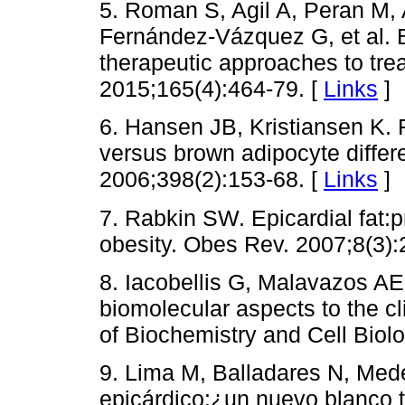
5. Roman S, Agil A, Peran M, 
Fernández-Vázquez G, et al. 
therapeutic approaches to trea
2015;165(4):464-79. [
Links
]
6. Hansen JB, Kristiansen K. R
versus brown adipocyte differ
2006;398(2):153-68. [
Links
]
7. Rabkin SW. Epicardial fat:pr
obesity. Obes Rev. 2007;8(3):
8. Iacobellis G, Malavazos AE,
biomolecular aspects to the cli
of Biochemistry and Cell Biol
9. Lima M, Balladares N, Mede
epicárdico:¿un nuevo blanco 