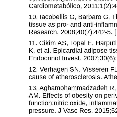
Cardiometabólico, 2011;1(2):4
10. Iacobellis G, Barbaro G. T
tissue as pro- and anti-infla
Research. 2008;40(7):442-5. 
11. Cikim AS, Topal E, Harput
K, et al. Epicardial adipose ti
Endocrinol Invest. 2007;30(6)
12. Verhagen SN, Visseren FL.
cause of atherosclerosis. Athe
13. Aghamohammadzadeh R, U
AM. Effects of obesity on per
function:nitric oxide, inflamm
pressure. J Vasc Res. 2015;5