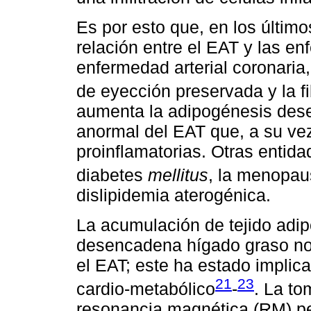
Es por esto que, en los últim
relación entre el EAT y las e
enfermedad arterial coronaria,
de eyección preservada y la fi
aumenta la adipogénesis dese
anormal del EAT que, a su vez
proinflamatorias. Otras entida
diabetes
mellitus
, la menopau
dislipidemia aterogénica.
La acumulación de tejido adip
desencadena hígado graso no 
el EAT; este ha estado impli
21
23
cardio-metabólico
-
. La to
resonancia magnética (RM) pe