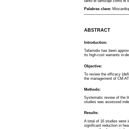
tanto el tamizaje como el 
Palabras clave:
Miocardiop
ABSTRACT
Introduction:
Tafamidis has been approv
its high-cost warrants in-d
Objective:
To review the efficacy (def
the management of CM-A
Methods:
Systematic review of the li
studies was assessed inde
Results:
A total of 16 studies were 
significant reduction in hea