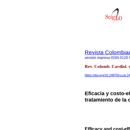
Revista Colombia
versión impresa
ISSN
0120-
Rev. Colomb. Cardiol. 
https://doi.org/10.24875/rccar.
Eficacia y costo-e
tratamiento de la 
Efficacy and cost-ef