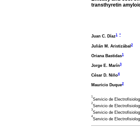
transthyretin amyloi
1
*
Juan C. Díaz
2
Julián M. Aristizábal
1
Oriana Bastidas
3
Jorge E. Marín
4
César D. Niño
2
Mauricio Duque
1
Servicio de Electrofisiol
2
Servicio de Electrofisiol
3
Servicio de Electrofisiol
4
Servicio de Electrofisiol