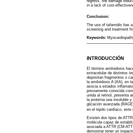
regress, the damage induce
in a lack of cost-effective
Conclusion:
The use of tafamidis has a
screening and treatment fr
Keywords:
Myocardiopathy;
INTRODUCCIÓN
El término amiloidosis hac
extracelular de distintos ó
depositan fragmentos o cad
la amiloidosis A (AA), en l
asocia a estados inflamator
previamente conocida como 
unida al retinol, presenta 
la proteína sea insoluble y
glicación avanzada (RAGE, p
en el tejido cardíaco, este
Existen dos tipos de ATTR:
molécula capaz de estabili
asociada a ATTR (CM-ATTR)
demostrar tener un impacto