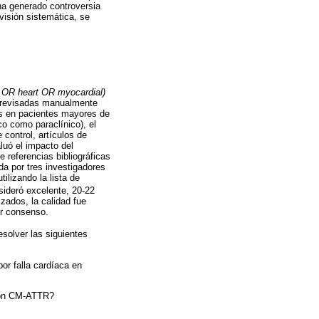
 ha generado controversia
visión sistemática, se
 OR heart OR myocardial)
on revisadas manualmente
dis en pacientes mayores de
o como paraclínico), el
control, artículos de
luó el impacto del
referencias bibliográficas
da por tres investigadores
ilizando la lista de
sideró excelente, 20-22
zados, la calidad fue
or consenso.
solver las siguientes
por falla cardíaca en
 con CM-ATTR?