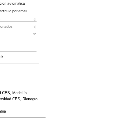
ción automática
articulo por email
s
cionados
nk
ad CES, Medellín
versidad CES, Rionegro
mbia