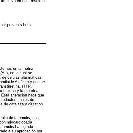
its elevated cost resulted
cost prevents both
oteínas en la matriz
 (AL), en la cual se
s de células plasmáticas;
 amiloide A sérica y que se
ranstirretina, (TTR,
 tiroxina y la proteína
. Esta alteración hace que
 productos finales de
es de catalasa y glutatión
rollo de tafamidis, una
 con miocardiopatía
afamidis ha logrado
evado a su aprobación por