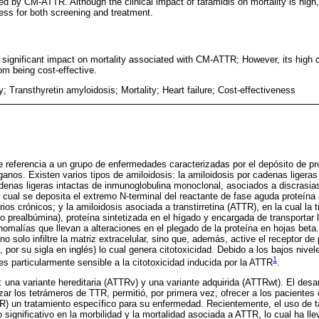
d by CM-ATTR. Although the clinical impact of tafamidis on mortality is high, 
ness for both screening and treatment.
 significant impact on mortality associated with CM-ATTR; However, its high 
om being cost-effective.
 Transthyretin amyloidosis; Mortality; Heart failure; Cost-effectiveness
e referencia a un grupo de enfermedades caracterizadas por el depósito de pr
rganos. Existen varios tipos de amiloidosis: la amiloidosis por cadenas ligeras
enas ligeras intactas de inmunoglobulina monoclonal, asociados a discrasia
a cual se deposita el extremo N-terminal del reactante de fase aguda proteína
ios crónicos; y la amiloidosis asociada a transtirretina (ATTR), en la cual la t
prealbúmina), proteína sintetizada en el hígado y encargada de transportar la
anomalías que llevan a alteraciones en el plegado de la proteína en hojas beta
 no solo infiltre la matriz extracelular, sino que, además, active el receptor de
or su sigla en inglés) lo cual genera citotoxicidad. Debido a los bajos nivel
1
 es particularmente sensible a la citotoxicidad inducida por la ATTR
.
 una variante hereditaria (ATTRv) y una variante adquirida (ATTRwt). El desar
zar los tetrámeros de TTR, permitió, por primera vez, ofrecer a los pacientes
 un tratamiento específico para su enfermedad. Recientemente, el uso de t
 significativo en la morbilidad y la mortalidad asociada a ATTR, lo cual ha ll