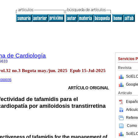
na de Cardiología
Servicios 
5633
Revista
vol.32 no.3 Bogota may./jun. 2025 Epub 15-Jul-2025
SciELO
24000035
Google
ARTÍCULO ORIGINAL
Articulo
fectividad de tafamidis para el
Españo
cardiopatía por amiloidosis transtirretina
Articu
Referen
Como c
SciELO
fectiveness of tafamidis for the management of