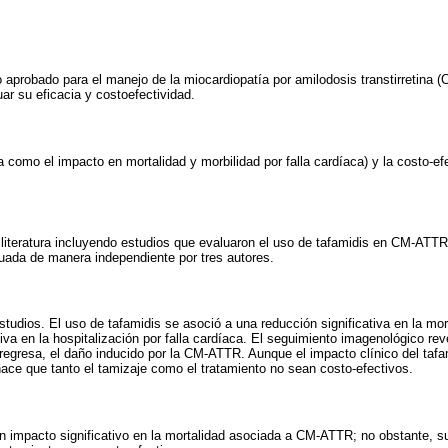
o aprobado para el manejo de la miocardiopatía por amilodosis transtirretina
uar su eficacia y costoefectividad.
da como el impacto en mortalidad y morbilidad por falla cardíaca) y la costo-ef
 literatura incluyendo estudios que evaluaron el uso de tafamidis en CM-ATTR
luada de manera independiente por tres autores.
studios. El uso de tafamidis se asoció a una reducción significativa en la mo
iva en la hospitalización por falla cardíaca. El seguimiento imagenológico rev
 regresa, el daño inducido por la CM-ATTR. Aunque el impacto clínico del tafa
hace que tanto el tamizaje como el tratamiento no sean costo-efectivos.
un impacto significativo en la mortalidad asociada a CM-ATTR; no obstante, s