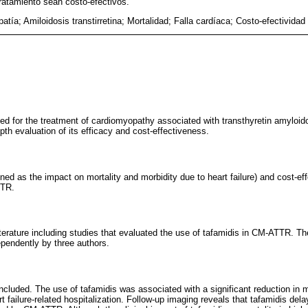
tratamiento sean costo-efectivos.
atía; Amiloidosis transtirretina; Mortalidad; Falla cardíaca; Costo-efectividad
ed for the treatment of cardiomyopathy associated with transthyretin amyloi
epth evaluation of its efficacy and cost-effectiveness.
ined as the impact on mortality and morbidity due to heart failure) and cost-ef
TTR.
terature including studies that evaluated the use of tafamidis in CM-ATTR. The
pendently by three authors.
included. The use of tafamidis was associated with a significant reduction in mor
rt failure-related hospitalization. Follow-up imaging reveals that tafamidis del