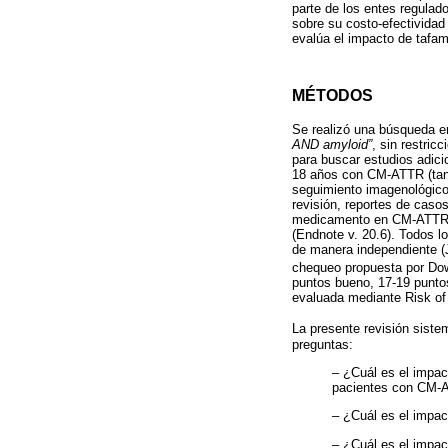
parte de los entes regulad
sobre su costo-efectividad
evalúa el impacto de tafam
MÉTODOS
Se realizó una búsqueda 
AND amyloid”
, sin restric
para buscar estudios adici
18 años con CM-ATTR (tant
seguimiento imagenológico 
revisión, reportes de caso
medicamento en CM-ATTR. Lo
(Endnote v. 20.6). Todos lo
de manera independiente (J
chequeo propuesta por Dow
puntos bueno, 17-19 puntos
evaluada mediante Risk of 
La presente revisión siste
preguntas:
– ¿Cuál es el impact
pacientes con CM-
– ¿Cuál es el impac
– ¿Cuál es el impac