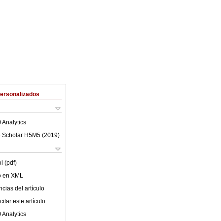
Personalizados
 Analytics
 Scholar H5M5 (
2019
)
l (pdf)
lo en XML
cias del artículo
itar este artículo
 Analytics