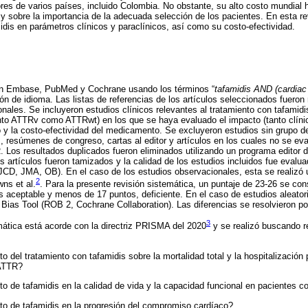
ores de varios países, incluido Colombia. No obstante, su alto costo mundial
 y sobre la importancia de la adecuada selección de los pacientes. En esta re
idis en parámetros clínicos y paraclínicos, así como su costo-efectividad.
en Embase, PubMed y Cochrane usando los términos “
tafamidis AND (cardiac
ción de idioma. Las listas de referencias de los artículos seleccionados fuer
onales. Se incluyeron estudios clínicos relevantes al tratamiento con tafami
o ATTRv como ATTRwt) en los que se haya evaluado el impacto (tanto clínic
y la costo-efectividad del medicamento. Se excluyeron estudios sin grupo de 
s, resúmenes de congreso, cartas al editor y artículos en los cuales no se eva
s resultados duplicados fueron eliminados utilizando un programa editor de 
s artículos fueron tamizados y la calidad de los estudios incluidos fue evalua
CD, JMA, OB). En el caso de los estudios observacionales, esta se realizó ut
2
ns et al.
. Para la presente revisión sistemática, un puntaje de 23-26 se con
 aceptable y menos de 17 puntos, deficiente. En el caso de estudios aleatori
Bias Tool (ROB 2, Cochrane Collaboration). Las diferencias se resolvieron p
3
mática está acorde con la directriz PRISMA del 2020
y se realizó buscando re
o del tratamiento con tafamidis sobre la mortalidad total y la hospitalización 
ATTR?
to de tafamidis en la calidad de vida y la capacidad funcional en pacientes
to de tafamidis en la progresión del compromiso cardíaco?