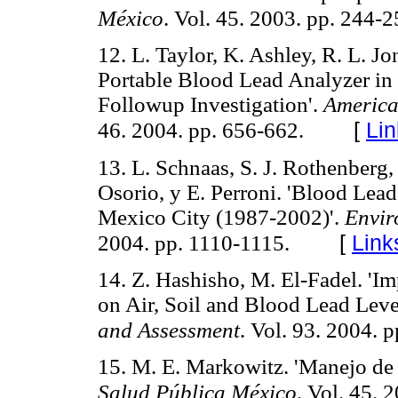
México
. Vol. 45. 2003. pp. 244-2
12. L. Taylor, K. Ashley, R. L. Jo
Portable Blood Lead Analyzer in 
Followup Investigation'.
American
[
Lin
46. 2004. pp. 656-662.
13. L. Schnaas, S. J. Rothenberg,
Osorio, y E. Perroni. 'Blood Lead
Mexico City (1987-2002)'.
Envir
[
Link
2004. pp. 1110-1115.
14. Z. Hashisho, M. El-Fadel. 'I
on Air, Soil and Blood Lead Level
and Assessment
. Vol. 93. 2004. 
15. M. E. Markowitz. 'Manejo de l
Salud Pública México
. Vol. 45. 