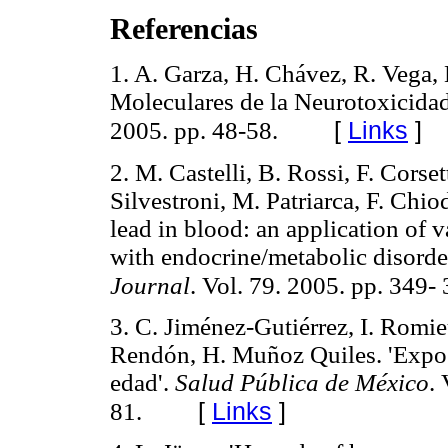
Referencias
1. A. Garza, H. Chávez, R. Vega,
Moleculares de la Neurotoxicida
[
Links
]
2005. pp. 48-58.
2. M. Castelli, B. Rossi, F. Corse
Silvestroni, M. Patriarca, F. Chi
lead in blood: an application of 
with endocrine/metabolic disorde
Journal
. Vol. 79. 2005. pp. 349- 
3. C. Jiménez-Gutiérrez, I. Romi
Rendón, H. Muñoz Quiles. 'Expos
edad'.
Salud Pública de México
.
[
Links
]
81.