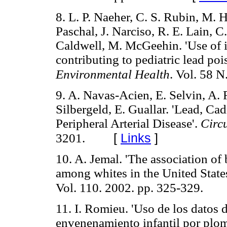
8. L. P. Naeher, C. S. Rubin, M. 
Paschal, J. Narciso, R. E. Lain, C
Caldwell, M. McGeehin. 'Use of is
contributing to pediatric lead poi
Environmental Health
. Vol. 58 N
9. A. Navas-Acien, E. Selvin, A. 
Silbergeld, E. Guallar. 'Lead, C
Peripheral Arterial Disease'.
Circ
[
Links
]
3201.
10. A. Jemal. 'The association of
among whites in the United State
Vol. 110. 2002. pp. 325-329.
11. I. Romieu. 'Uso de los datos 
envenenamiento infantil por plom