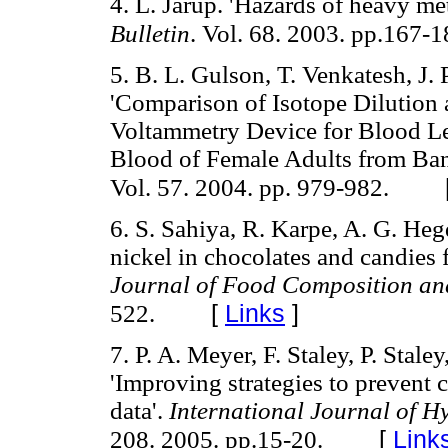
4. L. Järup. 'Hazards of heavy me
Bulletin
. Vol. 68. 2003. pp.167-
5. B. L. Gulson, T. Venkatesh, J.
'Comparison of Isotope Dilution 
Voltammetry Device for Blood L
Blood of Female Adults from Ban
Vol. 57. 2004. pp. 979-982.
6. S. Sahiya, R. Karpe, A. G. He
nickel in chocolates and candies
Journal of Food Composition an
[
Links
]
522.
7. P. A. Meyer, F. Staley, P. Stale
'Improving strategies to prevent 
data'.
International Journal of 
[
Link
208. 2005. pp.15-20.