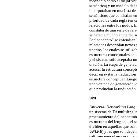
reconoció como el mejor siste
semántica) y un modelo del m
incorporaban en una lista de 
semánticos que consistían en 
prioridad de cada regla (en c
relaciones entre los nodos. El
constaba de una serie de rela
se parecía mucho a una red se
Por“concepto” se entendían l
relaciones describían nexos p
unarios, los cuales se utiliz
estructuras conceptuales con
y el sistema sólo aceptaba un
oración. La etapa de generaci
acercar la estructura concept
decir, en evitar la traducció
estructura conceptual. Luego,
una ventana de generación, d
que producían la traducción 
UNL
Universal Networking Lang
un sistema de TA multilingüe
procesamiento del conocimien
estructuras del lenguaje, el s
dividen en aquellas que son
UNLKB
) y las que son depen
software para el procesamien