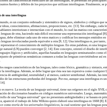
scriben las características esenciales de las interlinguas; se presentan los principal
 puntos fuertes y débiles de los proyectos que utilizan interlinguas. Finalmente, se 
n de una interlingua
mundo, es un conjunto ordenado y sistemático de signos, símbolos y códigos que se
r ideas, conocimientos, afirmaciones, proposiciones, etc. [13]. Sin embargo, cada 
ablantes interiorizan e interactúan con el mundo, lo cual las matiza con característi
 lenguas de otra, haciendo más difícil encontrar una representación interlingual [9].
ingua
, debe eliminar cada uno de estos matices y codificar los mensajes emitidos en
lenguas involucradas pueda equivaler a otra [9, 12]. Una interlingua es, por tanto, 
 representar el conocimiento de múltiples lenguas. En otras palabras, es una lengu
aje natural (LN) pueden converger [2, 14]. Este concepto, orientó el diseño de interli
enguajes lógicos y artificiales, aquellas basadas en lenguajes seminaturales como el
junto de primitivas semánticas comunes a todas las lenguas convirtiéndose así en 
.
os rasgos característicos de las lenguas, tales como léxico, gramática y sintaxis, ent
r la interlingua. Además, se debe lograr que ésta sea tan expresiva como cualquier
rencia de ambigüedad, neutralidad y al menos, carácter semiformal. Además, las inte
dio de las estructuras profundas del lenguaje. Por eso, aunque una interlingua es u
 14].
 es nuevo. La teoría de un lenguaje universal, tiene sus orígenes en el siglo XVII,
reación de diccionarios basados en códigos numéricos universales. Luego, matemát
arrollo de una“lengua universal” que no presentara ambigüedades y se basara en pri
, apareció el trabajo de John Wilkins quien elaboró una interlingua en 1668 [8]. Es
noce como
teoría de los universales lingüísticos
, la cual sostiene que las lenguas pos