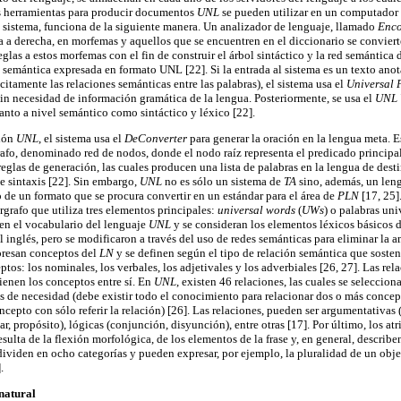
las herramientas para producir documentos
UNL
se pueden utilizar en un computador 
El sistema, funciona de la siguiente manera. Un analizador de lenguaje, llamado
Enco
da a derecha, en morfemas y aquellos que se encuentren en el diccionario se convie
eglas a estos morfemas con el fin de construir el árbol sintáctico y la red semántica 
d semántica expresada en formato UNL [22]. Si la entrada al sistema es un texto ano
itamente las relaciones semánticas entre las palabras), el sistema usa el
Universal 
n necesidad de información gramática de la lengua. Posteriormente, se usa el
UNL V
anto a nivel semántico como sintáctico y léxico [22].
sión
UNL
, el sistema usa el
DeConverter
para generar la oración en la lengua meta. E
afo, denominado red de nodos, donde el nodo raíz representa el predicado principal
reglas de generación, las cuales producen una lista de palabras en la lengua de dest
e sintaxis [22]. Sin embargo,
UNL
no es sólo un sistema de
TA
sino, además, un leng
de un formato que se procura convertir en un estándar para el área de
PLN
[17, 25]
rgrafo que utiliza tres elementos principales:
universal words
(
UWs
) o palabras uni
en el vocabulario del lenguaje
UNL
y se consideran los elementos léxicos básicos 
l inglés, pero se modificaron a través del uso de redes semánticas para eliminar la 
xpresan conceptos del
LN
y se definen según el tipo de relación semántica que sosten
ptos: los nominales, los verbales, los adjetivales y los adverbiales [26, 27]. Las rel
enen los conceptos entre sí. En
UNL
, existen 46 relaciones, las cuales se selecci
de necesidad (debe existir todo el conocimiento para relacionar dos o más concept
cepto con sólo referir la relación) [26]. Las relaciones, pueden ser argumentativas 
ar, propósito), lógicas (conjunción, disyunción), entre otras [17]. Por último, los at
ulta de la flexión morfológica, de los elementos de la frase y, en general, describen
dividen en ocho categorías y pueden expresar, por ejemplo, la pluralidad de un obje
.
natural