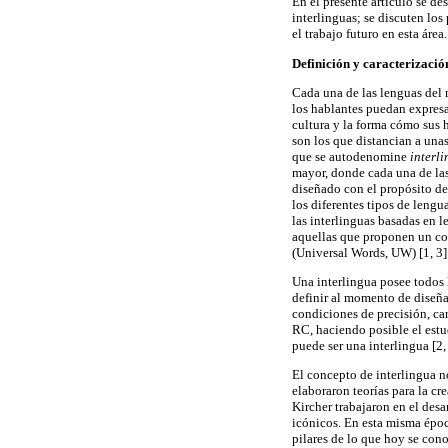
En el presente artículo se de
interlinguas; se discuten los
el trabajo futuro en esta área.
Definición y caracterizació
Cada una de las lenguas del 
los hablantes puedan expresa
cultura y la forma cómo sus h
son los que distancian a unas
que se autodenomine
interl
mayor, donde cada una de las 
diseñado con el propósito de
los diferentes tipos de lengu
las interlinguas basadas en l
aquellas que proponen un con
(Universal Words, UW) [1, 3]
Una interlingua posee todos l
definir al momento de diseña
condiciones de precisión, ca
RC, haciendo posible el estu
puede ser una interlingua [2,
El concepto de interlingua no
elaboraron teorías para la c
Kircher trabajaron en el des
icónicos. En esta misma época
pilares de lo que hoy se co