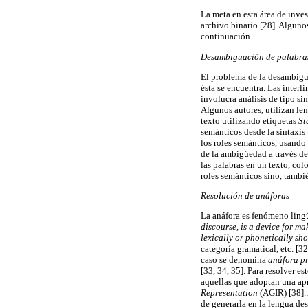
La meta en esta área de inve
archivo binario [28]. Algunos
continuación.
Desambiguación de palabra
El problema de la desambigua
ésta se encuentra. Las interl
involucra análisis de tipo sin
Algunos autores, utilizan le
texto utilizando etiquetas
St
semánticos desde la sintaxi
los roles semánticos, usando 
de la ambigüedad a través de 
las palabras en un texto, col
roles semánticos sino, tambié
Resolución de anáforas
La anáfora es fenómeno lingü
discourse, is a device for m
lexically or phonetically shor
categoría gramatical, etc. [3
caso se denomina
anáfora p
[33, 34, 35]. Para resolver es
aquellas que adoptan una apr
Representation
(AGIR) [38].
de generarla en la lengua des