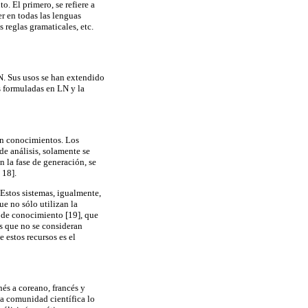
o. El primero, se refiere a
r en todas las lenguas
s reglas gramaticales, etc.
LN. Sus usos se han extendido
s formuladas en LN y la
en conocimientos. Los
de análisis, solamente se
n la fase de generación, se
 18].
 Estos sistemas, igualmente,
ue no sólo utilizan la
 de conocimiento [19], que
s que no se consideran
 estos recursos es el
nés a coreano, francés y
la comunidad científica lo