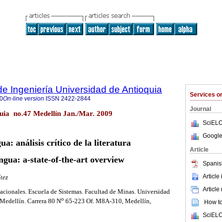
de Ingeniería Universidad de Antioquia
Services 
0
On-line version
ISSN
2422-2844
Journal
quia no.47 Medellín Jan./Mar. 2009
SciELO
Google
ua: análisis crítico de la literatura
Article
ingua: a-state-of-the-art overview
Spanis
Article
tez
Article
ionales. Escuela de Sistemas. Facultad de Minas. Universidad
o
Medellín. Carrera 80 N
65-223 Of. M8A-310, Medellín,
How to 
SciELO