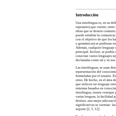
Introducción
Una interlingua es, en su def
esperanto) que cuente, entre 
ideas que se deseen comunica
puede entablar la comunicació
con el objetivo de que los ha
o germánicas) se pudieran en
Además, cualquier lenguaje n
principal. Incluso, se podrí
conectan varios lenguajes sep
declaradas como tal y su uso 
Las interlinguas, se usan de
representación del conocimie
formuladas por el usuario. En
otros. De hecho, en el área 
que utilicen un lenguaje int
sistemas basados en conocimi
interlingua, tienen ventajas 
varias lenguas, la facilidad 
destino, una mejor adecuació
significativas se cuentan: la
soporte [2, 5, 12].