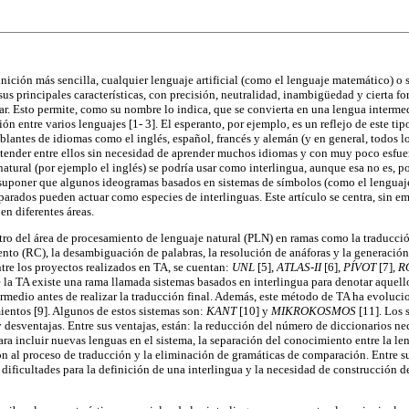
inición más sencilla, cualquier lenguaje artificial (como el lenguaje matemático) o
sus principales características, con precisión, neutralidad, inambigüedad y cierta fo
r. Esto permite, como su nombre lo indica, que se convierta en una lengua intermedi
n entre varios lenguajes [1- 3]. El esperanto, por ejemplo, es un reflejo de este tip
blantes de idiomas como el inglés, español, francés y alemán (y en general, todos lo
tender entre ellos sin necesidad de aprender muchos idiomas y con muy poco esfuer
atural (por ejemplo el inglés) se podría usar como interlingua, aunque esa no es, po
a suponer que algunos ideogramas basados en sistemas de símbolos (como el lenguaj
arados pueden actuar como especies de interlinguas. Este artículo se centra, sin em
en diferentes áreas.
ntro del área de procesamiento de lenguaje natural (PLN) en ramas como la traducció
nto (RC), la desambiguación de palabras, la resolución de anáforas y la generación
tre los proyectos realizados en TA, se cuentan:
UNL
[5],
ATLAS-II
[6],
PÍVOT
[7],
R
de la TA existe una rama llamada sistemas basados en interlingua para denotar aquel
ermedio antes de realizar la traducción final. Además, este método de TA ha evoluc
entos [9]. Algunos de estos sistemas son:
KANT
[10] y
MIKROKOSMOS
[11]. Los 
y desventajas. Entre sus ventajas, están: la reducción del número de diccionarios nec
para incluir nuevas lenguas en el sistema, la separación del conocimiento entre la l
n al proceso de traducción y la eliminación de gramáticas de comparación. Entre s
s dificultades para la definición de una interlingua y la necesidad de construcción 