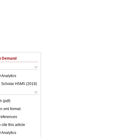
on Demand
 Analytics
 Scholar H5M5 (
2019
)
h (pdf)
 in xml format
 references
cite this article
 Analytics