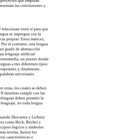
es proyectos que emplean
presentan las conclusiones y
 relacionan entre sí para que
lengua se impregna con la
cas propias. Estos matices,
 Por el contrario, una lengua
 un grado de abstracción
un lenguaje artificial
a intermedia, un puente donde
nguas a tres diferentes tipos:
 esperanto y, finalmente,
palabras universales
re otras, los cuales se deben
 LN mientras cumple con las
rlinguas deben permitir la
n lenguaje, no toda lengua
 cuando Descartes y Leibniz
icos como Beck, Becher y
ncipios lógicos y símbolos
tas teorías, fueron los
een características o