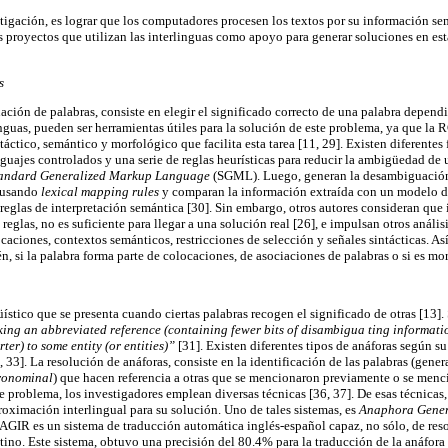
stigación, es lograr que los computadores procesen los textos por su información s
 proyectos que utilizan las interlinguas como apoyo para generar soluciones en esta
s
ción de palabras, consiste en elegir el significado correcto de una palabra depend
inguas, pueden ser herramientas útiles para la solución de este problema, ya que la
táctico, semántico y morfológico que facilita esta tarea [11, 29]. Existen diferentes 
nguajes controlados y una serie de reglas heurísticas para reducir la ambigüedad de 
andard Generalized Markup Language
(SGML). Luego, generan la desambiguación
s usando
lexical mapping rules
y comparan la información extraída con un modelo d
reglas de interpretación semántica [30]. Sin embargo, otros autores consideran que 
reglas, no es suficiente para llegar a una solución real [26], e impulsan otros anális
ocaciones, contextos semánticos, restricciones de selección y señales sintácticas. As
n, si la palabra forma parte de colocaciones, de asociaciones de palabras o si es m
ístico que se presenta cuando ciertas palabras recogen el significado de otras [13].
aking an abbreviated reference (containing fewer bits of disambigua ting informati
ter) to some entity (or entities)”
[31]. Existen diferentes tipos de anáforas según su
2, 33]. La resolución de anáforas, consiste en la identificación de las palabras (ge
ronominal
) que hacen referencia a otras que se mencionaron previamente o se menc
te problema, los investigadores emplean diversas técnicas [36, 37]. De esas técnicas, 
oximación interlingual para su solución. Uno de tales sistemas, es
Anaphora Genera
 AGIR es un sistema de traducción automática inglés-español capaz, no sólo, de reso
tino. Este sistema, obtuvo una precisión del 80.4% para la traducción de la anáfora