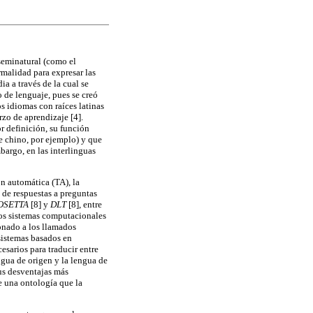
 seminatural (como el
rmalidad para expresar las
a a través de la cual se
o de lenguaje, pues se creó
s idiomas con raíces latinas
zo de aprendizaje [4].
r definición, su función
e chino, por ejemplo) y que
bargo, en las interlinguas
n automática (TA), la
 de respuestas a preguntas
OSETTA
[8] y
DLT
[8], entre
los sistemas computacionales
ionado a los llamados
sistemas basados en
esarios para traducir entre
engua de origen y la lengua de
us desventajas más
de una ontología que la