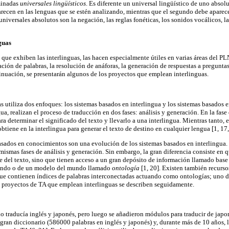
minadas
universales lingüísticos
. Es diferente un universal lingüístico de uno absolut
recen en las lenguas que se estén analizando, mientras que el segundo debe aparece
universales absolutos son la negación, las reglas fonéticas, los sonidos vocálicos, la
guas
s que exhiben las interlinguas, las hacen especialmente útiles en varias áreas del P
ación de palabras, la resolución de anáforas, la generación de respuestas a pregunta
ntinuación, se presentarán algunos de los proyectos que emplean interlinguas.
 utiliza dos enfoques: los sistemas basados en interlingua y los sistemas basados 
ua, realizan el proceso de traducción en dos fases: análisis y generación. En la fase 
ara determinar el significado del texto y llevarlo a una interlingua. Mientras tanto, e
obtiene en la interlingua para generar el texto de destino en cualquier lengua [1, 17,
 basados en conocimientos son una evolución de los sistemas basados en interlingua.
 mismas fases de análisis y generación. Sin embargo, la gran diferencia consiste en q
 del texto, sino que tienen acceso a un gran depósito de información llamado base
undo o de un modelo del mundo llamado
ontología
[1, 20]. Existen también recurso
que contienen índices de palabras interconectadas actuando como ontologías; uno de
 proyectos de TA que emplean interlinguas se describen seguidamente.
lo traducía inglés y japonés, pero luego se añadieron módulos para traducir de japo
gran diccionario (586000 palabras en inglés y japonés) y, durante más de 10 años, 