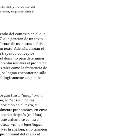
emántica y no como un
 área, se presentan a
iendo del contexto en el que
 RC que generan de un texto
formas de usar estos análisis.
un texto. Además, anotan el
 trayendo conceptos
el dominio para determinar
intentar resolver el problema
is tales como la frecuencia de
í, se logran encontrar no sólo
orfológicamente aceptable.
 Según Hirst:
“anaphora, in
on, rather than being
 posición en el texto, su
neralmente pronombres, en cuyo
ionarán después (catáfora)
este artículo se centra en
tion with an Interlingua
lver la anáfora, sino también
 pronominal del inglés al