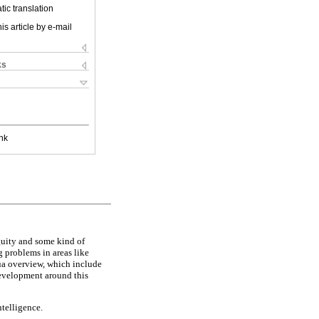
ic translation
is article by e-mail
ks
nk
iguity and some kind of
g problems in areas like
gua overview, which include
development around this
ntelligence.