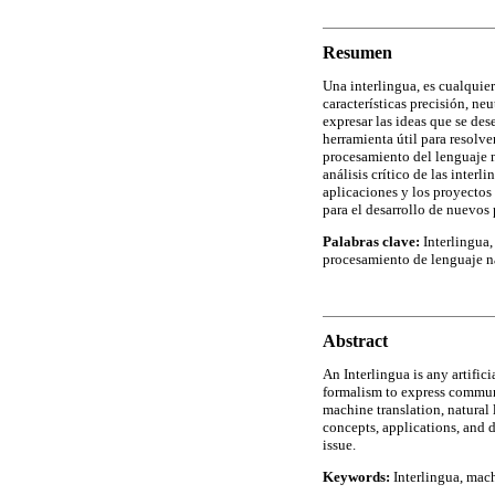
Resumen
Una interlingua, es cualquier
características precisión, n
expresar las ideas que se des
herramienta útil para resolv
procesamiento del lenguaje nat
análisis crítico de las interl
aplicaciones y los proyectos
para el desarrollo de nuevos 
Palabras clave:
Interlingua,
procesamiento de lenguaje nat
Abstract
An Interlingua is any artific
formalism to express communi
machine translation, natural 
concepts, applications, and 
issue.
Keywords:
Interlingua, mach