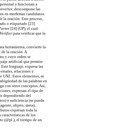
personal y funcionan a
nverter
, descompone las
rten en morfemas candidatos.
de la oración. Este proceso,
tado o etiquetado [23]
Parser
[24] (UP), el cual
erifier
para verificar que la
sta herramienta, convierte la
 de la oración. A
ino y cuyo orden se
uaje artificial que permite
. Este lenguaje, expresa las
versales, relaciones y
de
UNL
. Estos elementos, se
ambigüedad de las palabras en
ga con otros conceptos. Así,
aciones, expresan el tipo de
onan dependiendo del
os) o suficiencia (se puede
(agente, objeto, meta),
ributos expresan toda la
 características de los
to (@pl.), el tiempo de un