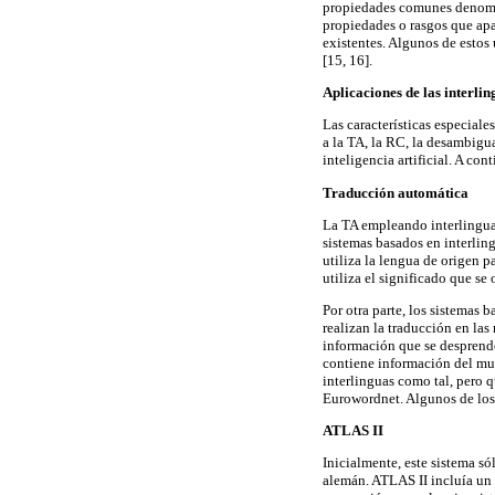
propiedades comunes deno
propiedades o rasgos que apa
existentes. Algunos de estos 
[15, 16].
Aplicaciones de las interlin
Las características especiale
a la TA, la RC, la desambigu
inteligencia artificial. A co
Traducción automática
La TA empleando interlinguas
sistemas basados en interling
utiliza la lengua de origen p
utiliza el significado que se 
Por otra parte, los sistemas
realizan la traducción en las
información que se desprende
contiene información del m
interlinguas como tal, pero 
Eurowordnet. Algunos de los
ATLAS II
Inicialmente, este sistema só
alemán. ATLAS II incluía un 