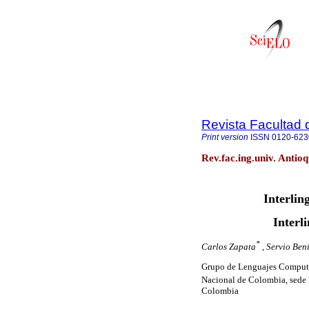
Revista Facultad 
Print version
ISSN
0120-623
Rev.fac.ing.univ. Antio
Interling
Interl
*
Carlos Zapata
, Servio Bení
Grupo de Lenguajes Computac
Nacional de Colombia, sede 
Colombia