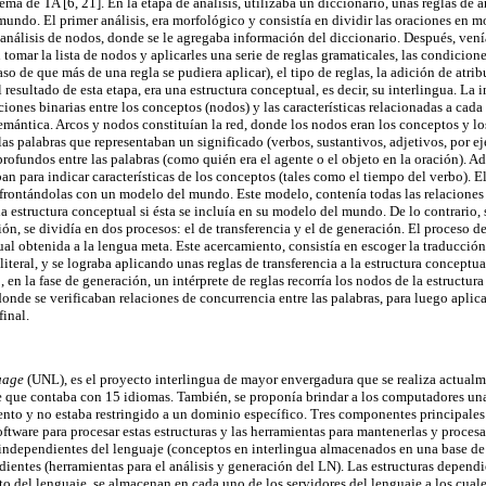
ma de TA [6, 21]. En la etapa de análisis, utilizaba un diccionario, unas reglas de a
undo. El primer análisis, era morfológico y consistía en dividir las oraciones en m
análisis de nodos, donde se le agregaba información del diccionario. Después, venía
tomar la lista de nodos y aplicarles una serie de reglas gramaticales, las condicione
aso de que más de una regla se pudiera aplicar), el tipo de reglas, la adición de atrib
 resultado de esta etapa, era una estructura conceptual, es decir, su interlingua. La 
ciones binarias entre los conceptos (nodos) y las características relacionadas a cada 
mántica. Arcos y nodos constituían la red, donde los nodos eran los conceptos y los
as palabras que representaban un significado (verbos, sustantivos, adjetivos, por ej
rofundos entre las palabras (como quién era el agente o el objeto en la oración). Ad
aban para indicar características de los conceptos (tales como el tiempo del verbo). E
frontándolas con un modelo del mundo. Este modelo, contenía todas las relaciones 
a estructura conceptual si ésta se incluía en su modelo del mundo. De lo contrario, s
ón, se dividía en dos procesos: el de transferencia y el de generación. El proceso de
ual obtenida a la lengua meta. Este acercamiento, consistía en escoger la traducción
n literal, y se lograba aplicando unas reglas de transferencia a la estructura conceptu
 en la fase de generación, un intérprete de reglas recorría los nodos de la estructur
onde se verificaban relaciones de concurrencia entre las palabras, para luego aplic
final.
uage
(UNL), es el proyecto interlingua de mayor envergadura que se realiza actual
 que contaba con 15 idiomas. También, se proponía brindar a los computadores una
to y no estaba restringido a un dominio específico. Tres componentes principales 
oftware para procesar estas estructuras y las herramientas para mantenerlas y procesar
 independientes del lenguaje (conceptos en interlingua almacenados en una base d
dientes (herramientas para el análisis y generación del LN). Las estructuras dependie
to del lenguaje, se almacenan en cada uno de los servidores del lenguaje a los cuale