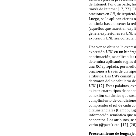
de Internet. Por otra parte, 
través de Internet [17, 22]. 
oraciones en
LN
, de izquier
Luego, se le aplican ciertas r
continúa hasta obtener la re
(aquellos que muestran explíc
genera expresiones en UNL si
expresión UNL sea correcta t
Una vez se obtiene la expre
expresión
UNL
en un hipérgr
continuación, se aplican las 
determina aplicando reglas d
una
RC
apropiada, por medio 
oraciones a través de un hipé
atributos. Las
UWs
constituy
derivaron del vocabulario de
UNL
[17]. Estas palabras, e
existen cuatro tipos de conce
conexión semántica que sosti
cumplimiento de condiciones 
comprender el rol de cada con
circunstanciales (tiempo, lug
información semántica que res
conceptos. Los atributos, se 
verbo (@past.), etc. [17], [26]
Procesamiento de lenguaje 