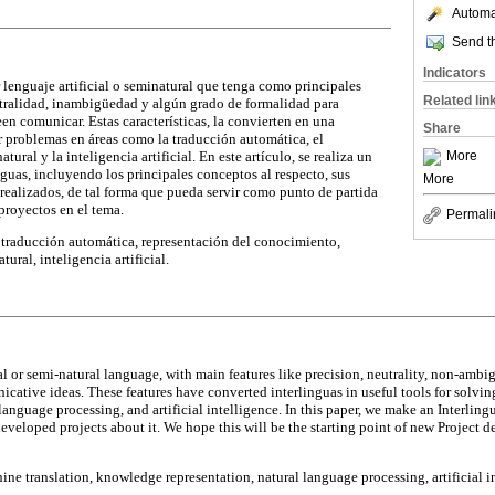
Automat
Send th
Indicators
 lenguaje artificial o seminatural que tenga como principales
Related lin
eutralidad, inambigüedad y algún grado de formalidad para
een comunicar. Estas características, la convierten en una
Share
er problemas en áreas como la traducción automática, el
ural y la inteligencia artificial. En este artículo, se realiza un
More
inguas, incluyendo los principales conceptos al respecto, sus
More
 realizados, de tal forma que pueda servir como punto de partida
proyectos en el tema.
Permali
 traducción automática, representación del conocimiento,
ural, inteligencia artificial.
ial or semi-natural language, with main features like precision, neutrality, non-amb
cative ideas. These features have converted interlinguas in useful tools for solvin
language processing, and artificial intelligence. In this paper, we make an Interlin
developed projects about it. We hope this will be the starting point of new Project 
ine translation, knowledge representation, natural language processing, artificial i