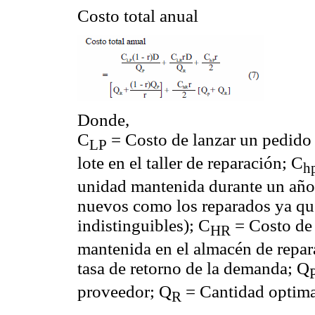
Costo total anual
Donde,
C
= Costo de lanzar un pedido 
LP
lote en el taller de reparación; C
h
unidad mantenida durante un año e
nuevos como los reparados ya q
indistinguibles); C
= Costo de 
HR
mantenida en el almacén de repara
tasa de retorno de la demanda; Q
proveedor; Q
= Cantidad optima 
R