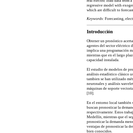
real electric load data from
regressive model with exogen
which are difficult to forecas
Keywords:
Forecasting, elect
Introducción
Obtener un pronóstico acerta
agentes del sector eléctrico 
implica una programación más
mientras que en el largo pla
capacidad instalada.
El estudio de modelos de pro
análisis estadístico clásico
tambien se han utilizado mét
neuronales y análisis wavelet
máquinas de soporte vectoria
[10].
En el entorno local también 
buscan pronosticar la demand
respectivamente. Estos trabaj
Medellín, mientras que el se
pronosticar la demanda mens
ventajas de pronosticar la 
bien conocidos.