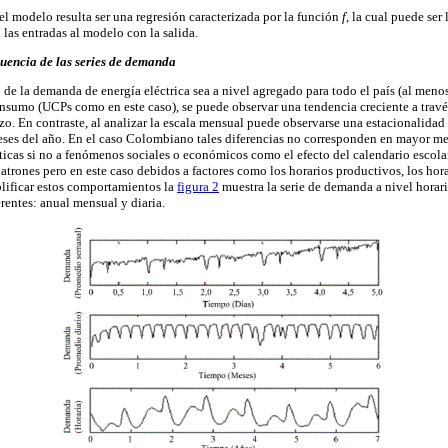
el modelo resulta ser una regresión caracterizada por la función
f
, la cual puede ser
 las entradas al modelo con la salida.
ecuencia de las series de demanda
o de la demanda de energía eléctrica sea a nivel agregado para todo el país (al men
sumo (UCPs como en este caso), se puede observar una tendencia creciente a través 
zo. En contraste, al analizar la escala mensual puede observarse una estacionalidad
eses del año. En el caso Colombiano tales diferencias no corresponden en mayor me
áticas si no a fenómenos sociales o económicos como el efecto del calendario escolar,
atrones pero en este caso debidos a factores como los horarios productivos, los hor
plificar estos comportamientos la
figura 2
muestra la serie de demanda a nivel horar
erentes: anual mensual y diaria.