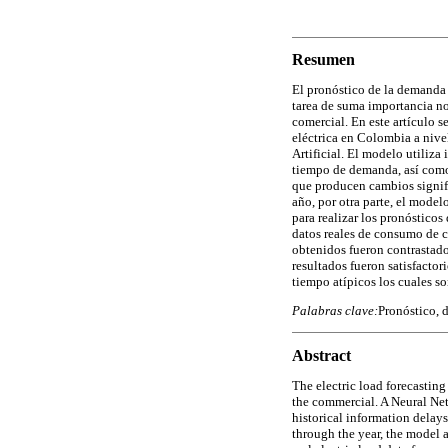
Resumen
El pronóstico de la demanda 
tarea de suma importancia no
comercial. En este artículo 
eléctrica en Colombia a niv
Artificial. El modelo utiliza
tiempo de demanda, así como
que producen cambios signifi
año, por otra parte, el mode
para realizar los pronósticos
datos reales de consumo de c
obtenidos fueron contrastad
resultados fueron satisfacto
tiempo atípicos los cuales so
Palabras clave:
Pronóstico, d
Abstract
The electric load forecasting
the commercial. A Neural Net
historical information delays
through the year, the model 