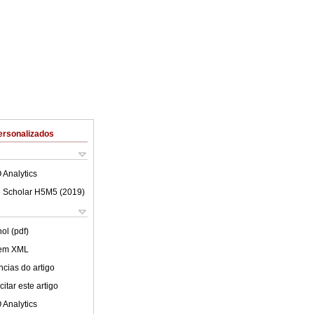
ersonalizados
 Analytics
 Scholar H5M5 (
2019
)
ol (pdf)
 em XML
cias do artigo
itar este artigo
 Analytics