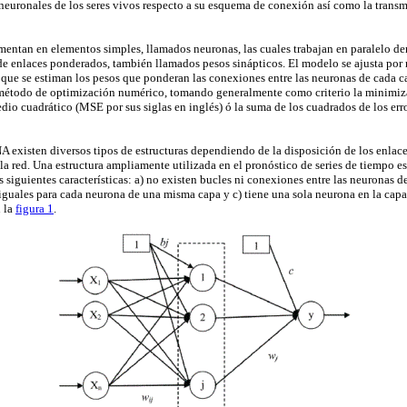
neuronales de los seres vivos respecto a su esquema de conexión así como la trans
entan en elementos simples, llamados neuronas, las cuales trabajan en paralelo den
de enlaces ponderados, también llamados pesos sinápticos. El modelo se ajusta por
que se estiman los pesos que ponderan las conexiones entre las neuronas de cada ca
étodo de optimización numérico, tomando generalmente como criterio la minimizac
io cuadrático (MSE por sus siglas en inglés) ó la suma de los cuadrados de los erro
 existen diversos tipos de estructuras dependiendo de la disposición de los enlac
 la red. Una estructura ampliamente utilizada en el pronóstico de series de tiempo e
as siguientes características: a) no existen bucles ni conexiones entre las neuronas d
iguales para cada neurona de una misma capa y c) tiene una sola neurona en la capa 
n la
figura 1
.