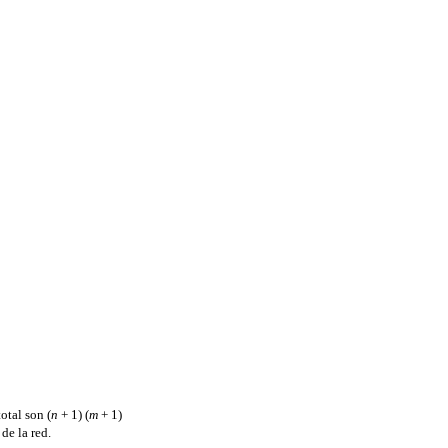
otal son (
n
+ 1) (
m
+ 1)
de la red.