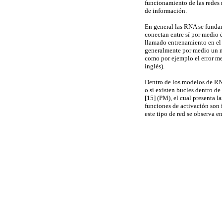
funcionamiento de las redes 
de información.
En general las RNA se fundam
conectan entre sí por medio 
llamado entrenamiento en el 
generalmente por medio un m
como por ejemplo el error med
inglés).
Dentro de los modelos de RNA
o si existen bucles dentro de
[15] (PM), el cual presenta l
funciones de activación son 
este tipo de red se observa e