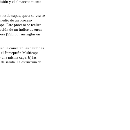
misión y el almacenamiento
tro de capas, que a su vez se
 medio de un proceso
pa. Este proceso se realiza
ión de un índice de error,
res (SSE por sus siglas en
es que conectan las neuronas
s el Perceptrón Multicapa
e una misma capa, b) las
de salida. La estructura de