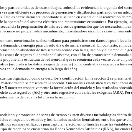
os y particularidades de estos trabajos, todos ellos evidencian la urgencia del secto
a vez más eficiente sus procesos de generación y distribución partiendo de un ade
. Esto es particularmente importante si se tiene en cuenta que la realización de pr
d de la operación del sistema eléctrico con repercusiones económicas. Por ejemplo, u
secuencia la programación de más recursos de generación que los necesarios, mien
de recursos no programados inicialmente, presentándose en ambos casos un aumento 
riormente mencionados se desarrollaron para pronósticos con datos disponibles a 
la demanda de energía para un solo día o de manera mensual. En contraste, el model
formación de alrededor de tres semanas acorde con la regulación y al tiempo que g
 las zonas de registro al operador del sistema, con el fin de pronosticar la demanda 
 se propone una estructura de red neuronal que se reentrena cada vez se corre un pro
ativa (asociada a los datos rezagos de la serie) como cualitativa (asociada a los ev
vos en la demanda de energía a lo largo del año).
encuentra organizado como se describe a continuación. En la sección 2 se presenta e
Posteriormente se presenta en la sección 3 un análisis estadístico y en frecuencia de
4 y 5 muestran respectivamente la formulación del modelo y los resultados obtenid
delo auto regresivo (AR) y otro auto regresivo con variables exógenas (ARX). Por 
anteamiento de trabajos futuros en la sección 6.
modelado y pronóstico de series de tiempo existen diversas metodologías dentro de 
delos en espacio de estados y los llamados modelos heurísticos, entre los que se enc
 últimos son muy utilizados para capturar relaciones no lineales entre las variables e
 tipo de modelos se encuentran las Redes Neuronales Artificiales (RNA), las cuales