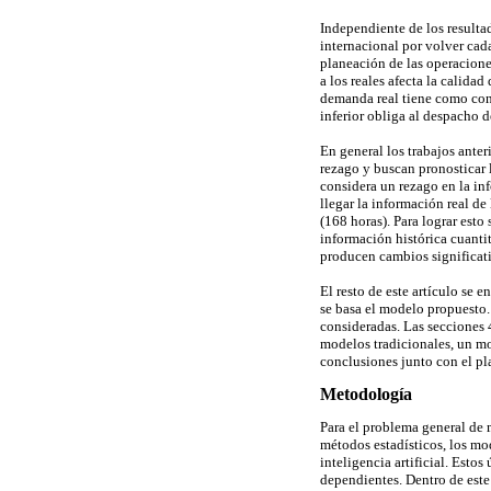
Independiente de los resultad
internacional por volver cad
planeación de las operaciones
a los reales afecta la calida
demanda real tiene como con
inferior obliga al despacho 
En general los trabajos ante
rezago y buscan pronosticar 
considera un rezago en la in
llegar la información real de
(168 horas). Para lograr esto
información histórica cuantit
producen cambios significati
El resto de este artículo se 
se basa el modelo propuesto. 
consideradas. Las secciones 
modelos tradicionales, un mo
conclusiones junto con el pl
Metodología
Para el problema general de 
métodos estadísticos, los mo
inteligencia artificial. Estos
dependientes. Dentro de este