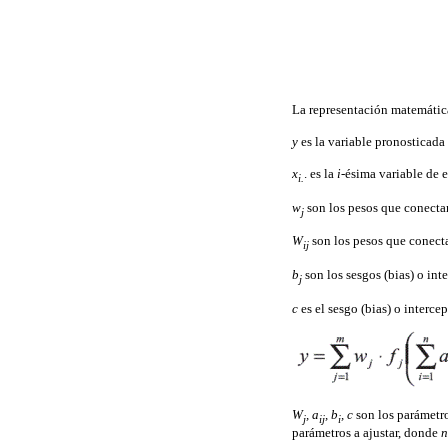
La representación matemátic
y
es la variable pronosticada
x
. es la
i
-ésima variable de 
i.
w
son los pesos que conecta
j
W
son los pesos que conect
ij
b
son los sesgos (bias) o int
j
c
es el sesgo (bias) o interce
W
, a
, b
, c
son los parámetro
j
ij
i
parámetros a ajustar, donde
n