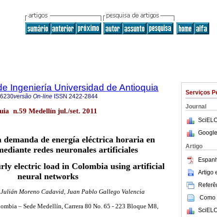
de Ingeniería Universidad de Antioquia
Serviços P
-6230
versão On-line
ISSN
2422-2844
Journal
uia n.59 Medellín jul./set. 2011
SciELO
Google
a demanda de energía eléctrica horaria en
Artigo
ediante redes neuronales artificiales
Espanh
rly electric load in Colombia using artificial
Artigo
neural networks
Referên
Julián Moreno Cadavid, Juan Pablo Gallego Valencia
Como c
ombia – Sede Medellín, Carrera 80 No. 65 - 223 Bloque M8,
SciELO