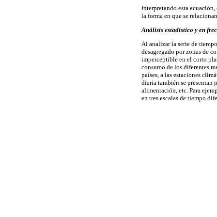
Interpretando esta ecuación, 
la forma en que se relacionan
Análisis estadístico y en fr
Al analizar la serie de tiemp
desagregado por zonas de con
imperceptible en el corto pla
consumo de los diferentes m
países, a las estaciones clim
diaria también se presentan p
alimentación, etc. Para ejem
en tres escalas de tiempo dif