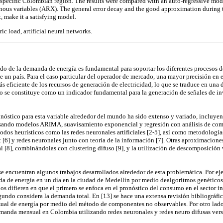
 a specific Colombian region. The results were compared with an auto-regressive mo
ous variables (ARX). The general error decay and the good approximation during t
t, make it a satisfying model.
ric load, artificial neural networks
.
do de la demanda de energía es fundamental para soportar los diferentes procesos d
de un país. Para el caso particular del operador de mercado, una mayor precisión en 
 eficiente de los recursos de generación de electricidad, lo que se traduce en una
zo se constituye como un indicador fundamental para la generación de señales de in
nóstico para esta variable alrededor del mundo ha sido extenso y variado, incluy
 usando modelos ARIMA, suavisamiento exponencial y regresión con análisis de com
odos heurísticos como las redes neuronales artificiales [2-5], así como metodologías
 [6] y redes neuronales junto con teoría de la información [7]. Otras aproximacione
l [8], combinándolas con clustering difuso [9], y la utilización de descomposición 
se encuentran algunos trabajos desarrollados alrededor de esta problemática. Por eje
a de energía en un día en la ciudad de Medellín por medio dealgoritmos genéticos 
os difieren en que el primero se enfoca en el pronóstico del consumo en el sector in
gundo considera la demanda total. En [13] se hace una extensa revisión bibliográfic
ual de energía por medio del método de componentes no observables. Por otro lado 
demanda mensual en Colombia utilizando redes neuronales y redes neuro difusas ve