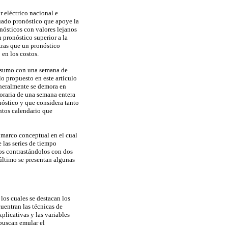
r eléctrico nacional e
cuado pronóstico que apoye la
onósticos con valores lejanos
n pronóstico superior a la
tras que un pronóstico
en los costos.
lo sumo con una semana de
o propuesto en este artículo
eneralmente se demora en
horaria de una semana entera
nóstico y que considera tanto
entos calendario que
l marco conceptual en el cual
 las series de tiempo
os contrastándolos con dos
último se presentan algunas
los cuales se destacan los
uentran las técnicas de
xplicativas y las variables
 buscan emular el