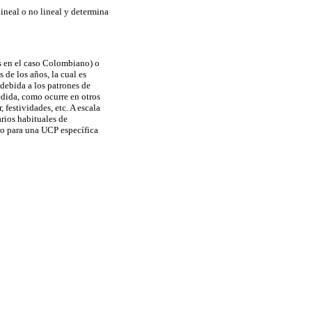
 lineal o no lineal y determina
os en el caso Colombiano) o
de los años, la cual es
 debida a los patrones de
dida, como ocurre en otros
 festividades, etc. A escala
arios habituales de
io para una UCP específica