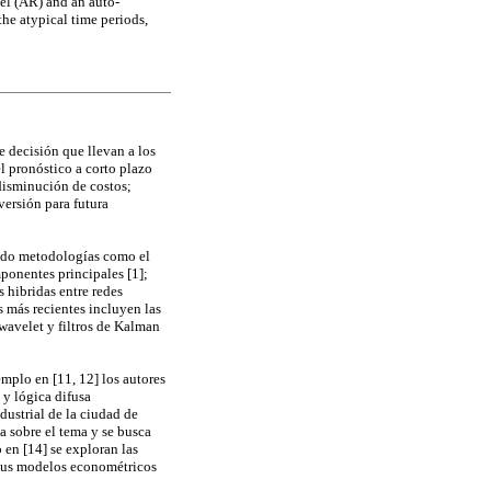
del (AR) and an auto-
he atypical time periods,
e decisión que llevan a los
el pronóstico a corto plazo
 disminución de costos;
versión para futura
endo metodologías como el
ponentes principales [1];
 hibridas entre redes
s más recientes incluyen las
wavelet y filtros de Kalman
mplo en [11, 12] los autores
y lógica difusa
dustrial de la ciudad de
a sobre el tema y se busca
en [14] se exploran las
rsus modelos econométricos