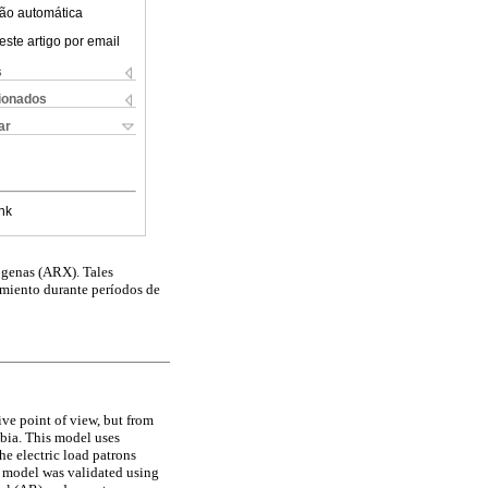
ão automática
este artigo por email
s
cionados
ar
nk
ógenas (ARX). Tales
tamiento durante períodos de
ive point of view, but from
bia. This model uses
he electric load patrons
he model was validated using