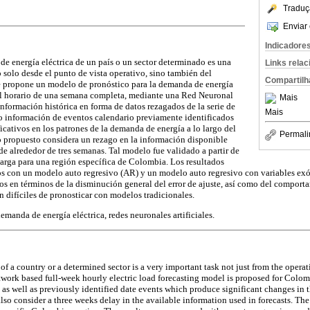
Traduç
Enviar 
Indicadore
de energía eléctrica de un país o un sector determinado es una
Links rela
 solo desde el punto de vista operativo, sino también del
Compartilh
se propone un modelo de pronóstico para la demanda de energía
el horario de una semana completa, mediante una Red Neuronal
Mais
 información histórica en forma de datos rezagados de la serie de
Mais
 información de eventos calendario previamente identificados
cativos en los patrones de la demanda de energía a lo largo del
Permali
lo propuesto considera un rezago en la información disponible
 de alrededor de tres semanas. Tal modelo fue validado a partir de
arga para una región específica de Colombia. Los resultados
os con un modelo auto regresivo (AR) y un modelo auto regresivo con variables ex
rios en términos de la disminución general del error de ajuste, así como del compor
n difíciles de pronosticar con modelos tradicionales.
emanda de energía eléctrica, redes neuronales artificiales.
 of a country or a determined sector is a very important task not just from the operat
work based full-week hourly electric load forecasting model is proposed for Colom
 as well as previously identified date events which produce significant changes in t
also consider a three weeks delay in the available information used in forecasts. T