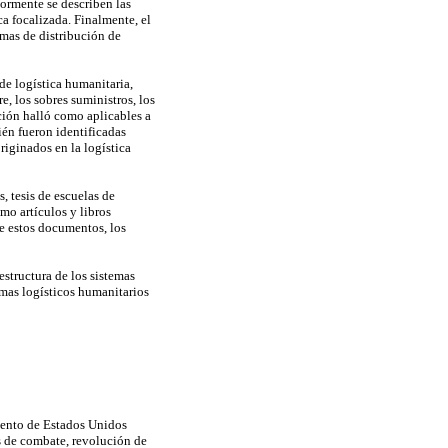
iormente se describen las
a focalizada. Finalmente, el
emas de distribución de
de logística humanitaria,
e, los sobres suministros, los
ación halló como aplicables a
ién fueron identificadas
iginados en la logística
s, tesis de escuelas de
mo artículos y libros
de estos documentos, los
estructura de los sistemas
temas logísticos humanitarios
iento de Estados Unidos
as de combate, revolución de