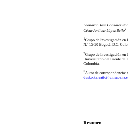
Leonardo José González Rod
1
César Amílcar López Bello
1
Grupo de Investigación en 
N.° 15-50 Bogotá, D.C. Col
2
Grupo de Investigación en 
Universitario del Puente de
Colombia.
*
Autor de correspondencia: t
dusko.kaleatic@unisabana.e
Resumen