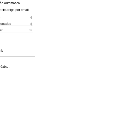
ão automática
este artigo por email
s
cionados
ar
nk
rónico: