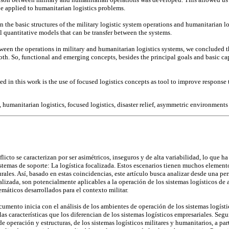
be applied to humanitarian logistics problems.
the basic structures of the military logistic system operations and humanitarian lo
l quantitative models that can be transfer between the systems.
tween the operations in military and humanitarian logistics systems, we concluded t
oth. So, functional and emerging concepts, besides the principal goals and basic ca
in this work is the use of focused logistics concepts as tool to improve response 
, humanitarian logistics, focused logistics, disaster relief, asymmetric environments
licto se caracterizan por ser asimétricos, inseguros y de alta variabilidad, lo que h
istemas de soporte: La logística focalizada. Estos escenarios tienen muchos element
urales. Así, basado en estas coincidencias, este artículo busca analizar desde una p
alizada, son potencialmente aplicables a la operación de los sistemas logísticos de 
áticos desarrollados para el contexto militar.
ento inicia con el análisis de los ambientes de operación de los sistemas logístico
las características que los diferencian de los sistemas logísticos empresariales. S
 operación y estructuras, de los sistemas logísticos militares y humanitarios, a parti