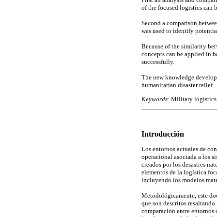
of the focused logistics can 
Second a comparison between 
was used to identify potentia
Because of the similarity be
concepts can be applied in b
successfully.
The new knowledge developed 
humanitarian disaster relief.
Keywords:
Military logistics
Introducción
Los entornos actuales de conf
operacional asociada a los s
creados por los desastres nat
elementos de la logística foc
incluyendo los modelos matem
Metodológicamente, este docum
que son descritos resaltando 
comparación entre entornos de