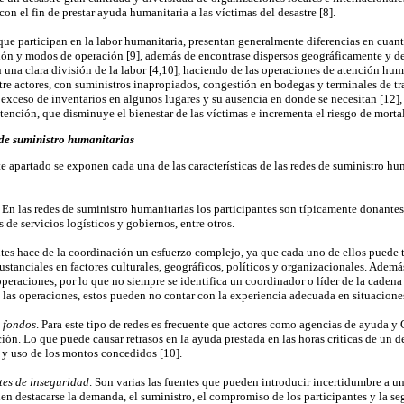
n el fin de prestar ayuda humanitaria a las víctimas del desastre [8].
ue participan en la labor humanitaria, presentan generalmente diferencias en cuanto
ión y modos de operación [9], además de encontrase dispersos geográficamente y de 
n una clara división de la labor [4,10], haciendo de las operaciones de atención hu
re actores, con suministros inapropiados, congestión en bodegas y terminales de tra
, exceso de inventarios en algunos lugares y su ausencia en donde se necesitan [1
tención, que disminuye el bienestar de las víctimas e incrementa el riesgo de morta
 de suministro humanitarias
te apartado se exponen cada una de las características de las redes de suministro hu
. En las redes de suministro humanitarias los participantes son típicamente donante
 de servicios logísticos y gobiernos, entre otros.
ntes hace de la coordinación un esfuerzo complejo, ya que cada uno de ellos puede 
 sustanciales en factores culturales, geográficos, políticos y organizacionales. Adem
s operaciones, por lo que no siempre se identifica un coordinador o líder de la cad
 las operaciones, estos pueden no contar con la experiencia adecuada en situaciones
y fondos
. Para este tipo de redes es frecuente que actores como agencias de ayuda 
ión. Lo que puede causar retrasos en la ayuda prestada en las horas críticas de un de
n y uso de los montos concedidos [10].
tes de inseguridad
. Son varias las fuentes que pueden introducir incertidumbre a un
en destacarse la demanda, el suministro, el compromiso de los participantes y la seg