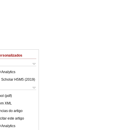
ersonalizados
 Analytics
 Scholar H5M5 (
2019
)
ol (pdf)
 em XML
cias do artigo
itar este artigo
 Analytics