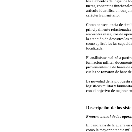
los elementos de logística fo
metas, conceptos funcionales
artículo identifica un conju
carácter humanitario.
Como consecuencia de similar
principalmente relacionadas c
ambientes inseguros de operac
la atención de desastres las 
como aplicables las capacida
focalizada.
El análisis se realizó a part
formación militar, documento
provenientes de de bases de d
cuales se tomaron de base de
La novedad de la propuesta es
logísticos militar y humanitar
con el objetivo de mejorar su
Descripción de los sist
Entorno actual de las operac
El panorama de la guerra en 
como la mayor potencia milit