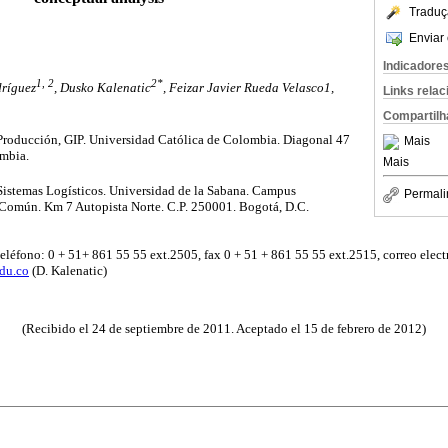
Traduç
Enviar 
Indicadore
1, 2
2*
ríguez
, Dusko Kalenatic
, Feizar Javier Rueda Velasco1,
Links rela
Compartilh
Producción, GIP. Universidad Católica de Colombia. Diagonal 47
Mais
ombia.
Mais
Sistemas Logísticos. Universidad de la Sabana. Campus
Permali
l Común. Km 7 Autopista Norte. C.P. 250001. Bogotá, D.C.
eléfono: 0 + 51+ 861 55 55 ext.2505, fax 0 + 51 + 861 55 55 ext.2515, correo elect
du.co
(D. Kalenatic)
(Recibido el 24 de septiembre de 2011. Aceptado el 15 de febrero de 2012)