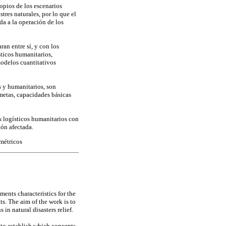
ropios de los escenarios
tres naturales, por lo que el
da a la operación de los
ran entre sí, y con los
sticos humanitarios,
modelos cuantitativos
s y humanitarios, son
 metas, capacidades básicas
s logísticos humanitarios con
ión afectada.
imétricos
ents characteristics for the
ts. The aim of the work is to
in natural disasters relief.
 to establish which concepts