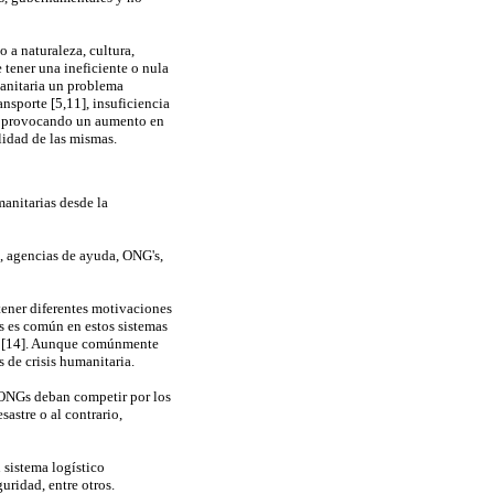
 a naturaleza, cultura,
tener una ineficiente o nula
manitaria un problema
nsporte [5,11], insuficiencia
2], provocando un aumento en
lidad de las mismas.
manitarias desde la
s, agencias de ayuda, ONG's,
tener diferentes motivaciones
ás es común en estos sistemas
ena [14]. Aunque comúnmente
 de crisis humanitaria.
y ONGs deban competir por los
sastre o al contrario,
 sistema logístico
uridad, entre otros.