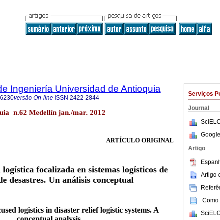
de Ingeniería Universidad de Antioquia
Serviços P
-6230
versão On-line
ISSN
2422-2844
Journal
quia n.62 Medellín jan./mar. 2012
SciELO
Google
ARTÍCULO ORIGINAL
Artigo
Espanh
 logística focalizada en sistemas logísticos de
Artigo
de desastres. Un análisis conceptual
Referên
Como c
used logistics in disaster relief logistic systems. A
SciELO
conceptual analysis