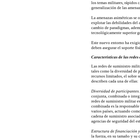
los temas militares, rápidos 
generalización de las amenaz
La amenazas asimétricas se or
explotar las debilidades del 
cambio de paradigmas, además
tecnológicamente superior ge
Este nuevo entorno ha exigid
deben asegurar el soporte fís
Características de las redes
Las redes de suministro milit
tales como la diversidad de p
recursos limitados, el sobre s
describen cada una de ellas:
Diversidad de participantes
conjunta, combinada o integr
redes de suministro militar e
combinada es la responsable d
varios países, actuando como 
cadena de suministro asociada
agencias de seguridad del es
Estructura de financiación 
la fuerza, en su tamaño y su