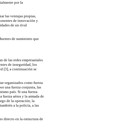
cialmente por la
ar las ventajas propias,
omponentes de innovación y
idades de un rival
 fuentes de suministro que
an de las redes empresariales
entes de inseguridad, los
ed [3], a continuación se
star organizados como fuerza
or una fuerza conjunta, las
mismo país. Si una fuerza
la fuerza aérea y la armada de
argo de la operación, la
también a la policía, a las
to directo en la estructura de