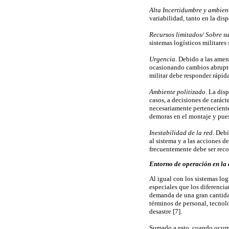
Alta Incertidumbre y ambien
variabi­lidad, tanto en la di
Recursos limitados/ Sobre s
sistemas logísticos militares
Urgencia
. Debido a las amen
ocasionando cambios abruptos
militar debe responder rápid
Ambiente politizado
. La dis
casos, a decisiones de carácte
necesariamente perteneciente
demoras en el montaje y pues
Inestabilidad de la red
. Deb
al sistema y a las acciones de
frecuentemente debe ser reco
Entorno de operación en la 
Al igual con los sistemas log
especiales que los diferenci
demanda de una gran cantidad
términos de personal, tecnolo
desastre [7].
Sumado a esto, cuando ocurre