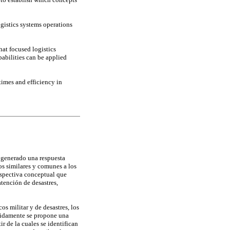
gistics systems operations
hat focused logistics
pabilities can be applied
times and efficiency in
a generado una respuesta
os similares y comunes a los
erspectiva conceptual que
atención de desastres,
s militar y de desastres, los
eguidamente se propone una
r de la cuales se identifican