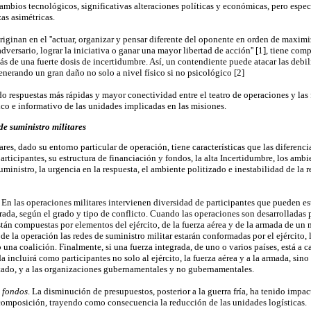
cambios tecnológicos, significativas alteraciones políticas y económicas, pero espe
as asimétricas.
iginan en el ''actuar, organizar y pensar diferente del oponente en orden de maximiz
adversario, lograr la iniciativa o ganar una mayor libertad de acción'' [1], tiene c
 de una fuerte dosis de incertidumbre. Así, un contendiente puede atacar las debil
nerando un gran daño no solo a nivel físico si no psicológico [2]
o respuestas más rápidas y mayor conectividad entre el teatro de operaciones y las
ico e informativo de las unidades implicadas en las misiones.
 de suministro militares
ares, dado su entorno particular de operación, tiene características que las diferenci
articipantes, su estructura de financiación y fondos, la alta Incertidumbre, los ambi
uministro, la urgencia en la respuesta, el ambiente politizado e inestabilidad de la r
. En las operaciones militares intervienen diversidad de participantes que pueden e
ada, según el grado y tipo de conflicto. Cuando las operaciones son desarrolladas p
stán compuestas por elementos del ejército, de la fuerza aérea y de la armada de un 
e la operación las redes de suministro militar estarán conformadas por el ejército, 
una coalición. Finalmente, si una fuerza integrada, de uno o varios países, está a c
 incluirá como participantes no solo al ejército, la fuerza aérea y a la armada, sino 
tado, y a las organizaciones gubernamentales y no gubernamentales.
y fondos
. La disminución de presupuestos, posterior a la guerra fría, ha tenido impac
 composición, trayendo como consecuencia la reducción de las unidades logísticas.