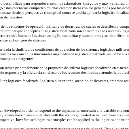
do desarrollada para responder a entornos asimétricos, inseguros y muy variables, p
go estos escenarios comparten muchas características con los generados por los desas
 mostrar desde la perspectiva conceptual como se podría aplicar la logística focaliza
ón de desastres.
s de los entornos de operación militar y de desastres, los cuales se describen y compa
determinar que conceptos de logística focalizada son aplicables a los sistemas logí
tructuras básicas de los sistemas logísticos militar y humanitario y se identifican 
 entre ambos tipos de sistemas.
e dada la similitud de condiciones de operación de los sistemas logísticos militare
esastres los conceptos funcionales originados en logística focalizada, así como sus
conceptos emergentes.
ón radica principalmente en la propuesta de utilizar logística focalizada en sistema
 de respuesta y la eficiencia en el uso de los recursos destinados a atender la poblac
litar, logística focalizada, logística humanitaria, atención de desastres, entornos as
en developed in order to respond to the asymmetric, uncertain and variable environm
ary scenes have many similarities with the scenes generated in natural disasters even
spective, how focused logistics principles can be applied to the logistics operations 
ison between military and humanitarian operations was developed. This allowed us