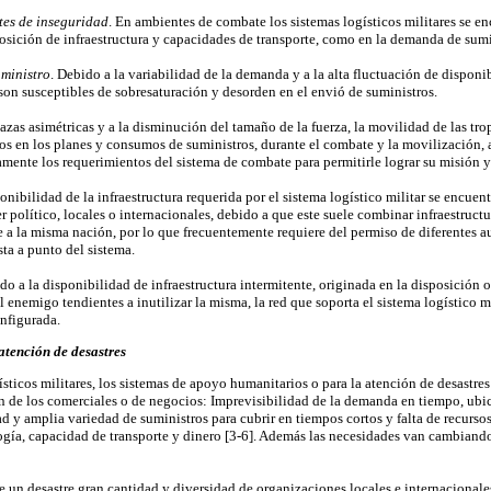
tes de inseguridad
. En ambientes de combate los sistemas logísticos militares se en
sposición de infraestructura y capacidades de transporte, como en la demanda de sumin
uministro
. Debido a la variabilidad de la demanda y a la alta fluctuación de disponib
 son susceptibles de sobresaturación y desorden en el envió de suministros.
azas asimétricas y a la disminución del tamaño de la fuerza, la movilidad de las tr
 en los planes y consumos de suministros, durante el combate y la movilización, as
amente los requerimientos del sistema de combate para permitirle lograr su misión y
ponibilidad de la infraestructura requerida por el sistema logístico militar se encue
r político, locales o internacionales, debido a que este suele combinar infraestructur
 a la misma nación, por lo que frecuentemente requiere del permiso de diferentes au
ta a punto del sistema.
ido a la disponibilidad de infraestructura intermitente, originada en la disposición
l enemigo tendientes a inutilizar la misma, la red que soporta el sistema logístico mi
nfigurada.
atención de desastres
ísticos militares, los sistemas de apoyo humanitarios o para la atención de desastr
an de los comerciales o de negocios: Imprevisibilidad de la demanda en tiempo, ubi
 y amplia variedad de suministros para cubrir en tiempos cortos y falta de recursos 
gía, capacidad de transporte y dinero [3-6]. Además las necesidades van cambiando a
 un desastre gran cantidad y diversidad de organizaciones locales e internacional