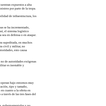
cuentran expuestos a alta
istros por parte de la tropa.
ilidad de infraestructura, los
opas se ha incrementado,
í, el sistema logístico
a sea en defensa o en ataque.
ntra supeditada, en muchos
a civil y militar, no
toridades, esto causa
 o no de autoridades exógenas
litar es inestable y
es operan bajo entornos muy
cación, tipo y tamaño,
en cuanto a la oferta en
 través de las tres fases del
es, gubernamentales y no