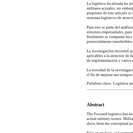
La logística focalizada ha si
militares actuales, sin embar
propósito de este artículo es
sistemas logísticos de atenci
Para esto se parte del análisi
entornos empresariales, para 
finalmente se comparan las es
potencialmente transferibles
La investigación encontró qu
aplicables a la atención de d
de implementación y varios 
La novedad de la investigaci
el fin de mejorar sus tiempos
Palabras clave:
Logística mi
Abstract
The Focused logistics has be
actual military scenes. Milit
show, from the conceptual per
First an analysis and compar