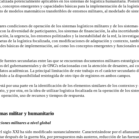
calizada potencialmente aplicables en los sistemas de logística humanitaria. Poster
, conceptos emergentes y capacidades básicas para la implementación de la logístic
nto de modelos matemáticos transferibles de entornos militares, al modelado de sist
es condiciones de operación de los sistemas logísticos militares y de los sistemas 
on la diversidad de participantes, los sistemas de financiación, la alta incertidumbr
ión, la urgencia, los entornos politizados y la inestabilidad de la red, la investig
metas de la logística focalizada, con modificaciones de adaptación y contexto, tamb
des básicas de implementación, así como los conceptos emergentes y funcionales or
ir de fuentes secundarias entre las que se encuentran documentos militares estratégico
s del gubernamentales y de ONG's relacionadas con la atención de desastres, así co
atos académicas. La principal limitación de este trabajo es el carácter secundario 
bido a la disponibilidad restringida de otro tipo de registros en ambos campos.
tá por una parte en la identificación de los elementos similares de los contextos y 
io, y por otra, en la idea de utilizar logística focalizada en la operación de los sis
 operación, uso de recursos y tiempos de respuesta.
emas militar y humanitario
iones militares a nivel global
el siglo XXI ha sido modificado sustancialmente. Caracterizándose por el afianzam
ar después de la guerra fría, por presupuestos más austeros, reducción de las fuerz