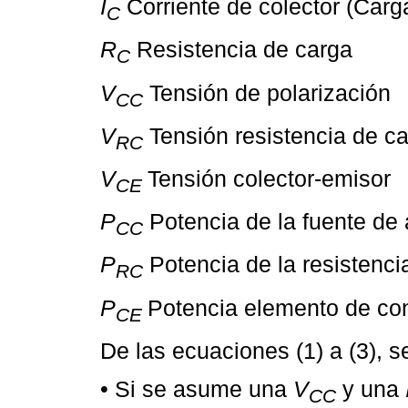
I
Corriente de colector (Carg
C
R
Resistencia de carga
C
V
Tensión de polarización
CC
V
Tensión resistencia de c
RC
V
Tensión colector-emisor
CE
P
Potencia de la fuente de 
CC
P
Potencia de la resistenci
RC
P
Potencia elemento de cont
CE
De las ecuaciones (1) a (3), 
• Si se asume una
V
y una
CC