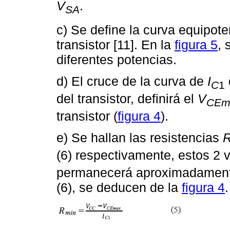
V
.
SA
c) Se define la curva equipote
transistor [11]. En la
figura 5
, 
diferentes potencias.
d) El cruce de la curva de
I
C
1
del transistor, definirá el
V
CEm
transistor (
figura 4
).
e) Se hallan las resistencias
(6) respectivamente, estos 2 v
permanecerá aproximadamente
(6), se deducen de la
figura 4
.