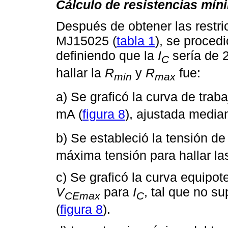
Cálculo de resistencias mí
Después de obtener las restri
MJ15025 (
tabla 1
), se procedi
definiendo que la
I
sería de 2
C
hallar la
R
y
R
fue:
min
max
a) Se graficó la curva de trab
mA (
figura 8
), ajustada median
b) Se estableció la tensión de
máxima tensión para hallar la
c) Se graficó la curva equipot
V
para
I
, tal que no s
CEmax
C
(
figura 8
).