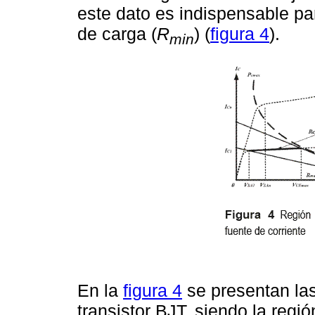
este dato es indispensable par
de carga (
R
) (
figura 4
).
min
En la
figura 4
se presentan las
transistor BJT, siendo la regió