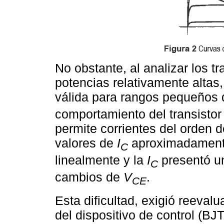
No obstante, al analizar los t
potencias relativamente altas
válida para rangos pequeños
comportamiento del transisto
permite corrientes del orden 
valores de
I
aproximadamente 
C
linealmente y la
I
presentó un
C
cambios de
V
.
CE
Esta dificultad, exigió reeval
del dispositivo de control (BJ