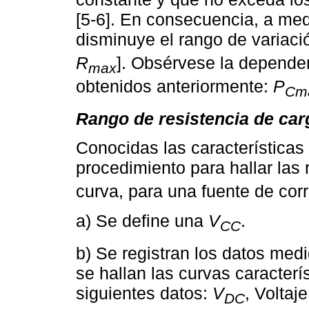
[5-6]. En consecuencia, a me
disminuye el rango de variació
R
]. Obsérvese la dependen
max
obtenidos anteriormente:
P
Cm
Rango de resistencia de car
Conocidas las características y
procedimiento para hallar las
curva, para una fuente de corr
a) Se define una
V
.
CC
b) Se registran los datos medi
se hallan las curvas caracterí
siguientes datos:
V
, Voltaj
DC