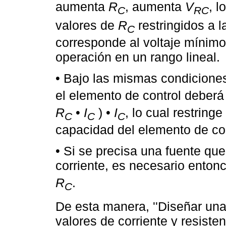
aumenta
R
, aumenta
V
, l
C
RC
valores de
R
restringidos a l
C
corresponde al voltaje mínimo 
operación en un rango lineal.
• Bajo las mismas condiciones
el elemento de control deberá
R
•
I
) •
I
, lo cual restringe
C
C
C
capacidad del elemento de cont
• Si se precisa una fuente qu
corriente, es necesario enton
R
.
C
De esta manera, ''Diseñar un
valores de corriente y resiste