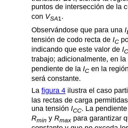
puntos de intersección de la 
con
V
.
SA
1
Observándose que para una
I
tensión de codo recta de
I
po
C
indicando que este valor de
I
trabajo; adicionalmente, en 
pendiente de la
I
en la región
C
será constante.
La
figura 4
ilustra el caso part
las rectas de carga permitida
una tensión
I
. La pendiente
CC
R
y
R
para garantizar q
min
max
constante y que no exceda los