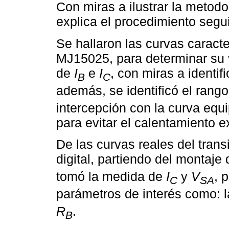
Con miras a ilustrar la metod
explica el procedimiento segui
Se hallaron las curvas caracter
MJ15025, para determinar su 
de
I
e
I
, con miras a identifi
B
C
además, se identificó el rang
intercepción con la curva equi
para evitar el calentamiento ex
De las curvas reales del trans
digital, partiendo del montaje
tomó la medida de
I
y
V
, 
C
SA
parámetros de interés como: l
R
.
B