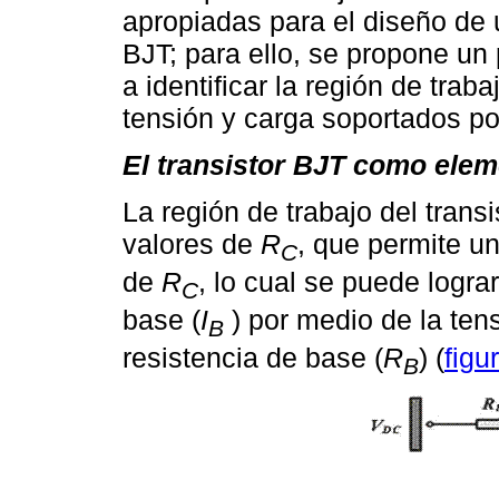
apropiadas para el diseño de
BJT; para ello, se propone un
a identificar la región de traba
tensión y carga soportados po
El transistor BJT como ele
La región de trabajo del trans
valores de
R
, que permite u
C
de
R
, lo cual se puede logra
C
base (
I
) por medio de la tens
B
resistencia de base (
R
) (
figu
B