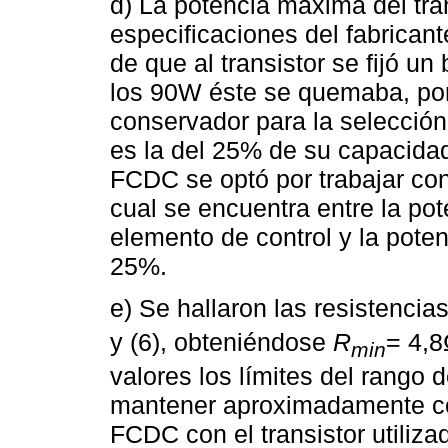
d) La potencia máxima del tra
especificaciones del fabrican
de que al transistor se fijó u
los 90W éste se quemaba, por
conservador para la selección
es la del 25% de su capacidad
FCDC se optó por trabajar con
cual se encuentra entre la po
elemento de control y la potenc
25%.
e) Se hallaron las resistencia
y (6), obteniéndose
R
= 4,
min
valores los límites del rango 
mantener aproximadamente con
FCDC con el transistor utiliza