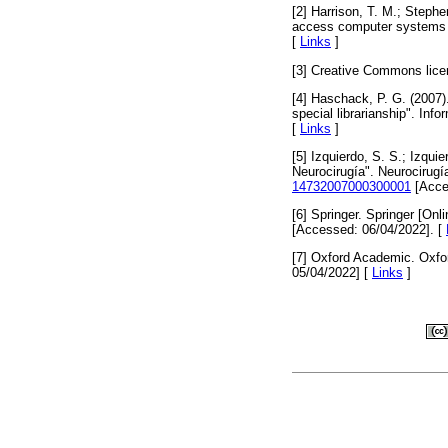
[2] Harrison, T. M.; Stephen
access computer systems re
[
Links
]
[3] Creative Commons lic
[4] Haschack, P. G. (2007)
special librarianship". Info
[
Links
]
[5] Izquierdo, S. S.; Izquie
Neurocirugía". Neurocirugí
14732007000300001
[Acce
[6] Springer. Springer [Onli
[Accessed: 06/04/2022]. [
[7] Oxford Academic. Oxf
05/04/2022] [
Links
]