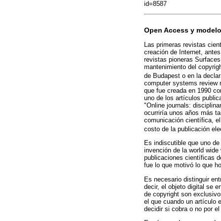
id=8587
Open Access y modelos
Las primeras revistas cient
creación de Internet, ante
revistas pioneras Surfaces
mantenimiento del copyright
de Budapest o en la declara
computer systems review re
que fue creada en 1990 co
uno de los artículos public
"Online journals: disciplin
ocurriría unos años más tar
comunicación científica, el
costo de la publicación ele
Es indiscutible que uno de
invención de la world wide
publicaciones científicas 
fue lo que motivó lo que
Es necesario distinguir ent
decir, el objeto digital se
de copyright son exclusivos
el que cuando un artículo e
decidir si cobra o no por 