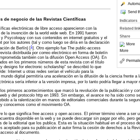
Automat
Send th
 de negocio de las Revistas Científicas
Indicators
íficas electrónicas de libre acceso aparecieron con la
Related lin
s de la invención de la world wide web. En 1991 fueron
Share
 y Psycoloquy con sus contenidos en internet gratuitos y el
 por los autores (tal y como luego se diría en la declaración
More
1
ción de Berlín) [
]. Otro ejemplo fue The public-access
More
vista distribuida por correo electrónico en forma de boletín
mprometida también con la difusión Open Access (OA). En
Permali
ados en los primeros números de esta revista con el título
ary designs for electronic scholarship" se describió lo que
de: Internet u otras redes serían el vehículo para la
 mundo digital permitiría una aceleración en la difusión de la ciencia frente a 
ctrónica sería inferior a la versión impresa, por lo tanto podría llegar a mayor
 los primeros acontecimientos que marcó la revolución de la publicación y com
 web y del protocolo http en 1993. Sin embargo, el avance no ha sido como s
debido a la ralentización en manos de editoriales comerciales durante la segu
 hoy conocemos como el movimiento OA.
re lo que significa free access y open access. El primer término viene a ser u
 encuentra disponible en la web y se puede descargar sin pagar por ello, pero 
 de la editorial que los publica. Esta es la situación habitual en el proceso de
s aceptado para su publicación el autor firma la cesión de derechos a la Revi
el acceso al documento.