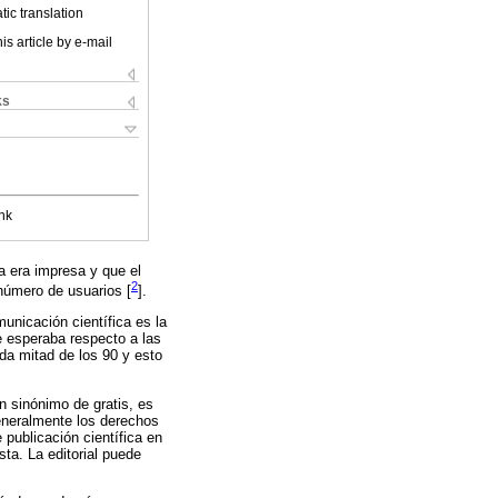
ic translation
is article by e-mail
ks
nk
la era impresa y que el
2
 número de usuarios [
].
unicación científica es la
e esperaba respecto a las
nda mitad de los 90 y esto
n sinónimo de gratis, es
generalmente los derechos
 publicación científica en
sta. La editorial puede