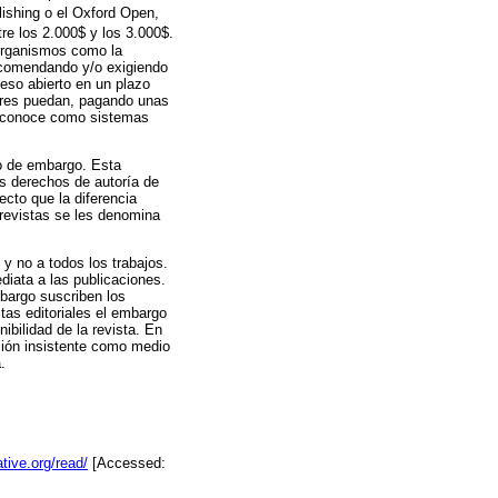
lishing o el Oxford Open,
tre los 2.000$ y los 3.000$.
 organismos como la
ecomendando y/o exigiendo
ceso abierto en un plazo
tores puedan, pagando unas
se conoce como sistemas
do de embargo. Esta
os derechos de autoría de
ecto que la diferencia
 revistas se les denomina
y no a todos los trabajos.
diata a las publicaciones.
mbargo suscriben los
tas editoriales el embargo
ibilidad de la revista. En
ación insistente como medio
.
tive.org/read/
[Accessed: