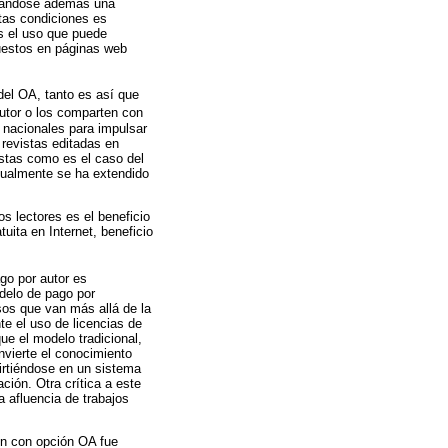
, dándose además una
stas condiciones es
s el uso que puede
puestos en páginas web
del OA, tanto es así que
autor o los comparten con
 o nacionales para impulsar
e revistas editadas en
istas como es el caso del
ctualmente se ha extendido
s lectores es el beneficio
tuita en Internet, beneficio
go por autor es
delo de pago por
esos que van más allá de la
te el uso de licencias de
e el modelo tradicional,
onvierte el conocimiento
irtiéndose en un sistema
ión. Otra crítica a este
a afluencia de trabajos
ón con opción OA fue