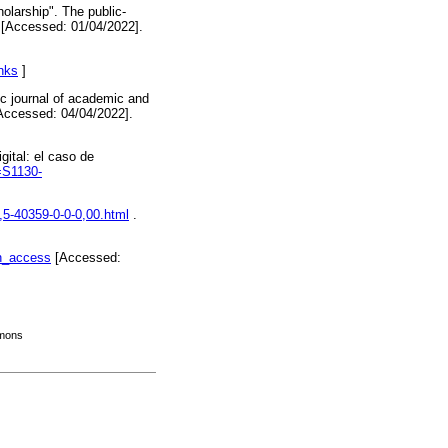
holarship". The public-
 [Accessed: 01/04/2022].
nks
]
ic journal of academic and
Accessed: 04/04/2022].
igital: el caso de
d=S1130-
,5-40359-0-0-0,00.html
.
en_access
[Accessed:
mmons