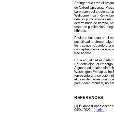
Springer que creó el prog
de Oxford University Press
La presión del creciente a
Wellcome Trust (Reino Uni
que las publicaciones resu
determinado de tiempo, han
tasas de publicación, eleg
híbridos.
Revistas basadas en el mod
posibilidad la ofrecen algu
los trabajos. Cuando una re
conceptualmente de una rev
free access.
En la actualidad es cada d
Por definición, el embargo
Algunas editoriales sin án
Washington Principles for 
representa una solución int
el caso de países con ingr
para poder impulsar, no sól
REFERENCES
[1] Budapest open Access in
04/04/2022]. [
Links
]