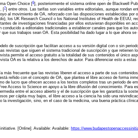
6
rama Open Choice [
], posteriormente el sistema online open de Blackwell Pub
7
, [
] entre otros. Las tarifas son variables entre editoriales, aunque rondan en
poyo al movimiento de OA, reforzado con las disposiciones establecidas por
do), los UK Research Council o los National Institutes of Health de EEUU, r
ltantes de investigaciones financiadas por ellos estuvieran disponibles en ac
 conducido a editoriales tradicionales a establecer canales para que los au
ir que sus trabajos sean OA. Esta posibilidad ha dado lugar a lo que ahora 
elo de suscripción que facilitan acceso a su versión digital con o sin perio
nas revistas que siguen el sistema tradicional de suscripción y que retienen l
vista permite el acceso gratuito a la totalidad de sus contenidos el único asp
ista OA es la relativa a los derechos de autor. Para diferenciar esto a estas
ía más frecuente que las revistas liberen el acceso a parte de sus contenidos 
 está reñido con el concepto de OA, que plantea el libre acceso de forma inme
imo de lucro que ofrecen acceso a los textos completos tras un periodo de e
Free Access to Science en apoyo a la libre difusión del conocimiento. Para es
ermedia entre el acceso abierto y el de suscripción que les garantiza la sosten
esos per cápita muy bajos, el libre acceso a la ciencia ha sido una reivindic
o la investigación, sino, en el caso de la medicina, una buena práctica clínica
itiative. [Online]. Available: Available:
https://www.budapestopenaccessinitia