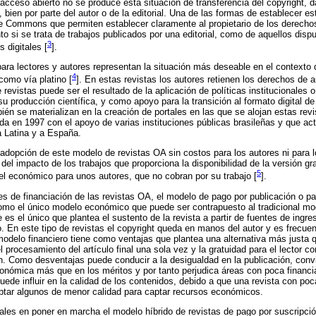
acceso abierto no se produce esta situación de transferencia del copyright
 bien por parte del autor o de la editorial. Una de las formas de establecer e
ve Commons que permiten establecer claramente al propietario de los derecho
nto si se trata de trabajos publicados por una editorial, como de aquellos dis
3
s digitales [
].
para lectores y autores representan la situación más deseable en el contexto 
4
como vía platino [
]. En estas revistas los autores retienen los derechos de 
de revistas puede ser el resultado de la aplicación de políticas institucionales
e su producción científica, y como apoyo para la transición al formato digital d
bién se materializan en la creación de portales en las que se alojan estas rev
acida en 1997 con el apoyo de varias instituciones públicas brasileñas y que a
a Latina y a España.
adopción de este modelo de revistas OA sin costos para los autores ni para lo
 del impacto de los trabajos que proporciona la disponibilidad de la versión gra
5
l económico para unos autores, que no cobran por su trabajo [
].
es de financiación de las revistas OA, el modelo de pago por publicación o pa
omo el único modelo económico que puede ser contrapuesto al tradicional mo
 es el único que plantea el sustento de la revista a partir de fuentes de ingr
o. En este tipo de revistas el copyright queda en manos del autor y es frecuen
elo financiero tiene como ventajas que plantea una alternativa más justa qu
 procesamiento del artículo final una sola vez y la gratuidad para el lector c
n. Como desventajas puede conducir a la desigualdad en la publicación, conv
nómica más que en los méritos y por tanto perjudica áreas con poca financiac
ede influir en la calidad de los contenidos, debido a que una revista con poc
ptar algunos de menor calidad para captar recursos económicos.
iales en poner en marcha el modelo híbrido de revistas de pago por suscripci