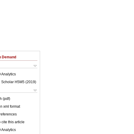
on Demand
 Analytics
 Scholar H5M5 (
2019
)
h (pdf)
 in xml format
 references
cite this article
 Analytics