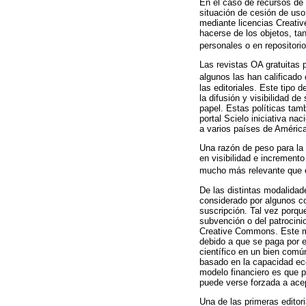
En el caso de recursos de 
situación de cesión de uso,
mediante licencias Creati
hacerse de los objetos, ta
personales o en repositorio
Las revistas OA gratuitas 
algunos las han calificado 
las editoriales. Este tipo 
la difusión y visibilidad d
papel. Estas políticas tam
portal Scielo iniciativa n
a varios países de Améric
Una razón de peso para la 
en visibilidad e incremento
mucho más relevante que e
De las distintas modalidad
considerado por algunos c
suscripción. Tal vez porque
subvención o del patrocini
Creative Commons. Este mod
debido a que se paga por el
científico en un bien comú
basado en la capacidad eco
modelo financiero es que pu
puede verse forzada a ace
Una de las primeras editor