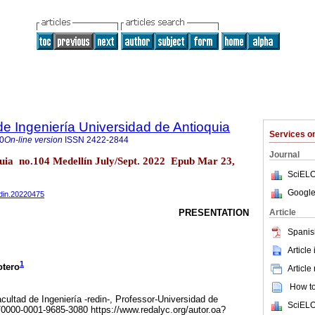
de Ingeniería Universidad de Antioquia
Services 
0
On-line version
ISSN
2422-2844
Journal
oquia no.104 Medellín July/Sept. 2022 Epub Mar 23,
SciELO
Google
edin.20220475
Article
PRESENTATION
Spanis
Article
1
otero
Article
How to 
acultad de Ingeniería -redin-, Professor-Universidad de
SciELO
rg/0000-0001-9685-3080 https://www.redalyc.org/autor.oa?