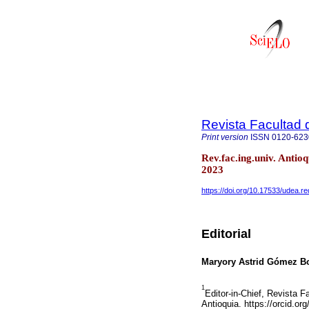
Revista Facultad 
Print version
ISSN
0120-623
Rev.fac.ing.univ. Anti
2023
https://doi.org/10.17533/udea.r
Editorial
Maryory Astrid Gómez B
1
Editor-in-Chief, Revista F
Antioquia. https://orcid.o