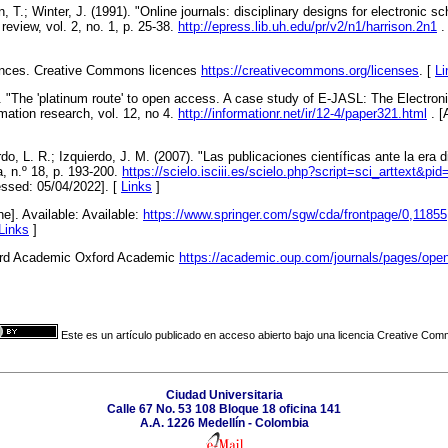
, T.; Winter, J. (1991). "Online journals: disciplinary designs for electronic sc
view, vol. 2, no. 1, p. 25-38.
http://epress.lib.uh.edu/pr/v2/n1/harrison.2n1
.
ences. Creative Commons licences
https://creativecommons.org/licenses
. [
Li
. "The 'platinum route' to open access. A case study of E-JASL: The Electron
rmation research, vol. 12, no 4.
http://informationr.net/ir/12-4/paper321.html
. [
rdo, L. R.; Izquierdo, J. M. (2007). "Las publicaciones científicas ante la era d
a, n.º 18, p. 193-200.
https://scielo.isciii.es/scielo.php?script=sci_arttext&pi
ssed: 05/04/2022]. [
Links
]
ne]. Available: Available:
https://www.springer.com/sgw/cda/frontpage/0,11855
Links
]
ord Academic Oxford Academic
https://academic.oup.com/journals/pages/op
Este es un artículo publicado en acceso abierto bajo una licencia Creative Co
Ciudad Universitaria
Calle 67 No. 53 108 Bloque 18 oficina 141
A.A. 1226 Medellín - Colombia