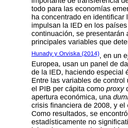
importante de transferencia d
todo para las economías emer
ha concentrado en identificar
impulsan la IED en los países 
continuación, se presentarán
principales variables que dete
Hunady y Orviska (2014)
, en un e
Europea, usan un panel de dat
de la IED, haciendo especial 
Entre las variables de contro
el PIB per cápita como
proxy
d
apertura económica, una
dum
crisis financiera de 2008, y e
Como resultados, se encontró
estadísticamente no significat