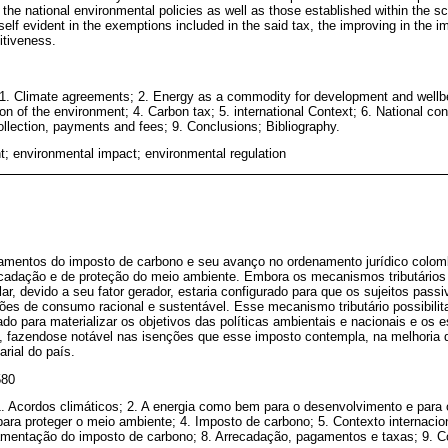
 the national environmental policies as well as those established within the sc
elf evident in the exemptions included in the said tax, the improving in the i
itiveness.
. Climate agreements; 2. Energy as a commodity for development and wellb
n of the environment; 4. Carbon tax; 5. international Context; 6. National con
ollection, payments and fees; 9. Conclusions; Bibliography.
; environmental impact; environmental regulation
damentos do imposto de carbono e seu avanço no ordenamento jurídico col
ecadação e de proteção do meio ambiente. Embora os mecanismos tributários
lar, devido a seu fator gerador, estaria configurado para que os sujeitos pass
es de consumo racional e sustentável. Esse mecanismo tributário possibilit
o para materializar os objetivos das políticas ambientais e nacionais e os 
s, fazendose notável nas isenções que esse imposto contempla, na melhori
rial do país.
580
Acordos climáticos; 2. A energia como bem para o desenvolvimento e para 
a proteger o meio ambiente; 4. Imposto de carbono; 5. Contexto internacion
amentação do imposto de carbono; 8. Arrecadação, pagamentos e taxas; 9. Co