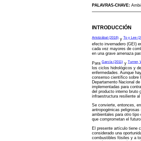
PALAVRAS-CHAVE:
Ambi
INTRODUCCIÓN
Aristizábal (2018)
To y Lee (
y
efecto invernadero (GEI) e
cada vez mayores de combus
en una grave amenaza para
García (2011)
Turner, 
Para
y
los ciclos hidrológicos y 
enfermedades. Aunque hay 
consenso científico sobre 
Departamento Nacional de 
implementadas para contrar
del producto interno bruto 
infraestructura resiliente
Se convierte, entonces, en 
antropogénicas peligrosas
ambientales para otro tipo
que comprometan el futuro,
El presente artículo tiene 
considerado una oportunid
combustibles fósiles y a t