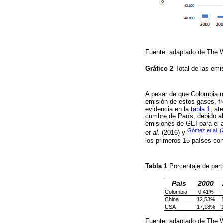
Fuente: adaptado de The 
Gráfico 2
Total de las em
A pesar de que Colombia n
emisión de estos gases, f
evidencia en la
tabla 1
; at
cumbre de París, debido a
emisiones de GEI para el a
Gómez et al. (
et al
. (2016) y
los primeros 15 países con
Tabla 1
Porcentaje de part
País
2000
Colombia
0,41%
China
12,53%
USA
17,18%
Fuente: adaptado de The 