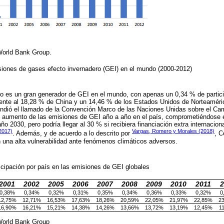
World Bank Group.
isiones de gases efecto invernadero (GEI) en el mundo (2000-2012)
o es un gran generador de GEI en el mundo, con apenas un 0,34 % de partici
rente al 18,28 % de China y un 14,46 % de los Estados Unidos de Norteaméri
endió el llamado de la Convención Marco de las Naciones Unidas sobre el Cam
l aumento de las emisiones de GEI año a año en el país, comprometiéndose 
ño 2030, pero podría llegar al 30 % si recibiera financiación extra internacio
2017)
Vargas, Romero y Morales (2018)
. Además, y de acuerdo a lo descrito por
, C
 una alta vulnerabilidad ante fenómenos climáticos adversos.
icipación por país en las emisiones de GEI globales
2001
2002
2005
2006
2007
2008
2009
2010
2011
2
0,38%
0,34%
0,32%
0,31%
0,35%
0,34%
0,36%
0,33%
0,32%
0
12,75%
12,71%
16,53%
17,63%
18,26%
20,59%
22,05%
21,97%
22,85%
2
16,90%
16,21%
15,21%
14,38%
14,26%
13,66%
13,72%
13,19%
12,45%
1
World Bank Group