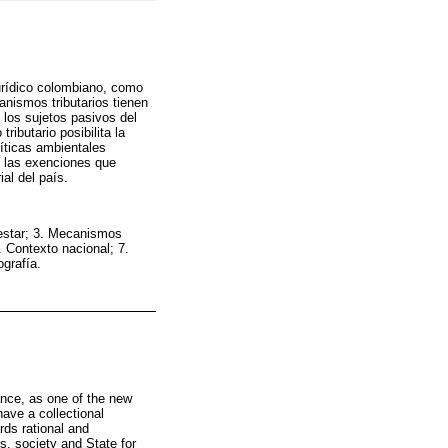
urídico colombiano, como
nismos tributarios tienen
 los sujetos pasivos del
ibutario posibilita la
líticas ambientales
n las exenciones que
al del país.
nestar; 3. Mecanismos
 Contexto nacional; 7.
ografía.
ance, as one of the new
ave a collectional
rds rational and
, society and State for