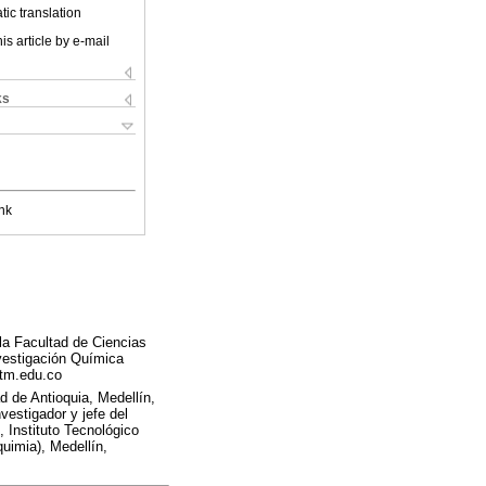
ic translation
is article by e-mail
ks
nk
la Facultad de Ciencias
nvestigación Química
itm.edu.co
d de Antioquia, Medellín,
estigador y jefe del
 Instituto Tecnológico
uimia), Medellín,