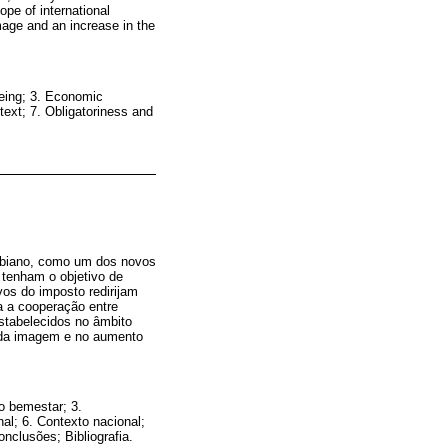
ope of international
mage and an increase in the
eing; 3. Economic
text; 7. Obligatoriness and
ombiano, como um dos novos
 tenham o objetivo de
ivos do imposto redirijam
a a cooperação entre
estabelecidos no âmbito
a da imagem e no aumento
o bemestar; 3.
al; 6. Contexto nacional;
nclusões; Bibliografia.