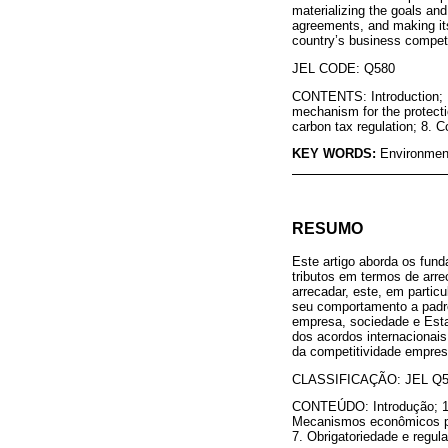
materializing the goals and
agreements, and making its
country’s business compet
JEL CODE: Q580
CONTENTS: Introduction; 1
mechanism for the protectio
carbon tax regulation; 8. C
KEY WORDS:
Environment
RESUMO
Este artigo aborda os fun
tributos em termos de arr
arrecadar, este, em particu
seu comportamento a padrõ
empresa, sociedade e Estad
dos acordos internacionai
da competitividade empresa
CLASSIFICAÇÃO: JEL Q
CONTEÚDO: Introdução; 1. 
Mecanismos econômicos par
7. Obrigatoriedade e regul