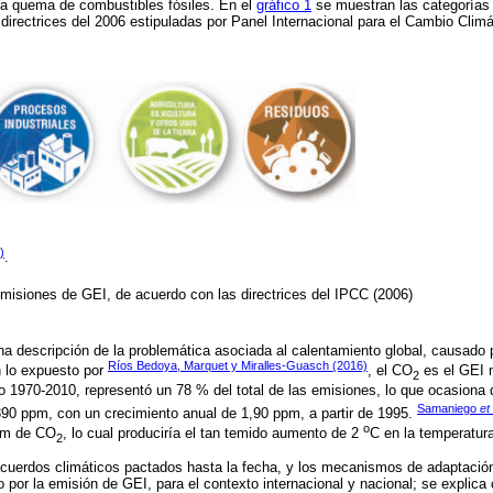
la quema de combustibles fósiles. En el
gráfico 1
se muestran las categorías 
directrices del 2006 estipuladas por Panel Internacional para el Cambio Climá
)
.
emisiones de GEI, de acuerdo con las directrices del IPCC (2006)
a descripción de la problemática asociada al calentamiento global, causado p
Ríos Bedoya, Marquet y Miralles-Guasch (2016)
 lo expuesto por
, el CO
es el GEI 
2
do 1970-2010, representó un 78 % del total de las emisiones, lo que ocasiona
Samaniego
et 
390 ppm, con un crecimiento anual de 1,90 ppm, a partir de 1995.
o
ppm de CO
, lo cual produciría el tan temido aumento de 2
C en la temperatura
2
cuerdos climáticos pactados hasta la fecha, y los mecanismos de adaptaci
 por la emisión de GEI, para el contexto internacional y nacional; se explica c