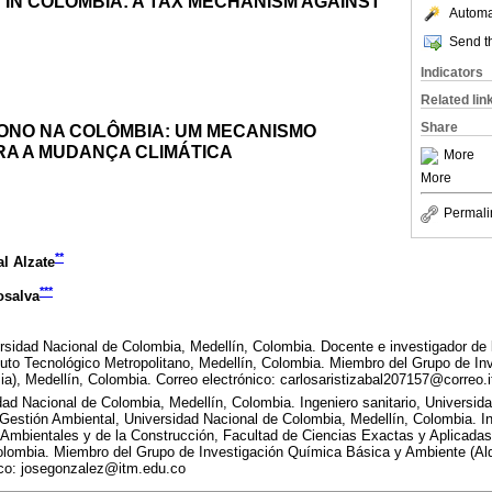
IN COLOMBIA: A TAX MECHANISM AGAINST
Automat
Send th
Indicators
Related lin
Share
ONO NA COLÔMBIA: UM MECANISMO
RA A MUDANÇA CLIMÁTICA
More
More
Permali
**
al Alzate
***
osalva
rsidad Nacional de Colombia, Medellín, Colombia. Docente e investigador de 
tuto Tecnológico Metropolitano, Medellín, Colombia. Miembro del Grupo de I
a), Medellín, Colombia. Correo electrónico: carlosaristizabal207157@correo.
idad Nacional de Colombia, Medellín, Colombia. Ingeniero sanitario, Universida
Gestión Ambiental, Universidad Nacional de Colombia, Medellín, Colombia. Inv
mbientales y de la Construcción, Facultad de Ciencias Exactas y Aplicadas,
Colombia. Miembro del Grupo de Investigación Química Básica y Ambiente (Alq
ico: josegonzalez@itm.edu.co