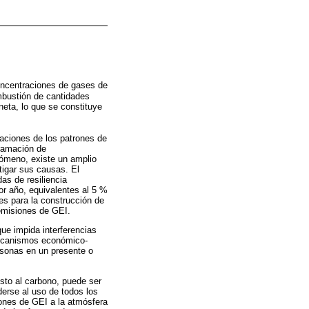
oncentraciones de gases de
ombustión de cantidades
eta, lo que se constituye
aciones de los patrones de
gramación de
ómeno, existe un amplio
tigar sus causas. El
s de resiliencia
or año, equivalentes al 5 %
nes para la construcción de
 emisiones de GEI.
que impida interferencias
mecanismos económico-
rsonas en un presente o
esto al carbono, puede ser
erse al uso de todos los
iones de GEI a la atmósfera