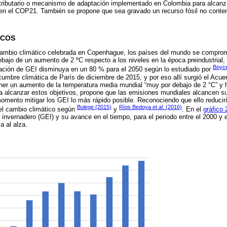
 tributario o mecanismo de adaptación implementado en Colombia para alcanz
en el COP21. También se propone que sea gravado un recurso fósil no cont
ICOS
ambio climático celebrada en Copenhague, los países del mundo se compromet
ebajo de un aumento de 2 ºC respecto a los niveles en la época preindustrial,
Boyce
ración de GEI disminuya en un 80 % para el 2050 según lo estudiado por
cumbre climática de París de diciembre de 2015, y por eso allí surgió el Acu
ener un aumento de la temperatura media mundial “muy por debajo de 2 °C” y 
ra alcanzar estos objetivos, propone que las emisiones mundiales alcancen s
 momento mitigar los GEI lo más rápido posible. Reconociendo que ello reducir
Bulege (2015)
Ríos Bedoya
et al
. (2016)
del cambio climático según
y
. En el
gráfico 
invernadero (GEI) y su avance en el tiempo, para el periodo entre el 2000 y e
 al alza.