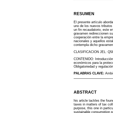
RESUMEN
El presente artículo abord
uno de los nuevos tributos
un fin recaudatorio, este e
gravamen redireccionen su 
cooperación entre la empres
nacionales y aquellos esta
contempla dicho gravamen, 
CLASIFICACION JEL: Q5
CONTENIDO: Introducción; 1
económicos para la protecc
Obligatoriedad y regulación
PALABRAS CLAVE:
Ambie
ABSTRACT
his article tackles the fo
taxes in matters of tax co
purpose, this one in partic
sustainable consumption p