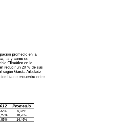
pación promedio en la
ca, tal y como se
bio Climático en la
en reducir un 20 % de sus
nal según García-Arbelaéz
olombia se encuentra entre
012
Promedio
,32%
0,34%
3,27%
18,28%
1,85%
14,46%