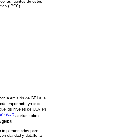
de las fuentes de estos
tico (IPCC).
or la emisión de GEI a la
más importante ya que
 que los niveles de CO
en
2
al
. (2017)
alertan sobre
 global.
ón implementados para
on claridad y detalle la