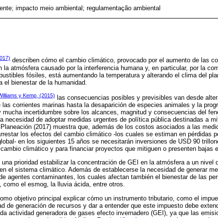
ente; impacto meio ambiental; regulamentação ambiental
2017)
describen cómo el cambio climático, provocado por el aumento de las c
n la atmósfera causado por la interferencia humana y, en particular, por la c
tibles fósiles, está aumentando la temperatura y alterando el clima del plan
 el bienestar de la humanidad.
Williams y Kemp, (2015)
las consecuencias posibles y previsibles van desde alter
de las corrientes marinas hasta la desaparición de especies animales y la pro
mucha incertidumbre sobre los alcances, magnitud y consecuencias del fen
la necesidad de adoptar medidas urgentes de política pública destinadas a mi
Planeación (2017) muestra que, además de los costos asociados a las medida
restar los efectos del cambio climático -los cuales se estiman en pérdidas p
global- en los siguientes 15 años se necesitarán inversiones de USD 90 trillo
 al cambio climático y para financiar proyectos que mitiguen o presenten bajas
una prioridad estabilizar la concentración de GEI en la atmósfera a un nivel 
 en el sistema climático. Además de establecerse la necesidad de generar 
 de agentes contaminantes, los cuales afectan también el bienestar de las pe
 como el esmog, la lluvia ácida, entre otros.
como objetivo principal explicar cómo un instrumento tributario, como el impu
ad de generación de recursos y dar a entender que este impuesto debe extend
oda actividad generadora de gases efecto invernadero (GEI), ya que las emis