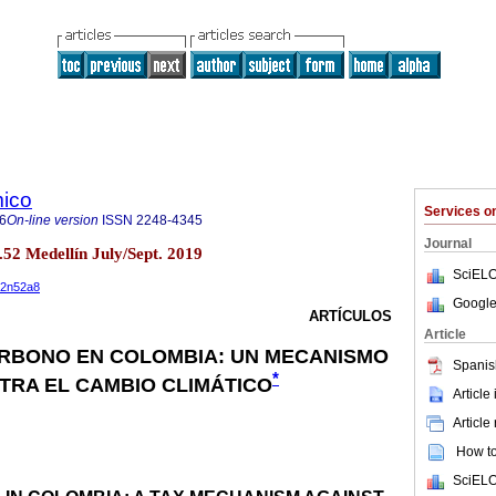
ico
Services 
6
On-line version
ISSN
2248-4345
Journal
.52 Medellín July/Sept. 2019
SciELO
v22n52a8
Google
ARTÍCULOS
Article
ARBONO EN COLOMBIA: UN MECANISMO
Spanis
*
TRA EL CAMBIO CLIMÁTICO
Article
Article
How to 
SciELO