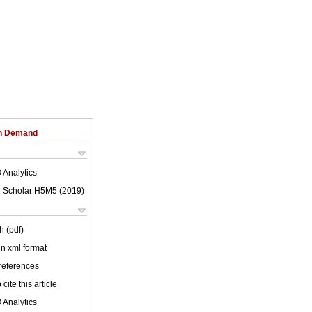
on Demand
 Analytics
 Scholar H5M5 (
2019
)
h (pdf)
 in xml format
 references
cite this article
 Analytics