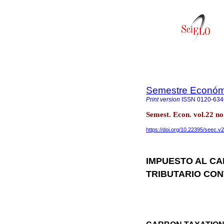
Semestre Económ
Print version
ISSN
0120-634
Semest. Econ. vol.22 no
https://doi.org/10.22395/seec.
IMPUESTO AL C
TRIBUTARIO CON