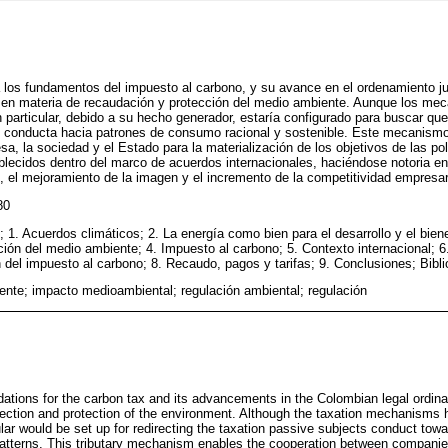
a los fundamentos del impuesto al carbono, y su avance en el ordenamiento j
 en materia de recaudación y protección del medio ambiente. Aunque los meca
n particular, debido a su hecho generador, estaría configurado para buscar que
conducta hacia patrones de consumo racional y sostenible. Este mecanismo tr
a, la sociedad y el Estado para la materialización de los objetivos de las po
blecidos dentro del marco de acuerdos internacionales, haciéndose notoria e
el mejoramiento de la imagen y el incremento de la competitividad empresari
80
. Acuerdos climáticos; 2. La energía como bien para el desarrollo y el bie
ión del medio ambiente; 4. Impuesto al carbono; 5. Contexto internacional; 6.
 del impuesto al carbono; 8. Recaudo, pagos y tarifas; 9. Conclusiones; Bibli
nte; impacto medioambiental; regulación ambiental; regulación
undations for the carbon tax and its advancements in the Colombian legal ordin
llection and protection of the environment. Although the taxation mechanisms h
ular would be set up for redirecting the taxation passive subjects conduct towa
atterns. This tributary mechanism enables the cooperation between companies