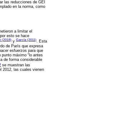
ar las reducciones de GEI
emplado en la norma, como
ieron a limitar el
 por esto se hace
 (2018)
García (2011)
y
. Esta
erdo de París que expresa
hacer esfuerzos para que
u punto máximo “lo antes
ía de forma considerable
2
se muestran las
l 2012, las cuales vienen