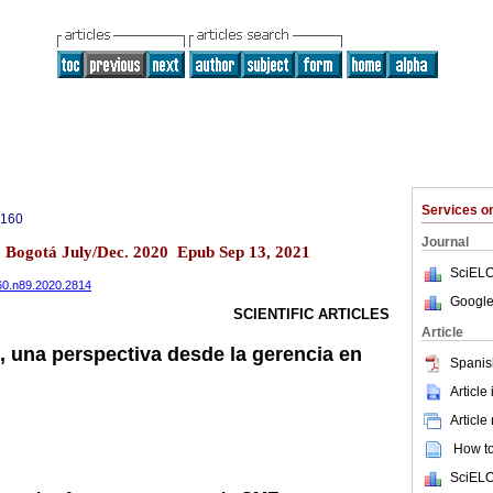
Services 
8160
Journal
 Bogotá July/Dec. 2020 Epub Sep 13, 2021
SciELO
160.n89.2020.2814
Google
SCIENTIFIC ARTICLES
Article
, una perspectiva desde la gerencia en
Spanis
Article
Article
How to 
SciELO