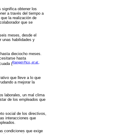
 significa obtener los
ner a través del tiempo a
 que la realización de
 colaborador que se
 seis meses, desde el
r unas habilidades y
r hasta dieciocho meses.
cesitarse hasta
Rangel-Pico,
et al.
,
cuada (
rativo que lleve a lo que
yudando a mejorar la
os laborales, un mal clima
lestar de los empleados que
o social de los directivos,
las interacciones que
mpleados.
las condiciones que exige