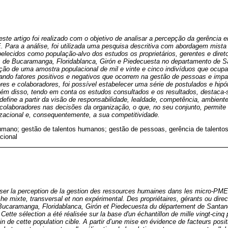
ste artigo foi realizado com o objetivo de analisar a percepção da gerência 
Para a análise, foi utilizada uma pesquisa descritiva com abordagem mista
belecidos como população-alvo dos estudos os proprietários, gerentes e dir
s de Bucaramanga, Floridablanca, Girón e Piedecuesta no departamento de S
leção de uma amostra populacional de mil e vinte e cinco indivíduos que ocu
ando fatores positivos e negativos que ocorrem na gestão de pessoas e imp
ores e colaboradores, foi possível estabelecer uma série de postulados e hi
Além disso, tendo em conta os estudos consultados e os resultados, destaca-
 define a partir da visão de responsabilidade, lealdade, competência, ambient
s colaboradores nas decisões da organização, o que, no seu conjunto, permit
nizacional e, consequentemente, a sua competitividade.
humano; gestão de talentos humanos; gestão de pessoas, gerência de talent
cional
yser la perception de la gestion des ressources humaines dans les micro-PME. 
oche mixte, transversal et non expérimental. Des propriétaires, gérants ou dir
e Bucaramanga, Floridablanca, Girón et Piedecuesta du département de Santa
. Cette sélection a été réalisée sur la base d'un échantillon de mille vingt-cin
in de cette population cible. A partir d’une mise en évidence de facteurs positi