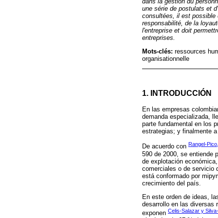
dans la gestion du personne
une série de postulats et 
consultées, il est possible
responsabilité, de la loyaut
l'entreprise et doit permett
entreprises.
Mots-clés:
ressources hum
organisationnelle
1.
INTRODUCCIÓN
En las empresas colombian
demanda especializada, ll
parte fundamental en los p
estrategias; y finalmente 
Rangel-Pico,
De acuerdo con
590 de 2000, se entiende 
de explotación económica, r
comerciales o de servicio 
está conformado por mipyme
crecimiento del país.
En este orden de ideas, la
desarrollo en las diversa
Celis-Salazar y Silva
exponen