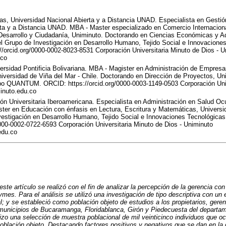
s, Universidad Nacional Abierta y a Distancia UNAD. Especialista en Gestió
rta y a Distancia UNAD. MBA - Master especializado en Comercio Internacio
Desarrollo y Ciudadanía, Uniminuto. Doctorando en Ciencias Económicas y Ad
 Grupo de Investigación en Desarrollo Humano, Tejido Social e Innovaciones
rcid.org/0000-0002-8023-8531 Corporación Universitaria Minuto de Dios - U
.co
ersidad Pontificia Bolivariana. MBA - Magister en Administración de Empresa
iversidad de Viña del Mar - Chile. Doctorando en Dirección de Proyectos, Un
upo QUANTUM. ORCID: https://orcid.org/0000-0003-1149-0503 Corporación Univ
inuto.edu.co
n Universitaria Iberoamericana. Especialista en Administración en Salud Oc
ter en Educación con énfasis en Lectura, Escritura y Matemáticas, Univers
nvestigación en Desarrollo Humano, Tejido Social e Innovaciones Tecnológi
000-0002-0722-6593 Corporación Universitaria Minuto de Dios - Uniminuto
edu.co
este artículo se realizó con el fin de analizar la percepción de la gerencia con 
mes. Para el análisis se utilizó una investigación de tipo descriptiva con un
; y se estableció como población objeto de estudios a los propietarios, geren
unicipios de Bucaramanga, Floridablanca, Girón y Piedecuesta del departa
zo una selección de muestra poblacional de mil veinticinco individuos que o
población objeto. Destacando factores positivos y negativos que se dan en la 