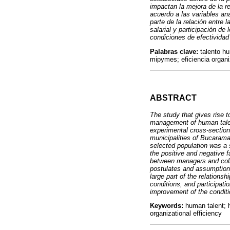
impactan la mejora de la r
acuerdo a las variables an
parte de la relación entre l
salarial y participación de
condiciones de efectividad 
Palabras clave:
talento h
mipymes; eficiencia organi
ABSTRACT
The study that gives rise t
management of human talen
experimental cross-section
municipalities of Bucarama
selected population was a s
the positive and negative 
between managers and colla
postulates and assumptions. 
large part of the relationsh
conditions, and participatio
improvement of the conditi
Keywords:
human talent;
organizational efficiency