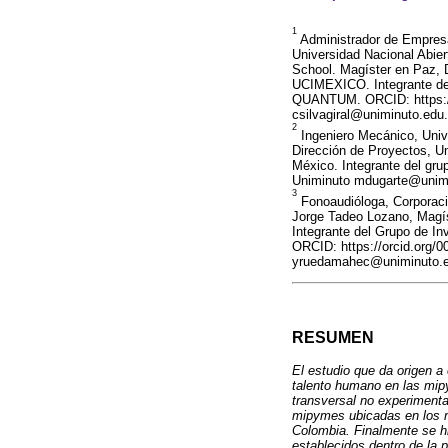
1
Administrador de Empresa
Universidad Nacional Abie
School. Magíster en Paz, 
UCIMEXICO. Integrante del
QUANTUM. ORCID: https://o
csilvagiral@uniminuto.edu
2
Ingeniero Mecánico, Univ
Dirección de Proyectos, Un
México. Integrante del gr
Uniminuto mdugarte@unim
3
Fonoaudióloga, Corporació
Jorge Tadeo Lozano, Magís
Integrante del Grupo de I
ORCID: https://orcid.org/0
yruedamahec@uniminuto.
RESUMEN
El estudio que da origen a 
talento humano en las mipy
transversal no experimental
mipymes ubicadas en los m
Colombia. Finalmente se hi
establecidos dentro de la 