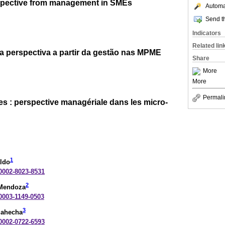
rspective from management in SMEs
Automat
Send th
Indicators
Related lin
 perspectiva a partir da gestão nas MPME
Share
More
More
Permali
 : perspective managériale dans les micro-
1
aldo
-0002-8023-8531
2
-Mendoza
-0003-1149-0503
3
Mahecha
-0002-0722-6593