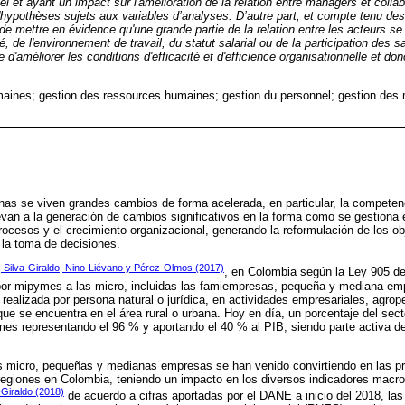
l et ayant un impact sur l'amélioration de la relation entre managers et collabor
d'hypothèses sujets aux variables d’analyses. D’autre part, et compte tenu des
 de mettre en évidence qu'une grande partie de la relation entre les acteurs se 
é, de l'environnement de travail, du statut salarial ou de la participation des 
re d'améliorer les conditions d'efficacité et d'efficience organisationnelle et do
aines; gestion des ressources humaines; gestion du personnel; gestion des 
as se viven grandes cambios de forma acelerada, en particular, la competen
evan a la generación de cambios significativos en la forma como se gestiona
rocesos y el crecimiento organizacional, generando la reformulación de los ob
a la toma de decisiones.
 Silva-Giraldo, Nino-Liévano y Pérez-Olmos (2017)
, en Colombia según la Ley 905 de
por mipymes a las micro, incluidas las famiempresas, pequeña y mediana em
ealizada por persona natural o jurídica, en actividades empresariales, agrope
que se encuentra en el área rural o urbana. Hoy en día, un porcentaje del sec
s representando el 96 % y aportando el 40 % al PIB, siendo parte activa del
s micro, pequeñas y medianas empresas se han venido convirtiendo en las pri
s regiones en Colombia, teniendo un impacto en los diversos indicadores mac
-Giraldo (2018)
de acuerdo a cifras aportadas por el DANE a inicio del 2018, l