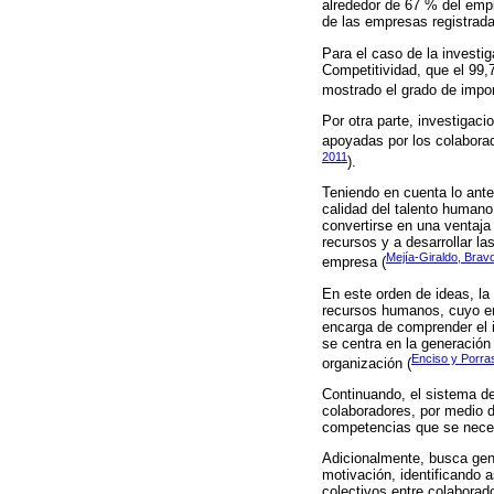
alrededor de 67 % del empl
de las empresas registra
Para el caso de la investi
Competitividad, que el 99
mostrado el grado de import
Por otra parte, investiga
apoyadas por los colaborad
2011
).
Teniendo en cuenta lo ante
calidad del talento humano
convertirse en una ventaja
recursos y a desarrollar la
Mejía-Giraldo, Brav
empresa (
En este orden de ideas, l
recursos humanos, cuyo enf
encarga de comprender el i
se centra en la generació
Enciso y Porra
organización (
Continuando, el sistema d
colaboradores, por medio d
competencias que se necesi
Adicionalmente, busca gene
motivación, identificando 
colectivos entre colaborad