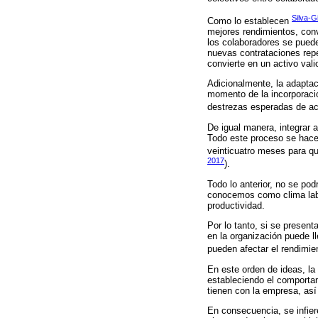
Silva-
Como lo establecen
mejores rendimientos, conv
los colaboradores se puede 
nuevas contrataciones repe
convierte en un activo vali
Adicionalmente, la adaptac
momento de la incorporació
destrezas esperadas de acu
De igual manera, integrar 
Todo este proceso se hace 
veinticuatro meses para qu
2017
).
Todo lo anterior, no se pod
conocemos como clima labor
productividad.
Por lo tanto, si se present
en la organización puede ll
pueden afectar el rendimien
En este orden de ideas, la 
estableciendo el comportam
tienen con la empresa, así
En consecuencia, se infier