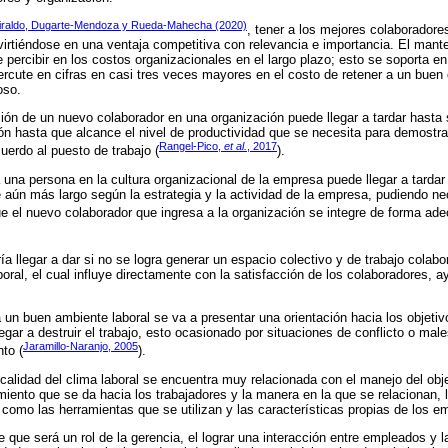
Giraldo, Dugarte-Mendoza y Rueda-Mahecha (2020)
, tener a los mejores colaboradores
irtiéndose en una ventaja competitiva con relevancia e importancia. El mante
percibir en los costos organizacionales en el largo plazo; esto se soporta en
rcute en cifras en casi tres veces mayores en el costo de retener a un buen
oso.
ión de un nuevo colaborador en una organización puede llegar a tardar hasta
n hasta que alcance el nivel de productividad que se necesita para demostra
Rangel-Pico,
et al.
, 2017
erdo al puesto de trabajo (
).
a una persona en la cultura organizacional de la empresa puede llegar a tarda
aún más largo según la estrategia y la actividad de la empresa, pudiendo ne
e el nuevo colaborador que ingresa a la organización se integre de forma ade
ría llegar a dar si no se logra generar un espacio colectivo y de trabajo colabo
al, el cual influye directamente con la satisfacción de los colaboradores, a
a un buen ambiente laboral se va a presentar una orientación hacia los objetiv
egar a destruir el trabajo, esto ocasionado por situaciones de conflicto o ma
Jaramillo-Naranjo, 2005
to (
).
calidad del clima laboral se encuentra muy relacionada con el manejo del objet
iento que se da hacia los trabajadores y la manera en la que se relacionan, 
 como las herramientas que se utilizan y las características propias de los e
e que será un rol de la gerencia, el lograr una interacción entre empleados y 