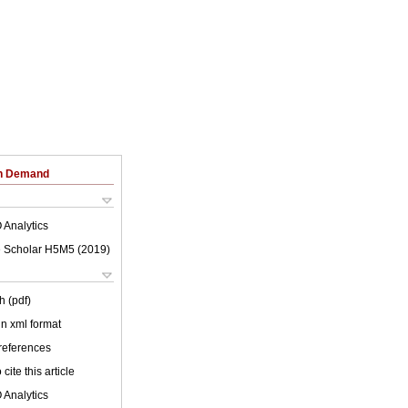
on Demand
 Analytics
 Scholar H5M5 (
2019
)
h (pdf)
 in xml format
 references
cite this article
 Analytics