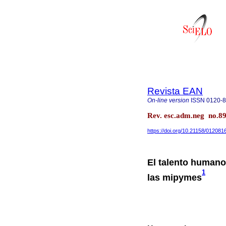
Revista EAN
On-line version
ISSN
0120-
Rev. esc.adm.neg no.89
https://doi.org/10.21158/01208
El talento humano
1
las mipymes