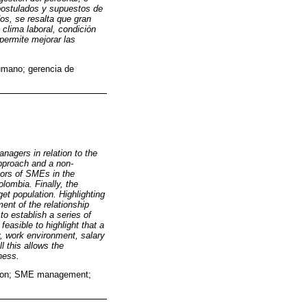
 postulados y supuestos de
os, se resalta que gran
, clima laboral, condición
 permite mejorar las
humano; gerencia de
nagers in relation to the
pproach and a non-
tors of SMEs in the
lombia. Finally, the
et population. Highlighting
ent of the relationship
o establish a series of
feasible to highlight that a
ty, work environment, salary
l this allows the
ness.
tion; SME management;