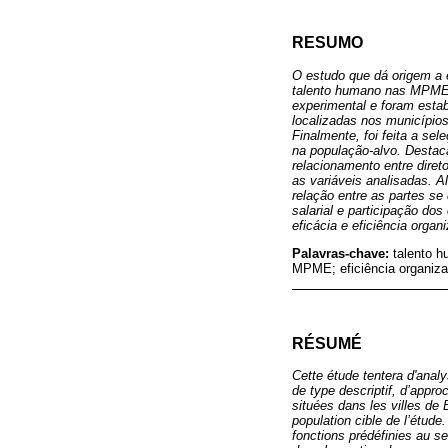
RESUMO
O estudo que dá origem a e
talento humano nas MPME. 
experimental e foram esta
localizadas nos município
Finalmente, foi feita a se
na população-alvo. Destac
relacionamento entre diret
as variáveis analisadas. 
relação entre as partes se
salarial e participação do
eficácia e eficiência orga
Palavras-chave:
talento 
MPME; eficiência organiza
RÉSUMÉ
Cette étude tentera d'anal
de type descriptif, d’appr
situées dans les villes d
population cible de l’étude
fonctions prédéfinies au se