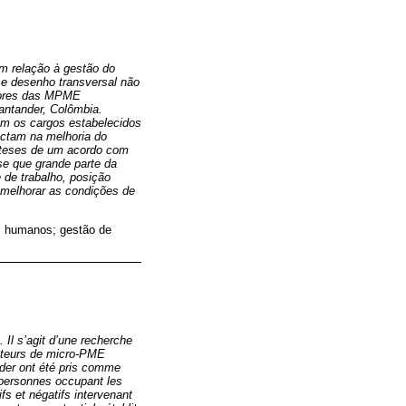
em relação à gestão do
 e desenho transversal não
etores das MPME
antander, Colômbia.
pam os cargos estabelecidos
actam na melhoria do
póteses de um acordo com
se que grande parte da
e de trabalho, posição
e melhorar as condições de
os humanos; gestão de
Il s’agit d’une recherche
ecteurs de micro-PME
nder ont été pris comme
q personnes occupant les
fs et négatifs intervenant