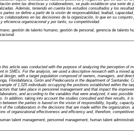
elación entre las directivas y colaboradores, se pudo establecer una serie de
alizadas. Además, teniendo en cuenta los estudios consultados y los resultad
as partes se define a partir de la visión de responsabilidad, lealtad, capacidad
 los colaboradores en las decisiones de la organización, lo que en su conjunto
y eficiencia organizacional y por tanto, su competitividad.
umano; gestión de talento humano; gestión de personal; gerencia de talento 
zacional
o this article was conducted with the purpose of analyzing the perception of ma
t in SMEs. For the analysis, we used a descriptive research with a mixed a
al design; with a target population composed of owners, managers, and direc
nga, Floridablanca, Girón and Piedecuesta in the department of Santander, Co
ample of 1,025 individuals occupying the positions established within the targ
factors that take place in personnel management and that impact the improvem
borators, and according to the variables that were analyzed, it was possible t
In addition, taking into account the studies consulted and their results, it is 
ip between the parties is based on the vision of responsibility, loyalty, capaci
n of the collaborators in the decisions that are made within the organization, al
ons of organizational effectiveness and efficiency and, therefore, competitive
 human talent management; personnel management; human talent administra