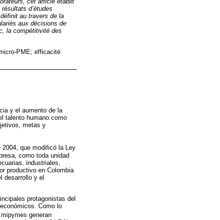
ateurs, cet article établit
 résultats d’études
définit au travers de la
salariés aux décisions de
nc, la compétitivité des
micro-PME; efficacité
cia y el aumento de la
 el talento humano como
jetivos, metas y
 2004, que modificó la Ley
presa, como toda unidad
cuarias, industriales,
tor productivo en Colombia
 desarrollo y el
ncipales protagonistas del
roeconómicos. Como lo
as mipymes generan