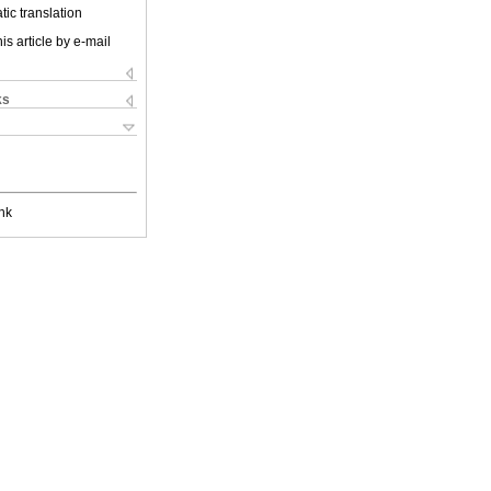
ic translation
is article by e-mail
ks
nk