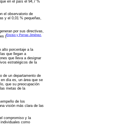
 que en el país el 94,7 %
n el observatorio de
as y el 0,01 % pequeñas,
eneran por sus directivas,
Enciso y Porras-Jiménez,
es (
alto porcentaje a la
las que llegan a
ones que lleva a designar
ivos estratégicos de la
do de un departamento de
 en día es, un área que se
llo, que su preocupación
las metas de la
esempeño de los
una visión más clara de las
del compromiso y la
 individuales como