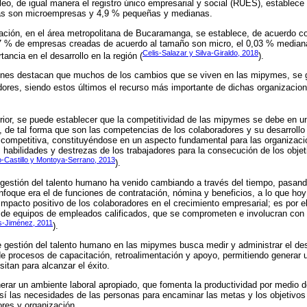
eo, de igual manera el registro único empresarial y social (RUES), establece
das son microempresas y 4,9 % pequeñas y medianas.
gación, en el área metropolitana de Bucaramanga, se establece, de acuerdo co
,7 % de empresas creadas de acuerdo al tamaño son micro, el 0,03 % median
Celis-Salazar y Silva-Giraldo, 2018
ancia en el desarrollo en la región (
).
ciones destacan que muchos de los cambios que se viven en las mipymes, se g
ores, siendo estos últimos el recurso más importante de dichas organizacion
rior, se puede establecer que la competitividad de las mipymes se debe en un 
, de tal forma que son las competencias de los colaboradores y su desarrollo 
 competitiva, constituyéndose en un aspecto fundamental para las organizaci
s habilidades y destrezas de los trabajadores para la consecución de los objet
o-Castillo y Montoya-Serrano, 2013
).
a gestión del talento humano ha venido cambiando a través del tiempo, pasan
oque era el de funciones de contratación, nómina y beneficios, a lo que hoy
mpacto positivo de los colaboradores en el crecimiento empresarial; es por e
n de equipos de empleados calificados, que se comprometen e involucran con 
s-Jiménez, 2011
).
e gestión del talento humano en las mipymes busca medir y administrar el d
e procesos de capacitación, retroalimentación y apoyo, permitiendo generar 
tan para alcanzar el éxito.
rar un ambiente laboral apropiado, que fomenta la productividad por medio 
así las necesidades de las personas para encaminar las metas y los objetivos
ores y organización.