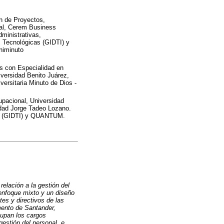
n de Proyectos,
nal, Cerem Business
ministrativas,
 Tecnológicas (GIDTI) y
niminuto
s con Especialidad en
iversidad Benito Juárez,
ersitaria Minuto de Dios -
upacional, Universidad
idad Jorge Tadeo Lozano.
cas (GIDTI) y QUANTUM.
relación a la gestión del
 enfoque mixto y un diseño
tes y directivos de las
mento de Santander,
cupan los cargos
gestión del personal, e