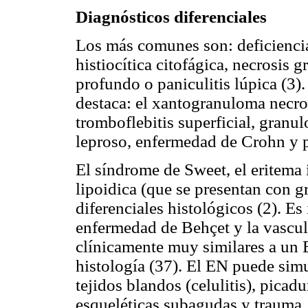
Diagnósticos diferenciales
Los más comunes son: deficiencia 
histiocítica citofágica, necrosis 
profundo o paniculitis lúpica (3)
destaca: el xantogranuloma necrob
tromboflebitis superficial, gran
leproso, enfermedad de Crohn y po
El síndrome de Sweet, el eritema 
lipoidica (que se presentan con 
diferenciales histológicos (2). Es
enfermedad de Behçet y la vascul
clínicamente muy similares a un E
histología (37). El EN puede sim
tejidos blandos (celulitis), pica
esqueléticas subagudas y trauma,