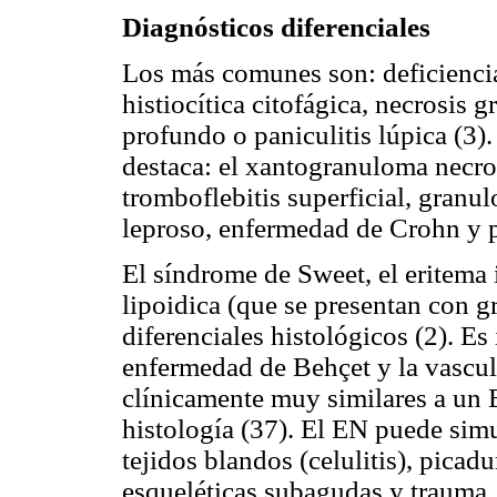
Diagnósticos diferenciales
Los más comunes son: deficiencia 
histiocítica citofágica, necrosis 
profundo o paniculitis lúpica (3)
destaca: el xantogranuloma necrob
tromboflebitis superficial, gran
leproso, enfermedad de Crohn y po
El síndrome de Sweet, el eritema 
lipoidica (que se presentan con 
diferenciales histológicos (2). Es
enfermedad de Behçet y la vascul
clínicamente muy similares a un E
histología (37). El EN puede sim
tejidos blandos (celulitis), pica
esqueléticas subagudas y trauma,