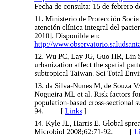
Fecha de consulta: 15 de febrer
11. Ministerio de Protección Soci
atención clínica integral del paci
2010]. Disponible en:
http://www.observatorio.saludsan
12. Wu PC, Lay JG, Guo HR, Lin S
urbanization affect the spatial pat
subtropical Taiwan. Sci Total 
13. da Silva-Nunes M, de Souza V
Nogueira ML et al. Risk factors fo
population-based cross-sectional
94. [
Links
]
14. Kyle JL, Harris E. Global spr
Microbiol 2008;62:71-92. [
L