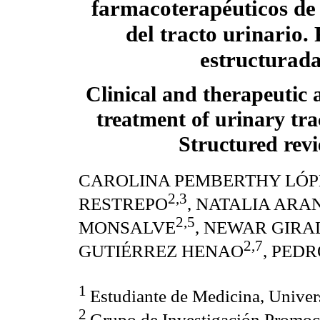
farmacoterapéuticos de 
del tracto urinario.
estructurad
Clinical and therapeutic a
treatment of urinary trac
Structured rev
CAROLINA PEMBERTHY LÓP
2,3
RESTREPO
, NATALIA AR
2,5
MONSALVE
, NEWAR GIRA
2,7
GUTIÉRREZ HENAO
, PED
1
Estudiante de Medicina, Unive
2
Grupo de Investigación Promoc