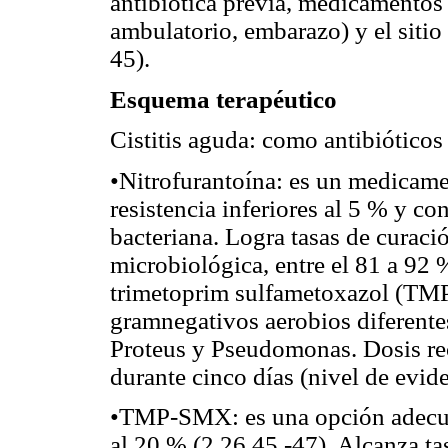
antibiótica previa, medicamentos
ambulatorio, embarazo) y el sitio 
45).
Esquema terapéutico
Cistitis aguda: como antibióticos
•Nitrofurantoína: es un medicamen
resistencia inferiores al 5 % y co
bacteriana. Logra tasas de curació
microbiológica, entre el 81 a 92
trimetoprim sulfametoxazol (TMP
gramnegativos aerobios diferentes
Proteus y Pseudomonas. Dosis r
durante cinco días (nivel de evid
•TMP-SMX: es una opción adecuada
al 20 % (2,26,45,-47). Alcanza tas