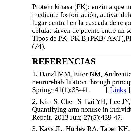
Protein kinasa (PK): enzima que mo
mediante fosforilación, activándol
lugar central en la cascada de resp
célula: sirven de puente entre un
Tipos de PK: PK B (PKB/ AKT),
(74).
REFERENCIAS
1. Danzl MM, Etter NM, Andreatta
neurorehabilitation through princi
Spring; 41(1):35-41. [
Links
]
2. Kim S, Chen S, Lai YH, Lee JY
Quantifying arm nonuse in individ
Repair. 2013 Jun; 27(5):439-4
3. Kays JL, Hurley RA, Taber KH. 