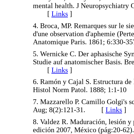
mental health. J Neuropsychiatry 
[
Links
]
4. Broca, MP. Remarques sur le sieg
d'une observation d'aphemie (Perte 
Anatomique Paris. 1861; 6:33
5. Wernicke C. Der aphasische S
Studie auf anatomischer Basis. Br
[
Links
]
6. Ramón y Cajal S. Estructura de 
Histol Norm Patol. 1888; 1:1-
7. Mazzarello P. Camillo Golgi's sc
Aug; 8(2):121-31. [
Links
]
8. Valdez R. Maduración, lesión y 
edición 2007, México (pág:20-