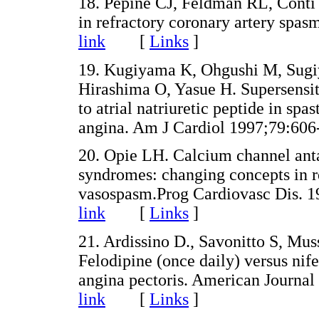
18. Pepine CJ, Feldman RL, Conti 
in refractory coronary artery spas
link
[
Links
]
19. Kugiyama K, Ohgushi M, Sug
Hirashima O, Yasue H. Supersensiti
to atrial natriuretic peptide in spa
angina. Am J Cardiol 1997;79:606
20. Opie LH. Calcium channel ant
syndromes: changing concepts in re
vasospasm.Prog Cardiovasc Dis. 1
link
[
Links
]
21. Ardissino D., Savonitto S, Mussi
Felodipine (once daily) versus nife
angina pectoris. American Journa
link
[
Links
]