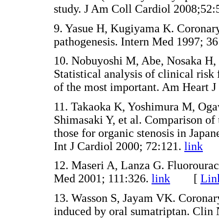
study. J Am Coll Cardiol 2008;52:
9. Yasue H, Kugiyama K. Coronary 
pathogenesis. Intern Med 1997; 36
10. Nobuyoshi M, Abe, Nosaka H, 
Statistical analysis of clinical ris
of the most important. Am Heart J
11. Takaoka K, Yoshimura M, Og
Shimasaki Y, et al. Comparison of 
those for organic stenosis in Japan
Int J Cardiol 2000; 72:121.
link
12. Maseri A, Lanza G. Fluorourac
Med 2001; 111:326.
link
[
Lin
13. Wasson S, Jayam VK. Coronary
induced by oral sumatriptan. Clin