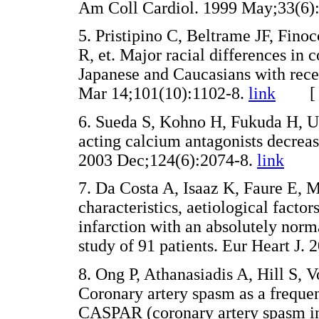
Am Coll Cardiol. 1999 May;33(6)
5. Pristipino C, Beltrame JF, Fin
R, et. Major racial differences in
Japanese and Caucasians with rece
Mar 14;101(10):1102-8.
link
6. Sueda S, Kohno H, Fukuda H, Ur
acting calcium antagonists decreas
2003 Dec;124(6):2074-8.
link
7. Da Costa A, Isaaz K, Faure E, 
characteristics, aetiological facto
infarction with an absolutely nor
study of 91 patients. Eur Heart J
8. Ong P, Athanasiadis A, Hill S,
Coronary artery spasm as a freque
CASPAR (coronary artery spasm in