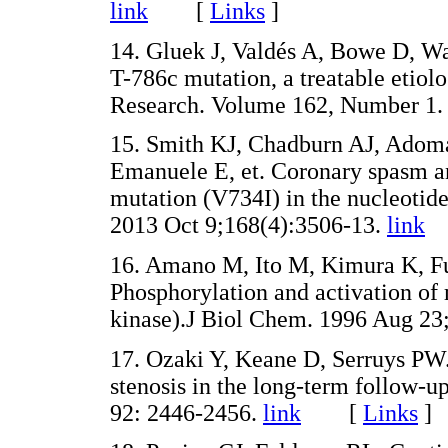
link
[
Links
]
14. Gluek J, Valdés A, Bowe D, Wan
T-786c mutation, a treatable etiolo
Research. Volume 162, Number 1
15. Smith KJ, Chadburn AJ, Adomav
Emanuele E, et. Coronary spasm an
mutation (V734I) in the nucleotid
2013 Oct 9;168(4):3506-13.
link
16. Amano M, Ito M, Kimura K, Fuk
Phosphorylation and activation of
kinase).J Biol Chem. 1996 Aug 23
17. Ozaki Y, Keane D, Serruys PW.
stenosis in the long-term follow-up
92: 2446-2456.
link
[
Links
]