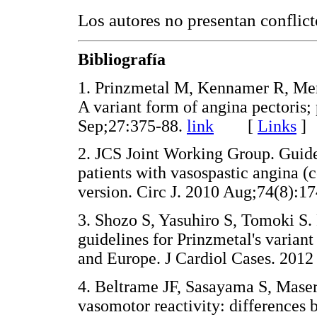
Los autores no presentan conflict
Bibliografía
1. Prinzmetal M, Kennamer R, Merl
A variant form of angina pectoris
Sep;27:375-88.
link
[
Links
]
2. JCS Joint Working Group. Guide
patients with vasospastic angina (
version. Circ J. 2010 Aug;74(8):1
3. Shozo S, Yasuhiro S, Tomoki S
guidelines for Prinzmetal's varian
and Europe. J Cardiol Cases. 201
4. Beltrame JF, Sasayama S, Maser
vasomotor reactivity: differences 