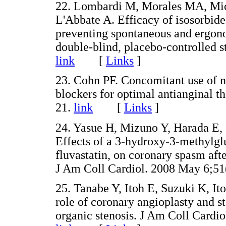
22. Lombardi M, Morales MA, Mich
L'Abbate A. Efficacy of isosorbide
preventing spontaneous and ergon
double-blind, placebo-controlled s
link
[
Links
]
23. Cohn PF. Concomitant use of ni
blockers for optimal antianginal t
21.
link
[
Links
]
24. Yasue H, Mizuno Y, Harada E,
Effects of a 3-hydroxy-3-methylgl
fluvastatin, on coronary spasm aft
J Am Coll Cardiol. 2008 May 6;51
25. Tanabe Y, Itoh E, Suzuki K, It
role of coronary angioplasty and s
organic stenosis. J Am Coll Cardio