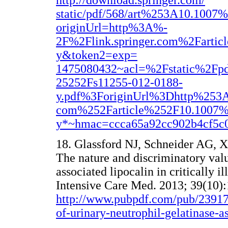
http://download.springer.com/
static/pdf/568/art%253A10.1007
originUrl=http%3A%-
2F%2Flink.springer.com%2Farti
y&token2=exp=
1475080432~acl=%2Fstatic%2F
25252Fs11255-012-0188-
y.pdf%3ForiginUrl%3Dhttp%253A
com%252Farticle%252F10.1007%
y*~hmac=ccca65a92cc902b4cf5c
18. Glassford NJ, Schneider AG, X
The nature and discriminatory valu
associated lipocalin in critically il
Intensive Care Med. 2013; 39(10)
http://www.pubpdf.com/pub/239173
of-urinary-neutrophil-gelatinase-as