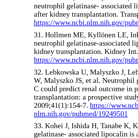
neutrophil gelatinase- associated l
after kidney transplantation. Tran
https://www.ncbi.nlm.nih.gov/pu
31. Hollmen ME, Kyllönen LE, Ink
neutrophil gelatinase-associated li
kidney transplantation. Kidney Int
https://www.ncbi.nlm.nih.gov/pu
32. Lebkowska U, Malyszko J, L
W, Malyszko JS, et al. Neutrophil 
C could predict renal outcome in p
transplantation: a prospective stud
2009;41(1):154-7.
https://www.ncb
nlm.nih.gov/pubmed/19249501
33. Kohei J, Ishida H, Tanabe K, K
gelatinase- associated lipocalin is 