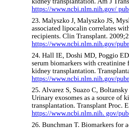
kidney transplantation. Am J Tran
https://www.ncbi.nlm.nih.gov/ p
23. Malyszko J, Malyszko JS, Mysl
associated lipocalin correlates wit
recipients. Clin Transplant. 2009;
https://www.ncbi.nlm.nih.gov/pu
24. Hall IE, Doshi MD, Poggio ED,
serum biomarkers with creatinine fo
kidney transplantation. Transplant
https://www.ncbi.nlm.nih.gov/pu
25. Alvarez S, Suazo C, Boltansky 
Urinary exosomes as a source of k
transplantation. Transplant Proc. E
https://www.ncbi.nlm.nih. gov/p
26. Bunchman T. Biomarkers for ac