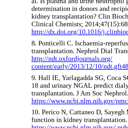
al. Is plasma and urine neutrophil
determination in donors and recipie
kidney transplantation? Clin Bioc
Clinical Chemists; 2014;47(15):68
http://dx.doi.org/10.1016/j.clinb
8. Ponticelli C. Ischaemia-reperfus
transplantation. Nephrol Dial Tran
http://ndt.oxfordjournals.org/
content/early/2013/12/10/ndt.gft48
9. Hall IE, Yarlagadda SG, Coca S
18 and urinary NGAL predict dialys
transplantation. J Am Soc Nephrol
https://www.ncbi.nlm.nih.gov/pmc
10. Perico N, Cattaneo D, Sayegh
function in kidney transplantation
https://www.ncbi.nlm.nih.gov/ p