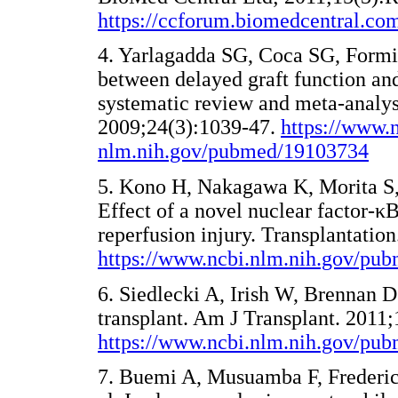
https://ccforum.biomedcentral.com
4. Yarlagadda SG, Coca SG, Formi
between delayed graft function and 
systematic review and meta-analys
2009;24(3):1039-47.
https://www.n
nlm.nih.gov/pubmed/19103734
5. Kono H, Nakagawa K, Morita S,
Effect of a novel nuclear factor-κB
reperfusion injury. Transplantatio
https://www.ncbi.nlm.nih.gov/pu
6. Siedlecki A, Irish W, Brennan D
transplant. Am J Transplant. 2011
https://www.ncbi.nlm.nih.gov/pu
7. Buemi A, Musuamba F, Frederic