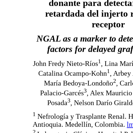
donante para detecta
retardada del injerto 
receptor
NGAL as a marker to dete
factors for delayed gra
1
John Fredy Nieto-Ríos
, Lina Mar
1
Catalina Ocampo-Kohn
, Arbey
2
María Bedoya-Londoño
, Car
3
Palacio-Garcés
, Alex Maurici
3
Posada
, Nelson Darío Girald
1
Nefrología y Trasplante Renal. H
Antioquia. Medellín, Colombia.
l
2