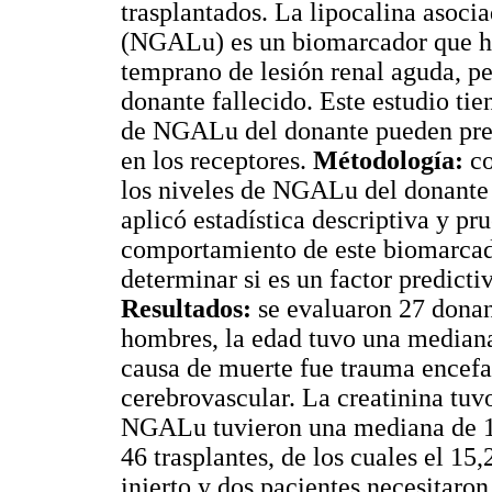
trasplantados. La lipocalina asocia
(NGALu) es un biomarcador que ha 
temprano de lesión renal aguda, pe
donante fallecido. Este estudio tie
de NGALu del donante pueden prede
en los receptores.
Métodología:
co
los niveles de NGALu del donante 
aplicó estadística descriptiva y pr
comportamiento de este biomarcado
determinar si es un factor predicti
Resultados:
se evaluaron 27 donant
hombres, la edad tuvo una mediana 
causa de muerte fue trauma encefa
cerebrovascular. La creatinina tuv
NGALu tuvieron una mediana de 11,
46 trasplantes, de los cuales el 15
injerto y dos pacientes necesitaro