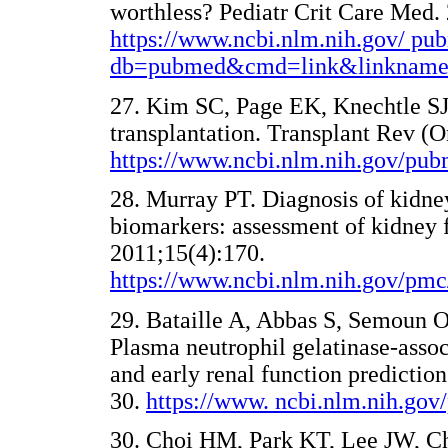
worthless? Pediatr Crit Care Med.
https://www.ncbi.nlm.nih.gov/ pu
db=pubmed&cmd=link&linknam
27. Kim SC, Page EK, Knechtle SJ
transplantation. Transplant Rev (O
https://www.ncbi.nlm.nih.gov/pu
28. Murray PT. Diagnosis of kidne
biomarkers: assessment of kidney fu
2011;15(4):170.
https://www.ncbi.nlm.nih.gov/pm
29. Bataille A, Abbas S, Semoun O,
Plasma neutrophil gelatinase-assoc
and early renal function predictio
30.
https://www. ncbi.nlm.nih.go
30. Choi HM, Park KT, Lee JW, Ch