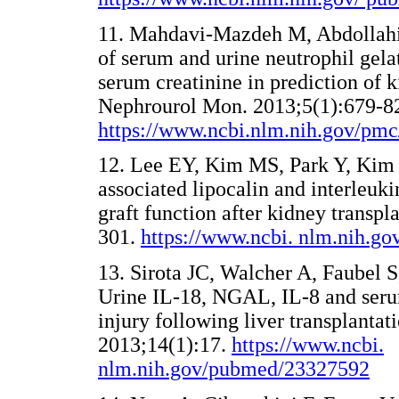
11. Mahdavi-Mazdeh M, Abdollahi
of serum and urine neutrophil gel
serum creatinine in prediction of ki
Nephrourol Mon. 2013;5(1):679-8
https://www.ncbi.nlm.nih.gov/pm
12. Lee EY, Kim MS, Park Y, Kim 
associated lipocalin and interleuk
graft function after kidney transpl
301.
https://www.ncbi. nlm.nih.g
13. Sirota JC, Walcher A, Faubel S
Urine IL-18, NGAL, IL-8 and seru
injury following liver transplan
2013;14(1):17.
https://www.ncbi.
nlm.nih.gov/pubmed/23327592