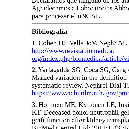
Declaramos que ninguno de los aut
Agradecemos a Laboratorios Abbot 
para procesar el uNGAL.
Bibliografía
1. Cohen DJ, Vella JoV. NephSAP.
http://www.revistabiomedica.
org/index.php/biomedica/article/
2. Yarlagadda SG, Coca SG, Garg 
Marked variation in the definition 
systematic review. Nephrol Dial T
https://www.ncbi.nlm.nih. gov/pm
3. Hollmen ME, Kyllönen LE, Inki
KT. Deceased donor neutrophil gel
graft function after kidney transpla
BioMed Central Ltd; 2011;15(3):