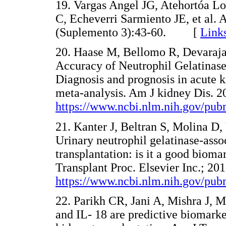
19. Vargas Angel JG, Atehortóa Lo
C, Echeverri Sarmiento JE, et al.
(Suplemento 3):43-60. [
Link
20. Haase M, Bellomo R, Devarajan
Accuracy of Neutrophil Gelatinas
Diagnosis and prognosis in acute k
meta-analysis. Am J kidney Dis. 2
https://www.ncbi.nlm.nih.gov/pu
21. Kanter J, Beltran S, Molina D, 
Urinary neutrophil gelatinase-assoc
transplantation: is it a good bioma
Transplant Proc. Elsevier Inc.; 20
https://www.ncbi.nlm.nih.gov/pu
22. Parikh CR, Jani A, Mishra J, 
and IL- 18 are predictive biomarke