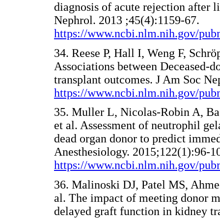
diagnosis of acute rejection after 
Nephrol. 2013 ;45(4):1159-67.
https://www.ncbi.nlm.nih.gov/pu
34. Reese P, Hall I, Weng F, Schrö
Associations between Deceased-do
transplant outcomes. J Am Soc Ne
https://www.ncbi.nlm.nih.gov/pu
35. Muller L, Nicolas-Robin A, Ba
et al. Assessment of neutrophil gel
dead organ donor to predict immedi
Anesthesiology. 2015;122(1):96-1
https://www.ncbi.nlm.nih.gov/pu
36. Malinoski DJ, Patel MS, Ahme
al. The impact of meeting donor 
delayed graft function in kidney tr