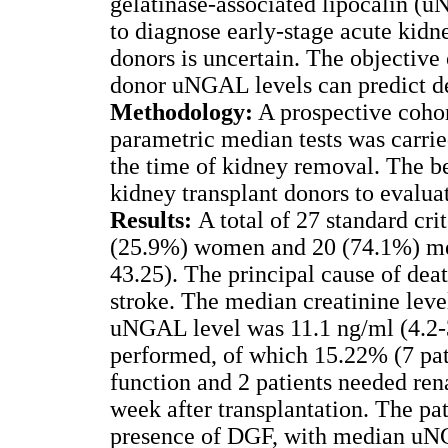
gelatinase-associated lipocalin (u
to diagnose early-stage acute kidne
donors is uncertain. The objective
donor uNGAL levels can predict del
Methodology:
A prospective cohort
parametric median tests was carri
the time of kidney removal. The b
kidney transplant donors to evaluat
Results:
A total of 27 standard cri
(25.9%) women and 20 (74.1%) men
43.25). The principal cause of dea
stroke. The median creatinine leve
uNGAL level was 11.1 ng/ml (4.2-33
performed, of which 15.22% (7 pati
function and 2 patients needed ren
week after transplantation. The pa
presence of DGF, with median uNG