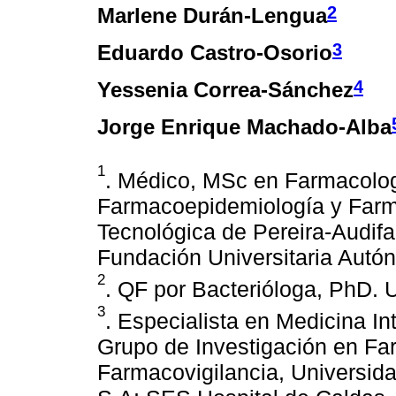
2
Marlene Durán-Lengua
3
Eduardo Castro-Osorio
4
Yessenia Correa-Sánchez
Jorge Enrique Machado-Alba
1
. Médico, MSc en Farmacolog
Farmacoepidemiología y Farma
Tecnológica de Pereira-Audif
Fundación Universitaria Autó
2
. QF por Bacterióloga, PhD. 
3
. Especialista en Medicina Int
Grupo de Investigación en Fa
Farmacovigilancia, Universid