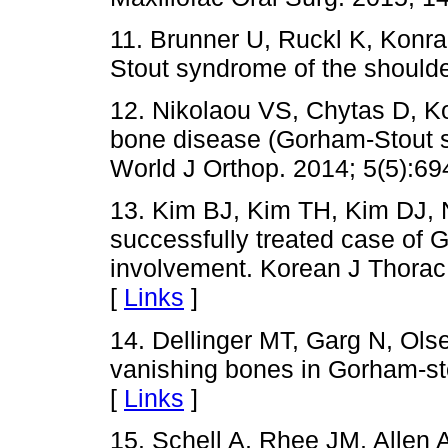
11. Brunner U, Ruckl K, Konr
Stout syndrome of the shoulde
12. Nikolaou VS, Chytas D, Ko
bone disease (Gorham-Stout sy
World J Orthop. 2014; 5(5):69
13. Kim BJ, Kim TH, Kim DJ, 
successfully treated case of 
involvement. Korean J Thorac
[
Links
]
14. Dellinger MT, Garg N, Ol
vanishing bones in Gorham-st
[
Links
]
15. Schell A, Rhee JM, Allen A