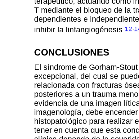
terapéutico, actuando como inh
T mediante el bloqueo de la t
dependientes e independientes
,
12
1
inhibir la linfangiogénesis
CONCLUSIONES
El síndrome de Gorham-Stout 
excepcional, del cual se pued
relacionada con fracturas óse
posteriores a un trauma menor.
evidencia de una imagen lític
imagenología, debe encender l
histopatológico para realizar e
tener en cuenta que esta cond
clínica depende de la severid