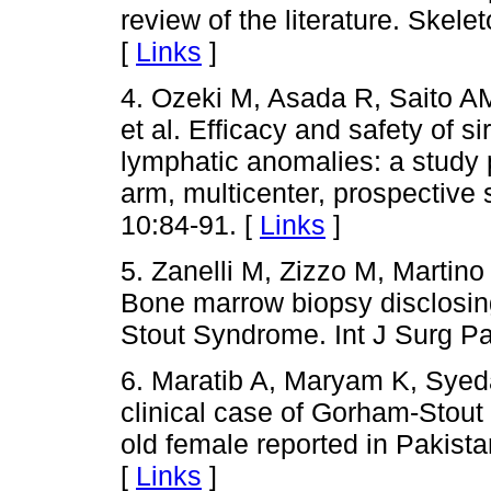
review of the literature. Skel
[
Links
]
4. Ozeki M, Asada R, Saito A
et al. Efficacy and safety of si
lymphatic anomalies: a study p
arm, multicenter, prospective
10:84-91. [
Links
]
5. Zanelli M, Zizzo M, Martin
Bone marrow biopsy disclosing
Stout Syndrome. Int J Surg Pa
6. Maratib A, Maryam K, Syeda
clinical case of Gorham-Stou
old female reported in Pakista
[
Links
]