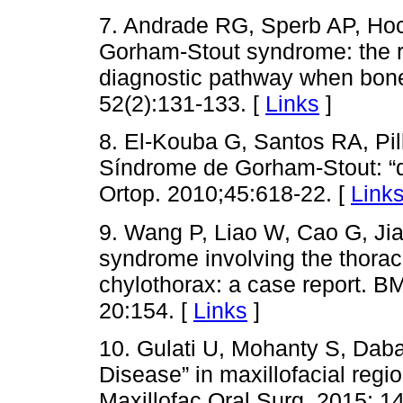
7. Andrade RG, Sperb AP, Hoc
Gorham-Stout syndrome: the ra
diagnostic pathway when bone 
52(2):131-133. [
Links
]
8. El-Kouba G, Santos RA, Pil
Síndrome de Gorham-Stout: “
Ortop. 2010;45:618-22. [
Link
9. Wang P, Liao W, Cao G, Jia
syndrome involving the thoraci
chylothorax: a case report. B
20:154. [
Links
]
10. Gulati U, Mohanty S, Dab
Disease” in maxillofacial regi
Maxillofac Oral Surg. 2015; 14