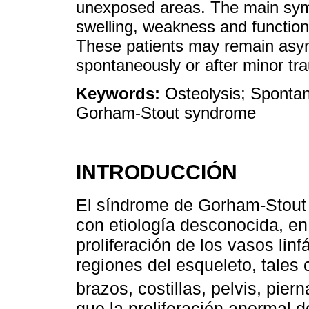
unexposed areas. The main sym
swelling, weakness and function
These patients may remain asymp
spontaneously or after minor t
Keywords:
Osteolysis; Spontan
Gorham-Stout syndrome
INTRODUCCIÓN
El síndrome de Gorham-Stout 
con etiología desconocida, en 
proliferación de los vasos lin
regiones del esqueleto, tales 
brazos, costillas, pelvis, pie
que la proliferación anormal d