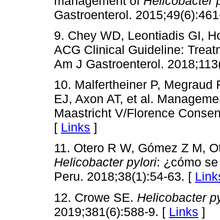
management of
Helicobacter p
Gastroenterol. 2015;49(6):461
9. Chey WD, Leontiadis GI, 
ACG Clinical Guideline: Trea
Am J Gastroenterol. 2018;113(
10. Malfertheiner P, Megraud 
EJ, Axon AT, et al. Manageme
Maastricht V/Florence Consen
[
Links
]
11. Otero R W, Gómez Z M, Ot
Helicobacter pylori
: ¿cómo se 
Peru. 2018;38(1):54-63. [
Link
12. Crowe SE.
Helicobacter py
2019;381(6):588-9. [
Links
]