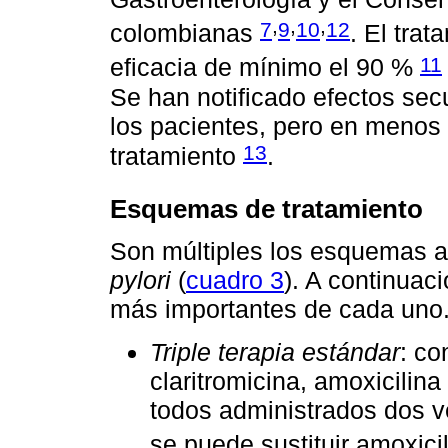
,
,
,
7
9
10
12
colombianas
. El tra
11
eficacia de mínimo el 90 %
Se han notificado efectos sec
los pacientes, pero en menos 
13
tratamiento
.
Esquemas de tratamiento
Son múltiples los esquemas a
pylori
(
cuadro 3
). A continuaci
más importantes de cada uno
Triple terapia estándar
: co
claritromicina, amoxicilin
todos administrados dos ve
se puede sustituir amoxici