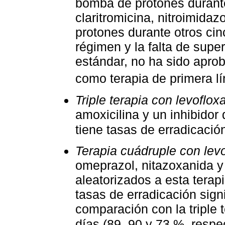
bomba de protones durante
claritromicina, nitroimida
protones durante otros cin
régimen y la falta de superi
estándar, no ha sido apro
como terapia de primera l
Triple terapia con levoflox
amoxicilina y un inhibidor
tiene tasas de erradicaci
Terapia cuádruple con lev
omeprazol, nitazoxanida y 
aleatorizados a esta terapi
tasas de erradicación sign
comparación con la triple 
días (89, 90 y 73 %, resp