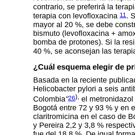
contrario, se preferirá la tera
11
terapia con levofloxacina
. 
mayor al 20 %, se debe constr
bismuto (levofloxacina + amoxi
bomba de protones). Si la res
40 %, se aconsejan las terap
¿Cuál esquema elegir de pr
Basada en la reciente publica
Helicobacter pylori a seis ant
),
26
Colombia
"
el metronidazol
Bogotá entre 72 y 93 % y en e
claritromicina en el caso de 
y Pereira 2,2 y 3,8 % respect
fue del 18,8 %. De igual forma,