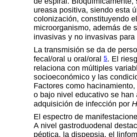
de espiral. Bioquímicamente, 
ureasa positiva, siendo esta ú
colonización, constituyendo el
microorganismo, además de se
invasivas y no invasivas para
La transmisión se da de pers
5
fecal/oral u oral/oral
. El ries
relaciona con múltiples variabl
socioeconómico y las condici
Factores como hacinamiento, p
o bajo nivel educativo se ha
adquisición de infección por
H
El espectro de manifestaciones
A nivel gastroduodenal destaca
péptica, la dispepsia, el linfo