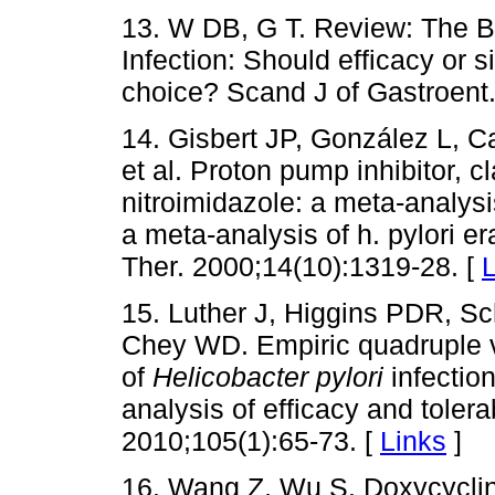
13. W DB, G T. Review: The B
Infection: Should efficacy or s
choice? Scand J of Gastroent.
14. Gisbert JP, González L, C
et al. Proton pump inhibitor, c
nitroimidazole: a meta-analysi
a meta-analysis of h. pylori e
Ther. 2000;14(10):1319-28. [
L
15. Luther J, Higgins PDR, Sc
Chey WD. Empiric quadruple vs
of
Helicobacter pylori
infectio
analysis of efficacy and tolera
2010;105(1):65-73. [
Links
]
16. Wang Z, Wu S. Doxycycli