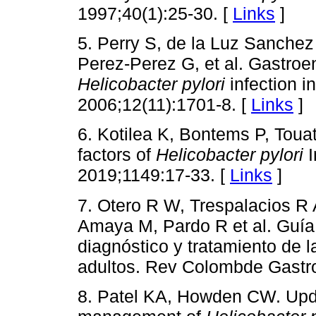
1997;40(1):25-30. [
Links
]
5. Perry S, de la Luz Sanchez
Perez-Perez G, et al. Gastroen
Helicobacter pylori
infection i
2006;12(11):1701-8. [
Links
]
6. Kotilea K, Bontems P, Touat
factors of
Helicobacter pylori
I
2019;1149:17-33. [
Links
]
7. Otero R W, Trespalacios R 
Amaya M, Pardo R et al. Guía 
diagnóstico y tratamiento de l
adultos. Rev Colombde Gastroe
8. Patel KA, Howden CW. Upd