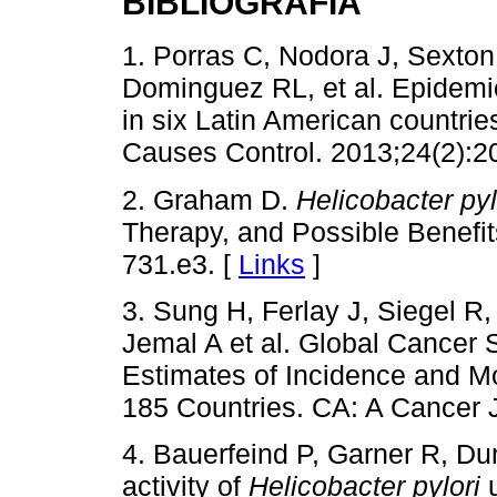
BIBLIOGRAFÍA
1. Porras C, Nodora J, Sexton
Dominguez RL, et al. Epidemi
in six Latin American countri
Causes Control. 2013;24(2):2
2. Graham D.
Helicobacter pyl
Therapy, and Possible Benefit
731.e3. [
Links
]
3. Sung H, Ferlay J, Siegel R
Jemal A et al. Global Cancer
Estimates of Incidence and Mo
185 Countries. CA: A Cancer J
4. Bauerfeind P, Garner R, D
activity of
Helicobacter pylori
u