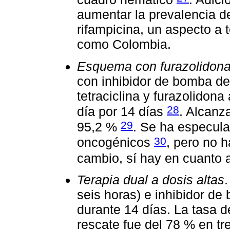
aumentar la prevalencia d
rifampicina, un aspecto a
como Colombia.
Esquema con furazolidon
con inhibidor de bomba de
tetraciclina y furazolidon
28
día por 14 días
. Alcanz
29
95,2 %
. Se ha especula
30
oncogénicos
, pero no h
cambio, sí hay en cuanto 
Terapia dual a dosis altas
seis horas) e inhibidor de
durante 14 días. La tasa d
rescate fue del 78 % en tr