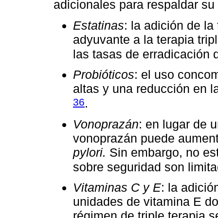
adicionales para respaldar su
Estatinas
: la adición de l
adyuvante a la terapia tri
las tasas de erradicación
Probióticos
: el uso conco
altas y una reducción en l
36
.
Vonoprazán
: en lugar de 
vonoprazán puede aumenta
pylori.
Sin embargo, no est
sobre seguridad son limit
Vitaminas C y E
: la adici
unidades de vitamina E dos
régimen de triple terapia