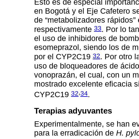
Esto es de especial importan
en Bogotá y el Eje Cafetero se
de “metabolizadores rápidos” 
33
respectivamente
. Por lo t
el uso de inhibidores de bomb
esomeprazol, siendo los de 
32
por el CYP2C19
. Por otro 
uso de bloqueadores de ácido
vonoprazán, el cual, con un m
mostrado excelente eficacia s
,
32
34
CYP2C19
.
Terapias adyuvantes
Experimentalmente, se han ev
para la erradicación de
H. pylo