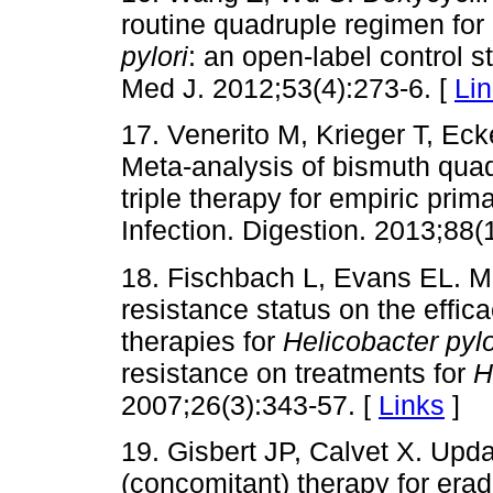
routine quadruple regimen for
pylori
: an open-label control 
Med J. 2012;53(4):273-6. [
Li
17. Venerito M, Krieger T, Eck
Meta-analysis of bismuth quad
triple therapy for empiric prim
Infection. Digestion. 2013;88(1
18. Fischbach L, Evans EL. Met
resistance status on the efficac
therapies for
Helicobacter pylo
resistance on treatments for
H
2007;26(3):343-57. [
Links
]
19. Gisbert JP, Calvet X. Upd
(concomitant) therapy for erad