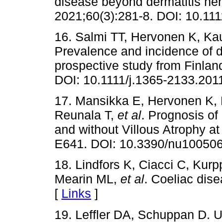
disease beyond dermatitis herp
2021;60(3):281-8. DOI: 10.111
16. Salmi TT, Hervonen K, Kau
Prevalence and incidence of de
prospective study from Finlan
DOI: 10.1111/j.1365-2133.201
17. Mansikka E, Hervonen K, K
Reunala T,
et al
. Prognosis of
and without Villous Atrophy at
E641. DOI: 10.3390/nu10050
18. Lindfors K, Ciacci C, Ku
Mearin ML,
et al
. Coeliac dise
[
Links
]
19. Leffler DA, Schuppan D. Up