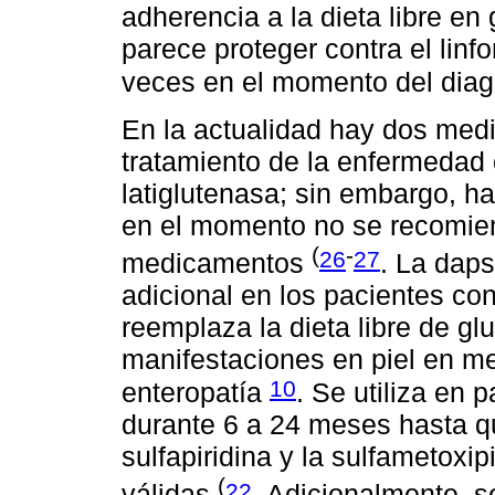
adherencia a la dieta libre e
parece proteger contra el lin
veces en el momento del dia
En la actualidad hay dos med
tratamiento de la enfermedad c
latiglutenasa; sin embargo, ha
en el momento no se recomie
(
-
26
27
medicamentos
. La dap
adicional en los pacientes con
reemplaza la dieta libre de gl
manifestaciones en piel en me
10
enteropatía
. Se utiliza en 
durante 6 a 24 meses hasta que
sulfapiridina y la sulfametoxip
(
22
válidas
. Adicionalmente, s