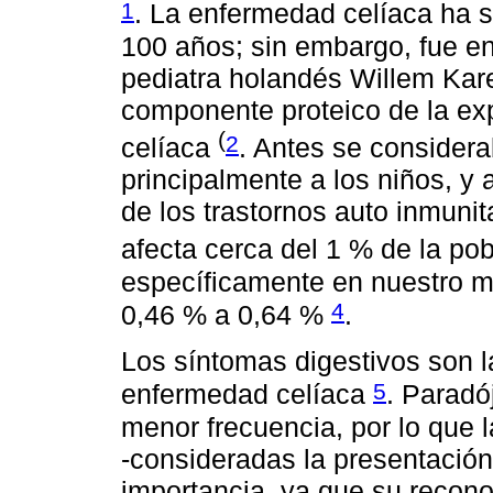
1
. La enfermedad celíaca ha 
100 años; sin embargo, fue e
pediatra holandés Willem Kare
componente proteico de la exp
(
2
celíaca
. Antes se consider
principalmente a los niños, 
de los trastornos auto inmun
afecta cerca del 1 % de la po
específicamente en nuestro me
4
0,46 % a 0,64 %
.
Los síntomas digestivos son la
5
enfermedad celíaca
. Paradó
menor frecuencia, por lo que l
-consideradas la presentación
importancia, ya que su recono