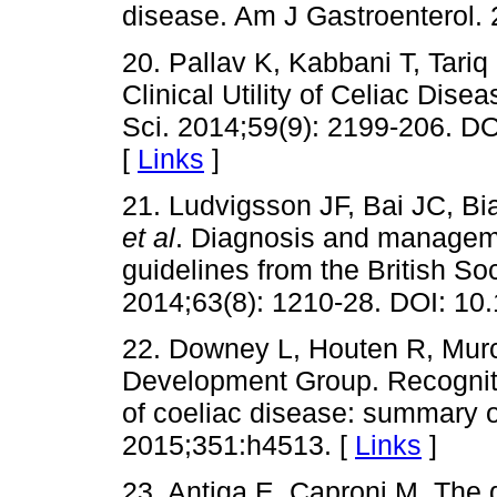
disease. Am J Gastroenterol. 
20. Pallav K, Kabbani T, Tariq
Clinical Utility of Celiac Dis
Sci. 2014;59(9): 2199-206. D
[
Links
]
21. Ludvigsson JF, Bai JC, Biag
et al
. Diagnosis and manageme
guidelines from the British So
2014;63(8): 1210-28. DOI: 10
22. Downey L, Houten R, Murc
Development Group. Recogni
of coeliac disease: summary 
2015;351:h4513. [
Links
]
23. Antiga E, Caproni M. The 