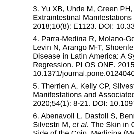
3. Yu XB, Uhde M, Green PH, A
Extraintestinal Manifestations
2018;10(8): E1123. DOI: 10.
4. Parra-Medina R, Molano-Go
Levin N, Arango M-T, Shoenfe
Disease in Latin America: A 
Regression. PLOS ONE. 2015;
10.1371/journal.pone.012404
5. Therrien A, Kelly CP, Silves
Manifestations and Associated
2020;54(1): 8-21. DOI: 10.
6. Abenavoli L, Dastoli S, Be
Silvestri M,
et al
. The Skin in
Side of the Coin. Medicina (M