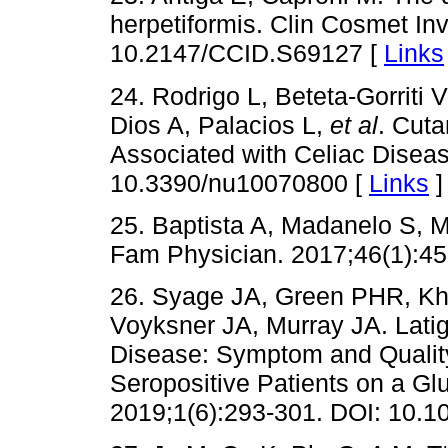
herpetiformis. Clin Cosmet In
10.2147/CCID.S69127 [
Links
24. Rodrigo L, Beteta-Gorriti
Dios A, Palacios L,
et al
. Cut
Associated with Celiac Diseas
10.3390/nu10070800 [
Links
]
25. Baptista A, Madanelo S, Mo
Fam Physician. 2017;46(1):45
26. Syage JA, Green PHR, Kh
Voyksner JA, Murray JA. Latig
Disease: Symptom and Quality
Seropositive Patients on a Gl
2019;1(6):293-301. DOI: 10.1