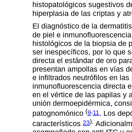
histopatológicos sugestivos des
hiperplasia de las criptas y at
El diagnóstico de la dermatiti
de piel e inmunofluorescencia
histológicos de la biopsia de 
ser inespecíficos, por lo que
directa el estándar de oro par
presentan ampollas en vías de
e infiltrados neutrófilos en la
inmunofluorescencia directa e
en el vértice de las papilas y
unión dermoepidérmica, cons
(
,
9
11
patognomónico
. Los dep
).
23
característicos
Adicionalme
acompañado con anti-tTG y en