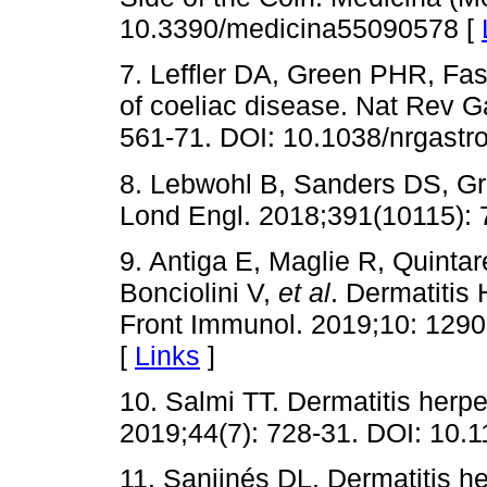
10.3390/medicina55090578 [
7. Leffler DA, Green PHR, Fas
of coeliac disease. Nat Rev G
561-71. DOI: 10.1038/nrgastr
8. Lebwohl B, Sanders DS, Gr
Lond Engl. 2018;391(10115): 
9. Antiga E, Maglie R, Quintare
Bonciolini V,
et al
. Dermatitis
Front Immunol. 2019;10: 129
[
Links
]
10. Salmi TT. Dermatitis herpe
2019;44(7): 728-31. DOI: 10.
11. Sanjinés DL. Dermatitis h