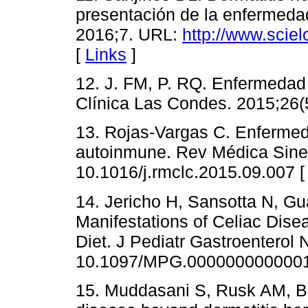
presentación de la enfermeda
2016;7. URL:
http://www.scie
[
Links
]
12. J. FM, P. RQ. Enfermedad
Clínica Las Condes. 2015;26(5
13. Rojas-Vargas C. Enferme
autoinmune. Rev Médica Siner
10.1016/j.rmclc.2015.09.007 
14. Jericho H, Sansotta N, Gua
Manifestations of Celiac Dise
Diet. J Pediatr Gastroenterol 
10.1097/MPG.000000000000
15. Muddasani S, Rusk AM, Ba