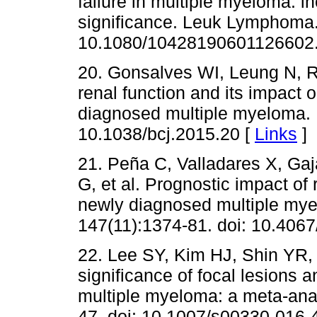
failure in multiple myeloma: i
significance. Leuk Lymphoma.
10.1080/10428190601126602.
20. Gonsalves WI, Leung N, R
renal function and its impact o
diagnosed multiple myeloma. 
10.1038/bcj.2015.20 [
Links
]
21. Peña C, Valladares X, Ga
G, et al. Prognostic impact of 
newly diagnosed multiple mye
147(11):1374-81. doi: 10.40
22. Lee SY, Kim HJ, Shin YR,
significance of focal lesions an
multiple myeloma: a meta-anal
47. doi: 10.1007/s00330-016-