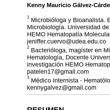
Kenny Mauricio Gálvez-Cárd
1
Microbióloga y Bioanalista. 
Microbiología. Universidad de
HEMO Hematopatía Molecular 
jeniffer.cuervo@udea.edu.co
2
Bacterióloga, magíster en Mi
Hematología, Docente Univers
investigación HEMO Hematopat
patelen17@gmail.com
3
Médico Internista - Hematólo
kennygalvez@gmail.com
RESUMEN