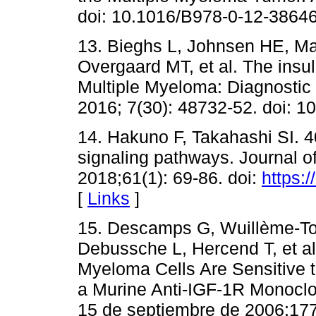
doi: 10.1016/B978-0-12-38646
13. Bieghs L, Johnsen HE, M
Overgaard MT, et al. The insul
Multiple Myeloma: Diagnostic 
2016; 7(30): 48732-52. doi: 1
14. Hakuno F, Takahashi SI.
signaling pathways. Journal o
2018;61(1): 69-86. doi:
https:
[
Links
]
15. Descamps G, Wuillème-Tou
Debussche L, Hercend T, et 
Myeloma Cells Are Sensitive to
a Murine Anti-IGF-1R Monocl
15 de septiembre de 2006;177