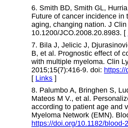
6. Smith BD, Smith GL, Hurri
Future of cancer incidence in
aging, changing nation. J Clin
10.1200/JCO.2008.20.8983. [
7. Bila J, Jelicic J, Djurasino
B, et al. Prognostic effect of c
with multiple myeloma. Clin
2015;15(7):416-9. doi:
https:/
[
Links
]
8. Palumbo A, Bringhen S, Lu
Mateos M V., et al. Personali
according to patient age and v
Myeloma Network (EMN). Blood
https://doi.org/10.1182/blood