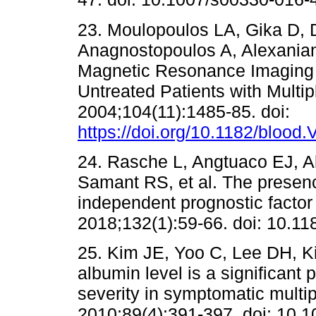
23. Moulopoulos LA, Gika D, 
Anagnostopoulos A, Alexanian 
Magnetic Resonance Imaging 
Untreated Patients with Multi
2004;104(11):1485-85. doi:
https://doi.org/10.1182/blood
24. Rasche L, Angtuaco EJ, 
Samant RS, et al. The presence
independent prognostic factor
2018;132(1):59‐66. doi: 10.1
25. Kim JE, Yoo C, Lee DH, 
albumin level is a significant 
severity in symptomatic mult
2010;89(4):391‐397. doi: 10.