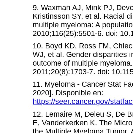
9. Waxman AJ, Mink PJ, Dev
Kristinsson SY, et al. Racial 
multiple myeloma: A populatio
2010;116(25):5501-6. doi: 10
10. Boyd KD, Ross FM, Chiec
WJ, et al. Gender disparities i
outcome of multiple myeloma.
2011;20(8):1703-7. doi: 10.1
11. Myeloma - Cancer Stat Fac
2020]. Disponible en:
https://seer.cancer.gov/statfa
12. Lemaire M, Deleu S, De 
E, Vanderkerken K. The Micro
the Multiple Myeloma Tumor. 