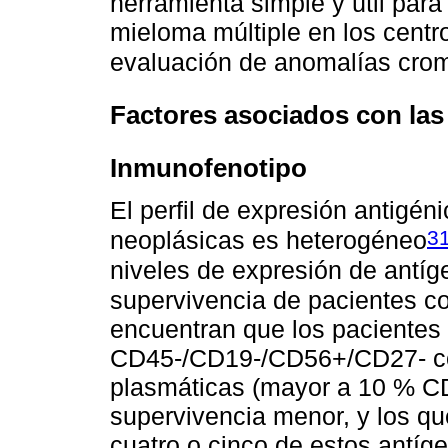
herramienta simple y útil para 
mieloma múltiple en los centr
evaluación de anomalías cr
Factores asociados con las 
Inmunofenotipo
El perfil de expresión antigén
3
neoplásicas es heterogéneo
niveles de expresión de antí
supervivencia de pacientes c
encuentran que los pacientes
CD45-/CD19-/CD56+/CD27- con
plasmáticas (mayor a 10 % C
supervivencia menor, y los q
cuatro o cinco de estos antíg