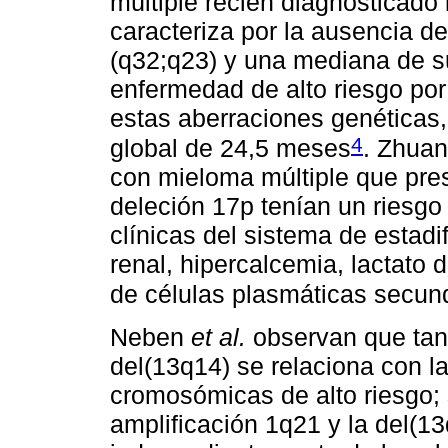
múltiple recién diagnosticado
caracteriza por la ausencia de
(q32;q23) y una mediana de s
enfermedad de alto riesgo por
estas aberraciones genéticas
4
global de 24,5 meses
. Zhua
con mieloma múltiple que pre
deleción 17p tenían un riesgo 
clínicas del sistema de estadif
renal, hipercalcemia, lactato
de células plasmáticas secun
Neben
et al.
observan que tan
del(13q14) se relaciona con l
cromosómicas de alto riesgo; 
amplificación 1q21 y la del(1