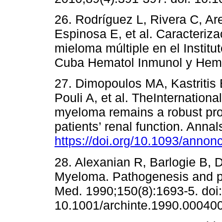
26. Rodríguez L, Rivera C, Are
Espinosa E, et al. Caracterizac
mieloma múltiple en el Instit
Cuba Hematol Inmunol y Hemo
27. Dimopoulos MA, Kastritis 
Pouli A, et al. TheInternationa
myeloma remains a robust prog
patients’ renal function. Anna
https://doi.org/10.1093/anno
28. Alexanian R, Barlogie B, D
Myeloma. Pathogenesis and pro
Med. 1990;150(8):1693-5. doi:
10.1001/archinte.1990.00040