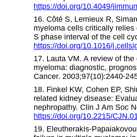
https://doi.org/10.4049/jimmu
16. Côté S, Lemieux R, Simard
myeloma cells critically relies 
S phase interval of the cell cy
https://doi.org/10.1016/j.cells
17. Lauta VM. A review of the 
myeloma: diagnostic, prognost
Cancer. 2003;97(10):2440‐245
18. Finkel KW, Cohen EP, Shir
related kidney disease: Evalu
nephropathy. Clin J Am Soc Ne
https://doi.org/10.2215/CJN.
19. Eleutherakis-Papaiakovou 