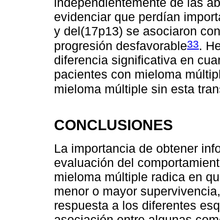
independientemente de las ab
evidenciar que perdían importa
y del(17p13) se asociaron con
33
progresión desfavorable
. H
diferencia significativa en cu
pacientes con mieloma múltipl
mieloma múltiple sin esta tra
CONCLUSIONES
La importancia de obtener info
evaluación del comportamiento
mieloma múltiple radica en q
menor o mayor supervivencia, 
respuesta a los diferentes es
asociación entre algunas como