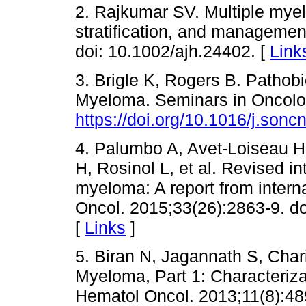
2. Rajkumar SV. Multiple myel
stratification, and managemen
doi: 10.1002/ajh.24402. [
Link
3. Brigle K, Rogers B. Pathob
Myeloma. Seminars in Oncolog
https://doi.org/10.1016/j.son
4. Palumbo A, Avet-Loiseau H
H, Rosinol L, et al. Revised in
myeloma: A report from intern
Oncol. 2015;33(26):2863-9. d
[
Links
]
5. Biran N, Jagannath S, Chari 
Myeloma, Part 1: Characteriza
Hematol Oncol. 2013;11(8):48