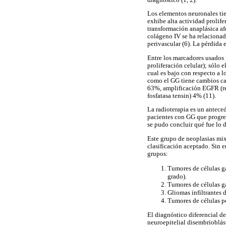
Los elementos neuronales tie
exhibe alta actividad prolife
transformación anaplásica afe
colágeno IV se ha relacionad
perivascular (6). La pérdida 
Entre los marcadores usados 
proliferación celular); sólo 
cual es bajo con respecto a 
como el GG tiene cambios car
63%, amplificación EGFR (r
fosfatasa tensin) 4% (11).
La radioterapia es un antece
pacientes con GG que progres
se pudo concluir qué fue lo 
Este grupo de neoplasias mix
clasificación aceptado. Sin 
grupos:
Tumores de células g
grado).
Tumores de células g
Gliomas infiltrantes 
Tumores de células p
El diagnóstico diferencial d
neuroepitelial disembrioblás