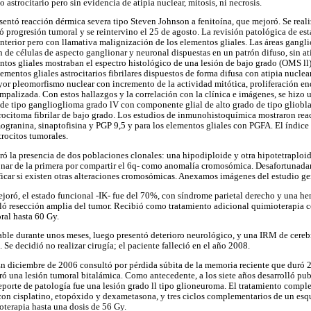
 astrocitario pero sin evidencia de atipia nuclear, mitosis, ni necrosis.
esentó reacción dérmica severa tipo Steven Johnson a fenitoína, que mejoró. Se rea
 progresión tumoral y se reintervino el 25 de agosto. La revisión patológica de es
 anterior pero con llamativa malignización de los elementos gliales. Las áreas gang
n de células de aspecto ganglionar y neuronal dispuestas en un patrón difuso, sin at
tos gliales mostraban el espectro histológico de una lesión de bajo grado (OMS ll)
ementos gliales astrocitarios fibrilares dispuestos de forma difusa con atipia nuclea
r pleomorfismo nuclear con incremento de la actividad mitótica, proliferación end
mpalizada. Con estos hallazgos y la correlación con la clínica e imágenes, se hizo
de tipo ganglioglioma grado lV con componente glial de alto grado de tipo gliobl
trocitoma fibrilar de bajo grado. Los estudios de inmunohistoquímica mostraron rea
granina, sinaptofisina y PGP 9,5 y para los elementos gliales con PGFA. El índice 
trocitos tumorales.
tró la presencia de dos poblaciones clonales: una hipodiploide y otra hipotetraploi
onar de la primera por compartir el 6q- como anomalía cromosómica. Desafortunadam
ficar si existen otras alteraciones cromosómicas. Anexamos imágenes del estudio ge
joró, el estado funcional -IK- fue del 70%, con síndrome parietal derecho y una he
eló resección amplia del tumor. Recibió como tratamiento adicional quimioterapia
ral hasta 60 Gy.
able durante unos meses, luego presentó deterioro neurológico, y una IRM de cereb
Se decidió no realizar cirugía; el paciente falleció en el año 2008.
 diciembre de 2006 consultó por pérdida súbita de la memoria reciente que duró 2
ró una lesión tumoral bitalámica. Como antecedente, a los siete años desarrolló pube
 reporte de patología fue una lesión grado ll tipo glioneuroma. El tratamiento compl
 con cisplatino, etopóxido y dexametasona, y tres ciclos complementarios de un esq
oterapia hasta una dosis de 56 Gy.