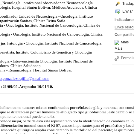
o
, Neurología - profesional observador en Neurooncología.
Traduç
rología, Hospital Simón Bolívar, Médicos Asociados, Clínica
Enviar 
ordinador Unidad de Neurocirugía - Oncología. Instituto
Indicadore
ganización Sanitas, Clínica Reina Sofía.
a - Oncología. Instituto Nacional de Cancerología, Clínica de
Links rela
ología - Oncología. Instituto Nacional de Cancerología, Clínica
Compartilh
Mais
jas
, Patología - Oncología. Instituto Nacional de Cancerología,
Mais
enetista. Instituto Colombiano de Genética y Oncología
Permali
ogía - Intervencionista Oncología. Instituto Nacional de
dores, Clínica Saludcoop.
rna - Reumatología. Hospital Simón Bolívar.
o.gonzaleztrujillo@gmail.com
: 21/09/09. Aceptado: 10/01/10.
definen como tumores mixtos conformados por células de glía y neurona; son cons
ue se diferencian por ser tumores de alto grado tipo glioblastoma; este cambio se 
omponente neuronal puede tenerlo.
conoce mejor, parte de esto esta representado por la identificación de cambios en lo
diferenciación tumoral como el Ki 67, ambos importantes para el pronóstico y las d
a resección quirúrgica amplia considerando la morbilidad del paciente; la quimioter