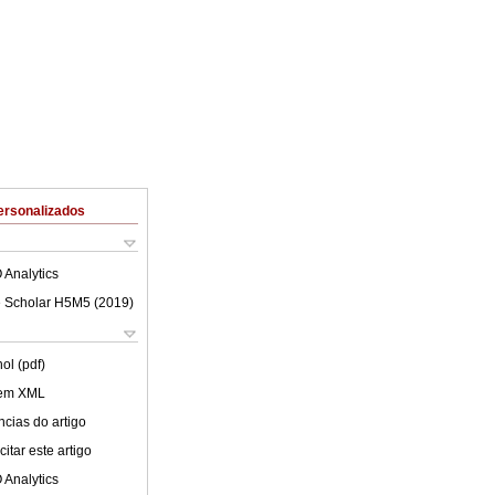
ersonalizados
 Analytics
 Scholar H5M5 (
2019
)
ol (pdf)
 em XML
cias do artigo
itar este artigo
 Analytics