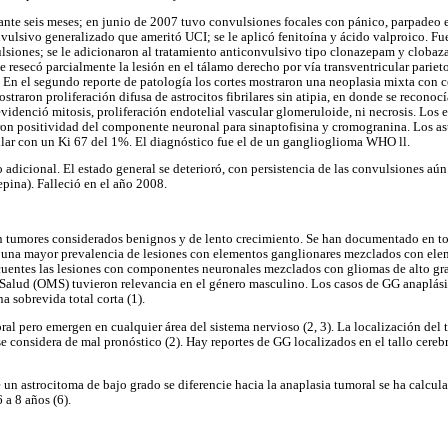
ante seis meses; en junio de 2007 tuvo convulsiones focales con pánico, parpadeo 
vulsivo generalizado que ameritó UCI; se le aplicó fenitoína y ácido valproico. Fu
ulsiones; se le adicionaron al tratamiento anticonvulsivo tipo clonazepam y clobaza
e resecó parcialmente la lesión en el tálamo derecho por vía transventricular pariet
 En el segundo reporte de patología los cortes mostraron una neoplasia mixta con 
ostraron proliferación difusa de astrocitos fibrilares sin atipia, en donde se reconoc
evidenció mitosis, proliferación endotelial vascular glomeruloide, ni necrosis. Los 
n positividad del componente neuronal para sinaptofisina y cromogranina. Los ast
brilar con un Ki 67 del 1%. El diagnóstico fue el de un ganglioglioma WHO ll.
 adicional. El estado general se deterioró, con persistencia de las convulsiones aún
pina). Falleció en el año 2008.
 tumores considerados benignos y de lento crecimiento. Se han documentado en tod
a una mayor prevalencia de lesiones con elementos ganglionares mezclados con elem
cuentes las lesiones con componentes neuronales mezclados con gliomas de alto g
Salud (OMS) tuvieron relevancia en el género masculino. Los casos de GG anaplási
 sobrevida total corta (1).
al pero emergen en cualquier área del sistema nervioso (2, 3). La localización del 
considera de mal pronóstico (2). Hay reportes de GG localizados en el tallo cerebra
un astrocitoma de bajo grado se diferencie hacia la anaplasia tumoral se ha calcula
 a 8 años (6).