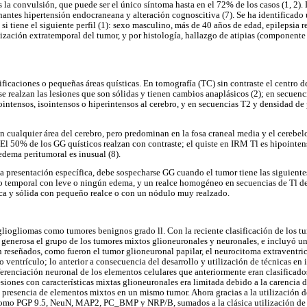
 la convulsión, que puede ser el único síntoma hasta en el 72% de los casos (1, 2).
ntes hipertensión endocraneana y alteración cognoscitiva (7). Se ha identificado 
si tiene el siguiente perfil (1): sexo masculino, más de 40 años de edad, epilepsia re
ización extratemporal del tumor, y por histología, hallazgo de atipias (componente 
ificaciones o pequeñas áreas quísticas. En tomografía (TC) sin contraste el centro d
 se realzan las lesiones que son sólidas y tienen cambios anaplásicos (2); en secuen
ntensos, isointensos o hiperintensos al cerebro, y en secuencias T2 y densidad de 
n cualquier área del cerebro, pero predominan en la fosa craneal media y el cerebelo
El 50% de los GG quísticos realzan con contraste; el quiste en IRM Tl es hipointens
edema peritumoral es inusual (8).
presentación específica, debe sospecharse GG cuando el tumor tiene las siguientes c
lo temporal con leve o ningún edema, y un realce homogéneo en secuencias de Tl d
ca y sólida con pequeño realce o con un nódulo muy realzado.
iogliomas como tumores benignos grado ll. Con la reciente clasificación de los tu
 generosa el grupo de los tumores mixtos glioneuronales y neuronales, e incluyó un
n reseñados, como fueron el tumor glioneuronal papilar, el neurocitoma extraventric
o ventrículo; lo anterior a consecuencia del desarrollo y utilización de técnicas e
iferenciación neuronal de los elementos celulares que anteriormente eran clasificado
esiones con características mixtas glioneuronales era limitada debido a la carencia 
la presencia de elementos mixtos en un mismo tumor. Ahora gracias a la utilización
omo PGP 9.5, NeuN, MAP2, PC_BMP y NRP/B, sumados a la clásica utilización de s