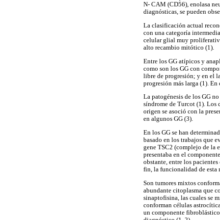
N- CAM (CD56), enolasa neur
diagnósticas, se pueden obser
La clasificación actual recon
con una categoría intermedia
celular glial muy proliferat
alto recambio mitótico (1).
Entre los GG atípicos y anap
como son los GG con componen
libre de progresión; y en el
progresión más larga (1). E
La patogénesis de los GG no 
síndrome de Turcot (1). Los d
origen se asoció con la pres
en algunos GG (3).
En los GG se han determinado
basado en los trabajos que e
gene TSC2 (complejo de la es
presentaba en el componente 
obstante, entre los pacientes
fin, la funcionalidad de esta 
Son tumores mixtos conforma
abundante citoplasma que con
sinaptofisina, las cuales se 
conforman células astrocítica
un componente fibroblástico
diagnóstico (1, 2).