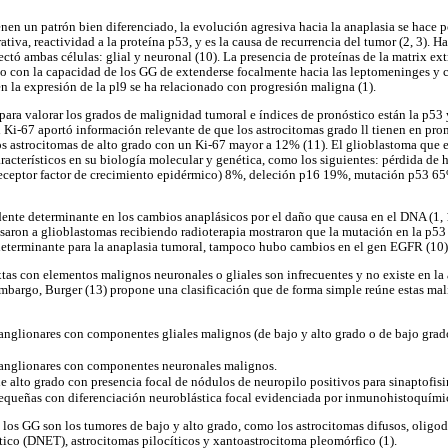
nen un patrón bien diferenciado, la evolución agresiva hacia la anaplasia se hace 
rativa, reactividad a la proteína p53, y es la causa de recurrencia del tumor (2, 3). H
ctó ambas células: glial y neuronal (10). La presencia de proteínas de la matrix ext
o con la capacidad de los GG de extenderse focalmente hacia las leptomeninges y 
en la expresión de la pl9 se ha relacionado con progresión maligna (1).
para valorar los grados de malignidad tumoral e índices de pronóstico están la p53 
el Ki-67 aportó información relevante de que los astrocitomas grado ll tienen en pr
los astrocitomas de alto grado con un Ki-67 mayor a 12% (11). El glioblastoma qu
acterísticos en su biología molecular y genética, como los siguientes: pérdida de
eceptor factor de crecimiento epidérmico) 8%, deleción p16 19%, mutación p53 
dente determinante en los cambios anaplásicos por el daño que causa en el DNA (1, 
aron a glioblastomas recibiendo radioterapia mostraron que la mutación en la p53 
determinante para la anaplasia tumoral, tampoco hubo cambios en el gen EGFR (10)
tas con elementos malignos neuronales o gliales son infrecuentes y no existe en la
embargo, Burger (13) propone una clasificación que de forma simple reúne estas ma
anglionares con componentes gliales malignos (de bajo y alto grado o de bajo grad
anglionares con componentes neuronales malignos.
de alto grado con presencia focal de nódulos de neuropilo positivos para sinaptofisi
equeñas con diferenciación neuroblástica focal evidenciada por inmunohistoquímic
e los GG son los tumores de bajo y alto grado, como los astrocitomas difusos, olig
tico (DNET), astrocitomas pilocíticos y xantoastrocitoma pleomórfico (1).