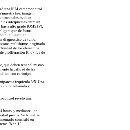
lizó una IRM cerebrocontrol
ta muestra fue: imagen
lioneuronales estaban
ipias interpuestas entre un
 hasta alto grado (OMS lV),
r ligera que de forma
otelial vascular
 un diagnóstico de tumor
astoma multiforme, originado
ctividad de los elementos
de proliferación Ki 67 fue de
de, que deben tener el mismo
ente la calidad de las
nético con cariotipo.
miparesia izquierda 3/5. Una
 con temozolamida y
rocontrol reveló una
4 horas, y mediante una
rtad precoz. Se le realizó
ementario consistió en
uema "8 en 1".