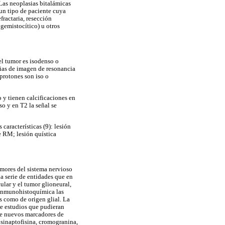
 Las neoplasias bitalámicas
un tipo de paciente cuya
fractaria, resección
gemistocítico) u otros
el tumor es isodenso o
cias de imagen de resonancia
protones son iso o
 y tienen calcificaciones en
o y en T2 la señal se
aracterísticas (9): lesión
e RM; lesión quística
mores del sistema nervioso
a serie de entidades que en
ular y el tumor glioneural,
n inmunohistoquímica las
s como de origen glial. La
de estudios que pudieran
 de nuevos marcadores de
inaptofisina, cromogranina,