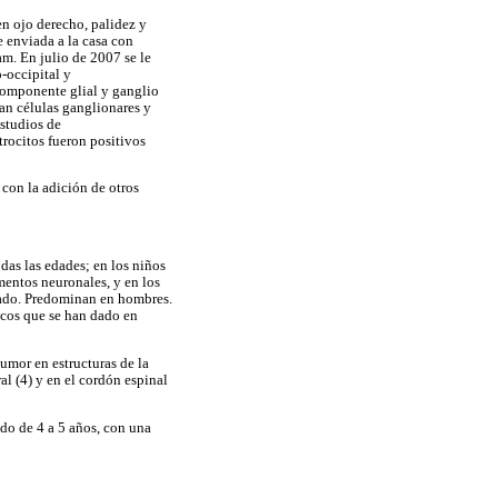
en ojo derecho, palidez y
e enviada a la casa con
m. En julio de 2007 se le
o-occipital y
componente glial y ganglio
ían células ganglionares y
estudios de
rocitos fueron positivos
 con la adición de otros
as las edades; en los niños
entos neuronales, y en los
rado. Predominan en hombres.
cos que se han dado en
tumor en estructuras de la
l (4) y en el cordón espinal
do de 4 a 5 años, con una