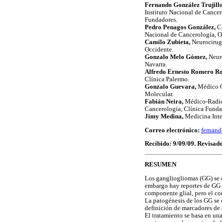
Fernando González Trujill
Instituto Nacional de Cance
Fundadores.
Pedro Penagos González,
Co
Nacional de Cancerología, Or
Camilo Zubieta,
Neurocirugí
Occidente.
Gonzalo Melo Gómez,
Neur
Navarra.
Alfredo Ernesto Romero Ro
Clínica Palermo.
Gonzalo Guevara,
Médico G
Molecular.
Fabián Neira,
Médico-Radiol
Cancerología, Clínica Funda
Jimy Medina,
Medicina Inte
Correo electrónico:
fernand
Recibido: 9/09/09. Revisado
RESUMEN
Los gangliogliomas (GG) se 
embargo hay reportes de GG q
componente glial, pero el c
La patogénesis de los GG se 
definición de marcadores de 
El tratamiento se basa en un