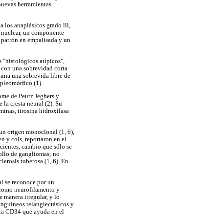
nuevas herramientas
a los anaplásicos grado lll,
o nuclear, un componente
n patrón en empalisada y un
 "histológicos atípicos",
 con una sobrevidad corta
mina una sobrevida libre de
pleomórfico (1).
rome de Peutz Jeghers y
la cresta neural (2). Su
inas, tirosina hidroxilasa
un origen monoclonal (1, 6),
 y cols, reportaron en el
cientes, cambio que sólo se
rollo de gangliomas; no
lerosis tuberosa (1, 6). En
l se reconoce por un
s como neurofilamento y
 manera irregular, y lo
sanguíneos telangiectásicos y
ara CD34 que ayuda en el