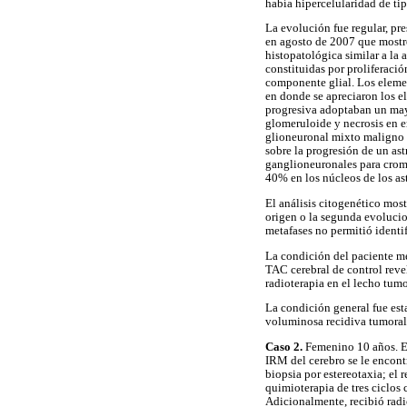
había hipercelularidad de tipo
La evolución fue regular, pr
en agosto de 2007 que mostró
histopatológica similar a la
constituidas por proliferació
componente glial. Los elemen
en donde se apreciaron los el
progresiva adoptaban un mayo
glomeruloide y necrosis en e
glioneuronal mixto maligno 
sobre la progresión de un as
ganglioneuronales para cromo
40% en los núcleos de los as
El análisis citogenético mos
origen o la segunda evoluci
metafases no permitió identi
La condición del paciente me
TAC cerebral de control rev
radioterapia en el lecho tumo
La condición general fue est
voluminosa recidiva tumoral. 
Caso 2.
Femenino 10 años. En
IRM del cerebro se le encont
biopsia por estereotaxia; el
quimioterapia de tres ciclos
Adicionalmente, recibió radi