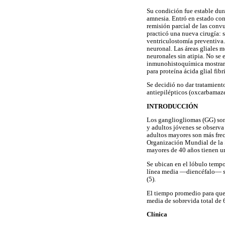
Su condición fue estable dur
amnesia. Entró en estado con
remisión parcial de las conv
practicó una nueva cirugía: s
ventriculostomía preventiva.
neuronal. Las áreas gliales m
neuronales sin atipia. No se 
inmunohistoquímica mostraro
para proteína ácida glial fi
Se decidió no dar tratamiento
antiepilépticos (oxcarbamaze
INTRODUCCIÓN
Los gangliogliomas (GG) son
y adultos jóvenes se observ
adultos mayores son más fre
Organización Mundial de la 
mayores de 40 años tienen una
Se ubican en el lóbulo tempor
línea media —diencéfalo— se 
(5).
El tiempo promedio para que 
media de sobrevida total de 6
Clínica