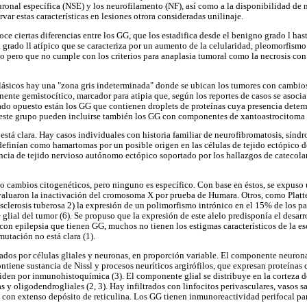
onal específica (NSE) y los neurofilamento (NF), así como a la disponibilidad de 
var estas características en lesiones otrora consideradas unilinaje.
oce ciertas diferencias entre los GG, que los estadifica desde el benigno grado l hast
 grado ll atípico que se caracteriza por un aumento de la celularidad, pleomorfism
ivo pero que no cumple con los criterios para anaplasia tumoral como la necrosis co
lásicos hay una "zona gris indeterminada" donde se ubican los tumores con cambios
te gemistocítico, marcador para atipia que, según los reportes de casos se asocia
 lado opuesto están los GG que contienen droplets de proteínas cuya presencia deter
n este grupo pueden incluirse también los GG con componentes de xantoastrocitoma 
está clara. Hay casos individuales con historia familiar de neurofibromatosis, sínd
efinían como hamartomas por un posible origen en las células de tejido ectópico de 
encia de tejido nervioso autónomo ectópico soportado por los hallazgos de catecolam
 cambios citogenéticos, pero ninguno es específico. Con base en éstos, se expuso 
valuaron la inactivación del cromosoma X por prueba de Humara. Otros, como Platten
clerosis tuberosa 2) la expresión de un polimorfismo intrónico en el 15% de los pa
glial del tumor (6). Se propuso que la expresión de este alelo predisponía el desar
 con epilepsia que tienen GG, muchos no tienen los estigmas característicos de la esc
mutación no está clara (1).
dos por células gliales y neuronas, en proporción variable. El componente neurona
tiene sustancia de Nissl y procesos neuríticos argirófilos, que expresan proteína
miden por inmunohistoquímica (3). El componente glial se distribuye en la corteza de
s y oligodendrogliales (2, 3). Hay infiltrados con linfocitos perivasculares, vasos 
 con extenso depósito de reticulina. Los GG tienen inmunoreactividad perifocal p