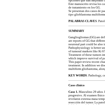
opciones que han mejorado l
Este manuscrito revisa los c
de tratamiento en los GG.
Se presentan dos casos de pac
tipo glioblastoma multiforme
PALABRAS CLAVES
. Pato
SUMMARY
Gangliogliomas (GG) are def
are reports of GG that diffe
neuronal part could be also 
Pathophysiology is better und
of tumoral markers like Ki 6
Treatment of these tumors im
which improve survival of pat
This paper review recent cha
treatment. In addition we di
multiform gliobastoma, along
KEY WORDS
. Pathology, c
Caso clínico
Caso 1.
Masculino 29 años. En
progresivo. Al examen físico
revelaron extensa masa tempo
resección del tumor. La pato