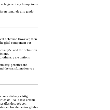
a, la genética y las opciones
cia un tumor de alto grado
cal behavior. However, there
 the glial component but
nes at p53 and the definition
isions.
diotherapy are options
emistry, genetics and
nd the transformation to a
 con cefalea y vértigo
studios de TAC e RM cerebral
res días después con
ias, en los elementos gliales