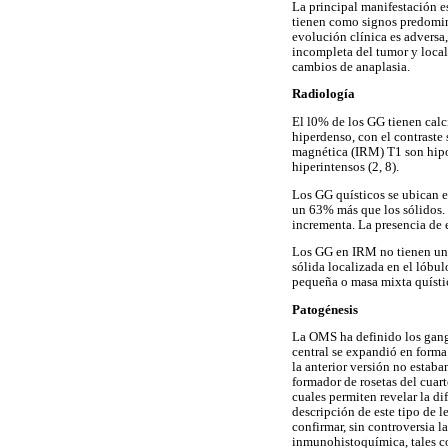
La principal manifestación es
tienen como signos predomina
evolución clínica es adversa, 
incompleta del tumor y local
cambios de anaplasia.
Radiología
El l0% de los GG tienen calc
hiperdenso, con el contraste
magnética (IRM) T1 son hipoi
hiperintensos (2, 8).
Los GG quísticos se ubican e
un 63% más que los sólidos. 
incrementa. La presencia de 
Los GG en IRM no tienen una 
sólida localizada en el lóbu
pequeña o masa mixta quísti
Patogénesis
La OMS ha definido los gangl
central se expandió en forma
la anterior versión no estaba
formador de rosetas del cuart
cuales permiten revelar la d
descripción de este tipo de l
confirmar, sin controversia 
inmunohistoquímica, tales c