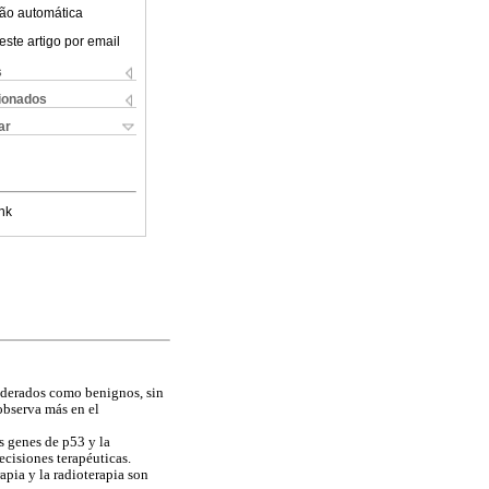
ão automática
este artigo por email
s
cionados
ar
nk
iderados como benignos, sin
observa más en el
s genes de p53 y la
ecisiones terapéuticas.
apia y la radioterapia son