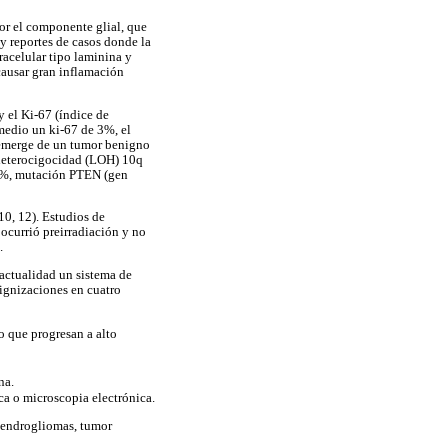
por el componente glial, que
ay reportes de casos donde la
racelular tipo laminina y
causar gran inflamación
y el Ki-67 (índice de
omedio un ki-67 de 3%, el
e emerge de un tumor benigno
 heterocigocidad (LOH) 10q
65%, mutación PTEN (gen
10, 12). Estudios de
ocurrió preirradiación y no
.
 actualidad un sistema de
lignizaciones en cuatro
o que progresan a alto
na.
a o microscopia electrónica.
odendrogliomas, tumor