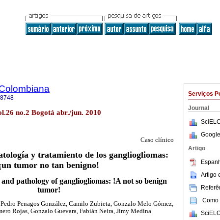
 Colombiana
Serviços P
-8748
Journal
l.26 no.2 Bogotá abr./jun. 2010
SciELO
Google
Caso clínico
Artigo
atología y tratamiento de los gangliogliomas:
Espanh
¡un tumor no tan benigno!
Artigo
and pathology of gangliogliomas: !A not so benign
Referên
tumor!
Como c
, Pedro Penagos González, Camilo Zubieta, Gonzalo Melo Gómez,
mero Rojas, Gonzalo Guevara, Fabián Neira, Jimy Medina
SciELO