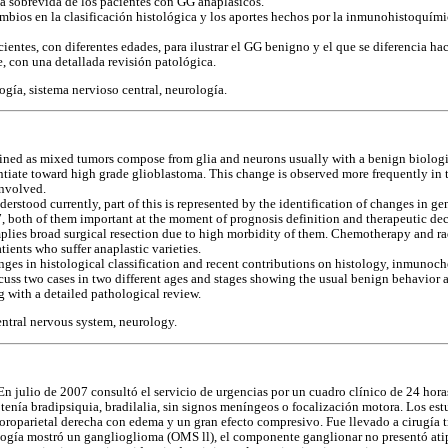
a sobrevida de los pacientes con GG anaplásicos.
ambios en la clasificación histológica y los aportes hechos por la inmunohistoquímic
ientes, con diferentes edades, para ilustrar el GG benigno y el que se diferencia ha
, con una detallada revisión patológica.
logía, sistema nervioso central, neurología.
ined as mixed tumors compose from glia and neurons usually with a benign biologi
rentiate toward high grade glioblastoma. This change is observed more frequently in
involved.
erstood currently, part of this is represented by the identification of changes in ge
7, both of them important at the moment of prognosis definition and therapeutic dec
plies broad surgical resection due to high morbidity of them. Chemotherapy and ra
ients who suffer anaplastic varieties.
nges in histological classification and recent contributions on histology, inmunoch
scuss two cases in two different ages and stages showing the usual benign behavior a
 with a detailed pathological review.
entral nervous system, neurology.
 julio de 2007 consultó el servicio de urgencias por un cuadro clínico de 24 horas
 tenía bradipsiquia, bradilalia, sin signos meníngeos o focalización motora. Los e
roparietal derecha con edema y un gran efecto compresivo. Fue llevado a cirugía t
logía mostró un ganglioglioma (OMS ll), el componente ganglionar no presentó atip