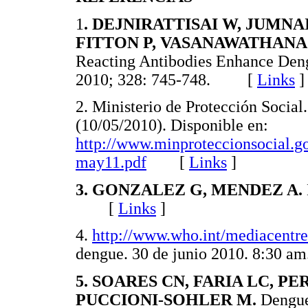
1
. DEJNIRATTISAI W, JUMNA
FITTON P, VASANAWATHANA 
Reacting Antibodies Enhance Deng
2010; 328: 745-748. [
Links
]
2. Ministerio de Protección Social
(10/05/2010). Disponible en:
http://www.minproteccionsocial.
may11.pdf
[
Links
]
3. GONZALEZ G, MENDEZ A.
[
Links
]
4.
http://www.who.int/mediacentre/
dengue. 30 de junio 2010. 8:3
5. SOARES CN, FARIA LC, PE
PUCCIONI-SOHLER M.
Dengue 