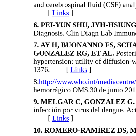
and cerebrospinal fluid (CSF) anal
[
Links
]
6. PEI-YUN SHU, JYH-HSIUNG
Diagnosis. Clin Diagn Lab Immu
7. AY H, BUONANNO FS, SCH
GONZALEZ RG, ET AL.
Poster
hypertension: utility of diffusion
1376. [
Links
]
8.
http://www.who.int/mediacentre/f
hemorrágico OMS.30 de junio 
9. MELGAR C, GONZALEZ G.
infección por virus del dengue. A
[
Links
]
10. ROMERO-RAMÍREZ DS, 