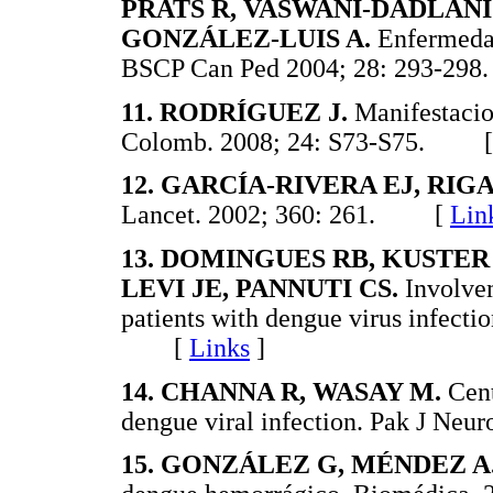
PRATS R, VASWANI-DADLANI
GONZÁLEZ-LUIS A.
Enfermedad
BSCP Can Ped 2004; 28: 293-
11. RODRÍGUEZ J.
Manifestacio
Colomb. 2008; 24: S73-S75. 
12. GARCÍA-RIVERA EJ, RIG
Lancet. 2002; 360: 261. [
Lin
13. DOMINGUES RB, KUSTER
LEVI JE, PANNUTI CS.
Involvem
patients with dengue virus infecti
[
Links
]
14. CHANNA R, WASAY M.
Cent
dengue viral infection. Pak J Ne
15. GONZÁLEZ G, MÉNDEZ A