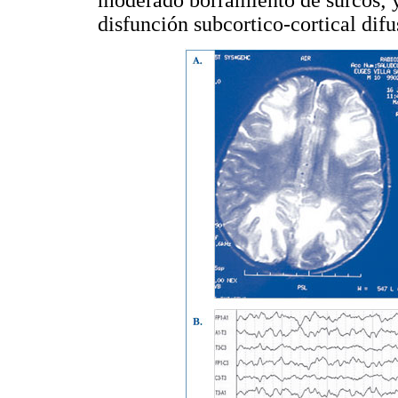
moderado borramiento de surcos; 
disfunción subcortico-cortical difus