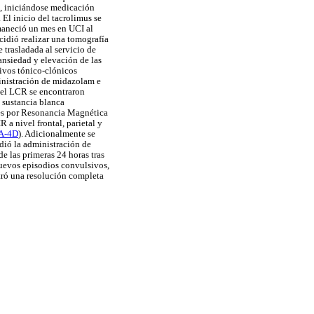
a, iniciándose medicación
El inicio del tacrolimus se
rmaneció un mes en UCI al
cidió realizar una tomografía
e trasladada al servicio de
 ansiedad y elevación de las
ivos tónico-clónicos
ministración de midazolam e
 del LCR se encontraron
 sustancia blanca
es por Resonancia Magnética
a nivel frontal, parietal y
4A-4D
). Adicionalmente se
dió la administración de
e las primeras 24 horas tras
nuevos episodios convulsivos,
tró una resolución completa