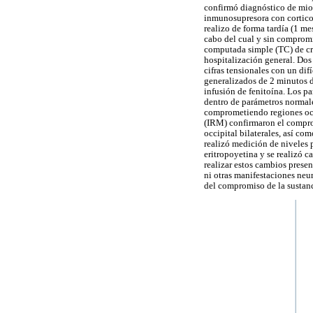
confirmó diagnóstico de mioc
inmunosupresora con corticoi
realizo de forma tardía (1 me
cabo del cual y sin compromi
computada simple (TC) de cr
hospitalización general. Dos 
cifras tensionales con un difí
generalizados de 2 minutos d
infusión de fenitoína. Los pa
dentro de parámetros normale
comprometiendo regiones occi
(IRM) confirmaron el comprom
occipital bilaterales, así c
realizó medición de niveles
eritropoyetina y se realizó c
realizar estos cambios prese
ni otras manifestaciones neu
del compromiso de la sustanc