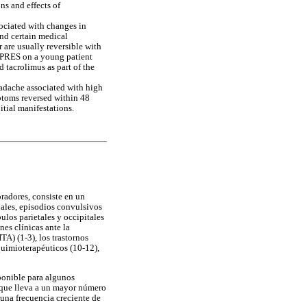
ns and effects of
ociated with changes in
nd certain medical
 are usually reversible with
f PRES on a young patient
 tacrolimus as part of the
headache associated with high
ptoms reversed within 48
itial manifestations.
radores, consiste en un
uales, episodios convulsivos
ulos parietales y occipitales
nes clínicas ante la
TA) (1-3), los trastornos
quimioterapéuticos (10-12),
sponible para algunos
o que lleva a un mayor número
 una frecuencia creciente de