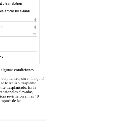
ic translation
is article by e-mail
ks
nk
y algunas condiciones
precipitantes; sin embargo el
se le realizó trasplante
nte trasplantado. En la
 tensionales elevadas,
cas revirtieron en las 48
después de las