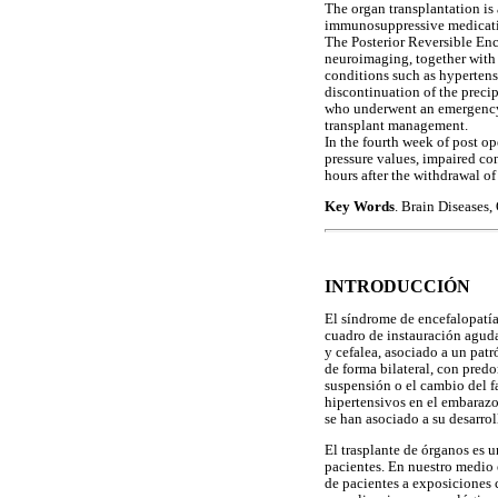
The organ transplantation is 
immunosuppressive medicatio
The Posterior Reversible En
neuroimaging, together with
conditions such as hypertensi
discontinuation of the preci
who underwent an emergency he
transplant management.
In the fourth week of post op
pressure values, impaired co
hours after the withdrawal o
Key Words
. Brain Diseases
INTRODUCCIÓN
El síndrome de encefalopatía
cuadro de instauración aguda
y cefalea, asociado a un pat
de forma bilateral, con predo
suspensión o el cambio del fa
hipertensivos en el embarazo
se han asociado a su desarrol
El trasplante de órganos es u
pacientes. En nuestro medio 
de pacientes a exposiciones 