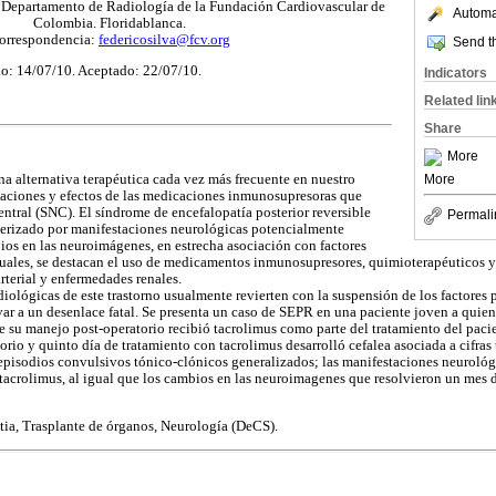
epartamento de Radiología de la Fundación Cardiovascular de
Automat
Colombia. Floridablanca.
orrespondencia:
federicosilva@fcv.org
Send th
o: 14/07/10. Aceptado: 22/07/10.
Indicators
Related lin
Share
More
More
na alternativa terapéutica cada vez más frecuente en nuestro
caciones y efectos de las medicaciones inmunosupresoras que
entral (SNC). El síndrome de encefalopatía posterior reversible
Permali
terizado por manifestaciones neurológicas potencialmente
bios en las neuroimágenes, en estrecha asociación con factores
 cuales, se destacan el uso de medicamentos inmunosupresores, quimioterapéuticos 
terial y enfermedades renales.
adiológicas de este trastorno usualmente revierten con la suspensión de los factores 
ar a un desenlace fatal. Se presenta un caso de SEPR en una paciente joven a quien 
e su manejo post-operatorio recibió tacrolimus como parte del tratamiento del pacie
rio y quinto día de tratamiento con tacrolimus desarrolló cefalea asociada a cifras
 episodios convulsivos tónico-clónicos generalizados; las manifestaciones neurológi
l tacrolimus, al igual que los cambios en las neuroimagenes que resolvieron un mes 
tia, Trasplante de órganos, Neurología (DeCS).