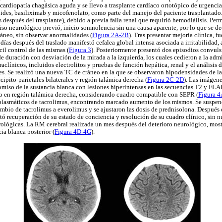
ardiopatía chagásica aguda y se llevo a trasplante cardíaco ortotópico de urgenci
des, basiliximab y micofenolato, como parte del manejo del paciente trasplantado. 
s después del trasplante), debido a previa falla renal que requirió hemodiálisis. Pe
so neurológico previó, inicio somnolencia sin una causa aparente, por lo que se de
áneo, sin observar anormalidades (
Figura 2A-2B
). Tras presentar mejoría clínica, fu
días después del traslado manifestó cefalea global intensa asociada a irritabilidad,
cil control de las mismas (
Figura 3
). Posteriormente presentó dos episodios convuls
e duración con desviación de la mirada a la izquierda, los cuales cedieron a la ad
raclínicos, incluidos electrolitos y pruebas de función hepática, renal y el análisis
s. Se realizó una nueva TC de cráneo en la que se observaron hipodensidades de la
pito-parietales bilaterales y región talámica derecha (
Figura 2C-2D
). Las imágen
iso de la sustancia blanca con lesiones hiperintensas en las secuencias T2 y FLAIR 
omo en región talámica derecha, considerando cuadro compatible con SEPR (
Figura 
 plasmáticos de tacrolimus, encontrando marcado aumento de los mismos. Se suspen
ambio de tacrolimus a everolimus y se ajustaron las dosis de prednisolona. Después d
ntó recuperación de su estado de conciencia y resolución de su cuadro clínico, sin 
rológicas. La RM cerebral realizada un mes después del deterioro neurológico, mos
ia blanca posterior (
Figura 4D-4G
).