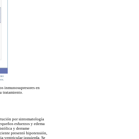
tos inmunosupresores en
u tratamiento.
itución por sintomatología
 pequeños esfuerzos y edema
istólica y derrame
ciente presentó hipotensión,
a ventricular izquierda. Se