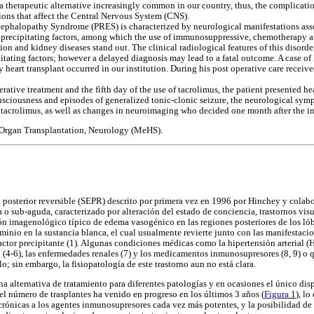
a therapeutic alternative increasingly common in our country, thus, the complicatio
ns that affect the Central Nervous System (CNS).
cephalopathy Syndrome (PRES) is characterized by neurological manifestations ass
 precipitating factors, among which the use of immunosuppressive, chemotherapy a
on and kidney diseases stand out. The clinical radiological features of this disorder
pitating factors; however a delayed diagnosis may lead to a fatal outcome. A case o
art transplant occurred in our institution. During his post operative care received
erative treatment and the fifth day of the use of tacrolimus, the patient presented 
nsciousness and episodes of generalized tonic-clonic seizure, the neurological sym
f tacrolimus, as well as changes in neuroimaging who decided one month after the in
, Organ Transplantation, Neurology (MeHS).
 posterior reversible (SEPR) descrito por primera vez en 1996 por Hinchey y colabo
 o sub-aguda, caracterizado por alteración del estado de conciencia, trastornos vis
rón imagenológico típico de edema vasogénico en las regiones posteriores de los lób
minio en la sustancia blanca, el cual usualmente revierte junto con las manifestacio
ctor precipitante (1). Algunas condiciones médicas como la hipertensión arterial (H
 (4-6), las enfermedades renales (7) y los medicamentos inmunosupresores (8, 9) o 
lo; sin embargo, la fisiopatología de este trastorno aun no está clara.
na alternativa de tratamiento para diferentes patologías y en ocasiones el único di
el número de trasplantes ha venido en progreso en los últimos 3 años (
Figura 1
), l
crónicas a los agentes inmunosupresores cada vez más potentes, y la posibilidad de