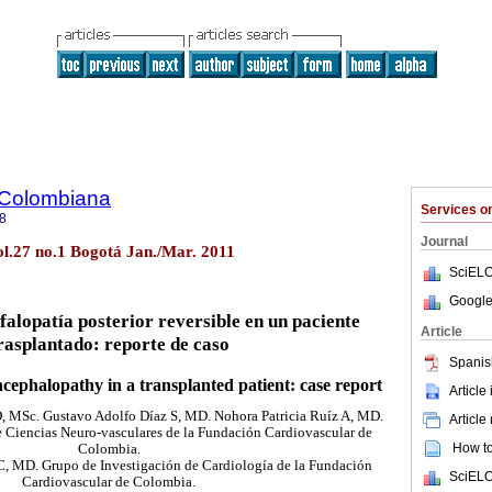
 Colombiana
Services 
8
Journal
l.27 no.1 Bogotá Jan./Mar. 2011
SciELO
Google
alopatía posterior reversible en un paciente
Article
rasplantado: reporte de caso
Spanis
ncephalopathy in a transplanted patient: case report
Article
D, MSc. Gustavo Adolfo Díaz S, MD. Nohora Patricia Ruíz A, MD.
Article
e Ciencias Neuro-vasculares de la Fundación Cardiovascular de
How to 
Colombia.
C, MD. Grupo de Investigación de Cardiología de la Fundación
SciELO
Cardiovascular de Colombia.