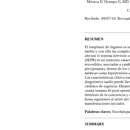
Mónica D. Ocampo G, MD. D
C
Recibido: 09/07/10. Revisad
RESUMEN
El trasplante de órganos es u
medio y con ello las compli
afectan el sistema nervioso c
(SEPR) es un trastorno carac
reversibles, asociadas a cam
precipitantes, dentro de los
médicas como hipertensión ar
Las características clinico-r
diagnóstico tardío puede llev
cardiaco de urgencia. Durant
cuarta semana de post-operato
deterioro de la conciencia y
horas siguientes al retiro de
manifestaciones iniciales.
Palabras claves
. Encefalopa
SUMMARY