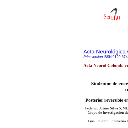
Acta Neurológica
Print version
ISSN
0120-874
Acta Neurol Colomb. vo
Síndrome de encef
t
Posterior reversible e
Federico Arturo Silva S, M
Grupo de Investigación d
Luis Eduardo Echeverría 