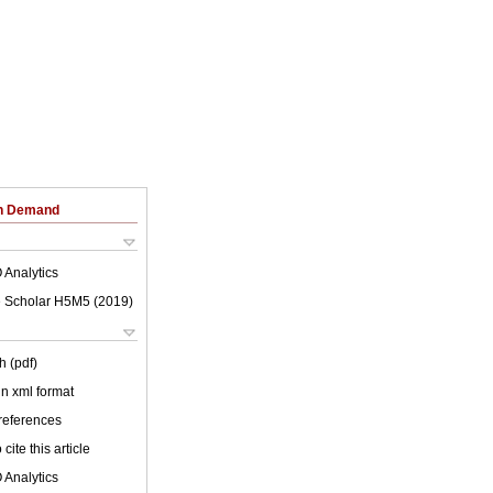
on Demand
 Analytics
 Scholar H5M5 (
2019
)
h (pdf)
 in xml format
 references
cite this article
 Analytics