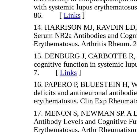
with systemic lupus erythematosus
86. [
Links
]
14. HARRISON MJ, RAVDIN LD, 
Serum NR2a Antibodies and Cogni
Erythematosus. Arthritis Rheum
15. DENBURG J, CARBOTTE R, D
cognitive function in systemic lu
7. [
Links
]
16. PAPERO P, BLUESTEIN H, WH
deficits and antineuronal antibodie
erythematosus. Clin Exp Rheum
17. MENON S, NEWMAN SP. A Long
Antibody Levels and Cognitive Fu
Erythematosus. Arthr Rheumati