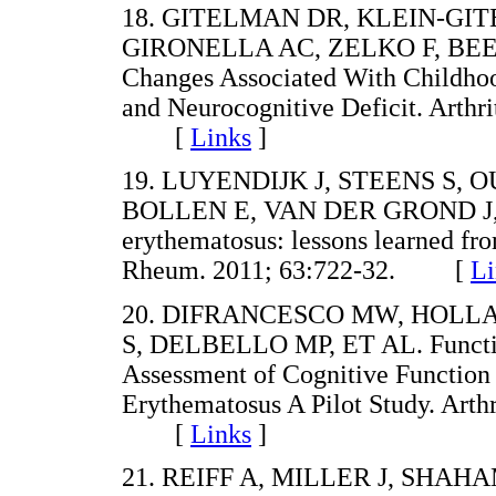
18. GITELMAN DR, KLEIN-GIT
GIRONELLA AC, ZELKO F, BEEB
Changes Associated With Childho
and Neurocognitive Deficit. Arthr
[
Links
]
19. LUYENDIJK J, STEENS S,
BOLLEN E, VAN DER GROND J, ET
erythematosus: lessons learned fr
Rheum. 2011; 63:722-32. [
Li
20. DIFRANCESCO MW, HOLLA
S, DELBELLO MP, ET AL. Functi
Assessment of Cognitive Function
Erythematosus A Pilot Study. Arth
[
Links
]
21. REIFF A, MILLER J, SHAHA