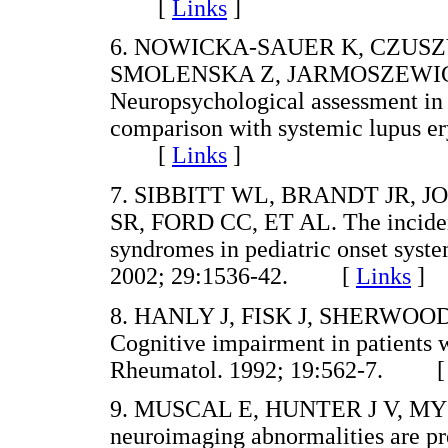
[
Links
]
6. NOWICKA-SAUER K, CZUSZ
SMOLENSKA Z, JARMOSZEWICZ
Neuropsychological assessment in 
comparison with systemic lupus e
[
Links
]
7. SIBBITT WL, BRANDT JR,
SR, FORD CC, ET AL. The incidenc
syndromes in pediatric onset syst
2002; 29:1536-42. [
Links
]
8. HANLY J, FISK J, SHERWOO
Cognitive impairment in patients 
Rheumatol. 1992; 19:562-7. 
9. MUSCAL E, HUNTER J V, MYON
neuroimaging abnormalities are pre