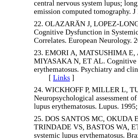
central nervous system lupus; long
emission computed tomography.
22. OLAZARÄN J, LOPEZ-LONGO
Cognitive Dysfunction in Systemi
Correlates. European Neurology
23. EMORI A, MATSUSHIMA E, 
MIYASAKA N, ET AL. Cognitive dy
erythematosus. Psychiatry and cli
[
Links
]
24. WICKHOFF P, MILLER L, T
Neuropsychological assessment of 
lupus erythematosus. Lupus. 19
25. DOS SANTOS MC, OKUDA 
TRINDADE VS, BASTOS WA, ET AL.
systemic lupus erythematosus. Bra