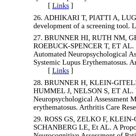
[
Links
]
26. ADHIKARI T, PIATTI A, LUGG
development of a screening too
27. BRUNNER HI, RUTH NM, G
ROEBUCK-SPENCER T, ET AL. Initi
Automated Neuropsychological As
Systemic Lupus Erythematosus. Ar
[
Links
]
28. BRUNNER H, KLEIN-GITE
HUMMEL J, NELSON S, ET AL. Val
Neuropsychological Assessment Me
erythematosus. Arthritis Care R
29. ROSS GS, ZELKO F, KLEI
SCHANBERG LE, Et AL. A Propose
Neurocognitive Assessment of Pati