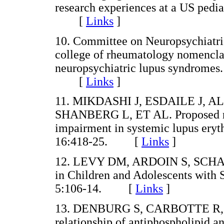
research experiences at a US pedia
[
Links
]
10. Committee on Neuropsychiatr
college of rheumatology nomenclat
neuropsychiatric lupus syndromes.
[
Links
]
11. MIKDASHI J, ESDAILE J, 
SHANBERG L, ET AL. Proposed res
impairment in systemic lupus eryth
16:418-25. [
Links
]
12. LEVY DM, ARDOIN S, SCHAN
in Children and Adolescents with 
5:106-14. [
Links
]
13. DENBURG S, CARBOTTE R,
relationship of antiphospholipid an