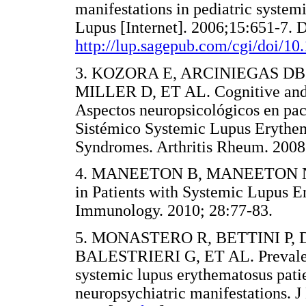
manifestations in pediatric system
Lupus [Internet]. 2006;15:651-7. D
http://lup.sagepub.com/cgi/doi/
3. KOZORA E, ARCINIEGAS DB
MILLER D, ET AL. Cognitive and N
Aspectos neuropsicológicos en pac
Sistémico Systemic Lupus Erythe
Syndromes. Arthritis Rheum. 2
4. MANEETON B, MANEETON N,
in Patients with Systemic Lupus Er
Immunology. 2010; 28:77-83.
5. MONASTERO R, BETTINI P, D
BALESTRIERI G, ET AL. Prevalenc
systemic lupus erythematosus pati
neuropsychiatric manifestations. J