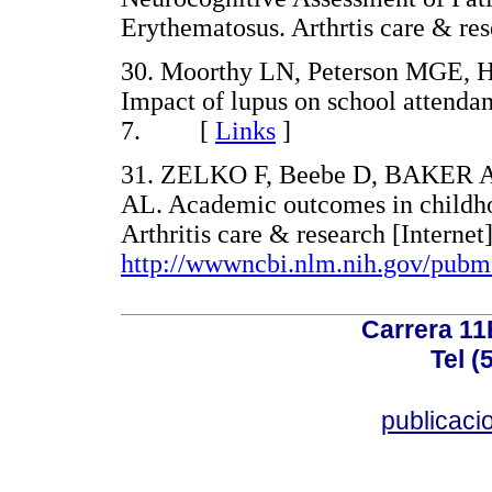
Erythematosus. Arthrtis care & 
30. Moorthy LN, Peterson MGE,
Impact of lupus on school attenda
7. [
Links
]
31. ZELKO F, Beebe D, BAKER A
AL. Academic outcomes in childho
Arthritis care & research [Interne
http://wwwncbi.nlm.nih.gov/pub
Carrera 11
Tel (
publicac