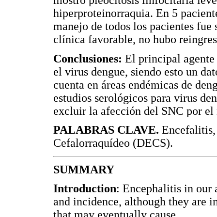
mostró pleocitosis linfocitaria lev
hiperproteinorraquia. En 5 pacien
manejo de todos los pacientes fue 
clínica favorable, no hubo reingres
Conclusiones:
El principal agente
el virus dengue, siendo esto un da
cuenta en áreas endémicas de deng
estudios serológicos para virus de
excluir la afección del SNC por e
PALABRAS CLAVE.
Encefalitis
Cefalorraquídeo (DECS).
SUMMARY
Introduction
: Encephalitis in our
and incidence, although they are i
that may eventually cause.