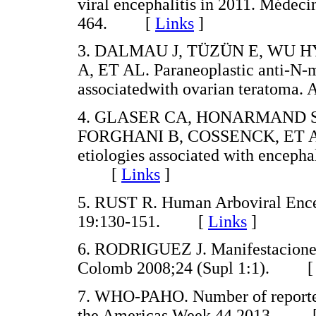
viral encephalitis in 2011. Médecin
464. [
Links
]
3. DALMAU J, TÜZÜN E, WU H
A, ET AL. Paraneoplastic anti-N-m
associatedwith ovarian teratom
4. GLASER CA, HONARMAND S
FORGHANI B, COSSENCK, ET AL. B
etiologies associated with encepha
[
Links
]
5. RUST R. Human Arboviral Encep
19:130-151. [
Links
]
6. RODRIGUEZ J. Manifestaciones
Colomb 2008;24 (Supl 1:1). 
7. WHO-PAHO. Number of reported
the Americas Week 44 2013. 