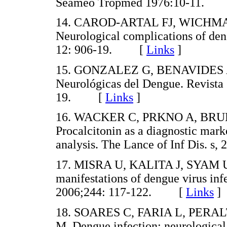
Seameo Tropmed 1976:10-11.
14. CAROD-ARTAL FJ, WICHMA
Neurological complications of den
12: 906-19. [
Links
]
15. GONZALEZ G, BENAVIDES A
Neurológicas del Dengue. Revista 
19. [
Links
]
16. WACKER C, PRKNO A, BR
Procalcitonin as a diagnostic mark
analysis. The Lance of Inf Dis.
17. MISRA U, KALITA J, SYAM U
manifestations of dengue virus inf
2006;244: 117-122. [
Links
]
18. SOARES C, FARIA L, PERA
M. Dengue infection: neurological 