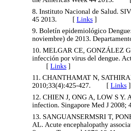
8. Instituto Nacional de Salud. 
45 2013. [
Links
]
9. Boletín epidemiológico Dengue
noviembre) de 2013. Departame
10. MELGAR CE, GONZÁLEZ G. Co
infección por virus del dengue. 
[
Links
]
11. CHANTHAMAT N, SATHIRAPAN
2010;33(4):425-427. [
Links
]
12. CHIEN J, ONG A, LOW S Y. An
infection. Singapore Med J 200
13. SANGUANSERMSRI T, PON
AL. Acute encephalopathy associa