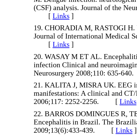
(CSF) analysis. Journal of the Neu
[
Links
]
19. CHORADIA M, RASTOGI H. Vira
Journal of International Medical 
[
Links
]
20. WASAY M ET AL. Encephalitis 
infection Clinical and neuroimagin
Neurosurgery 2008;110: 635-6
21. KALITA J, MISRA UK. EEG in d
manifestations: A clinical and CT
2006;117: 2252-2256. [
Links
22. BARROS DOMINGUES R, TEIX
Encephalitis in Brazil. The Brazili
2009;13(6):433-439. [
Links
]