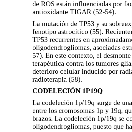
de ROS están influenciadas por fa
antioxidante TIGAR (52-54).
La mutación de TP53 y su sobreexp
fenotipo astrocítico (55). Recient
TP53 recurrentes en aproximadamen
oligodendrogliomas, asociadas est
57). En este contexto, el desmont
terapéutica contra los tumores gli
deterioro celular inducido por radi
radioterapia (58).
CODELECIÓN 1P19Q
La codeleción 1p/19q surge de una
entre los cromosomas 1p y 19q, que
brazos. La codeleción 1p/19q se con
oligodendrogliomas, puesto que has