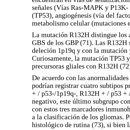
señales (Vías Ras-MAPK y P13K- A
(TP53), angiogénesis (vía del fact
metabolismo celular (mutaciones 
La mutación R132H distingue los as
GBS de los GBP (71). Las R132H se
deleción 1p19q y con la mutación y
Curiosamente, la mutación TP53 y 
precursoras gliales con R132H (72
De acuerdo con las anormalidades
podrían registrar cuatro subtipos 
+ / p53-/1p19q-, R132H + / p53 + 
negativo, este último subgrupo co
con estos tres marcadores inmunoh
a la clasificación de los gliomas. 
histológico de rutina (73), si bien