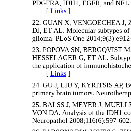
PDGFRA, IDH1, EGFR, and NF1. C
[
Links
]
22. GUAN X, VENGOECHEA J, 
DJ, ET AL. Molecular subtypes of 
glioma. PLoS One 2014;9(3):e
23. POPOVA SN, BERGQVIST M
HESSELAGER G, ET AL. Subtyping
the application of immunohistoche
[
Links
]
24. GU J, LIU Y, KYRITSIS AP, 
primary brain tumors. Neurothe
25. BALSS J, MEYER J, MUE
VON DA. Analysis of the IDH1 cod
Neuropathol 2008;116(6):597-