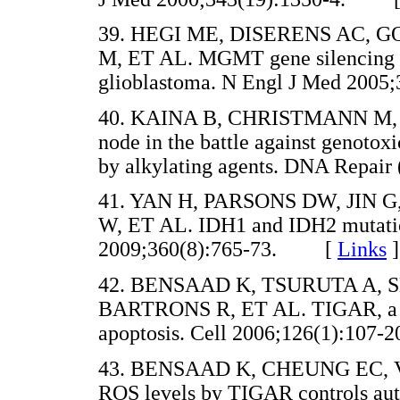
39. HEGI ME, DISERENS AC, 
M, ET AL. MGMT gene silencing a
glioblastoma. N Engl J Med 20
40. KAINA B, CHRISTMANN M
node in the battle against genotox
by alkylating agents. DNA Repa
41. YAN H, PARSONS DW, JIN
W, ET AL. IDH1 and IDH2 mutatio
2009;360(8):765-73. [
Links
]
42. BENSAAD K, TSURUTA A,
BARTRONS R, ET AL. TIGAR, a p53
apoptosis. Cell 2006;126(1):1
43. BENSAAD K, CHEUNG EC, VO
ROS levels by TIGAR controls au