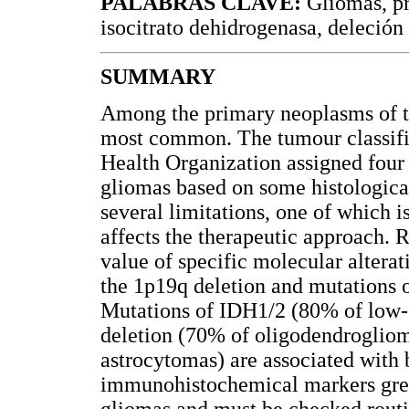
PALABRAS CLAVE:
Gliomas, pr
isocitrato dehidrogenasa, deleció
SUMMARY
Among the primary neoplasms of th
most common. The tumour classifi
Health Organization assigned four
gliomas based on some histological
several limitations, one of which i
affects the therapeutic approach. 
value of specific molecular alterat
the 1p19q deletion and mutations 
Mutations of IDH1/2 (80% of low-g
deletion (70% of oligodendroglio
astrocytomas) are associated with b
immunohistochemical markers greatl
gliomas and must be checked routi