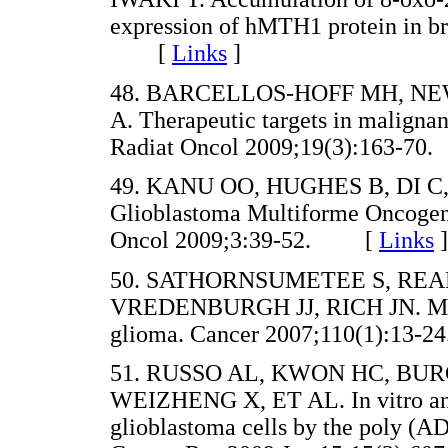
expression of hMTH1 protein in b
[
Links
]
48. BARCELLOS-HOFF MH, N
A. Therapeutic targets in malign
Radiat Oncol 2009;19(3):163-
49. KANU OO, HUGHES B, DI C,
Glioblastoma Multiforme Oncogen
Oncol 2009;3:39-52. [
Links
]
50. SATHORNSUMETEE S, REA
VREDENBURGH JJ, RICH JN. Molec
glioma. Cancer 2007;110(1):1
51. RUSSO AL, KWON HC, BU
WEIZHENG X, ET AL. In vitro and 
glioblastoma cells by the poly (A