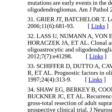
mutations are early events in the
oligodendrogliomas. Am J Path
31. GRIER JT, BATCHELOR T. Low-
2006;11(6):681-93. [
Links
]
32. LASS U, NUMANN A, VON 
HORACZEK JA, ET AL. Clonal analy
oligoastrocytic and oligodendrogl
2012;7(7):e41298. [
Links
]
33. SCHIFFER D, DUTTO A, CA
R, ET AL. Prognostic factors in o
1997;24(4):313-9. [
Links
]
34. SHAW EG, BERKEY B, CO
BUCKNER JC, ET AL. Recurrence 
gross-total resection of adult supr
prospective clinical trial. J Ne