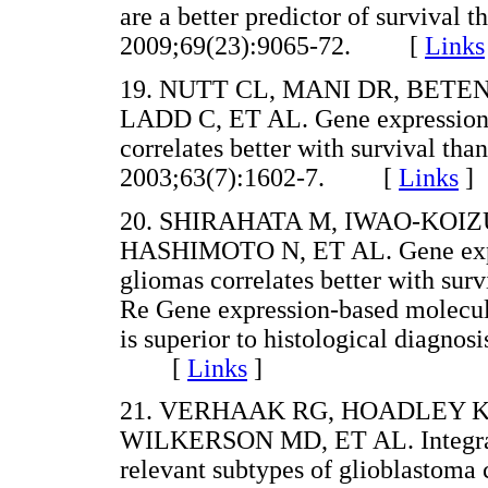
are a better predictor of survival 
2009;69(23):9065-72. [
Links
19. NUTT CL, MANI DR, BETE
LADD C, ET AL. Gene expression-b
correlates better with survival tha
2003;63(7):1602-7. [
Links
]
20. SHIRAHATA M, IWAO-KOIZU
HASHIMOTO N, ET AL. Gene expres
gliomas correlates better with surv
Re Gene expression-based molecul
is superior to histological diagno
[
Links
]
21. VERHAAK RG, HOADLEY KA
WILKERSON MD, ET AL. Integrated
relevant subtypes of glioblastoma 