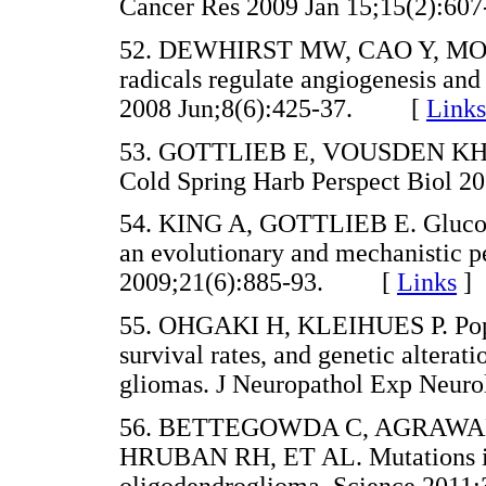
Cancer Res 2009 Jan 15;15(2):
52. DEWHIRST MW, CAO Y, MOEL
radicals regulate angiogenesis an
2008 Jun;8(6):425-37. [
Links
53. GOTTLIEB E, VOUSDEN KH. p5
Cold Spring Harb Perspect Biol
54. KING A, GOTTLIEB E. Glucos
an evolutionary and mechanistic p
2009;21(6):885-93. [
Links
]
55. OHGAKI H, KLEIHUES P. Popul
survival rates, and genetic alterat
gliomas. J Neuropathol Exp Neu
56. BETTEGOWDA C, AGRAWAL
HRUBAN RH, ET AL. Mutations in
oligodendroglioma. Science 20