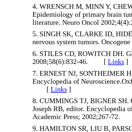
4. WRENSCH M, MINN Y, CHE
Epidemiology of primary brain tum
literature. Neuro Oncol 2002;4
5. SINGH SK, CLARKE ID, HIDE T
nervous system tumors. Oncoge
6. STILES CD, ROWITCH DH. Glio
2008;58(6):832-46. [
Links
]
7. ERNEST NJ, SONTHEIMER H. G
Encyclopedia of Neuroscience.Oxf
[
Links
]
8. CUMMINGS TJ, BIGNER SH. Gene
Joseph RB, editor. Encyclopedia o
Academic Press; 2002;267-72
9. HAMILTON SR, LIU B, PARS