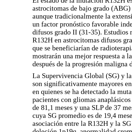
El estado de la mutación R132H es 
astrocitomas de bajo grado (ABG) 
aunque tradicionalmente la extens
un factor pronóstico favorable ind
difusos grado II (31-35). Estudios
R132H en astrocitomas difusos grado
que se beneficiarían de radioterap
mostrarán una mejor respuesta a l
después de la progresión maligna 
La Supervivencia Global (SG) y la
son significativamente mayores en 
en quienes se ha detectado la mut
pacientes con gliomas anaplásico
de 81,1 meses y una SLP de 37 mese
cuya SG promedio es de 19,4 meses
asociación entre la R132H y la SG
deleción 1p19q, anormalidad crom