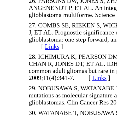
26. PARSONS DW, JONES S, ZHA
ANGENENDT P, ET AL. An integra
glioblastoma multiforme. Scien
27. COMBS SE, RIEKEN S, WI
J, ET AL. Prognostic significanc
glioblastoma: one step forward, a
[
Links
]
28. ICHIMURA K, PEARSON D
CHAN R, JONES DT, ET AL. IDH1 m
common adult gliomas but rare in
2009;11(4):341-7. [
Links
]
29. NOBUSAWA S, WATANABE T
mutations as molecular signature a
glioblastomas. Clin Cancer Res
30. WATANABE T, NOBUSAWA S