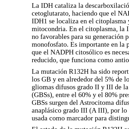
La IDH cataliza la descarboxilación
cetoglutarato, haciendo que el N
IDH1 se localiza en el citoplasma 
mitocondria. En el citoplasma, l
no favorables para su generación p
monofosfato. Es importante en la p
que el NADPH citosólico es necesar
reducido, que funciona como antio
La mutación R132H ha sido repor
los GB y en alrededor del 5% de l
gliomas difusos grado II y III de 
(GBSs), entre el 60% y el 80% pres
GBSs surgen del Astrocitoma difuso
anaplásico grado III (A III), por 
usada como marcador para disting