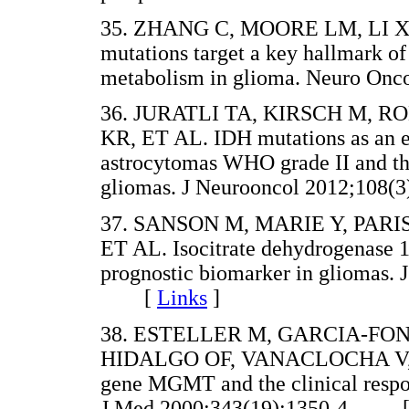
35. ZHANG C, MOORE LM, LI 
mutations target a key hallmark of
metabolism in glioma. Neuro O
36. JURATLI TA, KIRSCH M, R
KR, ET AL. IDH mutations as an ea
astrocytomas WHO grade II and th
gliomas. J Neurooncol 2012;10
37. SANSON M, MARIE Y, PARIS
ET AL. Isocitrate dehydrogenase 1
prognostic biomarker in gliomas. 
[
Links
]
38. ESTELLER M, GARCIA-FON
HIDALGO OF, VANACLOCHA V, ET 
gene MGMT and the clinical respon
J Med 2000;343(19):1350-4. 