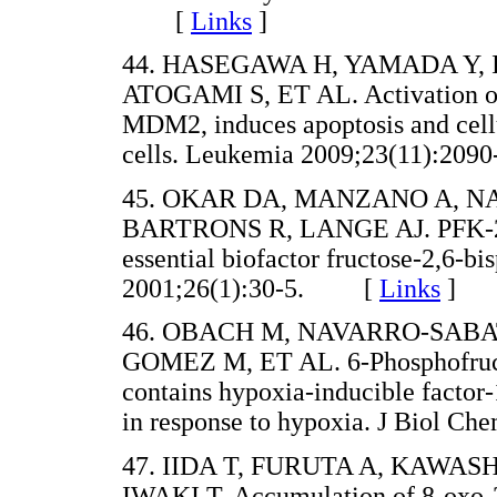
[
Links
]
44. HASEGAWA H, YAMADA Y, 
ATOGAMI S, ET AL. Activation of 
MDM2, induces apoptosis and cellu
cells. Leukemia 2009;23(11):2
45. OKAR DA, MANZANO A, N
BARTRONS R, LANGE AJ. PFK-2/F
essential biofactor fructose-2,6-b
2001;26(1):30-5. [
Links
]
46. OBACH M, NAVARRO-SABAT
GOMEZ M, ET AL. 6-Phosphofructo
contains hypoxia-inducible factor-1
in response to hypoxia. J Biol
47. IIDA T, FURUTA A, KAWAS
IWAKI T. Accumulation of 8-oxo-2