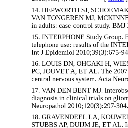
14. HEPWORTH SJ, SCHOEMAK
VAN TONGEREN MJ, MCKINNEY PA
in adults: case-control study. 
15. INTERPHONE Study Group. Brai
telephone use: results of the INT
Int J Epidemiol 2010;39(3):67
16. LOUIS DN, OHGAKI H, W
PC, JOUVET A, ET AL. The 2007 W
central nervous system. Acta N
17. VAN DEN BENT MJ. Interobserv
diagnosis in clinical trials on glio
Neuropathol 2010;120(3):297-
18. GRAVENDEEL LA, KOUWEN
STUBBS AP, DUIJM JE, ET AL. Intr