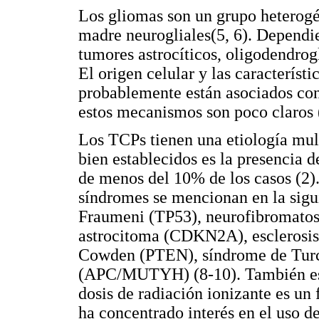
Los gliomas son un grupo heterogé
madre neurogliales(5, 6). Dependie
tumores astrocíticos, oligodendrogl
El origen celular y las característ
probablemente están asociados con 
estos mecanismos son poco claros 
Los TCPs tienen una etiología multi
bien establecidos es la presencia 
de menos del 10% de los casos (2).
síndromes se mencionan en la sigui
Fraumeni (TP53), neurofibromato
astrocitoma (CDKN2A), esclerosis
Cowden (PTEN), síndrome de Turco
(APC/MUTYH) (8-10). También está
dosis de radiación ionizante es un 
ha concentrado interés en el uso d