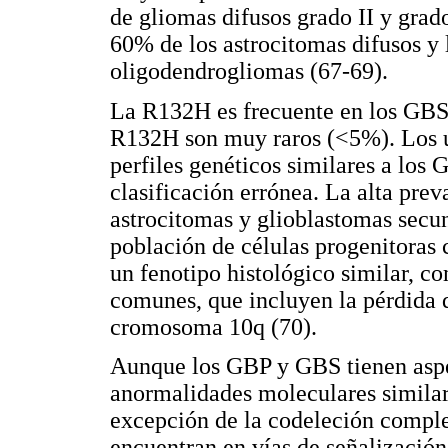
de gliomas difusos grado II y grad
60% de los astrocitomas difusos y 
oligodendrogliomas (67-69).
La R132H es frecuente en los GBS
R132H son muy raros (<5%). Los ú
perfiles genéticos similares a los
clasificación errónea. La alta pr
astrocitomas y glioblastomas secu
población de células progenitora
un fenotipo histológico similar, c
comunes, que incluyen la pérdida 
cromosoma 10q (70).
Aunque los GBP y GBS tienen aspe
anormalidades moleculares similares
excepción de la codeleción comple
encuentran en vías de señalización