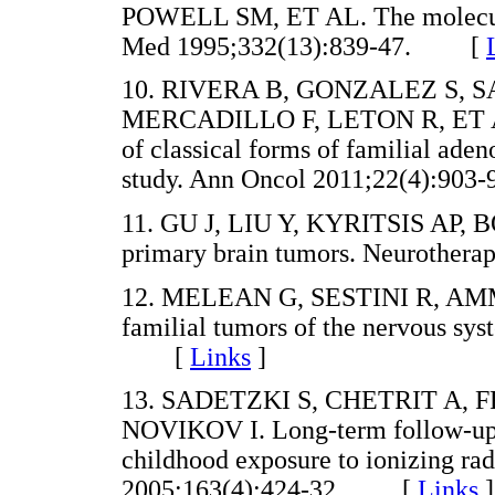
POWELL SM, ET AL. The molecular
Med 1995;332(13):839-47. [
10. RIVERA B, GONZALEZ S, 
MERCADILLO F, LETON R, ET AL. 
of classical forms of familial ade
study. Ann Oncol 2011;22(4):9
11. GU J, LIU Y, KYRITSIS AP, 
primary brain tumors. Neurothe
12. MELEAN G, SESTINI R, AMMAN
familial tumors of the nervous sys
[
Links
]
13. SADETZKI S, CHETRIT A,
NOVIKOV I. Long-term follow-up 
childhood exposure to ionizing radi
2005;163(4):424-32. [
Links
]