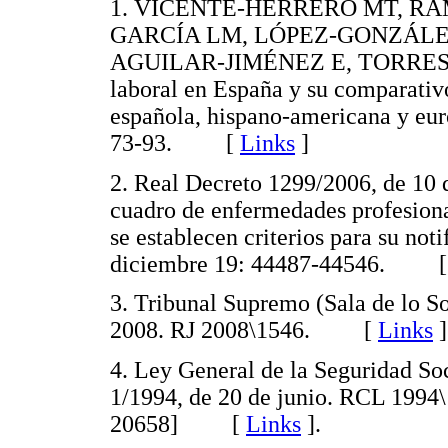
1. VICENTE-HERRERO MT, RA
GARCÍA LM, LÓPEZ-GONZÁLE
AGUILAR-JIMÉNEZ E, TORRES-A
laboral en España y su comparativo
española, hispano-americana y eur
73-93. [
Links
]
2. Real Decreto 1299/2006, de 10 
cuadro de enfermedades profesional
se establecen criterios para su not
diciembre 19: 44487-44546. 
3. Tribunal Supremo (Sala de lo So
2008. RJ 2008\1546. [
Links
]
4. Ley General de la Seguridad So
1/1994, de 20 de junio. RCL 1994
20658] [
Links
]
.