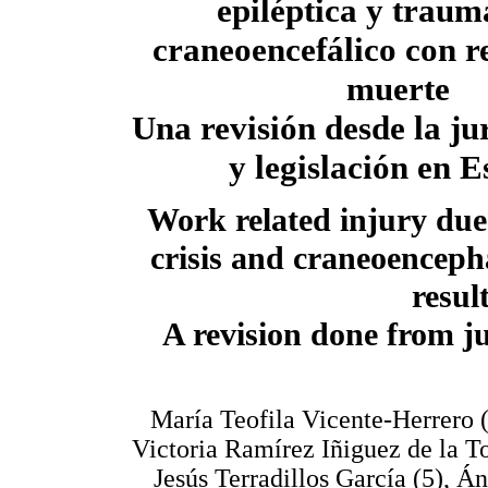
epiléptica y trau
craneoencefálico con r
muerte
Una revisión desde la ju
y legislación en 
Work related injury due 
crisis and craneoenceph
resul
A revision done from ju
María Teofila Vicente-Herrero (1
Victoria Ramírez Iñiguez de la To
Jesús Terradillos García (5), 