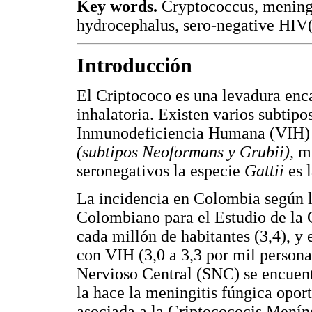
Key words.
Cryptococcus, meningea
hydrocephalus, sero-negative HI
Introducción
El Criptococo es una levadura enc
inhalatoria. Existen varios subtipo
Inmunodeficiencia Humana (VIH) e
(subtipos Neoformans y Grubii)
, m
seronegativos la especie
Gattii
es l
La incidencia en Colombia según l
Colombiano para el Estudio de la 
cada millón de habitantes (3,4), y
con VIH (3,0 a 3,3 por mil person
Nervioso Central (SNC) se encuent
la hace la meningitis fúngica opor
asociada a la Criptocococis Menín