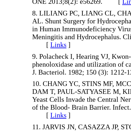
ONE 2013;8(2): e56269. [
Li
8. LILIANG PC, LIANG CL, CH
AL. Shunt Surgery for Hydrocepha
in Human Immunodeficiency Virus
Meningitis and Hydrocephalus. Cli
[
Links
]
9. Polacheck I, Hearing VJ, Kwon
phenoloxidase and utilization of 
J. Bacteriol. 1982; 150 (3): 12
10. CHANG YC, STINS MF, MC
DAM T, PAUL-SATYASEE M, KI
Yeast Cells Invade the Central Ne
of the Blood- Brain Barrier. Infec
[
Links
]
11. JARVIS JN, CASAZZA JP, 