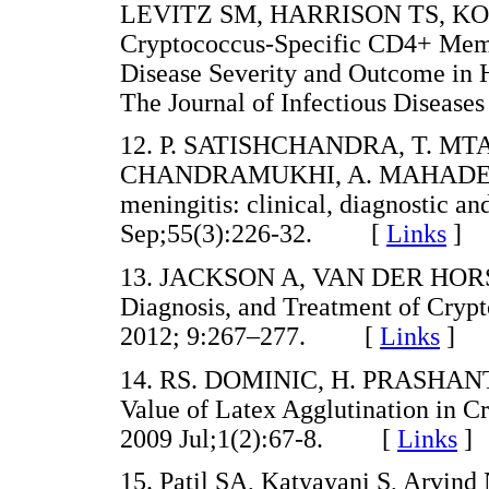
LEVITZ SM, HARRISON TS, KOUP
Cryptococcus-Specific CD4+ Memo
Disease Severity and Outcome in 
The Journal of Infectious Dise
12. P. SATISHCHANDRA, T. M
CHANDRAMUKHI, A. MAHADEVA
meningitis: clinical, diagnostic an
Sep;55(3):226-32. [
Links
]
13. JACKSON A, VAN DER HORST C
Diagnosis, and Treatment of Cryp
2012; 9:267–277. [
Links
]
14. RS. DOMINIC, H. PRASHANT
Value of Latex Agglutination in Cr
2009 Jul;1(2):67-8. [
Links
]
15. Patil SA, Katyayani S, Arvind 