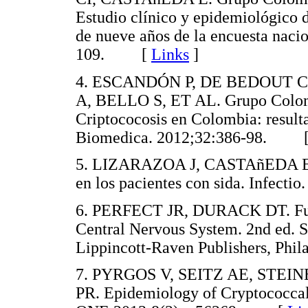
Estudio clínico y epidemiológico d
de nueve años de la encuesta naci
109. [
Links
]
4. ESCANDÓN P, DE BEDOUT C
A, BELLO S, ET AL. Grupo Colombi
Criptococosis en Colombia: result
Biomedica. 2012;32:386-98. 
5. LIZARAZOA J, CASTAñEDA E. C
en los pacientes con sida. Infec
6. PERFECT JR, DURACK DT. Funga
Central Nervous System. 2nd ed. 
Lippincott-Raven Publishers, Ph
7. PYRGOS V, SEITZ AE, STE
PR. Epidemiology of Cryptococcal