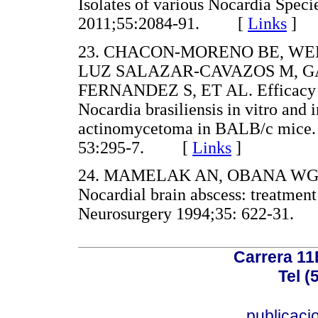
Isolates of various Nocardia Spec
2011;55:2084-91. [
Links
]
23. CHACON-MORENO BE, WEL
LUZ SALAZAR-CAVAZOS M, G
FERNANDEZ S, ET AL. Efficacy of
Nocardia brasiliensis in vitro and
actinomycetoma in BALB/c mice.
53:295-7. [
Links
]
24. MAMELAK AN, OBANA WG
Nocardial brain abscess: treatment
Neurosurgery 1994;35: 622-31
Carrera 11
Tel (
publicac