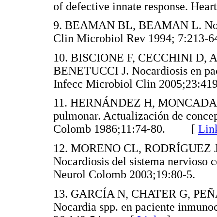
of defective innate response. H
9. BEAMAN BL, BEAMAN L. Nocardi
Clin Microbiol Rev 1994; 7:21
10. BISCIONE F, CECCHINI D,
BENETUCCI J. Nocardiosis en paci
Infecc Microbiol Clin 2005;23
11. HERNÁNDEZ H, MONCADA LH
pulmonar. Actualización de concep
Colomb 1986;11:74-80. [
Lin
12. MORENO CL, RODRÍGUEZ J
Nocardiosis del sistema nervioso 
Neurol Colomb 2003;19:80-5.
13. GARCÍA N, CHATER G, PEÑA 
Nocardia spp. en paciente inmun