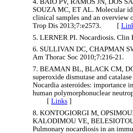
4. BAIO PV, RAMOS JN, DOS 
SOUZA MC, ET AL. Molecular ident
clinical samples and an overview 
Trop Dis 2013;7:e2573. [
Lin
5. LERNER PI. Nocardiosis. Cli
6. SULLIVAN DC, CHAPMAN SW. Ba
Am Thorac Soc 2010;7:216-21
7. BEAMAN BL, BLACK CM, DO
superoxide dismutase and catalase 
Nocardia asteroides: importance in 
human polymorphonuclear neutrop
[
Links
]
8. KONTOGIORGI M, OPSIMOULI
KALODIMOU VE, BELESIOTOU
Pulmonary nocardiosis in an immu