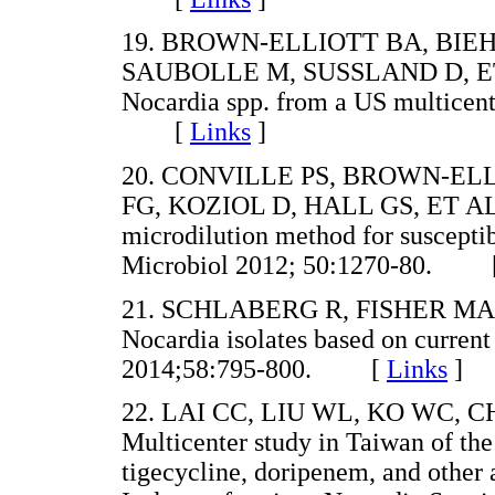
19. BROWN-ELLIOTT BA, BIEH
SAUBOLLE M, SUSSLAND D, ET AL.
Nocardia spp. from a US multicent
[
Links
]
20. CONVILLE PS, BROWN-EL
FG, KOZIOL D, HALL GS, ET AL. Mu
microdilution method for susceptibi
Microbiol 2012; 50:1270-80. 
21. SCHLABERG R, FISHER MA, H
Nocardia isolates based on curre
2014;58:795-800. [
Links
]
22. LAI CC, LIU WL, KO WC, 
Multicenter study in Taiwan of the
tigecycline, doripenem, and other 