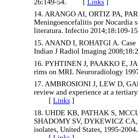
26:149-54. [
Links
]
14. ARANGO AI, ORTIZ PA, PA
Meningoencefalitis por Nocardia sp
literatura. Infectio 2014;18:10
15. ANAND I, ROHATGI A. Case ser
Indian J Radiol Imaging 2008;
16. PYHTINEN J, PAAKKO E, JARTT
rims on MRI. Neuroradiology 1
17. AMBROSIONI J, LEW D, GARBI
review and experience at a tertiary
[
Links
]
18. UHDE KB, PATHAK S, MCC
SHADOMY SV, DYKEWICZ CA, ET A
isolates, United States, 1995-2004
[
Links
]