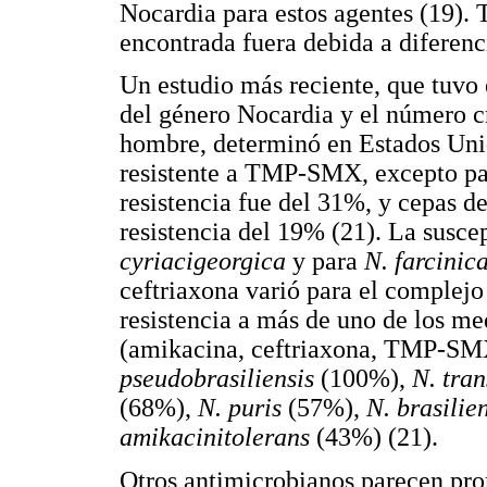
Nocardia para estos agentes (19). 
encontrada fuera debida a diferenc
Un estudio más reciente, que tuvo
del género Nocardia y el número cr
hombre, determinó en Estados Uni
resistente a TMP-SMX, excepto p
resistencia fue del 31%, y cepas d
resistencia del 19% (21). La susc
cyriacigeorgica
y para
N. farcinic
ceftriaxona varió para el complejo
resistencia a más de uno de los 
(amikacina, ceftriaxona, TMP-SM
pseudobrasiliensis
(100%),
N. tra
(68%),
N. puris
(57%),
N. brasilie
amika
cinitolerans
(43%) (21).
Otros antimicrobianos parecen prom