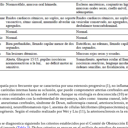
tía poco frecuente que se caracteriza por una estenosis progresiva (1), no inflamat
 carótidas internas hasta su oclusión, que puede comprometer arterias cerebrales ant
vasos colaterales en la base del cerebro. Aunque su etiología es desconocida (10) 
an otras entidades con la enfermedad de moyamoya, tales como: trauma craneal, inf
 aneurismas cerebrales, síndrome de Down, radioterapia craneal, arterioesclerosis, 
tosis), neurofibromatosis tipo l, anemia de células falciformes (drepanocitemia) qu
ogénesis. Según el estudio realizado por Wei y Liu (11), la arterioesclerosis es la 
e diagnostica siguiendo los criterios establecidos por el Comité de Obstrucción 
ud japonés (
Tabla 3
). Dichos criterios se apoyan en el análisis de estudios de neur