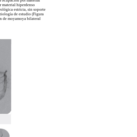
ia ocupación por material
or material hiperdenso
ológica estricta, sin soporte
tiología de estudio (Figura
rón de moyamoya bilateral