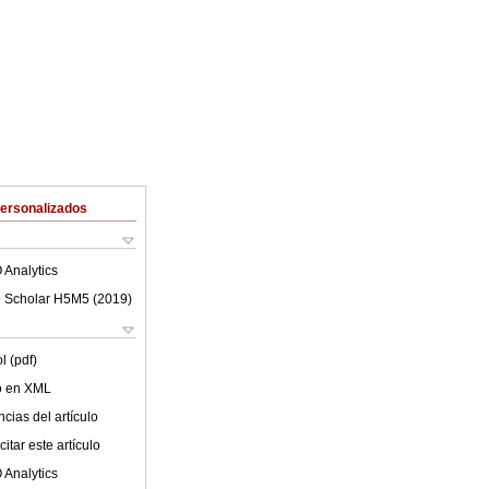
Personalizados
 Analytics
 Scholar H5M5 (
2019
)
l (pdf)
lo en XML
cias del artículo
itar este artículo
 Analytics