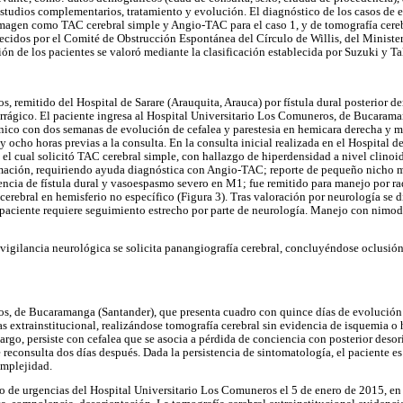
 estudios complementarios, tratamiento y evolución. El diagnóstico de los casos de e
agen como TAC cerebral simple y Angio-TAC para el caso 1, y de tomografía cerebra
blecidos por el Comité de Obstrucción Espontánea del Círculo de Willis, del Ministe
ión de los pacientes se valoró mediante la clasificación establecida por Suzuki y T
s, remitido del Hospital de Sarare (Arauquita, Arauca) por fístula dural posterior d
rágico. El paciente ingresa al Hospital Universitario Los Comuneros, de Bucarama
nico con dos semanas de evolución de cefalea y parestesia en hemicara derecha y m
 ocho horas previas a la consulta. En la consulta inicial realizada en el Hospital de
 el cual solicitó TAC cerebral simple, con hallazgo de hiperdensidad a nivel clinoi
rmación, requiriendo ayuda diagnóstica con Angio-TAC; reporte de pequeño nicho ma
sencia de fístula dural y vasoespasmo severo en M1; fue remitido para manejo por ra
cerebral en hemisferio no específico (Figura 3). Tras valoración por neurología se
paciente requiere seguimiento estrecho por parte de neurología. Manejo con nimo
 vigilancia neurológica se solicita panangiografía cerebral, concluyéndose oclusi
s, de Bucaramanga (Santander), que presenta cuadro con quince días de evolución d
as extrainstitucional, realizándose tomografía cerebral sin evidencia de isquemia o
rgo, persiste con cefalea que se asocia a pérdida de conciencia con posterior deso
 reconsulta dos días después. Dada la persistencia de sintomatología, el paciente e
omplejidad.
cio de urgencias del Hospital Universitario Los Comuneros el 5 de enero de 2015, en