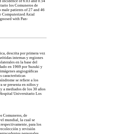
nd incidence of 6.03 and 0.54
sitario los Comuneros de
male patients of 27 and 46
ike Computerized Axial
agnosed with Pan-
ca, descrita por primera vez
arótidas internas y regiones
laterales en la base del
dado en 1969 por Suzuki y
s imágenes angiográficas
características
índrome se refiere a los
a se presenta en niños y
 y a mediados de los 30 años
Hospital Universitario Los
Los Comuneros, de
vel mundial, la cual se
 respectivamente, para los
recolección y revisión
 antecedentes personales,