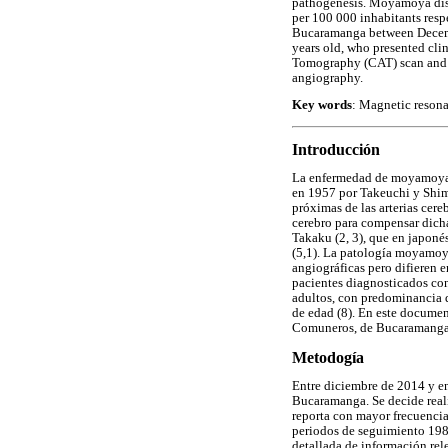
pathogenesis. Moyamoya diseas
per 100 000 inhabitants resp
Bucaramanga between Decembe
years old, who presented cli
Tomography (CAT) scan and A
angiography.
Key words
: Magnetic reson
Introducción
La enfermedad de moyamoya es
en 1957 por Takeuchi y Shimiz
próximas de las arterias cere
cerebro para compensar dic
Takaku (2, 3), que en japoné
(5,1). La patología moyamoy
angiográficas pero difieren 
pacientes diagnosticados con
adultos, con predominancia d
de edad (8). En este documen
Comuneros, de Bucaramanga 
Metodogía
Entre diciembre de 2014 y e
Bucaramanga. Se decide realiz
reporta con mayor frecuencia
periodos de seguimiento 1986
detallada de información rel