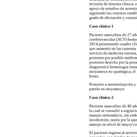
revisión de historia clínica,
apoyo de estudios de neuroim
siguiendo los criterios esta
grado de afectación y extens
Caso clínico 1
Paciente masculino de 27 año
cerebrovascular (ACV) hemor
2014 presentando cuadro clí
que aumentó en las cuarenta y
servicio de medicina interna,
posterior por posible malfo
posterior derecho por la pre
diagnosticó hemorragia intra
moyamoya no quirúrgica, el 
horas.
Posterior a monitorización y
patrón en moyamoya.
Caso clínico 2
Paciente masculino de 46 año
la cual se consultó a urgenci
manejo sintomático; sin emba
incoherente, razón por la que
manejo en nivel de mayor c
El paciente ingresa al servi