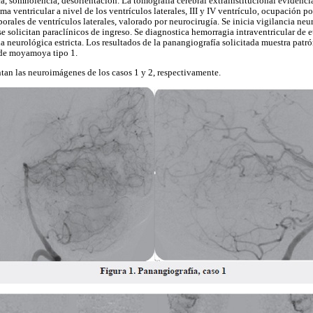
ca, somnolencia, desorientación. La tomografía cerebral extrainstitucional evidenc
a ventricular a nivel de los ventrículos laterales, III y IV ventrículo, ocupación p
rales de ventrículos laterales, valorado por neurocirugía. Se inicia vigilancia neur
se solicitan paraclínicos de ingreso. Se diagnostica hemorragia intraventricular de e
a neurológica estricta. Los resultados de la panangiografía solicitada muestra pat
de moyamoya tipo 1.
tan las neuroimágenes de los casos 1 y 2, respectivamente.