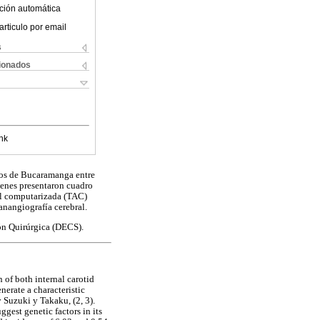
ción automática
articulo por email
s
cionados
nk
ros de Bucaramanga entre
ienes presentaron cuadro
al computarizada (TAC)
anangiografía cerebral.
ón Quirúrgica (DECS).
 of both internal carotid
nerate a characteristic
 Suzuki y Takaku, (2, 3).
gest genetic factors in its