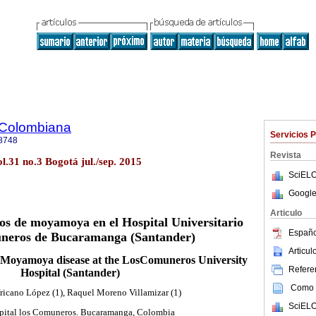
 Colombiana
Servicios 
8748
Revista
.31 no.3 Bogotá jul./sep. 2015
SciELO
Google
Articulo
os de moyamoya en el Hospital Universitario
Españo
neros de Bucaramanga (Santander)
Articu
f Moyamoya disease at the LosComuneros University
Referen
Hospital (Santander)
Como c
icano López (1), Raquel Moreno Villamizar (1)
SciELO
spital los Comuneros. Bucaramanga, Colombia