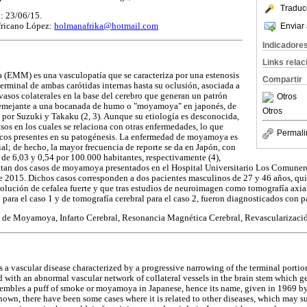
Traduc
: 23/06/15.
fricano López:
holmanafrika@hotmail.com
Enviar 
Indicadore
Links rela
EMM) es una vasculopatía que se caracteriza por una estenosis
Compartir
terminal de ambas carótidas internas hasta su oclusión, asociada a
vasos colaterales en la base del cerebro que generan un patrón
Otros
 semejante a una bocanada de humo o "moyamoya" en japonés, de
Otros
por Suzuki y Takaku (2, 3). Aunque su etiología es desconocida,
sos en los cuales se relaciona con otras enfermedades, lo que
Permali
ticos presentes en su patogénesis. La enfermedad de moyamoya es
al; de hecho, la mayor frecuencia de reporte se da en Japón, con
 de 6,03 y 0,54 por 100.000 habitantes, respectivamente (4),
ntan dos casos de moyamoya presentados en el Hospital Universitario Los Comune
e 2015. Dichos casos corresponden a dos pacientes masculinos de 27 y 46 años, qu
volución de cefalea fuerte y que tras estudios de neuroimagen como tomografía axi
para el caso 1 y de tomografía cerebral para el caso 2, fueron diagnosticados con p
 de Moyamoya, Infarto Cerebral, Resonancia Magnética Cerebral, Revascularizaci
vascular disease characterized by a progressive narrowing of the terminal portion
ed with an abnormal vascular network of collateral vessels in the brain stem which ge
sembles a puff of smoke or moyamoya in Japanese, hence its name, given in 1969 by
own, there have been some cases where it is related to other diseases, which may sug