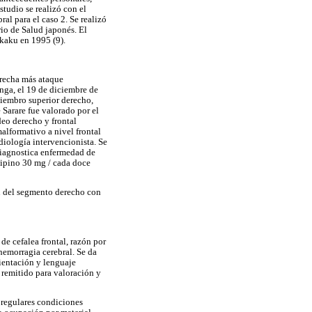
studio se realizó con el
l para el caso 2. Se realizó
rio de Salud japonés. El
akaku en 1995 (9).
erecha más ataque
nga, el 19 de diciembre de
iembro superior derecho,
 Sarare fue valorado por el
deo derecho y frontal
lformativo a nivel frontal
diología intervencionista. Se
 diagnostica enfermedad de
dipino 30 mg / cada doce
ón del segmento derecho con
e cefalea frontal, razón por
 hemorragia cerebral. Se da
rientación y lenguaje
s remitido para valoración y
 regulares condiciones