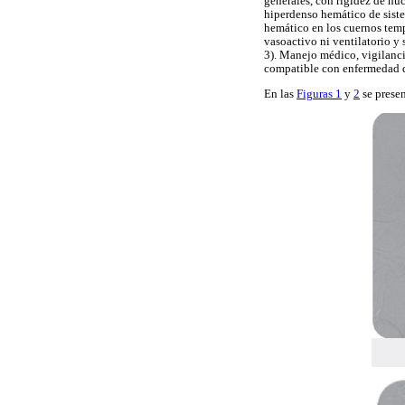
generales, con rigidez de nu
hiperdenso hemático de sistem
hemático en los cuernos tempo
vasoactivo ni ventilatorio y 
3). Manejo médico, vigilanci
compatible con enfermedad 
En las
Figuras 1
y
2
se presen