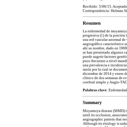
Recibido: 5/06/15. Aceptado
Correspondencia: Holman A
Resumen
La enfermedad de moyamoya (
progresiva (1) de la porción 
una red vascular anormal de 
angiográfico característico
ahí su nombre, dado en 1969 
se han presentado algunos ca
puede sugerir factores gené
poco frecuente a nivel mundi
una prevalencia e incidencia
razón por la cual se docume
diciembre de 2014 y enero d
clínico de dos semanas de e
cerebral simple y Angio-TAC 
Palabras clave
: Enfermedad
Summary
Moyamoya disease (MMD) is a 
until its occlusion, associat
angiographic pattern that re
Although its etiology is unkn