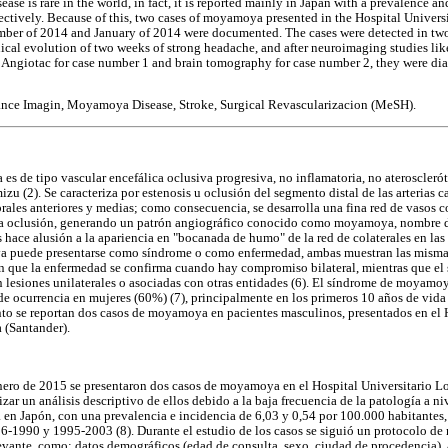
e is rare in the world, in fact, it is reported mainly in Japan with a prevalence a
ectively. Because of this, two cases of moyamoya presented in the Hospital Univer
r of 2014 and January of 2014 were documented. The cases were detected in two 
nical evolution of two weeks of strong headache, and after neuroimaging studies l
ngiotac for case number 1 and brain tomography for case number 2, they were di
ance Imagin, Moyamoya Disease, Stroke, Surgical Revascularizacion (MeSH).
 de tipo vascular encefálica oclusiva progresiva, no inflamatoria, no ateroscleróti
u (2). Se caracteriza por estenosis u oclusión del segmento distal de las arterias c
brales anteriores y medias; como consecuencia, se desarrolla una fina red de vasos co
ha oclusión, generando un patrón angiográfico conocido como moyamoya, nombre 
s hace alusión a la apariencia en "bocanada de humo" de la red de colaterales en la
a puede presentarse como síndrome o como enfermedad, ambas muestran las mismas 
en que la enfermedad se confirma cuando hay compromiso bilateral, mientras que el s
 lesiones unilaterales o asociadas con otras entidades (6). El síndrome de moyamoy
e ocurrencia en mujeres (60%) (7), principalmente en los primeros 10 años de vida
to se reportan dos casos de moyamoya en pacientes masculinos, presentados en el 
(Santander).
nero de 2015 se presentaron dos casos de moyamoya en el Hospital Universitario 
ar un análisis descriptivo de ellos debido a la baja frecuencia de la patología a ni
 en Japón, con una prevalencia e incidencia de 6,03 y 0,54 por 100.000 habitantes,
-1990 y 1995-2003 (8). Durante el estudio de los casos se siguió un protocolo de 
evante, como: datos demográficos (edad de consulta, sexo, ciudad de procedencia),