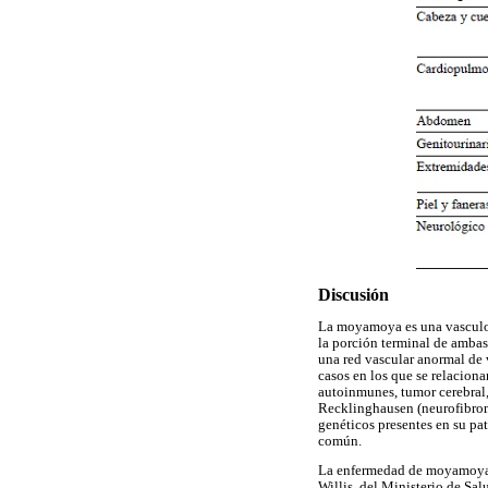
Discusión
La moyamoya es una vasculopa
la porción terminal de ambas
una red vascular anormal de 
casos en los que se relacion
autoinmunes, tumor cerebral,
Recklinghausen (neurofibroma
genéticos presentes en su pat
común.
La enfermedad de moyamoya s
Willis, del Ministerio de Sal