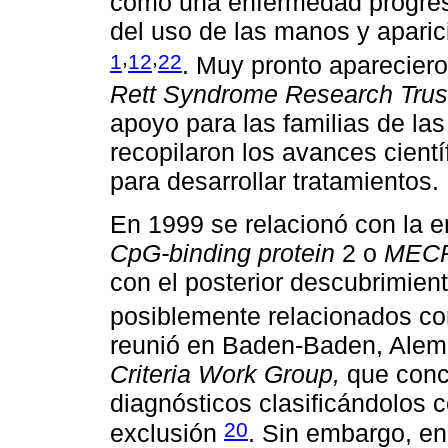
como una enfermedad progres
del uso de las manos y apari
,
,
1
12
22
. Muy pronto aparecier
Rett Syndrome Research Trus
apoyo para las familias de la
recopilaron los avances cientí
para desarrollar tratamientos.
En 1999 se relacionó con la 
CpG-binding protein
2 o
MECP
con el posterior descubrimien
posiblemente relacionados c
reunió en Baden-Baden, Alem
Criteria Work Group,
que conce
diagnósticos clasificándolos 
20
exclusión
. Sin embargo, en 