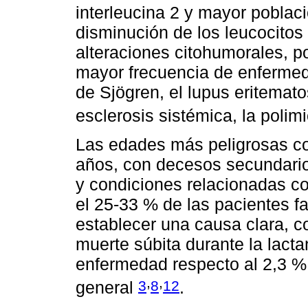
interleucina 2 y mayor poblac
disminución de los leucocito
alteraciones citohumorales, po
mayor frecuencia de enferme
de Sjögren, el lupus eritematos
esclerosis sistémica, la polim
Las edades más peligrosas co
años, con decesos secundario
y condiciones relacionadas c
el 25-33 % de las pacientes f
establecer una causa clara, c
muerte súbita durante la lact
enfermedad respecto al 2,3 % 
,
,
3
8
12
general
.