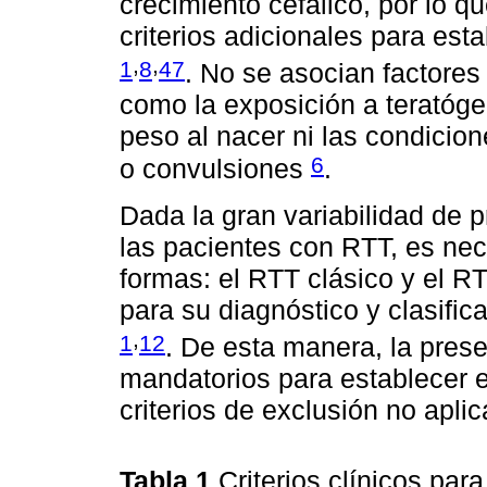
crecimiento cefálico, por lo 
criterios adicionales para est
,
,
1
8
47
. No se asocian factores
como la exposición a teratóge
peso al nacer ni las condicion
6
o convulsiones
.
Dada la gran variabilidad de 
las pacientes con RTT, es nec
formas: el RTT clásico y el RT
para su diagnóstico y clasific
,
1
12
. De esta manera, la prese
mandatorios para establecer e
criterios de exclusión no apli
Tabla 1
Criterios clínicos par