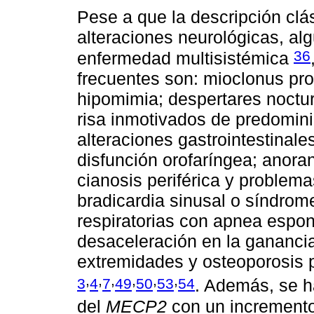
Pese a que la descripción clá
alteraciones neurológicas, al
36
enfermedad multisistémica
frecuentes son: mioclonus prox
hipomimia; despertares noctur
risa inmotivados de predomini
alteraciones gastrointestinale
disfunción orofaríngea; anor
cianosis periférica y problem
bradicardia sinusal o síndro
respiratorias con apnea espon
desaceleración en la ganancia 
extremidades y osteoporosis p
,
,
,
,
,
,
3
4
7
49
50
53
54
. Además, se h
del
MECP2
con un incremento 