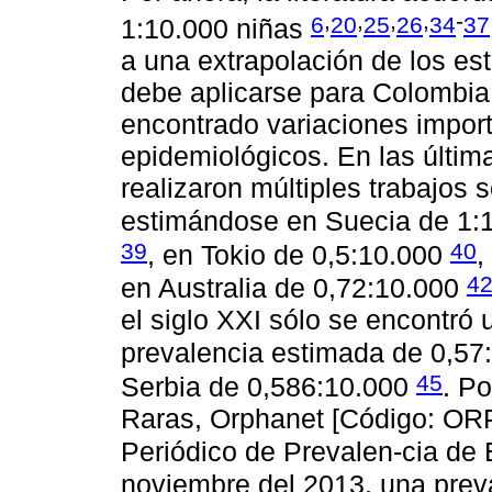
,
,
,
,
-
6
20
25
26
34
37
1:10.000 niñas
a una extrapolación de los e
debe aplicarse para Colombia
encontrado variaciones import
epidemiológicos. En las últim
realizaron múltiples trabajos 
estimándose en Suecia de 1:
39
40
, en Tokio de 0,5:10.000
,
4
en Australia de 0,72:10.000
el siglo XXI sólo se encontró
prevalencia estimada de 0,57
45
Serbia de 0,586:10.000
. P
Raras, Orphanet [Código: OR
Periódico de Prevalen-cia d
noviembre del 2013, una preva