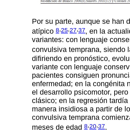
Por su parte, aunque se han d
,
,
,
8
25
27
37
atípico
, en la actual
variantes: con lenguaje conse
convulsiva temprana, siendo 
difiriendo en pronóstico, evo
variante con lenguaje conserva
pacientes consiguen pronunci
enfermedad; en la congénita 
el desarrollo psicomotor, pero
clásico; en la regresión tardí
manera insidiosa a partir de l
convulsiva temprana comienza
,
,
8
20
37
meses de edad
.