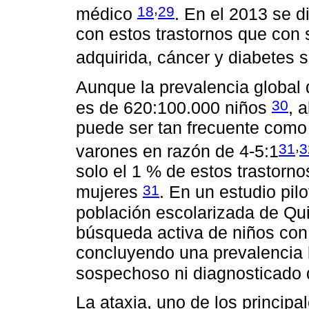
,
18
29
médico
. En el 2013 se 
con estos trastornos que con
adquirida, cáncer y diabetes
Aunque la prevalencia global d
30
es de 620:100.000 niños
, 
puede ser tan frecuente como 
,
31
3
varones en razón de 4-5:1
solo el 1 % de estos trastorno
31
mujeres
. En un estudio pil
población escolarizada de Qui
búsqueda activa de niños con 
concluyendo una prevalencia 
sospechoso ni diagnosticado
La ataxia, uno de los principal