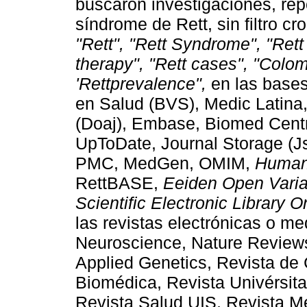
buscaron investigaciones, rep
síndrome de Rett, sin filtro c
"Rett", "Rett Syndrome", "Ret
therapy", "Rett cases", "Colo
'Rettprevalence",
en las bases 
en Salud (BVS), Medic Latina
(Doaj), Embase, Biomed Cent
UpToDate, Journal Storage (J
PMC, MedGen, OMIM,
Human
RettBASE,
Eeiden Open Varia
Scientific Electronic Library O
las revistas electrónicas o me
Neuroscience, Nature Reviews
Applied Genetics, Revista de 
Biomédica, Revista Univérsit
Revista Salud UIS, Revista 