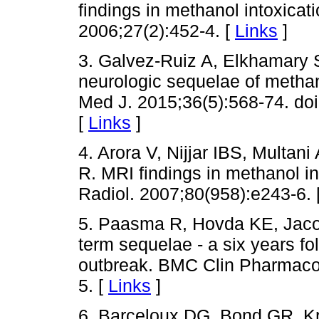
findings in methanol intoxica
2006;27(2):452-4. [
Links
]
3. Galvez-Ruiz A, Elkhamary 
neurologic sequelae of methan
Med J. 2015;36(5):568-74. do
[
Links
]
4. Arora V, Nijjar IBS, Multani
R. MRI findings in methanol in
Radiol. 2007;80(958):e243-6. 
5. Paasma R, Hovda KE, Jaco
term sequelae - a six years fo
outbreak. BMC Clin Pharmacol
5. [
Links
]
6. Barceloux DG, Bond GR, Kr