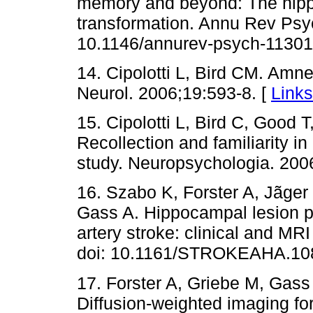
memory and beyond: The hip
transformation. Annu Rev Psyc
10.1146/annurev-psych-11301
14. Cipolotti L, Bird CM. Amn
Neurol. 2006;19:593-8. [
Links
15. Cipolotti L, Bird C, Good
Recollection and familiarity 
study. Neuropsychologia. 200
16. Szabo K, Forster A, Jãger
Gass A. Hippocampal lesion pa
artery stroke: clinical and MR
doi: 10.1161/STROKEAHA.108
17. Forster A, Griebe M, Gass
Diffusion-weighted imaging for 