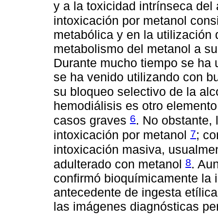
y a la toxicidad intrínseca de
intoxicación por metanol consi
metabólica y en la utilización d
metabolismo del metanol a su 
Durante mucho tiempo se ha ut
se ha venido utilizando con b
su bloqueo selectivo de la a
hemodiálisis es otro elemento 
6
casos graves
. No obstante, 
7
intoxicación por metanol
; c
intoxicación masiva, usualmen
8
adulterado con metanol
. Au
confirmó bioquímicamente la i
antecedente de ingesta etílica
las imágenes diagnósticas per