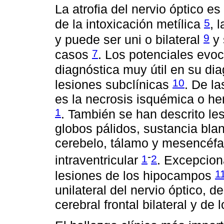
La atrofia del nervio óptico 
5
de la intoxicación metílica
, 
9
y puede ser uni o bilateral
y 
7
casos
. Los potenciales evo
diagnóstica muy útil en su di
10
lesiones subclínicas
. De l
es la necrosis isquémica o he
1
. También se han descrito le
globos pálidos, sustancia blan
cerebelo, tálamo y mesencéfa
-
1
2
intraventricular
. Excepcion
1
lesiones de los hipocampos
unilateral del nervio óptico, d
cerebral frontal bilateral y de