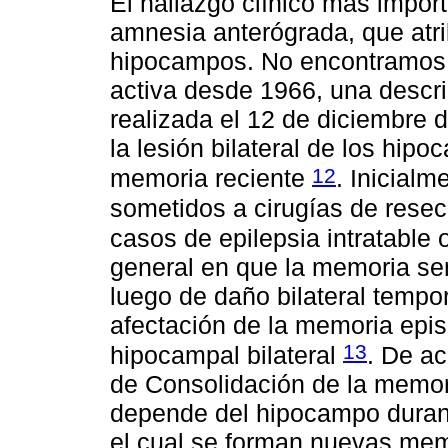
El hallazgo clínico más import
amnesia anterógrada, que atri
hipocampos. No encontramos
activa desde 1966, una descri
realizada el 12 de diciembre
la lesión bilateral de los hip
12
memoria reciente
. Inicialm
sometidos a cirugías de resecc
casos de epilepsia intratable 
general en que la memoria se
luego de daño bilateral tempor
afectación de la memoria epis
13
hipocampal bilateral
. De ac
de Consolidación de la memor
depende del hipocampo durant
el cual se forman nuevas mem