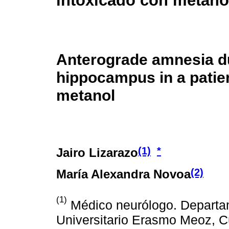
intoxicado con metano
Anterograde amnesia due
hippocampus in a patien
metanol
(1)
*
Jairo Lizarazo
(2)
María Alexandra Novoa
(1)
Médico neurólogo. Departam
Universitario Erasmo Meoz, C