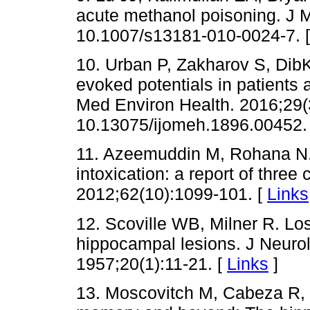
acute methanol poisoning. J M
10.1007/s13181-010-0024-7. 
10. Urban P, Zakharov S, DibK
evoked potentials in patients 
Med Environ Health. 2016;29(3
10.13075/ijomeh.1896.00452.
11. Azeemuddin M, Rohana N.
intoxication: a report of thre
2012;62(10):1099-101. [
Links
12. Scoville WB, Milner R. Los
hippocampal lesions. J Neurol
1957;20(1):11-21. [
Links
]
13. Moscovitch M, Cabeza R, 