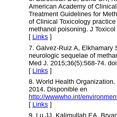
American Academy of Clinical
Treatment Guidelines for Me
of Clinical Toxicology practice
methanol poisoning. J Toxicol
[
Links
]
7. Galvez-Ruiz A, Elkhamary 
neurologic sequelae of methan
Med J. 2015;36(5):568-74. do
[
Links
]
8. World Health Organization.
2014. Disponible en
http://wwwwho.int/environmen
[
Links
]
9. Lu JJ, Kalimullah EA, Bryan