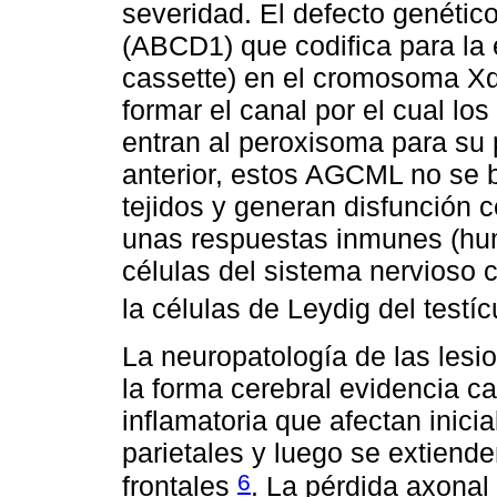
severidad. El defecto genétic
(ABCD1) que codifica para la 
cassette) en el cromosoma Xq
formar el canal por el cual l
entran al peroxisoma para su 
anterior, estos AGCML no se 
tejidos y generan disfunción c
unas respuestas inmunes (humo
células del sistema nervioso c
la células de Leydig del testí
La neuropatología de las lesi
la forma cerebral evidencia c
inflamatoria que afectan inici
parietales y luego se extiend
6
frontales
. La pérdida axonal