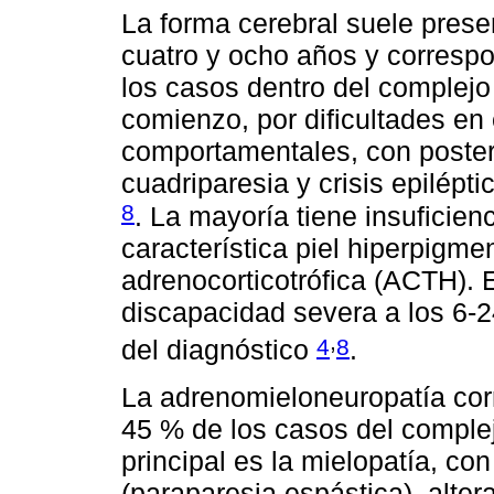
La forma cerebral suele prese
cuatro y ocho años y corres
los casos dentro del complej
comienzo, por dificultades en 
comportamentales, con posterio
cuadriparesia y crisis epilép
8
. La mayoría tiene insuficien
característica piel hiperpig
adrenocorticotrófica (ACTH). 
discapacidad severa a los 6-
,
4
8
del diagnóstico
.
La adrenomieloneuropatía cor
45 % de los casos del comple
principal es la mielopatía, co
(paraparesia espástica), alter