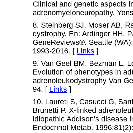
Clinical and genetic aspects i
adrenomyeloneuropathy. Yonse
8. Steinberg SJ, Moser AB, 
dystrophy. En: Ardinger HH, 
GeneReviews®. Seattle (WA): 
1993-2016. [
Links
]
9. Van Geel BM, Bezman L, 
Evolution of phenotypes in adu
adrenoleukodystrophy Van Gee
94. [
Links
]
10. Laureti S, Casucci G, San
Brunetti P. X-linked adrenoleu
idiopathic Addison's disease i
Endocrinol Metab. 1996;81(2):