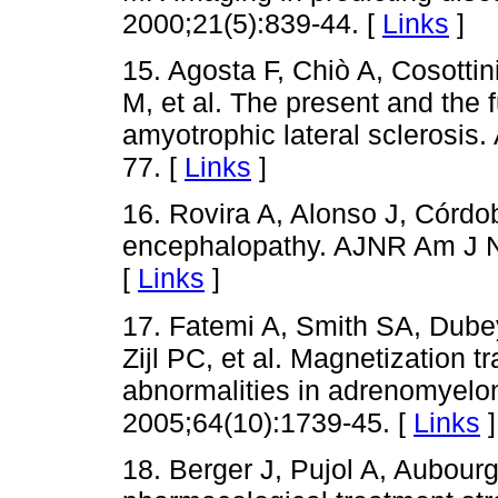
2000;21(5):839-44. [
Links
]
15. Agosta F, Chiò A, Cosottin
M, et al. The present and the 
amyotrophic lateral sclerosis
77. [
Links
]
16. Rovira A, Alonso J, Córdo
encephalopathy. AJNR Am J Ne
[
Links
]
17. Fatemi A, Smith SA, Dube
Zijl PC, et al. Magnetization 
abnormalities in adrenomyelo
2005;64(10):1739-45. [
Links
]
18. Berger J, Pujol A, Aubourg