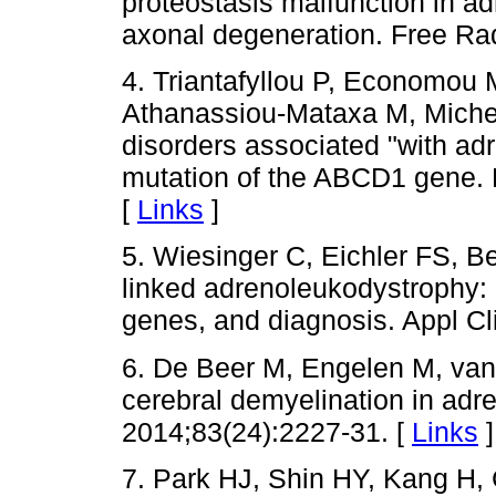
proteostasis malfunction in a
axonal degeneration. Free Rad
4. Triantafyllou P, Economou 
Athanassiou-Mataxa M, Michela
disorders associated "with a
mutation of the ABCD1 gene. P
[
Links
]
5. Wiesinger C, Eichler FS, B
linked adrenoleukodystrophy: 
genes, and diagnosis. Appl Cl
6. De Beer M, Engelen M, van
cerebral demyelination in ad
2014;83(24):2227-31. [
Links
]
7. Park HJ, Shin HY, Kang H, 